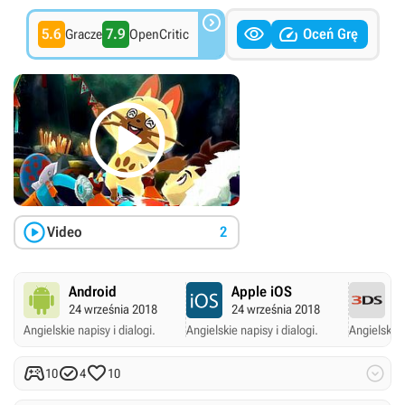



5.6
7.9
Oceń Grę
Gracze
OpenCritic


Video
2
Android
Apple iOS
N
24 września 2018
24 września 2018
8
Angielskie napisy i dialogi.
Angielskie napisy i dialogi.
Angielskie 




10
4
10