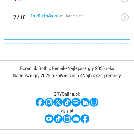

TheSixthAxis
Jim Hargreaves
7 / 10
Poradnik Gothic Remake
Najlepsze gry 2026 roku
Najlepsze gry 2025 roku
Wiedźmin 4
Najbliższe premiery
GRYOnline.pl:
tvgry.pl: