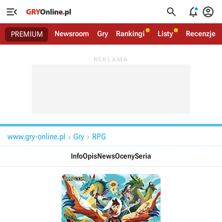




Newsroom
Gry
Rankingi
Listy
Recenzje
PREMIUM
www.gry-online.pl
Gry
RPG


Info
Opis
News
Oceny
Seria