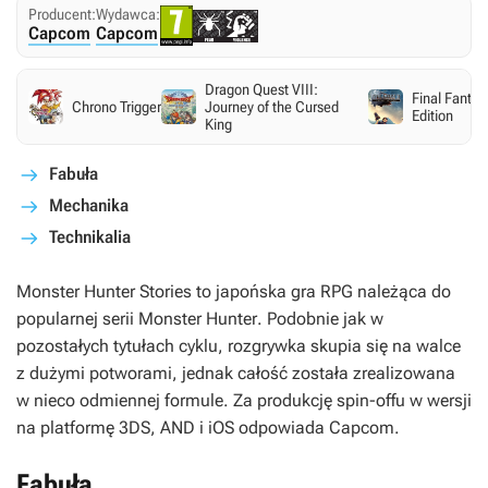
Producent:
Wydawca:
Capcom
Capcom
Dragon Quest VIII:
Final Fantas
Chrono Trigger
Journey of the Cursed
Edition
King
Fabuła
Mechanika
Technikalia
Monster Hunter Stories
to japońska gra RPG należąca do
popularnej serii
Monster Hunter
. Podobnie jak w
pozostałych tytułach cyklu, rozgrywka skupia się na walce
z dużymi potworami, jednak całość została zrealizowana
w nieco odmiennej formule. Za produkcję spin-offu w wersji
na platformę 3DS, AND i iOS odpowiada Capcom.
Fabuła