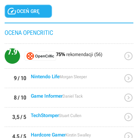

OCEŃ GRĘ
OCENA OPENCRITIC
7.9

75%
rekomendacji (56)

Nintendo Life
Morgan Sleeper
9 / 10

Game Informer
Daniel Tack
8 / 10

TechStomper
Stuart Cullen
3,5 / 5

Hardcore Gamer
Kirstin Swalley
4,5 / 5