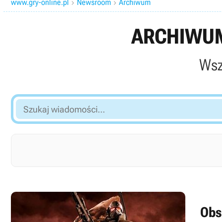
www.gry-online.pl
Newsroom
Archiwum


ARCHIWUM
Wsz
Szukaj
wiadomości...
Obs