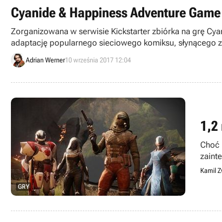
Cyanide & Happiness Adventure Game
Zorganizowana w serwisie Kickstarter zbiórka na grę Cy
adaptację popularnego sieciowego komiksu, słynącego 
Adrian Werner
10 września 2017 12:04
1,2
Choć 
zaint
Kamil Z
GRY