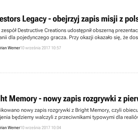
estors Legacy - obejrzyj zapis misji z po
i zespół Destructive Creations udostępnił obszerną prezentac
nii dla pojedynczego gracza. Przy okazji okazało się, że dosz
rian Werner
10 września 2017 10:57
ght Memory - nowy zapis rozgrywki z pie
ikowano nowy zapis rozgrywki z Bright Memory, czyli obiecuj
jenia będziemy walczyli z przeciwnikami typowymi dla realió
rian Werner
10 września 2017 10:04