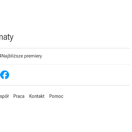
maty
4
Najbliższe premiery
spół
Praca
Kontakt
Pomoc