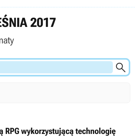
ŚNIA 2017
maty

rą RPG wykorzystującą technologię