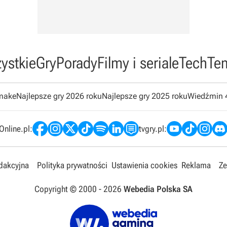
ystkie
Gry
Porady
Filmy i seriale
Tech
Te
emake
Najlepsze gry 2026 roku
Najlepsze gry 2025 roku
Wiedźmin 
nline.pl:
tvgry.pl:
edakcyjna
Polityka prywatności
Ustawienia cookies
Reklama
Ze
Copyright © 2000 -
2026
Webedia Polska SA