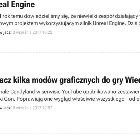
eal Engine
 rok temu dowiedzieliśmy się, że niewielki zespół działający
owym projektem wykorzystującym silnik Unreal Engine. Dziś po
wijacz
10 września 2017 16:22
acz kilka modów graficznych do gry Wied
nale Candyland w serwisie YouTube opublikowano zestawien
iki Gon. Poprawiają one wygląd właściwie wszystkiego - od 
wijacz
10 września 2017 12:52