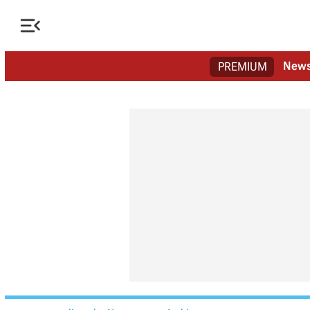

New
PREMIUM