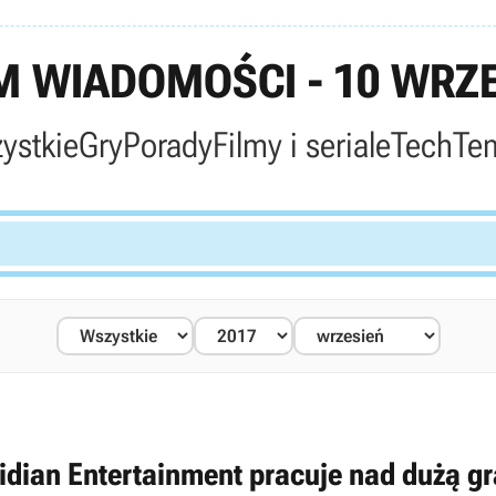
 WIADOMOŚCI - 10 WRZE
ystkie
Gry
Porady
Filmy i seriale
Tech
Te
idian Entertainment pracuje nad dużą g