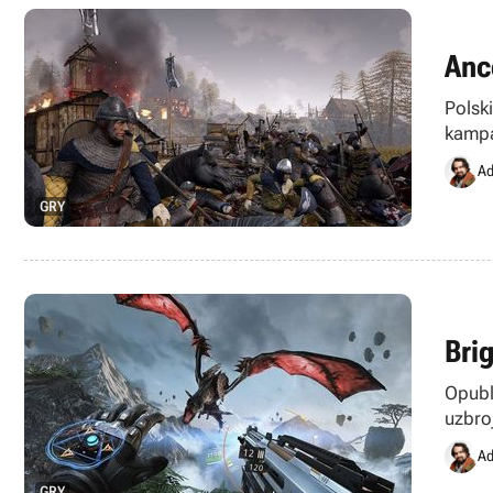
Anc
Polsk
kampa
Ad
GRY
Bri
Opubl
uzbro
Ad
GRY