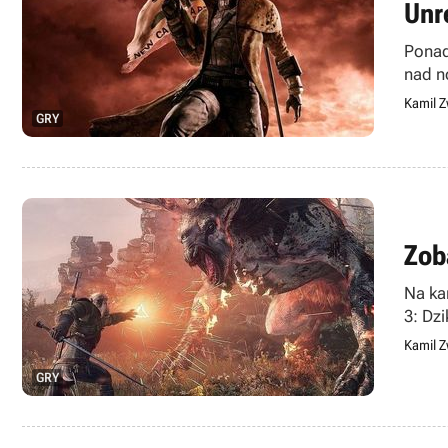
Unr
Ponad
nad n
Kamil Z
GRY
Zob
Na ka
3: Dz
Kamil Z
GRY