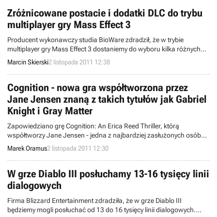
mapkami."
Zróżnicowane postacie i dodatki DLC do trybu
multiplayer gry Mass Effect 3
Producent wykonawczy studia BioWare zdradził, że w trybie
multiplayer gry Mass Effect 3 dostaniemy do wyboru kilka różnych
postaci o odmiennych umiejętnościach. Z czasem możemy
Marcin Skierski
2 listopada 2011 12:38
spodziewać się kolejnych bohaterów i rozwijania rozgrywek
sieciowych za sprawą dodatków DLC.
Cognition - nowa gra współtworzona przez
Jane Jensen znaną z takich tytułów jak Gabriel
Knight i Gray Matter
Zapowiedziano grę Cognition: An Erica Reed Thriller, którą
współtworzy Jane Jensen - jedna z najbardziej zasłużonych osób
dla gatunku przygodówek. Ma na swoim koncie m.in. serię Gabriel
Marek Oramus
2 listopada 2011 12:30
Knight oraz zeszłoroczną produkcję Gray Matter.
W grze Diablo III posłuchamy 13-16 tysięcy linii
dialogowych
Firma Blizzard Entertainment zdradziła, że w grze Diablo III
będziemy mogli posłuchać od 13 do 16 tysięcy linii dialogowych.