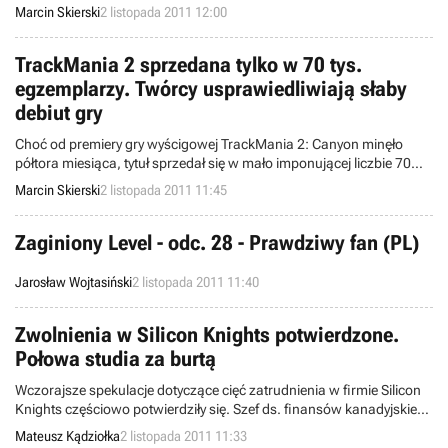
Poznaliśmy także pewne szczegóły na temat muzyki i okrzyków
Marcin Skierski
2 listopada 2011 12:00
postaci w czasie walki.
TrackMania 2 sprzedana tylko w 70 tys.
egzemplarzy. Twórcy usprawiedliwiają słaby
debiut gry
Choć od premiery gry wyścigowej TrackMania 2: Canyon minęło
półtora miesiąca, tytuł sprzedał się w mało imponującej liczbie 70
tysięcy egzemplarzy. Prezes studia Nadeo odpowiedzialnego za tę
Marcin Skierski
2 listopada 2011 11:45
produkcję usprawiedliwia taki stan rzeczy.
Zaginiony Level - odc. 28 - Prawdziwy fan (PL)
Jarosław Wojtasiński
2 listopada 2011 11:40
Zwolnienia w Silicon Knights potwierdzone.
Połowa studia za burtą
Wczorajsze spekulacje dotyczące cięć zatrudnienia w firmie Silicon
Knights częściowo potwierdziły się. Szef ds. finansów kanadyjskiego
studia ogłosił, że zwolniono 45 pracowników. Jest jednak szansa,
Mateusz Kądziołka
2 listopada 2011 11:33
że zostaną ponownie zatrudnieni.