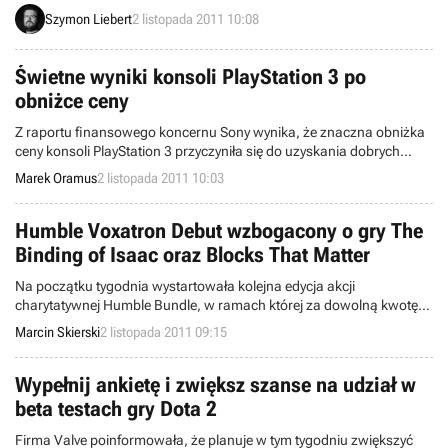
AMD/ATI poprawia wiele błędów i zwiększa wydajność w takich
Szymon Liebert
2 listopada 2011 10:08
grach jak Battlefield 3, Deus Ex: Bunt Ludzkości - Brakujące Ogniwo
i Batman: Arkham City.
Świetne wyniki konsoli PlayStation 3 po
obniżce ceny
Z raportu finansowego koncernu Sony wynika, że znaczna obniżka
ceny konsoli PlayStation 3 przyczyniła się do uzyskania dobrych
wyników i w efekcie liczba zamówionych przez sprzedawców
Marek Oramus
2 listopada 2011 10:03
egzemplarzy zbliża się do poziomu Xboksa 360.
Humble Voxatron Debut wzbogacony o gry The
Binding of Isaac oraz Blocks That Matter
Na początku tygodnia wystartowała kolejna edycja akcji
charytatywnej Humble Bundle, w ramach której za dowolną kwotę
możemy nabyć wersję alfa gry Voxatron. Teraz oferta została
Marcin Skierski
2 listopada 2011 09:15
wzbogacona o kolejne dwie produkcje - strzelankę The Binding of
Isaac oraz platformówkę logiczną Blocks That Matter.
Wypełnij ankietę i zwiększ szanse na udział w
beta testach gry Dota 2
Firma Valve poinformowała, że planuje w tym tygodniu zwiększyć