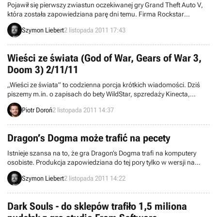
Pojawił się pierwszy zwiastun oczekiwanej gry Grand Theft Auto V,
która została zapowiedziana parę dni temu. Firma Rockstar
rozwiała tym samym wątpliwości co do miejsca akcji gry - jest nim
Szymon Liebert
2 listopada 2011 17:43
miasto Los Santos.
Wieści ze świata (God of War, Gears of War 3,
Doom 3) 2/11/11
„Wieści ze świata” to codzienna porcja krótkich wiadomości. Dziś
piszemy m.in. o zapisach do bety WildStar, spzredaży Kinecta,
upublicznieniu kodu źródłego Dooma 3, darmowym DLC do Gears
Piotr Doroń
2 listopada 2011 14:37
of War 3, zawodnikach w UFC Undisputed 3, a także nowym God of
War.
Dragon’s Dogma może trafić na pecety
Istnieje szansa na to, że gra Dragon’s Dogma trafi na komputery
osobiste. Produkcja zapowiedziana do tej pory tylko w wersji na
konsole, była pokazywana na pecetach podczas imprezy firmy
Szymon Liebert
2 listopada 2011 14:22
Capcom. Sami twórcy nie wykluczają takiej możliwości.
Dark Souls - do sklepów trafiło 1,5 miliona