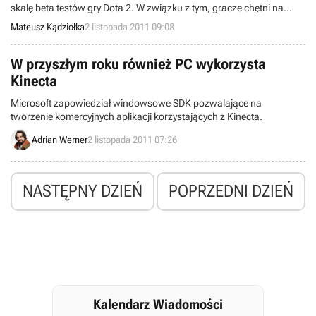
skalę beta testów gry Dota 2. W związku z tym, gracze chętni na
wzięcie w niej udziału proszeni są o wypełnienie krótkiej ankiety.
Mateusz Kądziołka
2 listopada 2011 09:08
Udostępniono również pierwszą część komiksu Tales from the
Secret Shop.
W przyszłym roku również PC wykorzysta
Kinecta
Microsoft zapowiedział windowsowe SDK pozwalające na
tworzenie komercyjnych aplikacji korzystających z Kinecta.
Adrian Werner
2 listopada 2011 07:26
NASTĘPNY DZIEŃ
POPRZEDNI DZIEŃ
Kalendarz Wiadomości