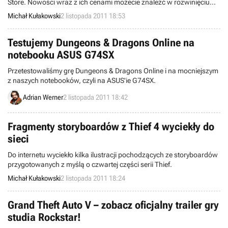
Store. Nowości wraz z ich cenami możecie znaleźć w rozwinięciu
newsa.
Michał Kułakowski
2 listopada 2011 18:53
Testujemy Dungeons & Dragons Online na
notebooku ASUS G74SX
Przetestowaliśmy grę Dungeons & Dragons Online i na mocniejszym
z naszych notebooków, czyli na ASUS'ie G74SX.
Adrian Werner
2 listopada 2011 18:42
Fragmenty storyboardów z Thief 4 wyciekły do
sieci
Do internetu wyciekło kilka ilustracji pochodzących ze storyboardów
przygotowanych z myślą o czwartej części serii Thief.
Michał Kułakowski
2 listopada 2011 18:24
Grand Theft Auto V – zobacz oficjalny trailer gry
studia Rockstar!