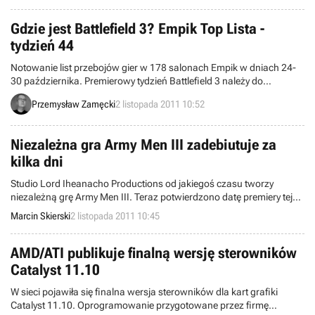
Gdzie jest Battlefield 3? Empik Top Lista -
tydzień 44
Notowanie list przebojów gier w 178 salonach Empik w dniach 24-
30 października. Premierowy tydzień Battlefield 3 należy do
niezwykle udanych.
Przemysław Zamęcki
2 listopada 2011 10:52
Niezależna gra Army Men III zadebiutuje za
kilka dni
Studio Lord Iheanacho Productions od jakiegoś czasu tworzy
niezależną grę Army Men III. Teraz potwierdzono datę premiery tej
produkcji i zaprezentowano ją w akcji na najnowszym zwiastunie.
Marcin Skierski
2 listopada 2011 10:45
AMD/ATI publikuje finalną wersję sterowników
Catalyst 11.10
W sieci pojawiła się finalna wersja sterowników dla kart grafiki
Catalyst 11.10. Oprogramowanie przygotowane przez firmę