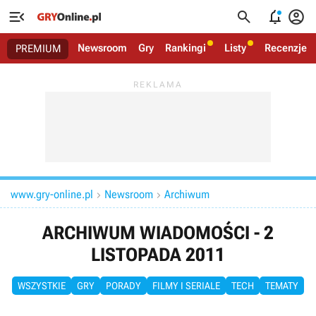




Newsroom
Gry
Rankingi
Listy
Recenzje
PREMIUM
www.gry-online.pl
Newsroom
Archiwum


ARCHIWUM WIADOMOŚCI - 2
LISTOPADA 2011
WSZYSTKIE
GRY
PORADY
FILMY I SERIALE
TECH
TEMATY