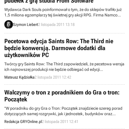
pudełek z grą studia From Software
Wydawca Dark Souls poinformował o tym, że do sklepów trafiło już
1,5 miliona egzemplarzy tej świetnej gry akcji RPG. Firma Namco
Bandai ma powody do zadowolenia, gdyż niszowa produkcja
Szymon Liebert
2 listopada 2011 13:18
japońskiego studia From Software zdobyła świetne recenzje i cieszy
się popularnością.
Pecetowa edycja Saints Row: The Third nie
będzie konwersją. Darmowe dodatki dla
użytkowników PC
Twórcy gry Saints Row: The Third zapowiedzieli, że pecetowa wersja
ich najnowszej produkcji nie będzie odbiegać od edycji
konsolowych, a w wielu aspektach nawet ją prześcignie. Posiadacze
Mateusz Kądziołka
2 listopada 2011 12:42
komputerów PC otrzymają m.in. narzędzie do nagrywania filmów z
rozgrywki oraz liczne dodatki umilające zabawę z najnowszym
tytułem studia Volition Inc.
Walczymy o tron z poradnikiem do Gra o tron:
Początek
"W poradniku do gry Gra o Tron: Początek znajdziecie szereg porad
dotyczących samej rozgrywki, jak i jednostek, budynków oraz
rodów. Nie zabrakło w nim również szczegółowego opisu przejścia
Redakcja GRYOnline.pl
2 listopada 2011 12:41
kampanii, wzbogaconego wieloma obrazkami oraz dokładnymi