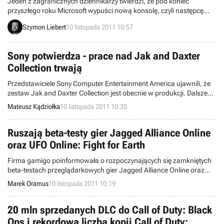
Jeden z zagranicznych dziennikarzy twierdzi, że pod koniec
przyszłego roku Microsoft wypuści nową konsolę, czyli następcę
Xboksa. To kolejne plotki na temat zbliżającej się premiery rzekomej
Szymon Liebert
10 listopada 2011 10:57
platformy koncernu.
Sony potwierdza - prace nad Jak and Daxter
Collection trwają
Przedstawiciele Sony Computer Entertainment America ujawnili, że
zestaw Jak and Daxter Collection jest obecnie w produkcji. Dalsze
informacje zostaną ujawnione w niedługim czasie.
Mateusz Kądziołka
10 listopada 2011 10:35
Ruszają beta-testy gier Jagged Alliance Online
oraz UFO Online: Fight for Earth
Firma gamigo poinformowała o rozpoczynających się zamkniętych
beta-testach przeglądarkowych gier Jagged Alliance Online oraz
UFO Online: Fight for Earth.
Marek Oramus
10 listopada 2011 10:19
20 mln sprzedanych DLC do Call of Duty: Black
Ops i rekordowa liczba kopii Call of Duty: