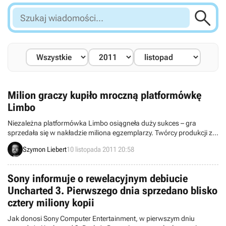

Szukaj
wiadomości...
Milion graczy kupiło mroczną platformówkę
Limbo
Niezależna platformówka Limbo osiągneła duży sukces – gra
sprzedała się w nakładzie miliona egzemplarzy. Twórcy produkcji ze
studia Playdead podziękowali wszystkim fanom i potwierdzili, że
Szymon Liebert
10 listopada 2011 20:58
powodzenie tytułu pozwoliło im uzyskać pełną niezależność.
Sony informuje o rewelacyjnym debiucie
Uncharted 3. Pierwszego dnia sprzedano blisko
cztery miliony kopii
Jak donosi Sony Computer Entertainment, w pierwszym dniu