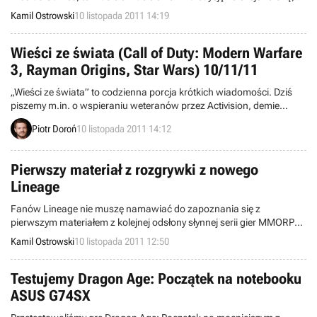
której skład opublikował dziś polski dystrybutor gry, firma CD Projekt.
Kamil Ostrowski
10 listopada 2011 14:19
Wieści ze świata (Call of Duty: Modern Warfare
3, Rayman Origins, Star Wars) 10/11/11
„Wieści ze świata” to codzienna porcja krótkich wiadomości. Dziś
piszemy m.in. o wspieraniu weteranów przez Activision, demie
Rayman Origins oraz tajemniczych domenach dotyczących cyklu
Piotr Doroń
10 listopada 2011 14:12
Star Wars.
Pierwszy materiał z rozgrywki z nowego
Lineage
Fanów Lineage nie muszę namawiać do zapoznania się z
pierwszym materiałem z kolejnej odsłony słynnej serii gier MMORPG.
Reszta Czytelników też nie pożałuje, jeżeli poświęci piętnaście minut
Kamil Ostrowski
10 listopada 2011 12:50
swojego czasu. Lineage Eternal zapowiada się świetnie.
Testujemy Dragon Age: Początek na notebooku
ASUS G74SX