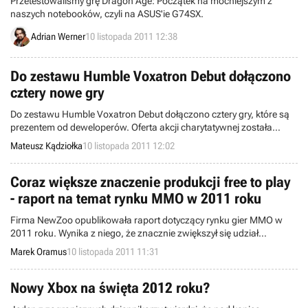
Przetestowaliśmy grę Dragon Age: Początek na mocniejszym z
naszych notebooków, czyli na ASUS'ie G74SX.
Adrian Werner
10 listopada 2011 12:38
Do zestawu Humble Voxatron Debut dołączono
cztery nowe gry
Do zestawu Humble Voxatron Debut dołączono cztery gry, które są
prezentem od deweloperów. Oferta akcji charytatywnej została
wzbogacona o następujące tytuły: Gish, Jasper’s Journeys,
Mateusz Kądziołka
10 listopada 2011 12:02
Chocolate Castle oraz Zen Puzzle Garden.
Coraz większe znaczenie produkcji free to play
- raport na temat rynku MMO w 2011 roku
Firma NewZoo opublikowała raport dotyczący rynku gier MMO w
2011 roku. Wynika z niego, że znacznie zwiększył się udział
dochodów generowanych przez produkcje oparte na modelu free to
Marek Oramus
10 listopada 2011 11:31
play.
Nowy Xbox na święta 2012 roku?