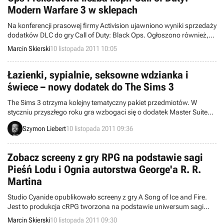
Modern Warfare 3 w sklepach
Na konferencji prasowej firmy Activision ujawniono wyniki sprzedaży
dodatków DLC do gry Call of Duty: Black Ops. Ogłoszono również,
że najnowsza odsłona Call of Duty: Modern Warfare 3 trafiła do
Marcin Skierski
10 listopada 2011 10:05
sklepów w rekordowej liczbie egzemplarzy.
Łazienki, sypialnie, seksowne wdzianka i
świece – nowy dodatek do The Sims 3
The Sims 3 otrzyma kolejny tematyczny pakiet przedmiotów. W
styczniu przyszłego roku gra wzbogaci się o dodatek Master Suite
Stuff, zawierający luksusowe wyposażenie łazienek i sypialni oraz
Szymon Liebert
10 listopada 2011 09:36
wyjątkowo seksowne wdzianka na romantyczne wieczory przy
świecach.
Zobacz screeny z gry RPG na podstawie sagi
Pieśń Lodu i Ognia autorstwa George'a R. R.
Martina
Studio Cyanide opublikowało screeny z gry A Song of Ice and Fire.
Jest to produkcja cRPG tworzona na podstawie uniwersum sagi
Pieśń Lodu i Ognia autorstwa George'a R. R. Martina.
Marcin Skierski
10 listopada 2011 09:30