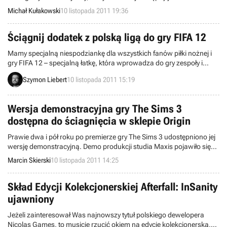
stronie producenta.
Michał Kułakowski
10 listopada 2011 19:36
Ściągnij dodatek z polską ligą do gry FIFA 12
Mamy specjalną niespodziankę dla wszystkich fanów piłki nożnej i
gry FIFA 12 – specjalną łatkę, która wprowadza do gry zespoły i
zawodników z rodzimej ligi. Więcej informacji o tym dodatku
Szymon Liebert
10 listopada 2011 15:19
znajdziecie w rozwinięciu wiadomości.
Wersja demonstracyjna gry The Sims 3
dostępna do ściagnięcia w sklepie Origin
Prawie dwa i pół roku po premierze gry The Sims 3 udostępniono jej
wersję demonstracyjną. Demo produkcji studia Maxis pojawiło się
na łamach sklepu Origin.
Marcin Skierski
10 listopada 2011 14:25
Skład Edycji Kolekcjonerskiej Afterfall: InSanity
ujawniony
Jeżeli zainteresował Was najnowszy tytuł polskiego dewelopera
Nicolas Games, to musicie rzucić okiem na edycję kolekcjonerską,