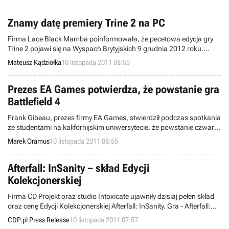
Znamy datę premiery Trine 2 na PC
Firma Lace Black Mamba poinformowała, że pecetowa edycja gry
Trine 2 pojawi się na Wyspach Brytyjskich 9 grudnia 2012 roku.
Brytyjczycy otrzymają dostęp do Edycji Kolekcjonerskiej zawierającej:
Mateusz Kądziołka
10 listopada 2011 08:55
Trine 2, Trine, ścieżkę dźwiękową oraz album z grafikami
koncepcyjnymi.
Prezes EA Games potwierdza, że powstanie gra
Battlefield 4
Frank Gibeau, prezes firmy EA Games, stwierdził podczas spotkania
ze studentami na kalifornijskim uniwersytecie, że powstanie czwarta
odsłona serii Battlefield.
Marek Oramus
10 listopada 2011 08:55
Afterfall: InSanity – skład Edycji
Kolekcjonerskiej
Firma CD Projekt oraz studio Intoxicate ujawniły dzisiaj pełen skład
oraz cenę Edycji Kolekcjonerskiej Afterfall: InSanity. Gra - Afterfall:
InSanity pojawi się w ofercie CD Projekt 25 listopada w cenie 99,99 zł
CDP.pl Press Release
10 listopada 2011 07:57
(Edycja Standardowa) oraz 199,99 zł (Edycja Kolekcjonerska).