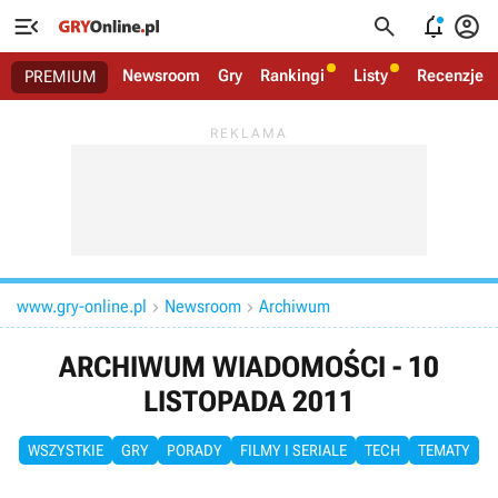




Newsroom
Gry
Rankingi
Listy
Recenzje
PREMIUM
www.gry-online.pl
Newsroom
Archiwum


ARCHIWUM WIADOMOŚCI - 10
LISTOPADA 2011
WSZYSTKIE
GRY
PORADY
FILMY I SERIALE
TECH
TEMATY