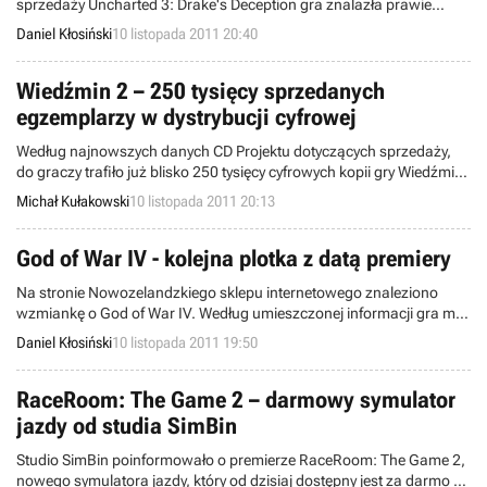
sprzedaży Uncharted 3: Drake's Deception gra znalazła prawie
cztery miliony nabywców.
Daniel Kłosiński
10 listopada 2011 20:40
Wiedźmin 2 – 250 tysięcy sprzedanych
egzemplarzy w dystrybucji cyfrowej
Według najnowszych danych CD Projektu dotyczących sprzedaży,
do graczy trafiło już blisko 250 tysięcy cyfrowych kopii gry Wiedźmin
2: Zabójcy Królów.
Michał Kułakowski
10 listopada 2011 20:13
God of War IV - kolejna plotka z datą premiery
Na stronie Nowozelandzkiego sklepu internetowego znaleziono
wzmiankę o God of War IV. Według umieszczonej informacji gra ma
ukazać się 29 września przyszłego roku.
Daniel Kłosiński
10 listopada 2011 19:50
RaceRoom: The Game 2 – darmowy symulator
jazdy od studia SimBin
Studio SimBin poinformowało o premierze RaceRoom: The Game 2,
nowego symulatora jazdy, który od dzisiaj dostępny jest za darmo na