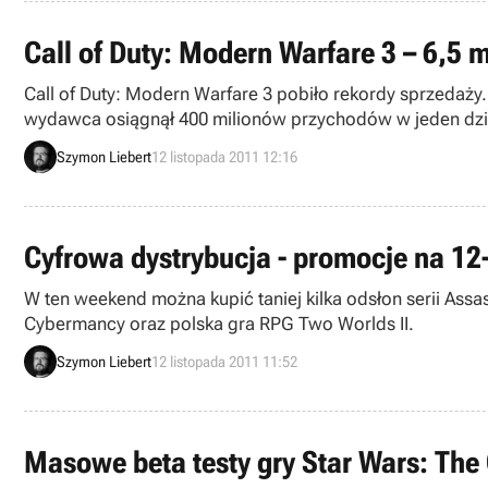
Call of Duty: Modern Warfare 3 – 6,5
Call of Duty: Modern Warfare 3 pobiło rekordy sprzedaży. G
wydawca osiągnął 400 milionów przychodów w jeden dzień
Szymon Liebert
12 listopada 2011 12:16
Cyfrowa dystrybucja - promocje na 12-
W ten weekend można kupić taniej kilka odsłon serii Assas
Cybermancy oraz polska gra RPG Two Worlds II.
Szymon Liebert
12 listopada 2011 11:52
Masowe beta testy gry Star Wars: The