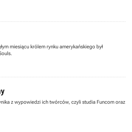
głym miesiącu królem rynku amerykańskiego był
Souls.
ay
ynika z wypowiedzi ich twórców, czyli studia Funcom oraz