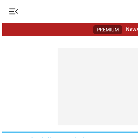

New
PREMIUM