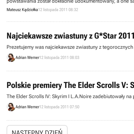
powstawania został dokładnie udokumentowany, a one sa
Mateusz Kądziołka
12 listopada 2011 08:32
Najciekawsze zwiastuny z G*Star 2011
Prezetujemy was najciekawsze zwiastuny z tegorocznych
Adrian Werner
12 listopada 2011 08:03
Polskie premiery The Elder Scrolls V: 
The Elder Scrolls IV: Skyrim I L.A.Noire zadebiutowały na
Adrian Werner
12 listopada 2011 07:50
NASTĘPNY DZIEŃ