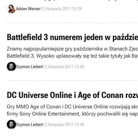
Adrian Werner
12 listopada 2011 15:29
Battlefield 3 numerem jeden w paździ
Znamy najpopularniejsze gry października w Stanach Zje
Battlefield 3. Wysoko uplasowały się też takie tytuły jak
Szymon Liebert
12 listopada 2011 13:40
DC Universe Online i Age of Conan rozw
Gry MMO Age of Conan i DC Universe Online rozwijają skrz
firmy Sony Online Entertainment, którzy pochwalili się 
Szymon Liebert
12 listopada 2011 12:40