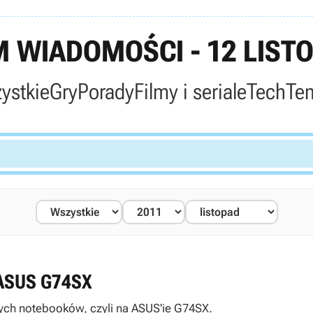
 WIADOMOŚCI - 12 LISTO
ystkie
Gry
Porady
Filmy i seriale
Tech
Te
u ASUS G74SX
zych notebooków, czyli na ASUS'ie G74SX.