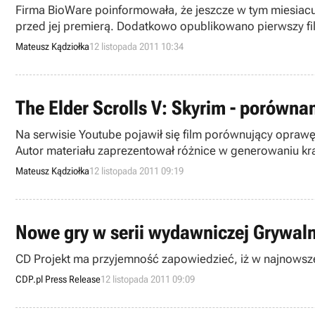
Firma BioWare poinformowała, że jeszcze w tym miesiacu
przed jej premierą. Dodatkowo opublikowano pierwszy fil
Mateusz Kądziołka
12 listopada 2011 10:34
The Elder Scrolls V: Skyrim - porówna
Na serwisie Youtube pojawił się film porównujący oprawę g
Autor materiału zaprezentował różnice w generowaniu kraj
Mateusz Kądziołka
12 listopada 2011 09:19
Nowe gry w serii wydawniczej Grywal
CD Projekt ma przyjemność zapowiedzieć, iż w najnowszej
CDP.pl Press Release
12 listopada 2011 09:09