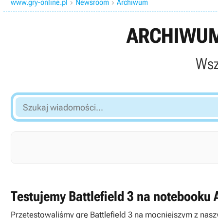
www.gry-online.pl
Newsroom
Archiwum


ARCHIWUM
Wsz
Szukaj
wiadomości...
Testujemy Battlefield 3 na notebook
Przetestowaliśmy grę Battlefield 3 na mocniejszym z nas