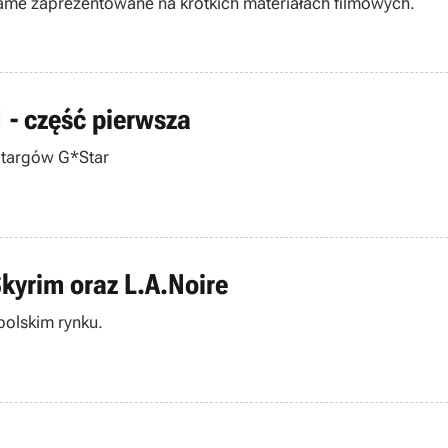
me zaprezentowane na krótkich materiałach filmowych.
 - część pierwsza
 targów G*Star
Skyrim oraz L.A.Noire
 polskim rynku.