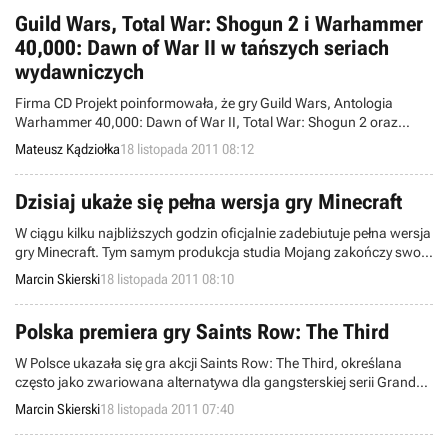
Guild Wars, Total War: Shogun 2 i Warhammer
40,000: Dawn of War II w tańszych seriach
wydawniczych
Firma CD Projekt poinformowała, że gry Guild Wars, Antologia
Warhammer 40,000: Dawn of War II, Total War: Shogun 2 oraz
Disciples III Złota Edycja przechodzą do tańszych serii
Mateusz Kądziołka
18 listopada 2011 08:12
wydawniczych. Od dzisiaj będzie można je kupić po niższej niż
dotychczas cenie.
Dzisiaj ukaże się pełna wersja gry Minecraft
W ciągu kilku najbliższych godzin oficjalnie zadebiutuje pełna wersja
gry Minecraft. Tym samym produkcja studia Mojang zakończy swoje
istnienie w formie płatnej bety (wcześniej alfy) i przeistoczy się w
Marcin Skierski
18 listopada 2011 08:10
końcowy produkt.
Polska premiera gry Saints Row: The Third
W Polsce ukazała się gra akcji Saints Row: The Third, określana
często jako zwariowana alternatywa dla gangsterskiej serii Grand
Theft Auto. Jest to trzecia odsłona cyklu tworzonego przez studio
Marcin Skierski
18 listopada 2011 07:40
Volition.