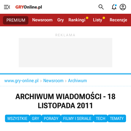




Newsroom
Gry
Rankingi
Listy
Recenzje
PREMIUM
www.gry-online.pl
Newsroom
Archiwum


ARCHIWUM WIADOMOŚCI - 18
LISTOPADA 2011
WSZYSTKIE
GRY
PORADY
FILMY I SERIALE
TECH
TEMATY