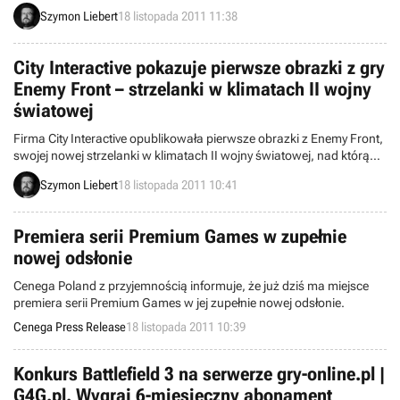
która odbędzie się w najbliższą niedzielę w Krakowie. Na miejscu
Szymon Liebert
18 listopada 2011 11:38
pojawi się jeden z najlepszych zawodników esportowych w Polsce –
Tomasz „Tarson” Boroń.
City Interactive pokazuje pierwsze obrazki z gry
Enemy Front – strzelanki w klimatach II wojny
światowej
Firma City Interactive opublikowała pierwsze obrazki z Enemy Front,
swojej nowej strzelanki w klimatach II wojny światowej, nad którą
pracuje między innymi Stuart Black (Black, Bodycount). Polski
Szymon Liebert
18 listopada 2011 10:41
wydawca i producent potwierdził też, że gry możemy spodziewać się
w 2012 roku na pecetach i konsolach.
Premiera serii Premium Games w zupełnie
nowej odsłonie
Cenega Poland z przyjemnością informuje, że już dziś ma miejsce
premiera serii Premium Games w jej zupełnie nowej odsłonie.
Cenega Press Release
18 listopada 2011 10:39
Konkurs Battlefield 3 na serwerze gry-online.pl |
G4G.pl. Wygraj 6-miesięczny abonament