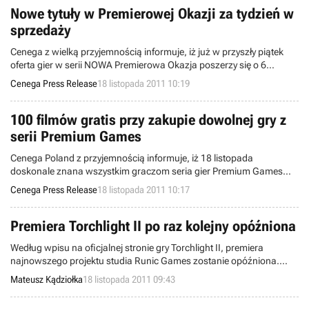
Nowe tytuły w Premierowej Okazji za tydzień w
sprzedaży
Cenega z wielką przyjemnością informuje, iż już w przyszły piątek
oferta gier w serii NOWA Premierowa Okazja poszerzy się o 6
tytułów:
Cenega Press Release
18 listopada 2011 10:19
100 filmów gratis przy zakupie dowolnej gry z
serii Premium Games
Cenega Poland z przyjemnością informuje, iż 18 listopada
doskonale znana wszystkim graczom seria gier Premium Games
ukaże się w zupełnie nowej odsłonie.
Cenega Press Release
18 listopada 2011 10:17
Premiera Torchlight II po raz kolejny opóźniona
Według wpisu na oficjalnej stronie gry Torchlight II, premiera
najnowszego projektu studia Runic Games zostanie opóźniona.
Oznacza to, że drugą grę z serii kolorowych hack'n'slashów
Mateusz Kądziołka
18 listopada 2011 09:43
przetestujemy dopiero w 2012 roku.