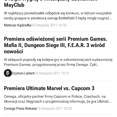
MayClub
W najbliższy poniedziałek odbędzie się konkurs, w którym wszystkie
osoby grające w pecetową wersję Battlefield 3 będą mogły wygrać
trzy 6-miesięczne abonamenty Mayclub. Aby zdobyć nagrody
Mateusz Kądziołka
18 listopada 2011 10:30
będziecie musieli uwiecznić śmieszne momenty z udziałem
redaktorów serwisów gry-online.pl i gameplay.pl.
Premiera odświeżonej serii Premium Games.
Mafia II, Dungeon Siege III, F.E.A.R. 3 wśród
nowości
W sklepach pojawiły się kolejne gry w odświeżonej serii wydawniczej
Premium Games, przygotowanej przez firmę Cenega. Cykl
wzbogacił się o nową szatę wizualną i takie hity jak Mafia II,
Szymon Liebert
18 listopada 2011 10:21
Dungeon Siege III, F.E.A.R. 3 i NBA 2K11 (każda gra kosztuje 69,99
zł). Pełną listę tytułów znajdziecie w tej wiadomości.
Premiera Ultimate Marvel vs. Capcom 3
Cenega, oficjalny partner firmy Capcom w Polsce, Czechach, na
Słowacji oraz Węgrzech z przyjemnością informuje, że gra Ultimate
Marvel® vs. Capcom® 3 jest już dostępna w sklepach w całej
Cenega Press Release
18 listopada 2011 10:20
Polsce.