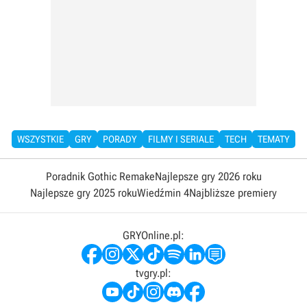
WSZYSTKIE
GRY
PORADY
FILMY I SERIALE
TECH
TEMATY
Poradnik Gothic Remake
Najlepsze gry 2026 roku
Najlepsze gry 2025 roku
Wiedźmin 4
Najbliższe premiery
GRYOnline.pl:
tvgry.pl: