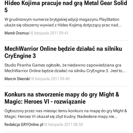
Hideo Kojima pracuje nad grą Metal Gear Solid
5
W grudniowym numerze brytyjskiej edycji magazynu PlayStation
ukaże się obszerny wywiad z Hideo Kojimą dotyczący prac nad
grami Metal Gear Solid 5 oraz Metal Gear Solid: Rising, a także
Marek Oramus
18 listopada 2011 09:41
tajemniczym projektem Ogre.
MechWarrior Online będzie działać na silniku
CryEngine 3
Studio Piranha Games ogłosiło, że niedawno zapowiedziana gra
MechWarrior Online będzie działać na silniku CryEngine 3. Jest to
produkcja MMO typu free-to-play wchodząca w skład znanej serii
Marcin Skierski
18 listopada 2011 09:40
opowiadającej o walkach gigantycznych mechów.
Konkurs na stworzenie mapy do gry Might &
Magic: Heroes VI - rozwiązanie
Ogłoszony przez nas miesiąc temu konkurs na mapę do gry Might &
Magic: Heroes VI okazał się zbyt trudny. Nadesłane mapy nie
spełniały wymagań konkursu i prezentowały zbyt niski poziom.
Redakcja GRYOnline.pl
18 listopada 2011 08:50