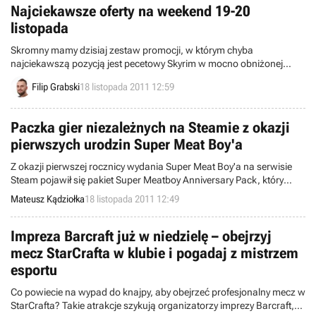
Najciekawsze oferty na weekend 19-20
listopada
Skromny mamy dzisiaj zestaw promocji, w którym chyba
najciekawszą pozycją jest pecetowy Skyrim w mocno obniżonej
cenie.Oczywiście zapraszam do zapoznania się z całą
Filip Grabski
18 listopada 2011 12:59
wiadomością.
Paczka gier niezależnych na Steamie z okazji
pierwszych urodzin Super Meat Boy'a
Z okazji pierwszej rocznicy wydania Super Meat Boy'a na serwisie
Steam pojawił się pakiet Super Meatboy Anniversary Pack, który
oferuje graczom spory zestaw gier niezależnych.
Mateusz Kądziołka
18 listopada 2011 12:49
Impreza Barcraft już w niedzielę – obejrzyj
mecz StarCrafta w klubie i pogadaj z mistrzem
esportu
Co powiecie na wypad do knajpy, aby obejrzeć profesjonalny mecz w
StarCrafta? Takie atrakcje szykują organizatorzy imprezy Barcraft,