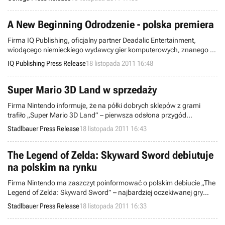
A New Beginning Odrodzenie - polska premiera
Firma IQ Publishing, oficjalny partner Deadalic Entertainment,
wiodącego niemieckiego wydawcy gier komputerowych, znanego z
takich produkcji jak m.in. The Whispered World, ma przyjemność
IQ Publishing Press Release
18 listopada 2011 16:48
poinformować o premierze gry A New Beginning Odrodzenie - jednej
z najlepszych gier przygodowych 2011 roku!
Super Mario 3D Land w sprzedaży
Firma Nintendo informuje, że na półki dobrych sklepów z grami
trafiło „Super Mario 3D Land” – pierwsza odsłona przygód
najpopularniejszego hydraulika przygotowana od podstaw na
Stadlbauer Press Release
18 listopada 2011 16:43
konsolę przenośną Nintendo 3DS.
The Legend of Zelda: Skyward Sword debiutuje
na polskim na rynku
Firma Nintendo ma zaszczyt poinformować o polskim debiucie „The
Legend of Zelda: Skyward Sword” – najbardziej oczekiwanej gry
tego roku na konsolę Nintendo Wii! Dowiedz się jak powstawała
Stadlbauer Press Release
18 listopada 2011 16:33
legenda, grając w produkcję będącą fundamentem dla wydarzeń
opowiedzianych w doskonałej „The Legend of Zelda: Ocarina of