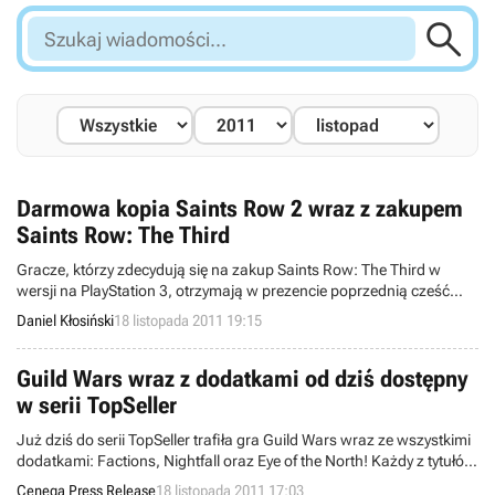

Szukaj
wiadomości...
Darmowa kopia Saints Row 2 wraz z zakupem
Saints Row: The Third
Gracze, którzy zdecydują się na zakup Saints Row: The Third w
wersji na PlayStation 3, otrzymają w prezencie poprzednią cześć
serii - Saints Row 2.
Daniel Kłosiński
18 listopada 2011 19:15
Guild Wars wraz z dodatkami od dziś dostępny
w serii TopSeller
Już dziś do serii TopSeller trafiła gra Guild Wars wraz ze wszystkimi
dodatkami: Factions, Nightfall oraz Eye of the North! Każdy z tytułów
jest dostępny w cenie 39,99 zł i w polskiej wersji językowej.
Cenega Press Release
18 listopada 2011 17:03