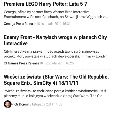
Time”. Świętuj z Nintendo 25-lecie serii „The Legend of Zelda”!
Premiera LEGO Harry Potter: Lata 5-7
Cenega, oficjalny partner firmy Warner Bros Interactive
Entertainment w Polsce, Czechach, na Słowacji oraz Węgrzech z
przyjemnością informuje, że dziś ma miejsce premiera gry LEGO
Cenega Press Release
18 listopada 2011 16:31
Harry Potter: Lata 5-7.
Enemy Front - Na tyłach wroga w planach City
Interactive
City Interactive ma przyjemność przedstawić swój najnowszy
projekt, który powstaje w studiach deweloperskich firmy w Londynie
i Rzeszowie. Głównym designerem nowej gry jest szeroko znany w
CI Games Press Release
18 listopada 2011 16:26
branży Stuart Black, odpowiedzialny m.in. za kultową strzelaninę
Black. Znany deweloper dołączył do zespołu City Interactive już kilka
miesięcy temu i od tej pory trwają prace nad Enemy Front.
Wieści ze świata (Star Wars: The Old Republic,
Square Enix, SimCity 4) 18/11/11
„Wieści ze świata” to codzienna porcja krótkich wiadomości. Dziś
piszemy m.in. o kolejnym weekendzie z betą Star Wars: The Old
Republic, przejęciach w branży, a także pozyskaniu przez Square
Piotr Doroń
18 listopada 2011 14:08
Enix licencji na Unreal Engine 3.