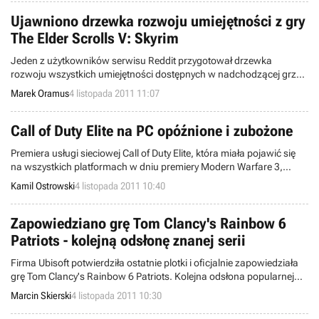
Ujawniono drzewka rozwoju umiejętności z gry
The Elder Scrolls V: Skyrim
Jeden z użytkowników serwisu Reddit przygotował drzewka
rozwoju wszystkich umiejętności dostępnych w nadchodzącej grze
The Elder Scrolls V: Skyrim.
Marek Oramus
4 listopada 2011 11:07
Call of Duty Elite na PC opóźnione i zubożone
Premiera usługi sieciowej Call of Duty Elite, która miała pojawić się
na wszystkich platformach w dniu premiery Modern Warfare 3,
została opóźniona na komputerach osobistych.
Kamil Ostrowski
4 listopada 2011 10:40
Zapowiedziano grę Tom Clancy's Rainbow 6
Patriots - kolejną odsłonę znanej serii
Firma Ubisoft potwierdziła ostatnie plotki i oficjalnie zapowiedziała
grę Tom Clancy's Rainbow 6 Patriots. Kolejna odsłona popularnej
serii taktycznych strzelanin zadebiutuje na rynku w 2013 roku.
Marcin Skierski
4 listopada 2011 10:30