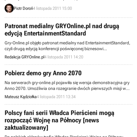
nowym projekcie twórcy Another World i From Dust, a także demie
Piotr Doroń
4 listopada 2011 15:00
Rayman Origins na PS3.
Patronat medialny GRYOnline.pl nad drugą
edycją EntertainmentStandard
Gry-Online.pl objęło patronat medialny nad EntertainmentStandard,
czyli drugą edycją konferencji poświęconej biznesowi
rozrywkowemu w sieci. Impreza będzie miała miejsce w Warszawie
Redakcja GRYOnline.pl
4 listopada 2011 14:20
w dniach 24-25 listopada.
Pobierz demo gry Anno 2070
Na serwerach gry-online.pl pojawiła się wersja demonstracyjna gry
Anno 2070. Umożliwia ona rozegranie dwóch pierwszych misji w
kampanii dla jednego gracza. Demo zajmuje 1 GB i jest dostępne
Mateusz Kądziołka
4 listopada 2011 13:34
jedynie w angielskiej wersji językowej.
Polscy fani serii Władca Pierścieni mogą
rozpocząć Wojnę na Północy [news
zaktualizowany]