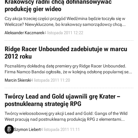
Krakowscy radni chcą dofinansowywać
produkcję gier wideo
Czy akcja trzeciej części przygód Wiedźmina będzie toczyła się w
Wieliczce? Niewykluczone, bo krakowscy samorządowcy chcą
finansowo wspierać produkcję gier wideo związanych z miastem i
Aleksander Kaczmarek
4 listopada 2011 12:22
jego atrakcjami. Z pomysłem przekształcenia Krakowskiej Komisji
Filmowej w Krakowską Komisję Sztuk Audiowizualnych wyszedł
Paweł Węgrzyn, dyrektor Europejskiej Akademii Gier.
Ridge Racer Unbounded zadebiutuje w marcu
2012 roku
Poznaliśmy dokładną datę premiery gry Ridge Racer Unbounded.
Firma Namco Bandai ogłosiła, że w kolejną odsłonę popularnej serii
zręcznościowych wyścigów zagramy na początku marca 2012
Marcin Skierski
4 listopada 2011 11:20
roku.
Twórcy Lead and Gold ujawnili grę Krater –
postnuklearną strategię RPG
Twórcy wieloosobowej gry akcji Lead and Gold: Gangs of the Wild
West pracują nad postnuklearną produkcją RPG z elementami
gatunku RTS. Z pierwszych informacji wynika, że gra jest
Szymon Liebert
4 listopada 2011 11:11
skierowana do fanów takich hitów sprzed lat jak Fallout oraz
Jagged Alliance.