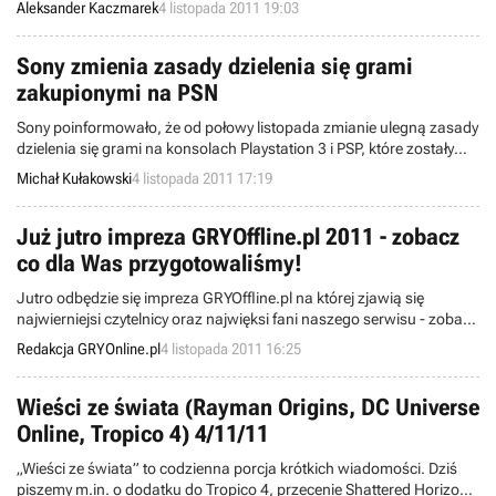
Aleksander Kaczmarek
4 listopada 2011 19:03
zapewnił, że nie będzie to bezpośrednia kontynuacja żadnej z gier
wydanych na starsze platformy sprzętowe, ale zupełnie świeży
projekt.
Sony zmienia zasady dzielenia się grami
zakupionymi na PSN
Sony poinformowało, że od połowy listopada zmianie ulegną zasady
dzielenia się grami na konsolach Playstation 3 i PSP, które zostały
aktywowane na tym samym koncie PSN.
Michał Kułakowski
4 listopada 2011 17:19
Już jutro impreza GRYOffline.pl 2011 - zobacz
co dla Was przygotowaliśmy!
Jutro odbędzie się impreza GRYOffline.pl na której zjawią się
najwierniejsi czytelnicy oraz najwięksi fani naszego serwisu - zobacz
co dla Was przygotowaliśmy.
Redakcja GRYOnline.pl
4 listopada 2011 16:25
Wieści ze świata (Rayman Origins, DC Universe
Online, Tropico 4) 4/11/11
„Wieści ze świata” to codzienna porcja krótkich wiadomości. Dziś
piszemy m.in. o dodatku do Tropico 4, przecenie Shattered Horizon,