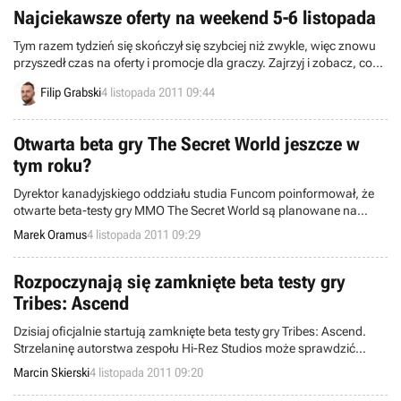
Najciekawsze oferty na weekend 5-6 listopada
Tym razem tydzień się skończył się szybciej niż zwykle, więc znowu
przyszedł czas na oferty i promocje dla graczy. Zajrzyj i zobacz, co
ciekawego znaleźliśmy dzisiaj.
Filip Grabski
4 listopada 2011 09:44
Otwarta beta gry The Secret World jeszcze w
tym roku?
Dyrektor kanadyjskiego oddziału studia Funcom poinformował, że
otwarte beta-testy gry MMO The Secret World są planowane na
okres przedświąteczny.
Marek Oramus
4 listopada 2011 09:29
Rozpoczynają się zamknięte beta testy gry
Tribes: Ascend
Dzisiaj oficjalnie startują zamknięte beta testy gry Tribes: Ascend.
Strzelaninę autorstwa zespołu Hi-Rez Studios może sprawdzić
ograniczona liczba osób.
Marcin Skierski
4 listopada 2011 09:20