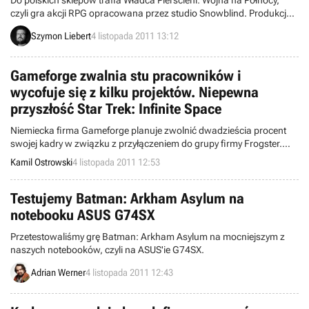
Do polskich sklepów trafia Władca Pierścieni: Wojna na Północy,
czyli gra akcji RPG opracowana przez studio Snowblind. Produkcja
opowiada zupełnie nową historię, która rozgrywa się równolegle do
Szymon Liebert
4 listopada 2011 13:12
wydarzeń znanych z kultowych powieści fantasy.
Gameforge zwalnia stu pracowników i
wycofuje się z kilku projektów. Niepewna
przyszłość Star Trek: Infinite Space
Niemiecka firma Gameforge planuje zwolnić dwadzieścia procent
swojej kadry w związku z przyłączeniem do grupy firmy Frogster.
Deweloper wstrzymał także prace nad kilkoma swoimi tytułami.
Kamil Ostrowski
4 listopada 2011 12:53
Testujemy Batman: Arkham Asylum na
notebooku ASUS G74SX
Przetestowaliśmy grę Batman: Arkham Asylum na mocniejszym z
naszych notebooków, czyli na ASUS'ie G74SX.
Adrian Werner
4 listopada 2011 12:43