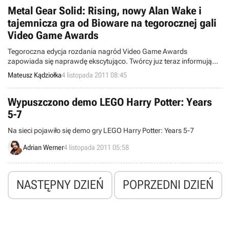
Metal Gear Solid: Rising, nowy Alan Wake i
tajemnicza gra od Bioware na tegorocznej gali
Video Game Awards
Tegoroczna edycja rozdania nagród Video Game Awards
zapowiada się naprawdę ekscytująco. Twórcy juz teraz informują
czego możemy się tam spodziewać. Dzisiaj dowiedzieliśmy się, że
Mateusz Kądziołka
4 listopada 2011 08:45
na imprezie pojawią się nowe informacje dotyczące Metal Gear
Solid: Rising, kolejnych przygód Alana Wake'a oraz tajemniczej gry
od BioWare.
Wypuszczono demo LEGO Harry Potter: Years
5-7
Na sieci pojawiło się demo gry LEGO Harry Potter: Years 5-7
Adrian Werner
4 listopada 2011 05:58
NASTĘPNY DZIEŃ
POPRZEDNI DZIEŃ