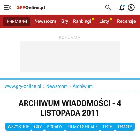




Newsroom
Gry
Rankingi
Listy
Recenzje
PREMIUM
www.gry-online.pl
Newsroom
Archiwum


ARCHIWUM WIADOMOŚCI - 4
LISTOPADA 2011
WSZYSTKIE
GRY
PORADY
FILMY I SERIALE
TECH
TEMATY