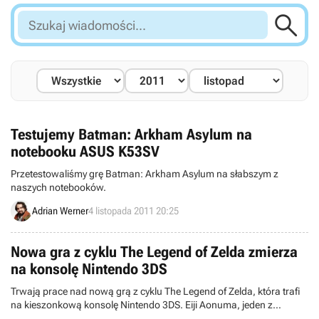

Szukaj
wiadomości...
Testujemy Batman: Arkham Asylum na
notebooku ASUS K53SV
Przetestowaliśmy grę Batman: Arkham Asylum na słabszym z
naszych notebooków.
Adrian Werner
4 listopada 2011 20:25
Nowa gra z cyklu The Legend of Zelda zmierza
na konsolę Nintendo 3DS
Trwają prace nad nową grą z cyklu The Legend of Zelda, która trafi
na kieszonkową konsolę Nintendo 3DS. Eiji Aonuma, jeden z
członków słynnej Grupy 3 EAD, która zajmuje się rozwojem marki,