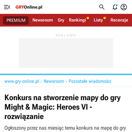




Newsroom
Gry
Rankingi
Listy
Recenzje
PREMIUM
www.gry-online.pl
Newsroom
Pozostałe wiadomości


Konkurs na stworzenie mapy do gry
Might & Magic: Heroes VI -
rozwiązanie
Ogłoszony przez nas miesiąc temu konkurs na mapę do gry