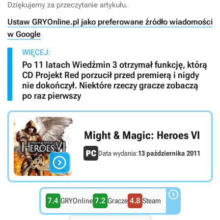
Dziękujemy za przeczytanie artykułu.
Ustaw GRYOnline.pl jako preferowane źródło wiadomości
w Google
WIĘCEJ:
Po 11 latach Wiedźmin 3 otrzymał funkcję, którą
CD Projekt Red porzucił przed premierą i nigdy
nie dokończył. Niektóre rzeczy gracze zobaczą
po raz pierwszy
Might & Magic: Heroes VI
Data wydania:
13 października 2011


7.4
7.2
4.8
GRYOnline
Gracze
Steam