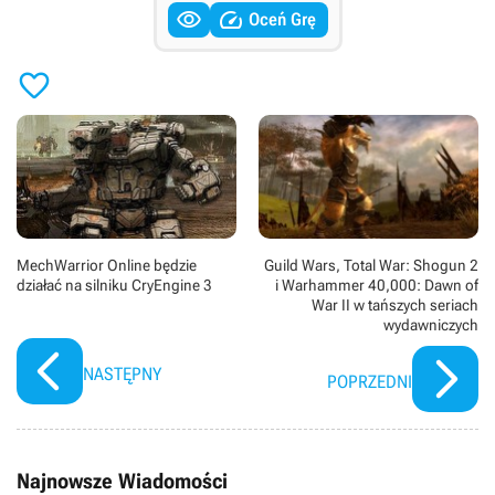


Oceń Grę

MechWarrior Online będzie
Guild Wars, Total War: Shogun 2
działać na silniku CryEngine 3
i Warhammer 40,000: Dawn of
War II w tańszych seriach
wydawniczych
NASTĘPNY
POPRZEDNI
Najnowsze Wiadomości