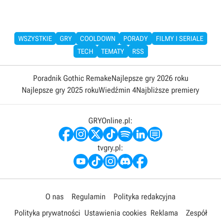
WSZYSTKIE
GRY
COOLDOWN
PORADY
FILMY I SERIALE
TECH
TEMATY
RSS
Poradnik Gothic Remake
Najlepsze gry 2026 roku
Najlepsze gry 2025 roku
Wiedźmin 4
Najbliższe premiery
GRYOnline.pl:
tvgry.pl:
O nas
Regulamin
Polityka redakcyjna
Polityka prywatności
Ustawienia cookies
Reklama
Zespół