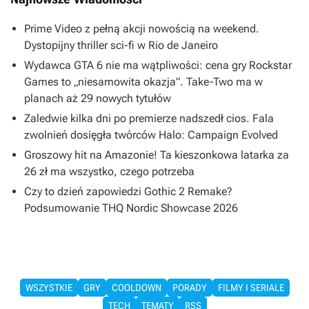
Prime Video z pełną akcji nowością na weekend.
Dystopijny thriller sci-fi w Rio de Janeiro
Wydawca GTA 6 nie ma wątpliwości: cena gry Rockstar
Games to „niesamowita okazja”. Take-Two ma w
planach aż 29 nowych tytułów
Zaledwie kilka dni po premierze nadszedł cios. Fala
zwolnień dosięgła twórców Halo: Campaign Evolved
Groszowy hit na Amazonie! Ta kieszonkowa latarka za
26 zł ma wszystko, czego potrzeba
Czy to dzień zapowiedzi Gothic 2 Remake?
Podsumowanie THQ Nordic Showcase 2026
WSZYSTKIE
GRY
COOLDOWN
PORADY
FILMY I SERIALE
TECH
TEMATY
RSS