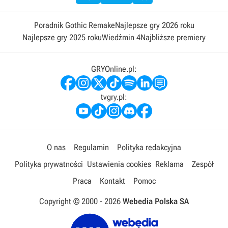
Poradnik Gothic Remake
Najlepsze gry 2026 roku
Najlepsze gry 2025 roku
Wiedźmin 4
Najbliższe premiery
GRYOnline.pl:
tvgry.pl:
O nas
Regulamin
Polityka redakcyjna
Polityka prywatności
Ustawienia cookies
Reklama
Zespół
Praca
Kontakt
Pomoc
Copyright © 2000 -
2026
Webedia Polska SA