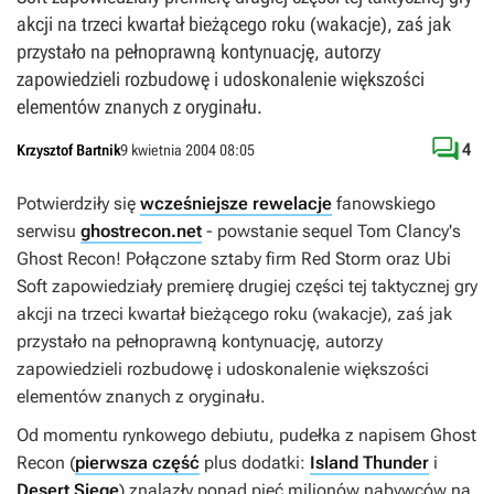
akcji na trzeci kwartał bieżącego roku (wakacje), zaś jak
przystało na pełnoprawną kontynuację, autorzy
zapowiedzieli rozbudowę i udoskonalenie większości
elementów znanych z oryginału.

4
Krzysztof Bartnik
9 kwietnia 2004 08:05
Potwierdziły się
wcześniejsze rewelacje
fanowskiego
serwisu
ghostrecon.net
- powstanie sequel Tom Clancy's
Ghost Recon! Połączone sztaby firm Red Storm oraz Ubi
Soft zapowiedziały premierę drugiej części tej taktycznej gry
akcji na trzeci kwartał bieżącego roku (wakacje), zaś jak
przystało na pełnoprawną kontynuację, autorzy
zapowiedzieli rozbudowę i udoskonalenie większości
elementów znanych z oryginału.
Od momentu rynkowego debiutu, pudełka z napisem Ghost
Recon (
pierwsza część
plus dodatki:
Island Thunder
i
Desert Siege
) znalazły ponad pięć milionów nabywców na