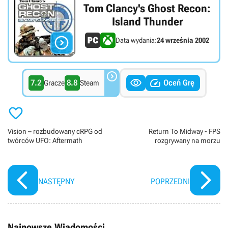
Tom Clancy's Ghost Recon:
Island Thunder

Data wydania:
24 września 2002



7.2
8.8
Oceń Grę
Gracze
Steam

Vision – rozbudowany cRPG od
Return To Midway - FPS
twórców UFO: Aftermath
rozgrywany na morzu
NASTĘPNY
POPRZEDNI
Najnowsze Wiadomości