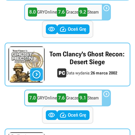

8.0
7.6
9.2
GRYOnline
Gracze
Steam


Oceń Grę
Tom Clancy's Ghost Recon:
Desert Siege

Data wydania:
26 marca 2002

7.0
7.6
9.1
GRYOnline
Gracze
Steam


Oceń Grę