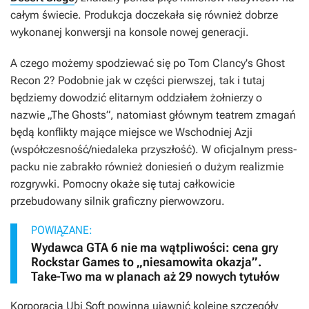
całym świecie. Produkcja doczekała się również dobrze
wykonanej konwersji na konsole nowej generacji.
A czego możemy spodziewać się po Tom Clancy's Ghost
Recon 2? Podobnie jak w części pierwszej, tak i tutaj
będziemy dowodzić elitarnym oddziałem żołnierzy o
nazwie „The Ghosts”, natomiast głównym teatrem zmagań
będą konflikty mające miejsce we Wschodniej Azji
(współczesność/niedaleka przyszłość). W oficjalnym press-
packu nie zabrakło również doniesień o dużym realizmie
rozgrywki. Pomocny okaże się tutaj całkowicie
przebudowany silnik graficzny pierwowzoru.
POWIĄZANE:
Wydawca GTA 6 nie ma wątpliwości: cena gry
Rockstar Games to „niesamowita okazja”.
Take-Two ma w planach aż 29 nowych tytułów
Korporacja Ubi Soft powinna ujawnić kolejne szczegóły