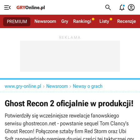




Newsroom
Gry
Rankingi
Listy
Recenzje
PREMIUM
www.gry-online.pl
Newsroom
Newsy o grach


Ghost Recon 2 oficjalnie w produkcji!
Potwierdziły się wcześniejsze rewelacje fanowskiego
serwisu ghostrecon.net - powstanie sequel Tom Clancy's
Ghost Recon! Połączone sztaby firm Red Storm oraz Ubi
Soft zapowiedziały premierę drugiej części tej taktycznej gry