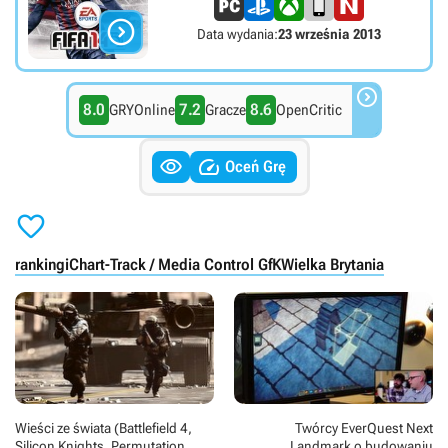

Data wydania:
23 września 2013

8.0
7.2
8.6
GRYOnline
Gracze
OpenCritic


Oceń Grę

rankingi
Chart-Track / Media Control GfK
Wielka Brytania
Wieści ze świata (Battlefield 4,
Twórcy EverQuest Next
Silicon Knights, Permutation
Landmark o budowaniu