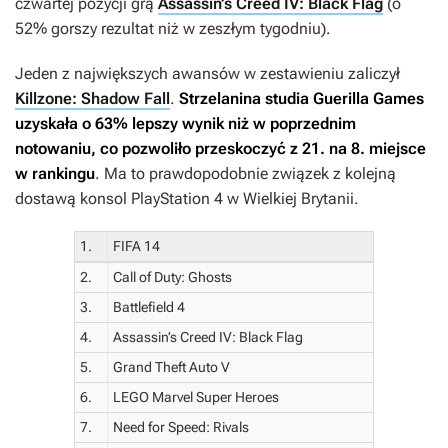
czwartej pozycji grą
Assassin’s Creed IV: Black Flag
(o
52% gorszy rezultat niż w zeszłym tygodniu).
Jeden z największych awansów w zestawieniu zaliczył
Killzone: Shadow Fall
.
Strzelanina studia Guerilla Games
uzyskała o 63% lepszy wynik niż w poprzednim
notowaniu, co pozwoliło przeskoczyć z 21. na 8. miejsce
w rankingu
. Ma to prawdopodobnie związek z kolejną
dostawą konsol PlayStation 4 w Wielkiej Brytanii.
1.
FIFA 14
2.
Call of Duty: Ghosts
3.
Battlefield 4
4.
Assassin’s Creed IV: Black Flag
5.
Grand Theft Auto V
6.
LEGO Marvel Super Heroes
7.
Need for Speed: Rivals