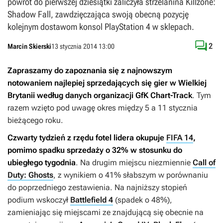
powrót do pierwszej dziesiątki zaliczyła strzelanina Killzone:
Shadow Fall, zawdzięczająca swoją obecną pozycję
kolejnym dostawom konsol PlayStation 4 w sklepach.

2
Marcin Skierski
13 stycznia 2014 13:00
Zapraszamy do zapoznania się z najnowszym
notowaniem najlepiej sprzedających się gier w Wielkiej
Brytanii według danych organizacji GfK Chart-Track
. Tym
razem wzięto pod uwagę okres między 5 a 11 stycznia
bieżącego roku.
Czwarty tydzień z rzędu fotel lidera okupuje
FIFA 14
,
pomimo spadku sprzedaży o 32% w stosunku do
ubiegłego tygodnia
. Na drugim miejscu niezmiennie
Call of
Duty: Ghosts
, z wynikiem o 41% słabszym w porównaniu
do poprzedniego zestawienia. Na najniższy stopień
podium wskoczył
Battlefield 4
(spadek o 48%),
zamieniając się miejscami ze znajdującą się obecnie na