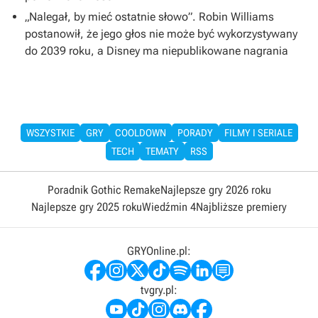
„Nalegał, by mieć ostatnie słowo”. Robin Williams
postanowił, że jego głos nie może być wykorzystywany
do 2039 roku, a Disney ma niepublikowane nagrania
WSZYSTKIE
GRY
COOLDOWN
PORADY
FILMY I SERIALE
TECH
TEMATY
RSS
Poradnik Gothic Remake
Najlepsze gry 2026 roku
Najlepsze gry 2025 roku
Wiedźmin 4
Najbliższe premiery
GRYOnline.pl:
tvgry.pl: