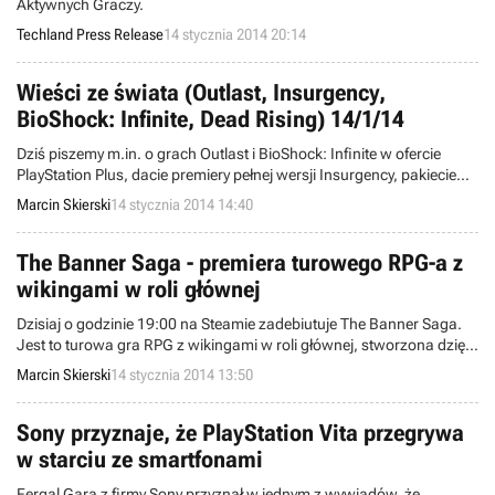
Aktywnych Graczy.
Techland Press Release
14 stycznia 2014 20:14
Wieści ze świata (Outlast, Insurgency,
BioShock: Infinite, Dead Rising) 14/1/14
Dziś piszemy m.in. o grach Outlast i BioShock: Infinite w ofercie
PlayStation Plus, dacie premiery pełnej wersji Insurgency, pakiecie
Dead Rising Collection, a także o przedłużonej licencji na grę Lord of
Marcin Skierski
14 stycznia 2014 14:40
the Rings Online. Witamy w wieściach ze świata - codziennej porcji
krótkich wiadomości.
The Banner Saga - premiera turowego RPG-a z
wikingami w roli głównej
Dzisiaj o godzinie 19:00 na Steamie zadebiutuje The Banner Saga.
Jest to turowa gra RPG z wikingami w roli głównej, stworzona dzięki
udanej zbiórce pieniędzy na Kickstarterze. Odpowiedzialne za ten
Marcin Skierski
14 stycznia 2014 13:50
tytuł studio Stoic zostało założone przez współtwórców Star Wars:
The Old Republic.
Sony przyznaje, że PlayStation Vita przegrywa
w starciu ze smartfonami
Fergal Gara z firmy Sony przyznał w jednym z wywiadów, że