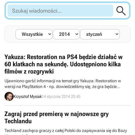

Szukaj
wiadomości...
Yakuza: Restoration na PS4 będzie działać w
60 klatkach na sekundę. Udostępniono kilka
filmów z rozgrywki
Ujawniono garść informacji na temat gry Yakuza: Restoration w
wersji na PlayStation 4 - np. dowiedzieliśmy się, że gra będzie
działać w 60 klatkach na sekundę. Ponadto udostępniono kilka
Krzysztof Mysiak
14 stycznia 2014 20:45
zapisów rozgrywki z tego tytułu.
Zagraj przed premierą w najnowsze gry
Techlandu
Techland zachęca graczy z całej Polski do zapisywania się do Bazy