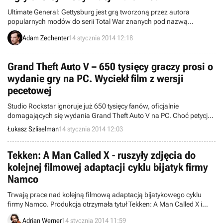
Ultimate General: Gettysburg jest grą tworzoną przez autora
popularnych modów do serii Total War znanych pod nazwą
DarthMod. W ostatnim czasie jej twórcy pokazali nowe screeny i
Adam Zechenter
14 stycznia 2014 12:18
zapowiedzieli pojawienie się produkcji na platformie Steam
Greenlight.
Grand Theft Auto V – 650 tysięcy graczy prosi o
wydanie gry na PC. Wyciekł film z wersji
pecetowej
Studio Rockstar ignoruje już 650 tysięcy fanów, oficjalnie
domagających się wydania Grand Theft Auto V na PC. Choć petycja
w tej sprawie nieco wytraca popularność, to liczba podpisów wciąż
Łukasz Szliselman
14 stycznia 2014 12:03
rośnie. Tymczasem w sieci pojawiło się intrygujące nagranie,
wyglądające na autentyczny gameplay z GTA V na PC
Tekken: A Man Called X - ruszyły zdjęcia do
kolejnej filmowej adaptacji cyklu bijatyk firmy
Namco
Trwają prace nad kolejną filmową adaptacją bijatykowego cyklu
firmy Namco. Produkcja otrzymała tytuł Tekken: A Man Called X i
zdjęcia ruszyły już jakiś czas temu.
Adrian Werner
14 stycznia 2014 11:59