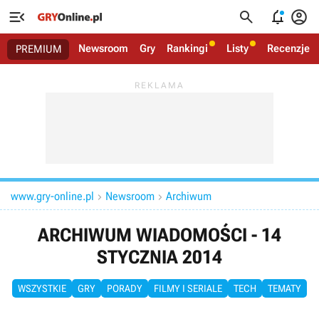




Newsroom
Gry
Rankingi
Listy
Recenzje
PREMIUM
www.gry-online.pl
Newsroom
Archiwum


ARCHIWUM WIADOMOŚCI - 14
STYCZNIA 2014
WSZYSTKIE
GRY
PORADY
FILMY I SERIALE
TECH
TEMATY