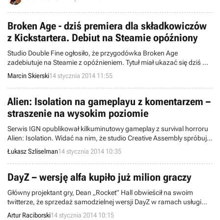
Broken Age - dziś premiera dla składkowiczów
z Kickstartera. Debiut na Steamie opóźniony
Studio Double Fine ogłosiło, że przygodówka Broken Age
zadebiutuje na Steamie z opóźnieniem. Tytuł miał ukazać się dziś w
ramach programu "Gry z wczesnym dostępem", ale ostatecznie
Marcin Skierski
14 stycznia 2014 11:55
pojawi się w sprzedaży nieco później, jako pełnoprawny produkt
sprzedawany w formie przepustki Season Pass uprawniającej do
nabycia dwóch aktów. Dziś pierwszy z nich zostanie udostępniony
Alien: Isolation na gameplayu z komentarzem –
składkowiczom z Kickstartera.
straszenie na wysokim poziomie
Serwis IGN opublikował kilkuminutowy gameplay z survival horroru
Alien: Isolation. Widać na nim, że studio Creative Assembly spróbuje
postraszyć graczy wykorzystując oświetlenie i dźwięk oraz budując
Łukasz Szliselman
14 stycznia 2014 10:35
poczucie osaczenia i osamotnienia.
DayZ – wersję alfa kupiło już milion graczy
Główny projektant gry, Dean „Rocket” Hall obwieścił na swoim
twitterze, że sprzedaż samodzielnej wersji DayZ w ramach usługi
Steam Early Access przekroczyła już milion egzemplarzy.
Artur Raciborski
14 stycznia 2014 10:15