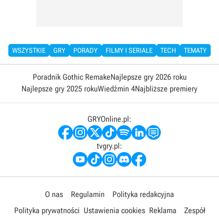
WSZYSTKIE
GRY
PORADY
FILMY I SERIALE
TECH
TEMATY
Poradnik Gothic Remake
Najlepsze gry 2026 roku
Najlepsze gry 2025 roku
Wiedźmin 4
Najbliższe premiery
GRYOnline.pl:
tvgry.pl:
O nas
Regulamin
Polityka redakcyjna
Polityka prywatności
Ustawienia cookies
Reklama
Zespół