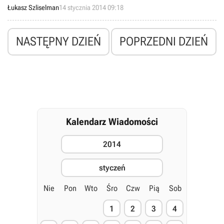
wieloosobowy rozszerzy się o cztery nowe mapy, dodatkowy karabin
Łukasz Szliselman
14 stycznia 2014 09:18
oraz fabularną mini-kampanię dla trybu Extinction. Rozszerzenie
zadebiutuje 28 stycznia na konsolach Xbox 360 i Xbox One.
NASTĘPNY DZIEŃ
POPRZEDNI DZIEŃ
Kalendarz Wiadomości
2014
styczeń
Nie
Pon
Wto
Śro
Czw
Pią
Sob
1
2
3
4