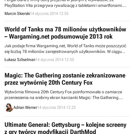
PlayStation Vita przegrywa rywalizację z tabletami i smartfonami.
Stwierdził też, że rynek gier mobilnych bardzo szybko się zmienia i w
Marcin Skierski
14 stycznia 2014 12:55
momencie projektowania przenośnej konsoli sytuacja wyglądała
zupełnie inaczej niż dzisiaj.
World of Tanks ma 78 milionów użytkowników
– Wargaming.net podsumowuje 2013 rok
Jak podaje firma Wargaming.net, World of Tanks może poszczycić
się liczbą 78 milionów zarejestrowanych użytkowników. W ciągu
2013 roku liczba ta wzrosła o 73%. Sprawdźcie, jakimi jeszcze
Łukasz Szliselman
14 stycznia 2014 12:50
danymi chwalą się twórcy.
Magic: The Gathering zostanie zekranizowane
przez wytwórnię 20th Century Fox
Wytwórnia filmowa 20th Century Fox poinformowała o zamiarze
przeniesienia na srebrny ekran karcianki Magic: The Gathering.
Firma ma ambicję stworzenia wysokobudżetowego cyklu kinowego,
Adrian Werner
14 stycznia 2014 12:25
który popularnością dorówna takim seriom jak Harry Potter czy
Władca Pierścieni.
Ultimate General: Gettysburg – kolejne screeny
z gry twórcy modyfikacji DarthMod