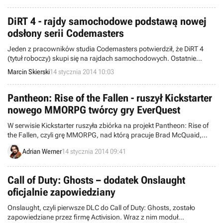
DiRT 4 - rajdy samochodowe podstawą nowej
odsłony serii Codemasters
Jeden z pracowników studia Codemasters potwierdził, że DiRT 4
(tytuł roboczy) skupi się na rajdach samochodowych. Ostatnie
odsłony serii stawiały na różnorodność wyścigów, z czego nie byli
Marcin Skierski
14 stycznia 2014 10:03
zadowoleni fani klasycznych odsłon cyklu Colin McRae Rally, z
którego wywodzi się marka DiRT.
Pantheon: Rise of the Fallen - ruszył Kickstarter
nowego MMORPG twórcy gry EverQuest
W serwisie Kickstarter ruszyła zbiórka na projekt Pantheon: Rise of
the Fallen, czyli grę MMORPG, nad którą pracuje Brad McQuaid,
czyli ojciec pierwszej odsłony cyklu EverQuest.
Adrian Werner
14 stycznia 2014 09:41
Call of Duty: Ghosts – dodatek Onslaught
oficjalnie zapowiedziany
Onslaught, czyli pierwsze DLC do Call of Duty: Ghosts, zostało
zapowiedziane przez firmę Activision. Wraz z nim moduł