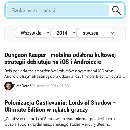

Szukaj
wiadomości...
Dungeon Keeper - mobilna odsłona kultowej
strategii debiutuje na iOS i Androidzie
Dziś posiadacze smartfonów i tabletów z systemami iOS oraz
Android otrzymali szansę sprawdzenia, czy firmom Electronic Arts i
Mythic Entertainment powiodła się próba odświeżenia marki
Piotr Doroń
31 stycznia 2014 21:50
Dungeon Keeper. Mobilna odsłona kultowej serii trafiła właśnie do
ofert App Store i Google Play – tytuł został udostępniony w modelu
free-to-play, więc grę mogą sprawdzić wszyscy chętni (tym bardziej,
Polonizacja Castlevania: Lords of Shadow –
że tytuł nie ma zbyt wygórowanych wymagań sprzętowych).
Ultimate Edition w rękach graczy
„Castlevania: Lords of Shadow” to dynamiczna gra akcji, która
wyszła spod skrzydeł hiszpańskiego studia Mercury Steam,
wspieranego przez legendarne Kojima Productions.