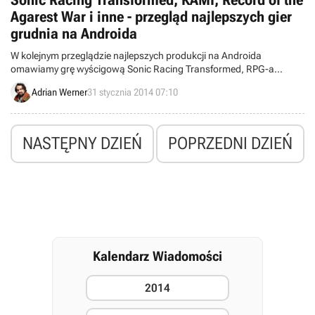
Sonic Racing Transformed, KAMI, Record of the
Agarest War i inne - przegląd najlepszych gier
grudnia na Androida
W kolejnym przeglądzie najlepszych produkcji na Androida
omawiamy grę wyścigową Sonic Racing Transformed, RPG-a
Record of the Agarest War, strategię Fiz : Brewery Management
Adrian Werner
31 stycznia 2014 07:10
Game G, planszówkę Small World 2, pełne łamigłowek KAMI oraz
zręcznościówki Badland, Assassin's Creed Pirates oraz The Cave.
NASTĘPNY DZIEŃ
POPRZEDNI DZIEŃ
Kalendarz Wiadomości
2014