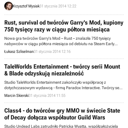
Rozbudowany pecetowy port będzie znany pod tytułem Plague Inc:
Krzysztof Mysiak
31 stycznia 2014 12:22
Evolved i pojawi się 20 lutego w usłudze Steam Early Access.
Rust, survival od twórców Garry's Mod, kupiony
750 tysięcy razy w ciągu półtora miesiąca
Nowa gra twórców Garry's Mod – Rust – znalazła 750 tysięcy
nabywców w ciągu półtora miesiąca od debiutu na Steam Early
Access. Garry Newman jest zaskoczony tak dużą popularnością
Łukasz Szliselman
31 stycznia 2014 12:16
swojego symulatora przetrwania i obiecuje jak najszybciej
rozwiązać za wynikłe z tego problemy – m.in. falę cheaterów.
TaleWorlds Entertainment - twórcy serii Mount
& Blade odzyskują niezależność
Studio TaleWorlds Entertainment zakończyło współpracę z
dotychczasowym wydawcą - firmą Paradox Interactive. Twórcy serii
Mount & Blade w takiej formie będą kontynuować prace nad
Marcin Skierski
31 stycznia 2014 11:55
nadchodzącymi grami: Mount & Blade II: Bannerlord oraz Ogniem i
Mieczem 2: Ku Karaibom.
Class4 - do twórców gry MMO w świecie State
of Decay dołącza współautor Guild Wars
Studio Undead Labs zatrudniło Patricka Wyatta, współzałożyciela