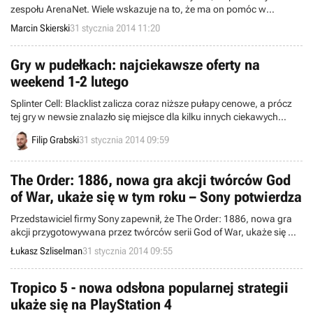
zespołu ArenaNet. Wiele wskazuje na to, że ma on pomóc w
pracach nad Class4 - grą MMO w świecie State of Decay. Tak wynika
Marcin Skierski
31 stycznia 2014 11:20
z wypowiedzi samego zainteresowanego.
Gry w pudełkach: najciekawsze oferty na
weekend 1-2 lutego
Splinter Cell: Blacklist zalicza coraz niższe pułapy cenowe, a prócz
tej gry w newsie znalazło się miejsce dla kilku innych ciekawych
propozycji. Zapraszam!
Filip Grabski
31 stycznia 2014 09:59
The Order: 1886, nowa gra akcji twórców God
of War, ukaże się w tym roku – Sony potwierdza
Przedstawiciel firmy Sony zapewnił, że The Order: 1886, nowa gra
akcji przygotowywana przez twórców serii God of War, ukaże się w
2014 roku. Potwierdza to wcześniejsze doniesienia, jakoby tytuł miał
Łukasz Szliselman
31 stycznia 2014 09:55
zadebiutować jesienią.
Tropico 5 - nowa odsłona popularnej strategii
ukaże się na PlayStation 4