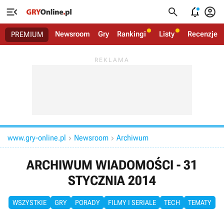




Newsroom
Gry
Rankingi
Listy
Recenzje
PREMIUM
www.gry-online.pl
Newsroom
Archiwum


ARCHIWUM WIADOMOŚCI - 31
STYCZNIA 2014
WSZYSTKIE
GRY
PORADY
FILMY I SERIALE
TECH
TEMATY