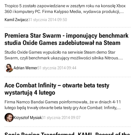
Tropico 5 zostało zapowiedziane w zeszłym roku na konsolę Xbox
360 i komputery PC. Firma Kalypso Media, wydawca produkcji,
ujawniła jednak, że gra zmierza także w kierunku PlayStation 4.
Kamil Zwijacz
31 stycznia 2014 09:50
Będzie to pierwsza odsłona serii, która pojawi się na sprzęcie firmy
Sony.
Premiera Star Swarm - imponujący benchmark
studia Oxide Games zadebiutował na Steam
Studio Oxide Games wypuściło na serwisie Steam demo Star
Swarm, czyli benchmark ukazujący możliwości silnika Nitrous.
Zoptymalizowano go pod kątem technologii Mantle firmy AMD, ale
Adrian Werner
31 stycznia 2014 09:44
program ruszy też na podzespołach innych korporacji.
Ace Combat Infinity – otwarte beta testy
wystartują 4 lutego
Firma Namco Bandai Games poinformowała, że w dniach 4-11
lutego będą trwały otwarte beta testy gry Ace Combat: Infinity,
lotniczej strzelaniny na PlayStation 3 w modelu free-to-play,
Krzysztof Mysiak
31 stycznia 2014 09:07
wyprodukowanej przez studio Project Aces.