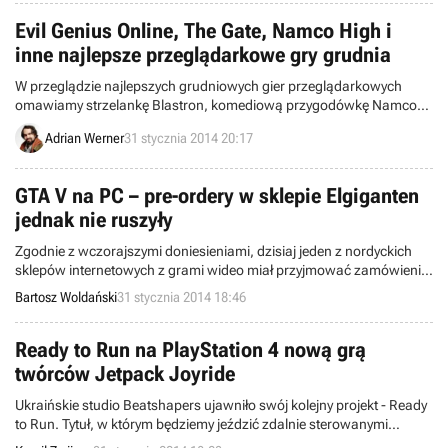
nowym rozdziale gry!
Evil Genius Online, The Gate, Namco High i
inne najlepsze przeglądarkowe gry grudnia
W przeglądzie najlepszych grudniowych gier przeglądarkowych
omawiamy strzelankę Blastron, komediową przygodówkę Namco
High, strategie Ninja Kingdom oraz Sochi 2014: Olympic Games
Adrian Werner
31 stycznia 2014 20:17
Resort, symulator myśliwego Deer Hunter 2014, karciankę The Gate
oraz RPG-a Legend of Equip Pants.
GTA V na PC – pre-ordery w sklepie Elgiganten
jednak nie ruszyły
Zgodnie z wczorajszymi doniesieniami, dzisiaj jeden z nordyckich
sklepów internetowych z grami wideo miał przyjmować zamówienia
przedpremierowe na pecetową wersję jednej z najlepszych produkcji
Bartosz Woldański
31 stycznia 2014 18:46
konsolowych minionego roku – GTA V. Tak się jednak nie stało i
termin uruchomienia przedsprzedaży został odwleczony oficjalnie
przez przedstawiciela Elgiganten. Wciąż czekamy na oficjalne
Ready to Run na PlayStation 4 nową grą
potwierdzenie komputerowej wersji Grand Theft Auto V, ale wszyscy
twórców Jetpack Joyride
spodziewamy się, że Rockstar uczyni to prędzej czy później.
Ukraińskie studio Beatshapers ujawniło swój kolejny projekt - Ready
to Run. Tytuł, w którym będziemy jeździć zdalnie sterowanymi
samochodzikami, ukaże się w drugim kwartale bieżącego roku na