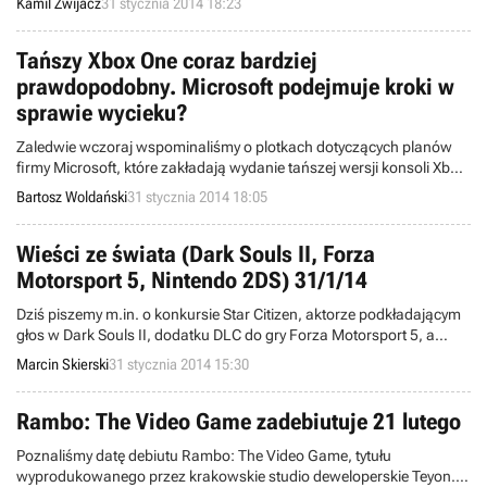
Kamil Zwijacz
31 stycznia 2014 18:23
konsoli PlayStation 4. Produkcja zaoferuje m.in. 15 pojazdów, tryby
single i multiplayer, itd.
Tańszy Xbox One coraz bardziej
prawdopodobny. Microsoft podejmuje kroki w
sprawie wycieku?
Zaledwie wczoraj wspominaliśmy o plotkach dotyczących planów
firmy Microsoft, które zakładają wydanie tańszej wersji konsoli Xbox
One, a już pojawiły się kolejne doniesienia potwierdzające zamiary
Bartosz Woldański
31 stycznia 2014 18:05
giganta z Redmond. Kosztujący poniżej 499 dolarów model miałby
ukazać się jeszcze w tym roku. Firma najprawdopodobniej bada
również sprawę wycieku, do którego doprowadził informator o nicku
Wieści ze świata (Dark Souls II, Forza
ntkrnl.
Motorsport 5, Nintendo 2DS) 31/1/14
Dziś piszemy m.in. o konkursie Star Citizen, aktorze podkładającym
głos w Dark Souls II, dodatku DLC do gry Forza Motorsport 5, a
także o wynikach sprzedaży 2DS-a. Witamy w wieściach ze świata -
Marcin Skierski
31 stycznia 2014 15:30
codziennej porcji krótkich wiadomości.
Rambo: The Video Game zadebiutuje 21 lutego
Poznaliśmy datę debiutu Rambo: The Video Game, tytułu
wyprodukowanego przez krakowskie studio deweloperskie Teyon.