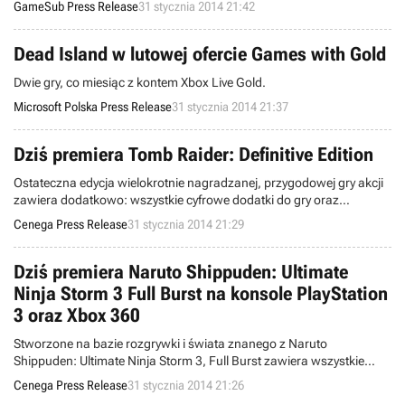
GameSub Press Release
31 stycznia 2014 21:42
Dead Island w lutowej ofercie Games with Gold
Dwie gry, co miesiąc z kontem Xbox Live Gold.
Microsoft Polska Press Release
31 stycznia 2014 21:37
Dziś premiera Tomb Raider: Definitive Edition
Ostateczna edycja wielokrotnie nagradzanej, przygodowej gry akcji
zawiera dodatkowo: wszystkie cyfrowe dodatki do gry oraz
elektroniczną wersję komiksu Dark Horse, mini albumu z grafikami
Cenega Press Release
31 stycznia 2014 21:29
firmy Brady Games, a także dokumentalny materiał wideo z
developerami „Final Hours”.
Dziś premiera Naruto Shippuden: Ultimate
Ninja Storm 3 Full Burst na konsole PlayStation
3 oraz Xbox 360
Stworzone na bazie rozgrywki i świata znanego z Naruto
Shippuden: Ultimate Ninja Storm 3, Full Burst zawiera wszystkie
dotychczasowe postacie, wybór 38 strojów z dodatków do
Cenega Press Release
31 stycznia 2014 21:26
poprzedniej gry, a także wprowadza postać Kabuto w trybie SAGE w