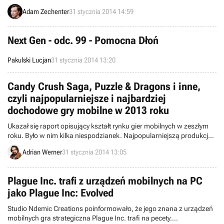
Jak poinformował wydawca, firma Reef Entertainment, gra akcji
Adam Zechenter
31 stycznia 2014 14:59
odwołująca się do serii kultowych filmów z lat 80. będzie miała
swoją premierę w Europie 21 lutego. Mieszkańcy USA poczekają
trochę dłużej.
Next Gen - odc. 99 - Pomocna Dłoń
Pakulski Lucjan
31 stycznia 2014 13:20
Candy Crush Saga, Puzzle & Dragons i inne,
czyli najpopularniejsze i najbardziej
dochodowe gry mobilne w 2013 roku
Ukazał się raport opisujący kształt rynku gier mobilnych w zeszłym
roku. Było w nim kilka niespodzianek. Najpopularniejszą produkcją
okazało się co prawda Candy Crush Saga, ale pod względem
Adrian Werner
31 stycznia 2014 13:05
wygenerowanych przychodów musiało uznać wyższość Puzzle &
Dragons. Ponadto Japończycy po raz pierwszy wydali na gry
mobilne więcej niż Amerykanie.
Plague Inc. trafi z urządzeń mobilnych na PC
jako Plague Inc: Evolved
Studio Ndemic Creations poinformowało, że jego znana z urządzeń
mobilnych gra strategiczna Plague Inc. trafi na pecety.