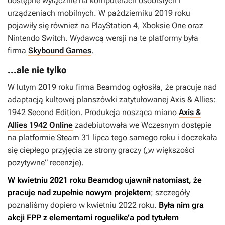
dostępne wyłącznie na komputerach osobistych i
urządzeniach mobilnych. W październiku 2019 roku
pojawiły się również na PlayStation 4, Xboksie One oraz
Nintendo Switch. Wydawcą wersji na te platformy była
firma
Skybound Games
.
...ale nie tylko
W lutym 2019 roku firma Beamdog ogłosiła, że pracuje nad
adaptacją kultowej planszówki zatytułowanej
Axis & Allies:
1942 Second Edition
. Produkcja nosząca miano
Axis &
Allies 1942 Online
zadebiutowała we Wczesnym dostępie
na platformie Steam 31 lipca tego samego roku i doczekała
się ciepłego przyjęcia ze strony graczy („w większości
pozytywne” recenzje).
W kwietniu 2021 roku Beamdog ujawnił natomiast, że
pracuje nad zupełnie nowym projektem
; szczegóły
poznaliśmy dopiero w kwietniu 2022 roku.
Była nim gra
akcji FPP z elementami roguelike’a pod tytułem