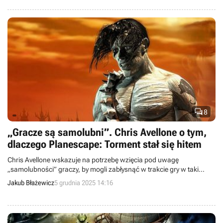

8
„Gracze są samolubni”. Chris Avellone o tym,
dlaczego Planescape: Torment stał się hitem
Chris Avellone wskazuje na potrzebę wzięcia pod uwagę
„samolubności” graczy, by mogli zabłysnąć w trakcie gry w taki
sposób, jaki im pasuje.
Jakub Błażewicz
5 grudnia 2025 14:16