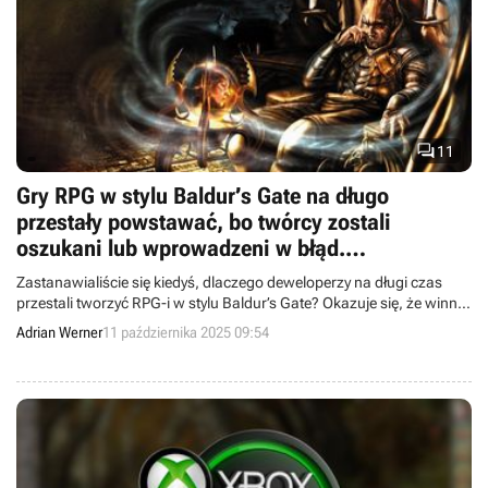

11
Gry RPG w stylu Baldur’s Gate na długo
przestały powstawać, bo twórcy zostali
oszukani lub wprowadzeni w błąd.
„Powiedzieli, żebyśmy im zaufali”
Zastanawialiście się kiedyś, dlaczego deweloperzy na długi czas
przestali tworzyć RPG-i w stylu Baldur’s Gate? Okazuje się, że winne
były sklepy z grami.
Adrian Werner
11 października 2025 09:54