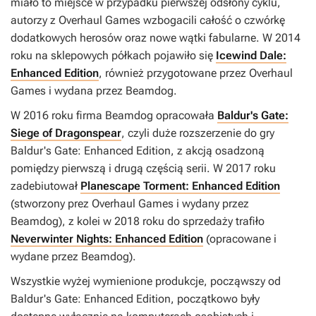
miało to miejsce w przypadku pierwszej odsłony cyklu,
autorzy z Overhaul Games wzbogacili całość o czwórkę
dodatkowych herosów oraz nowe wątki fabularne. W 2014
roku na sklepowych półkach pojawiło się
Icewind Dale:
Enhanced Edition
, również przygotowane przez Overhaul
Games i wydana przez Beamdog.
W 2016 roku firma Beamdog opracowała
Baldur's Gate:
Siege of Dragonspear
, czyli duże rozszerzenie do gry
Baldur's Gate: Enhanced Edition
, z akcją osadzoną
pomiędzy pierwszą i drugą częścią serii. W 2017 roku
zadebiutował
Planescape Torment: Enhanced Edition
(stworzony prez Overhaul Games i wydany przez
Beamdog), z kolei w 2018 roku do sprzedaży trafiło
Neverwinter Nights: Enhanced Edition
(opracowane i
wydane przez Beamdog).
Wszystkie wyżej wymienione produkcje, począwszy od
Baldur's Gate: Enhanced Edition
, początkowo były