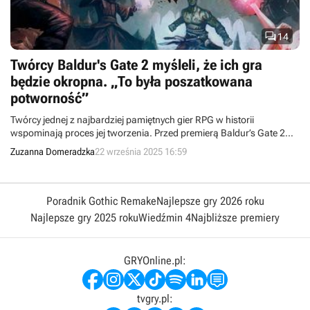

14
Twórcy Baldur's Gate 2 myśleli, że ich gra
będzie okropna. „To była poszatkowana
potworność”
Twórcy jednej z najbardziej pamiętnych gier RPG w historii
wspominają proces jej tworzenia. Przed premierą Baldur’s Gate 2
deweloperzy byli przekonani, że produkcja będzie okropna.
Zuzanna Domeradzka
22 września 2025 16:59
Poradnik Gothic Remake
Najlepsze gry 2026 roku
Najlepsze gry 2025 roku
Wiedźmin 4
Najbliższe premiery
GRYOnline.pl:
tvgry.pl: