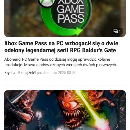

1
Xbox Game Pass na PC wzbogacił się o dwie
odsłony legendarnej serii RPG Baldur's Gate
Abonenci PC Game Pass od dzisiaj mogą sprawdzić kolejne
produkcje. Mowa o odświeżonych wersjach dwóch pierwszych
odsłon kultowego cyklu gier RPG pod tytułem Baldur's Gate.
Krystian Pieniążek
9 października 2025 08:30