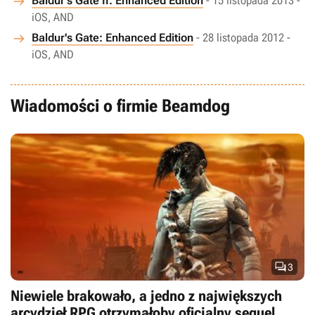
Baldur's Gate II: Enhanced Edition
- 15 listopada 2013 -
iOS, AND
Baldur's Gate: Enhanced Edition
- 28 listopada 2012 -
iOS, AND
Wiadomości o firmie Beamdog

3
Niewiele brakowało, a jedno z największych
arcydzieł RPG otrzymałoby oficjalny sequel.