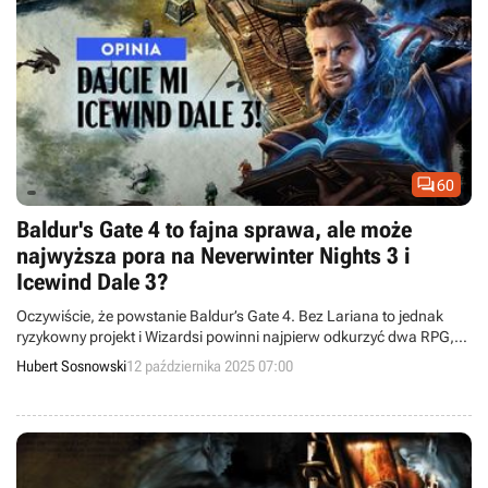

60
Baldur's Gate 4 to fajna sprawa, ale może
najwyższa pora na Neverwinter Nights 3 i
Icewind Dale 3?
Oczywiście, że powstanie Baldur’s Gate 4. Bez Lariana to jednak
ryzykowny projekt i Wizardsi powinni najpierw odkurzyć dwa RPG,
za którymi się stęskniliśmy – i dać nam Neverwinter Nights 3 oraz
Hubert Sosnowski
12 października 2025 07:00
Icewind Dale 3. Od odpowiednich twórców.