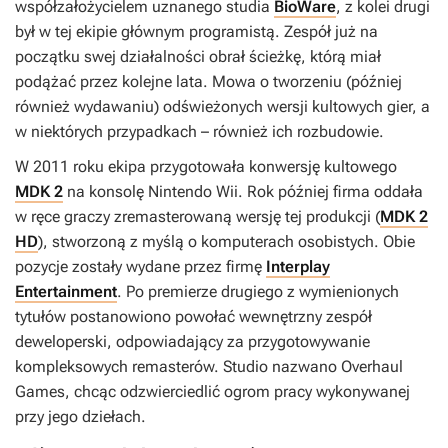
współzałożycielem uznanego studia
BioWare
, z kolei drugi
był w tej ekipie głównym programistą. Zespół już na
początku swej działalności obrał ścieżkę, którą miał
podążać przez kolejne lata. Mowa o tworzeniu (później
również wydawaniu) odświeżonych wersji kultowych gier, a
w niektórych przypadkach – również ich rozbudowie.
W 2011 roku ekipa przygotowała konwersję kultowego
MDK 2
na konsolę Nintendo Wii. Rok później firma oddała
w ręce graczy zremasterowaną wersję tej produkcji (
MDK 2
HD
), stworzoną z myślą o komputerach osobistych. Obie
pozycje zostały wydane przez firmę
Interplay
Entertainment
. Po premierze drugiego z wymienionych
tytułów postanowiono powołać wewnętrzny zespół
deweloperski, odpowiadający za przygotowywanie
kompleksowych remasterów. Studio nazwano Overhaul
Games, chcąc odzwierciedlić ogrom pracy wykonywanej
przy jego dziełach.