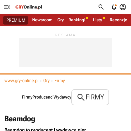




Newsroom
Gry
Rankingi
Listy
Recenzje
PREMIUM
www.gry-online.pl
Gry
Firmy



FIRMY
Firmy
Producenci
Wydawcy
Beamdog
Beamdog to producent i wydawca gier.