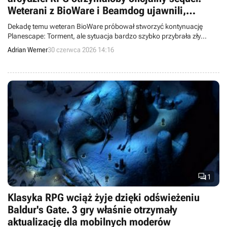
Weterani z BioWare i Beamdog ujawnili,
dlaczego projekt upadł
Dekadę temu weteran BioWare próbował stworzyć kontynuację
Planescape: Torment, ale sytuacja bardzo szybko przybrała zły
obrót.
Adrian Werner
30 czerwca 2026 14:16

1
Klasyka RPG wciąż żyje dzięki odświeżeniu
Baldur's Gate. 3 gry właśnie otrzymały
aktualizację dla mobilnych moderów