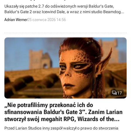
Ukazały się patche 2.7 do odświeżonych wersji Baldur's Gate,
Baldur's Gate 2 oraz Icewind Dale, a wraz z nimi studio Beamdog
dodało wsparcie modów na kolejne platformy.
Adrian Werner
25 czerwca 2026 14:56

17
„Nie potrafiliśmy przekonać ich do
sfinansowania Baldur's Gate 3”. Zanim Larian
stworzył swój megahit RPG, Wizards of the
Coast odrzuciło znacznie tańszą wersję
Przed Larian Studios inny zespół walczył o prawo do stworzenia