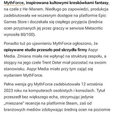
MythForce
, inspirowana kultowymi kreskówkami fantasy
,
na czele z
He-Manem
. Niedługo po zapowiedzi, produkcja
zadebiutowała we wczesnym dostępie na platformie Epic
Games Store i doczekała się ciepłego przyjęcia (średnia
ocen przyznanych jej przez graczy w serwisie Metacritic
wynosiła 80/100).
Ponadto tuż po ujawnieniu
MythForce
ogłoszono, że
opisywane studio przeszło pod skrzydła firmy
Aspyr
Media. Zmiana miała nie wpłynąć na strukturę zespołu, a
stojący na jego czele Trent Oster miał pozostać na swoim
stanowisku. Aspyr Media miało przy tym zająć się
wydaniem
MythForce
.
Pełna wersja gry
MythForce
zadebiutowała 12 września
2023 roku na komputerach osobistych i konsolach. Tytuł
przeszedł bez większego echa, otrzymując jedynie
„mieszane” recenzje na platformie Steam, zaś od
branżowych mediów zdobywając średnią ocen na poziomie