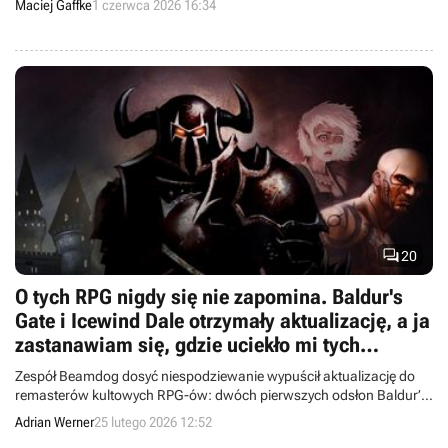
Maciej Gaffke
1 czerwca 2026 16:34

20
O tych RPG nigdy się nie zapomina. Baldur's
Gate i Icewind Dale otrzymały aktualizację, a ja
zastanawiam się, gdzie uciekło mi tych
kilkanaście lat
Zespół Beamdog dosyć niespodziewanie wypuścił aktualizację do
remasterów kultowych RPG-ów: dwóch pierwszych odsłon Baldur’s
Gate oraz Icewind Dale.
Adrian Werner
25 lutego 2026 12:52