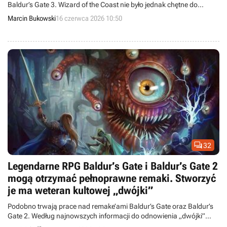
Baldur’s Gate 3. Wizard of the Coast nie było jednak chętne do
wyłożenia pieniędzy.
Marcin Bukowski
16 czerwca 2026 10:50

32
Legendarne RPG Baldur’s Gate i Baldur’s Gate 2
mogą otrzymać pełnoprawne remaki. Stworzyć
je ma weteran kultowej „dwójki”
Podobno trwają prace nad remake’ami Baldur’s Gate oraz Baldur’s
Gate 2. Według najnowszych informacji do odnowienia „dwójki”
zaangażowany został współtwórca pierwowzoru z 2000 roku.