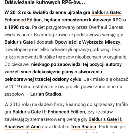
Odświeżanie kultowych RPG-ów...
W 2012 roku światło dzienne ujrzała gra
Baldur's Gate:
Enhanced Edition
, będąca remasterem kultowego RPG-a
z 1998 roku.
Pakiet przygotowany przez Overhaul Games i
wydany przez Beamdog zawierał podstawową wersję gry
Baldur’s Gate
i dodatek
Opowieści z Wybrzeża Mieczy
.
Deweloperzy nie tylko odświeżyli oprawę graficzną, lecz
także wprowadzili trójkę herosów nieobecnych w oryginale.
Co ciekawe,
niedługo po zapowiedzi tej pozycji autorzy
zaczęli snuć dalekosiężne plany o stworzeniu
pełnoprawnej trzeciej odsłony cyklu
. Jak miało się okazać
w 2019 roku, ostatecznie ów projekt powierzono innemu
zespołowi –
Larian Studios
.
W 2013 roku nakładem firmy Beamdog do sprzedaży trafiła
gra
Baldur's Gate II: Enhanced Edition
, czyli zestaw
zawierający zremasterowaną wersję gry
Baldur's Gate II:
Shadows of Amn
oraz dodatku
Tron Bhaala
. Podobnie jak