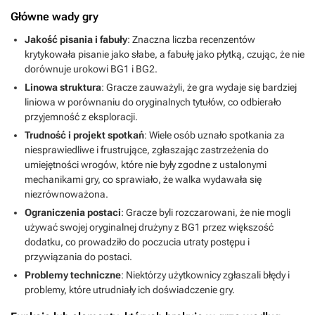
Główne wady gry
Jakość pisania i fabuły
: Znaczna liczba recenzentów
krytykowała pisanie jako słabe, a fabułę jako płytką, czując, że nie
dorównuje urokowi BG1 i BG2.
Linowa struktura
: Gracze zauważyli, że gra wydaje się bardziej
liniowa w porównaniu do oryginalnych tytułów, co odbierało
przyjemność z eksploracji.
Trudność i projekt spotkań
: Wiele osób uznało spotkania za
niesprawiedliwe i frustrujące, zgłaszając zastrzeżenia do
umiejętności wrogów, które nie były zgodne z ustalonymi
mechanikami gry, co sprawiało, że walka wydawała się
niezrównoważona.
Ograniczenia postaci
: Gracze byli rozczarowani, że nie mogli
używać swojej oryginalnej drużyny z BG1 przez większość
dodatku, co prowadziło do poczucia utraty postępu i
przywiązania do postaci.
Problemy techniczne
: Niektórzy użytkownicy zgłaszali błędy i
problemy, które utrudniały ich doświadczenie gry.