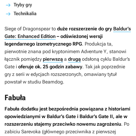
Tryby gry
Technikalia
Siege of Dragonspear
to
duże rozszerzenie do gry
Baldur’s
Gate: Enhanced Edition
– odświeżonej wersji
legendarnego izometrycznego RPG
. Produkcja ta,
pierwotnie znana pod kryptonimem
Adventure Y
, stanowi
łącznik pomiędzy
pierwszą
a
drugą
odsłoną cyklu
Baldur’s
Gate
i
oferuje ok. 25 godzin zabawy
. Tak jak poprzednie
gry z serii w edycjach rozszerzonych, omawiany tytuł
powstał w studiu Beamdog.
Fabuła
Fabuła dodatku jest bezpośrednia powiązana z historiami
opowiedzianymi w
Baldur’s Gate
i
Baldur’s Gate II
, ale w
rozszerzeniu stajemy przeciwko nowemu zagrożeniu
. Po
zabiciu Sarevoka (głównego przeciwnika z pierwszej