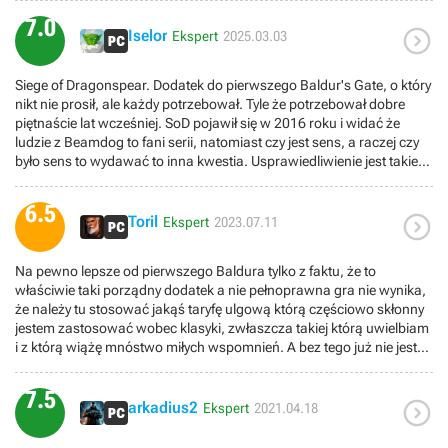
7.0

Iselor
Ekspert
2025.03.03
Siege of Dragonspear. Dodatek do pierwszego Baldur's Gate, o który
nikt nie prosił, ale każdy potrzebował. Tyle że potrzebował dobre
piętnaście lat wcześniej. SoD pojawił się w 2016 roku i widać że
ludzie z Beamdog to fani serii, natomiast czy jest sens, a raczej czy
było sens to wydawać to inna kwestia. Usprawiedliwienie jest takie,
że przez wszystkie te lata gracze nie wiedzieli co takiego wydarzyło
się między pierwszym a drugim BG, że nasz Bohater z drużyną
6.5

wpadł w ręce Irenicusa. Nigdy nie było to bowiem wyjaśnione. I teraz
Toril
Ekspert
2023.07.11
jest. Choć trzeba przyznać, że główny wątek fabularny dodatku nie
jest jakoś szczególnie zaawansowany fabularnie i troszkę zrobiony
Na pewno lepsze od pierwszego Baldura tylko z faktu, że to
„na doczepkę” do końcówki gry, przynajmniej ja mam takie
właściwie taki porządny dodatek a nie pełnoprawna gra nie wynika,
wrażenie. Sam dodatek nie jest bowiem specjalnie długo, twórcy
że należy tu stosować jakąś taryfę ulgową którą częściowo skłonny
mówią o 25 godzinach, mi chyba zeszło szybciej. Inna sprawa, że
jestem zastosować wobec klasyki, zwłaszcza takiej którą uwielbiam
gra jest bardzo liniowa, questów pobocznych jak na lekarstwo a
i z którą wiążę mnóstwo miłych wspomnień. A bez tego już nie jest
walki więcej niż w Tronie Bhaala. Momentami więc jest dosyć
tak różowo. Mimo wszystko nie jest najgorzej.Zalety:1. Dość zręczne
nużąco. Dołączają do nas towarzysze z „podstawki”, jest też kilku
rozwinięcie niektórych wątków, nawiązania do następnej części.
nowych, ale średnio widzę sens w dołączaniu ich skoro kontynuując
7.5

Baldurs Gate jako całość zyskuje na tym i to chyba największa zaleta
arkadius2
przygodę w BG II, żadnego z towarzyszy z SoD nie będziemy
Ekspert
2021.04.18
tej gry.2. Decyzje do podejmowania. W końcu możemy mieć jakiś
mieć.Zirytowała mnie też pewna rzecz. Nasze wybory i działania w
wpływ na wydarzenia a nie podążamy zawsze i jedynie tą samą
„podstawce” sobie a dodatek sobie. Jakoś tak wyszło że nie