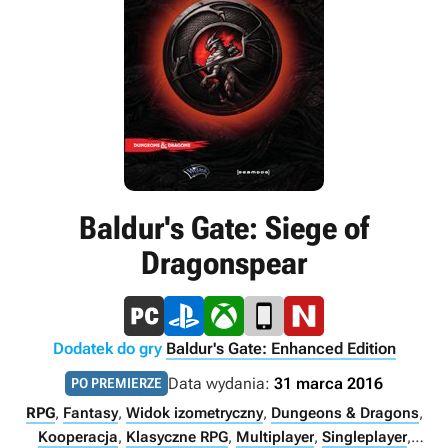
Baldur's Gate: Siege of
Dragonspear
Dodatek do gry
Baldur's Gate: Enhanced Edition
Data wydania:
31 marca 2016
PO PREMIERZE
RPG
,
Fantasy
,
Widok izometryczny
,
Dungeons & Dragons
,
Kooperacja
,
Klasyczne RPG
,
Multiplayer
,
Singleplayer
,