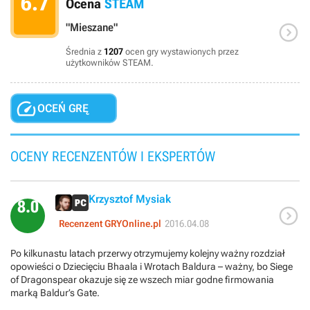
6.7
Ocena
STEAM

"Mieszane"
Średnia z
1207
ocen gry wystawionych przez
użytkowników STEAM.

OCEŃ GRĘ
OCENY RECENZENTÓW I EKSPERTÓW
Krzysztof Mysiak
8.0

Recenzent GRYOnline.pl
2016.04.08
Po kilkunastu latach przerwy otrzymujemy kolejny ważny rozdział
opowieści o Dziecięciu Bhaala i Wrotach Baldura – ważny, bo Siege
of Dragonspear okazuje się ze wszech miar godne firmowania
marką Baldur’s Gate.