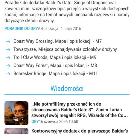
Poradnik do dodatku Baldur's Gate: Siege of Dragonspear
zawiera m.in. szczegółowy opis przejścia wszystkich dostępnych
zadań, informacje na temat nowych mechanik rozgrywki i porady
dotyczące składu drużyny.
PORADNIK DO GRY
Aktualizacja: 4 maja 2016
Coast Way Crossing, Mapa i opis lokacji - M7
Towarzysze, Miejsca odnajdywania członków drużyny
Troll Claw Woods, Mapa i opis lokacji - M9
Coast Way Forest, Mapa i opis lokacji - M8
Boareskyr Bridge, Mapa i opis lokacji - M11
Wiadomości
„Nie potrafiliśmy przekonać ich do
sfinansowania Baldur's Gate 3”. Zanim Larian
stworzył swój megahit RPG, Wizards of the Coast

17
odrzuciło znacznie tańszą wersję
GRY
16 czerwca 2026 10:50
Kontrowersyjny dodatek do pierwszego Baldur’s