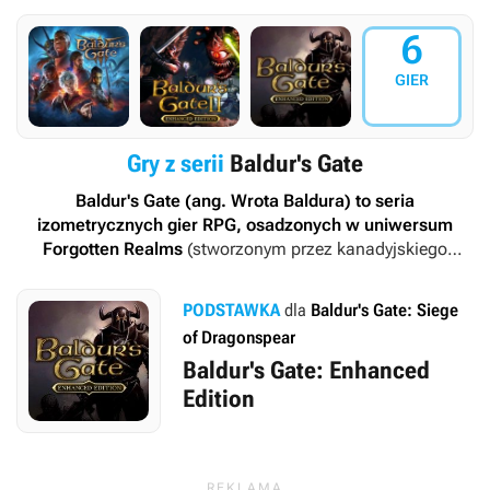
6
GIER
Gry z serii
Baldur's Gate
Baldur's Gate
(ang.
Wrota Baldura
) to seria
izometrycznych gier RPG, osadzonych w uniwersum
Forgotten Realms
(stworzonym przez kanadyjskiego
pisarza high fantasy – Eda Greenwood'a), opartych na
zmodyfikowanej mechanice drugiej edycji podręcznika
PODSTAWKA
dla
Baldur's Gate: Siege
do
Dungeons and Dragons
(fabularnego RPG-a na licencji
of Dragonspear
firmy Wizards of the Coasts). Za dwie pierwsze odsłony
Baldur's Gate: Enhanced
cyklu i dodatki do nich odpowiedzialne jest studio BioWare
oraz wydawca Black Isle Studios; wydaniem ich w Polsce
Edition
zajęła się natomiast firma CD Projekt. Praca nad trzecią
częścią serii, zapowiedzianą po dziewiętnastu latach od
premiery „dwójki”, została powierzona belgijskiemu Larian
Studios, znanemu z ciepło przyjętych gier RPG z