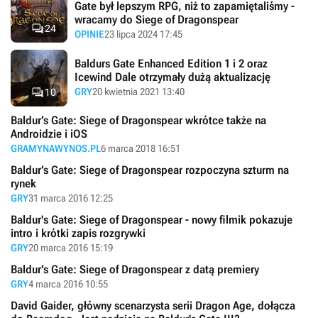
Gate był lepszym RPG, niż to zapamiętaliśmy -
wracamy do Siege of Dragonspear

24
OPINIE
23 lipca 2024 17:45
Baldurs Gate Enhanced Edition 1 i 2 oraz
Icewind Dale otrzymały dużą aktualizację

GRY
20 kwietnia 2021 13:40
10
Baldur’s Gate: Siege of Dragonspear wkrótce także na
Androidzie i iOS
GRAMYNAWYNOS.PL
6 marca 2018 16:51
Baldur’s Gate: Siege of Dragonspear rozpoczyna szturm na
rynek
GRY
31 marca 2016 12:25
Baldur's Gate: Siege of Dragonspear - nowy filmik pokazuje
intro i krótki zapis rozgrywki
GRY
20 marca 2016 15:19
Baldur’s Gate: Siege of Dragonspear z datą premiery
GRY
4 marca 2016 10:55
David Gaider, główny scenarzysta serii Dragon Age, dołącza