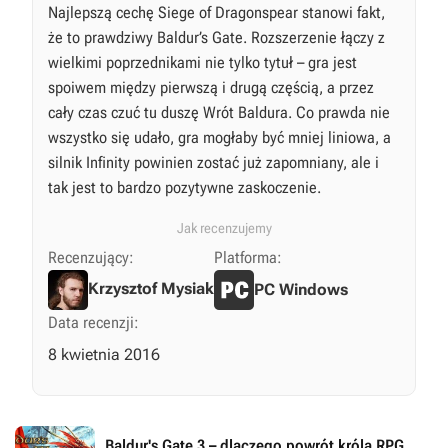
Najlepszą cechę Siege of Dragonspear stanowi fakt,
że to prawdziwy Baldur’s Gate. Rozszerzenie łączy z
wielkimi poprzednikami nie tylko tytuł – gra jest
spoiwem między pierwszą i drugą częścią, a przez
cały czas czuć tu duszę Wrót Baldura. Co prawda nie
wszystko się udało, gra mogłaby być mniej liniowa, a
silnik Infinity powinien zostać już zapomniany, ale i
tak jest to bardzo pozytywne zaskoczenie.
Jak recenzujemy
Recenzujący:
Platforma:
Krzysztof Mysiak
PC Windows
Data recenzji:
8 kwietnia 2016
Baldur's Gate 3 – dlaczego powrót króla RPG