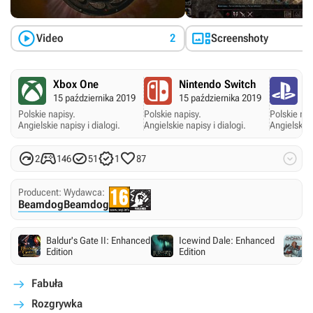


Video
2
Screenshoty
Xbox One
Nintendo Switch
P
15 października 2019
15 października 2019
15
Polskie napisy.
Polskie napisy.
Polskie nap
Angielskie napisy i dialogi.
Angielskie napisy i dialogi.
Angielskie 






2
146
51
1
87
Producent:
Wydawca:
Beamdog
Beamdog
Baldur's Gate II: Enhanced
Icewind Dale: Enhanced
Edition
Edition
Fabuła
Rozgrywka