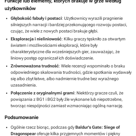
Funkcje lub elementy, których brakuje w grze według
użytkowników
Głębokość fabuły i postaci
: Użytkownicy wyrazili pragnienie
silniejszych narracji i bardziej przekonującego rozwoju postaci,
czując, że wiele z nowych postaci brakuje głębi.
Eksploracja i nieliniowość
: Kilku graczy tęskniło za otwartym
światem i możliwościami eksploracji, które były
charakterystyczne dla wcześniejszych gier, zauważając, że
liniowy postęp ograniczał ich doświadczenie.
Zrównoważona trudność
: Wiele recenzji wspominało o braku
odpowiedniego skalowania trudności, gdzie spotkania wydawały
się albo zbyt łatwe, albo nadmiernie trudne bez wyraźnego
uzasadnienia.
Połączenie z oryginalnymi grami
: Niektórzy gracze czuli, że
powiązania z BG1 i BG2 były źle wykonane lub niepotrzebne,
tworząc niespójności zamiast wzmacniając ogólną narrację.
Podsumowanie
Ogólnie rzecz biorąc, podczas gdy
Baldur's Gate: Siege of
Dragonspear
oferuje kilka przyjemnych momentów i piękny