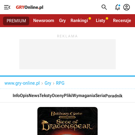




Newsroom
Gry
Rankingi
Listy
Recenzje
PREMIUM
www.gry-online.pl
Gry
RPG


Info
Opis
News
Teksty
Oceny
Pliki
Wymagania
Seria
Poradnik