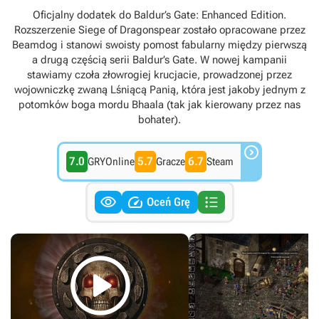
Internet
Oficjalny dodatek do Baldur’s Gate: Enhanced Edition.
Rozszerzenie Siege of Dragonspear zostało opracowane przez
Beamdog i stanowi swoisty pomost fabularny między pierwszą
a drugą częścią serii Baldur’s Gate. W nowej kampanii
stawiamy czoła złowrogiej krucjacie, prowadzonej przez
wojowniczkę zwaną Lśniącą Panią, która jest jakoby jednym z
potomków boga mordu Bhaala (tak jak kierowany przez nas
bohater).

7.0
5.7
6.7
GRYOnline
Gracze
Steam



Oceń Grę
