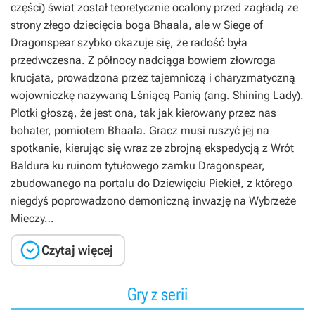
części) świat został teoretycznie ocalony przed zagładą ze
strony złego dziecięcia boga Bhaala, ale w
Siege of
Dragonspear
szybko okazuje się, że radość była
przedwczesna. Z północy nadciąga bowiem złowroga
krucjata, prowadzona przez tajemniczą i charyzmatyczną
wojowniczkę nazywaną Lśniącą Panią (ang. Shining Lady).
Plotki głoszą, że jest ona, tak jak kierowany przez nas
bohater, pomiotem Bhaala. Gracz musi ruszyć jej na
spotkanie, kierując się wraz ze zbrojną ekspedycją z Wrót
Baldura ku ruinom tytułowego zamku Dragonspear,
zbudowanego na portalu do Dziewięciu Piekieł, z którego
niegdyś poprowadzono demoniczną inwazję na Wybrzeże
Mieczy…

Czytaj więcej
Gry z serii