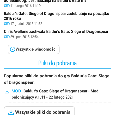
do Beamdog. Jest nadzieja na Baldur's Gate III?
GRY
11 lutego 2016 11:19
Baldur’s Gate: Siege of Dragonspear zadebiutuje na początku
2016 roku
GRY
17 grudnia 2015 11:55
Chris Avellone zachwala Baldur’s Gate: Siege of Dragonspear
GRY
29 lipca 2015 12:54

Wszystkie wiadomości
Pliki do pobrania
Popularne pliki do pobrania do gry Baldur's Gate: Siege
of Dragonspear.
MOD
Baldur's Gate: Siege of Dragonspear - Mod
polonizujący v.1.11
-
22 lutego 2021

Wszystkie pliki do pobrania