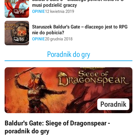
musi podzielić graczy

OPINIE
12 kwietnia 2019
98
Staruszek Baldur's Gate – dlaczego jest to RPG
nie do pobicia?

OPINIE
20 grudnia 2018
86
Poradnik do gry
Poradnik
Baldur's Gate: Siege of Dragonspear -
poradnik do gry