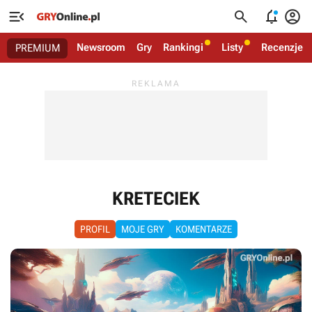




Newsroom
Gry
Rankingi
Listy
Recenzje
PREMIUM
KRETECIEK
PROFIL
MOJE GRY
KOMENTARZE