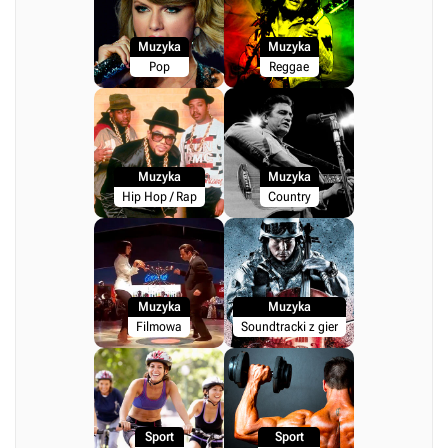
Muzyka
Muzyka
Pop
Reggae
Muzyka
Muzyka
Hip Hop / Rap
Country
Muzyka
Muzyka
Filmowa
Soundtracki z gier
Sport
Sport