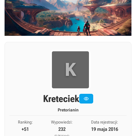
K
Kreteciek

Pretorianin
Ranking:
Wypowiedzi:
Data rejestracji:
+51
232
19 maja 2016
(0,06/dzień)