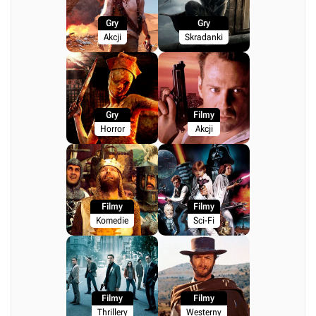
Gry
Gry
Akcji
Skradanki
Gry
Filmy
Horror
Akcji
Filmy
Filmy
Komedie
Sci-Fi
Filmy
Filmy
Thrillery
Westerny