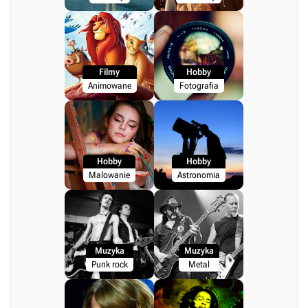
Filmy
Hobby
Animowane
Fotografia
Hobby
Hobby
Malowanie
Astronomia
Muzyka
Muzyka
Punk rock
Metal