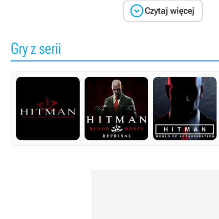

Czytaj więcej
Gry z serii