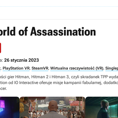
rld of Assassination
a:
26 stycznia 2023
t
,
PlayStation VR
,
SteamVR
,
Wirtualna rzeczywistość (VR)
,
Single
ści gier Hitman, Hitman 2 i Hitman 3, czyli skradanek TPP wy
ion od IO Interactive oferuje misje kampanii fabularnej, dodatko
cer.