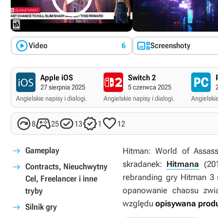


Video
6
Screenshoty
Apple iOS
Switch 2
27 sierpnia 2025
5 czerwca 2025
Angielskie napisy i dialogi.
Angielskie napisy i dialogi.
Angielskie





8
25
13
1
12
Gameplay
Hitman: World of Assass
skradanek:
Hitmana
(20
Contracts, Nieuchwytny
rebranding gry
Hitman 3
Cel, Freelancer i inne
opanowanie chaosu zwi
tryby
względu
opisywana produk
Silnik gry