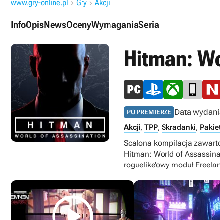
www.gry-online.pl
Gry
Akcji


Info
Opis
News
Oceny
Wymagania
Seria
Hitman: Wo
Data wydani
PO PREMIERZE
Akcji
,
TPP
,
Skradanki
,
Pakie
Scalona kompilacja zawarto
Hitman: World of Assassinat
roguelike’owy moduł Freelan
