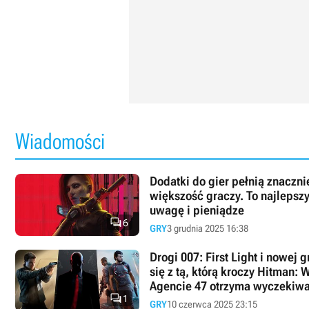
Wiadomości
Dodatki do gier pełnią znacznie
większość graczy. To najlepsz
uwagę i pieniądze

6
GRY
3 grudnia 2025 16:38
Drogi 007: First Light i nowej
się z tą, którą kroczy Hitman: W
Agencie 47 otrzyma wyczekiwa

1
GRY
10 czerwca 2025 23:15