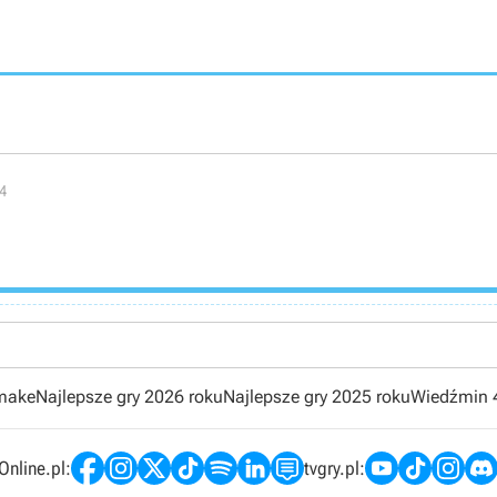
4
emake
Najlepsze gry 2026 roku
Najlepsze gry 2025 roku
Wiedźmin 
nline.pl:
tvgry.pl: