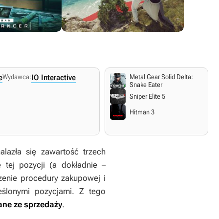
e
Wydawca:
IO Interactive
Metal Gear Solid Delta:
Xbox One
Xbox Series X/S
Snake Eater
3
26 stycznia 2023
26 stycznia 2023
Sniper Elite 5
.
Angielskie napisy i dialogi.
Angielskie napisy i dialogi.
Hitman 3
lazła się zawartość trzech
tej pozycji (a dokładnie –
zenie procedury zakupowej i
ślonymi pozycjami. Z tego
ane ze sprzedaży
.