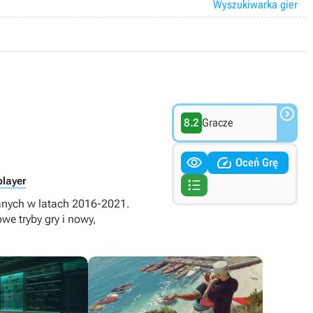
Wyszukiwarka gier

8.2
Gracze


Oceń Grę
player

danych w latach 2016-2021.
we tryby gry i nowy,