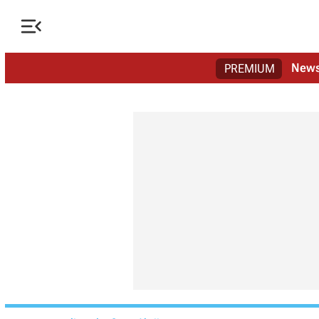

New
PREMIUM