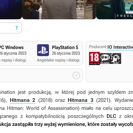
7
Producent:
IO Interactiv
PC Windows
PlayStation 5
PlayStation 4
26 stycznia 2023
26 stycznia 2023
26 stycznia 202
 napisy i dialogi.
Angielskie napisy i dialogi.
Angielskie napisy i dialogi

ination
jest produkcją, w której pod jednym szyldem zna
16),
Hitmana 2
(2018) oraz
Hitmana 3
(2021). Wydanie 
na
Hitman: World of Assassination
) miało na celu uproszc
ązanego z kompatybilnością poszczególnych
DLC
z okre
cja zastąpiła trzy wyżej wymienione, które zostały wycof