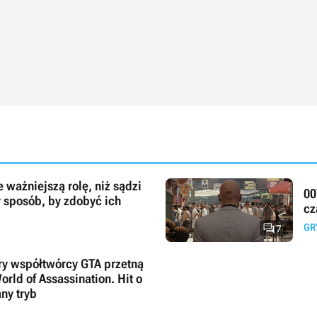
 ważniejszą rolę, niż sądzi
00
y sposób, by zdobyć ich
cz

GR
7
 gry współtwórcy GTA przetną
orld of Assassination. Hit o
ny tryb