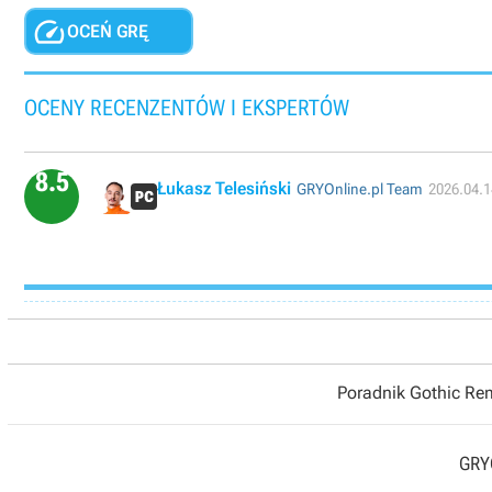

OCEŃ GRĘ
OCENY RECENZENTÓW I EKSPERTÓW
8.5
Łukasz Telesiński
GRYOnline.pl Team
2026.04.1
Poradnik Gothic R
GRYO