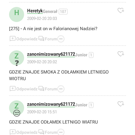

Heretyk
H
Generał
107
2009-02-20 20:03
[275] - A nie jest on w Falorianowej Nadziei?



Odpowiedz
Forum

zanonimizowany621172
Z
Junior
1
❓
2009-02-20 20:02
GDZIE ZNAJDE SMOKA Z ODŁAMKIEM LETNIEGO
WIOTRU



Odpowiedz
Forum

zanonimizowany621172
Z
Junior
1
😒
2009-02-20 15:51
GDZIE ZNAJDE ODŁAMEK LETNIGO WIATRU



Odpowiedz
Forum