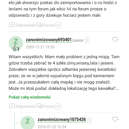
elo jak stworzyc postac do zaimportowania i o co hodzi z
levlami na tym forum jak wbic lvl na forum prosze o
odpowiedz i z gory dziekuje hociarz jestem niski



Odpowiedz
Forum

zanonimizowany693401
Z
Junior
1
👍
2009-12-21 19:56
Witam wszystkich. Mam mały problem z jedną misją. Tam
gdzie trzeba zebrać te 4 szkła zimy,wiosny,lata i jesieni.
Zebrałem wszystkie oprócz odłamka jesiennej światłości
pisze, że on w jakimś wypalonym kręgu pod kamieniem
jest. Ja przeszukałem całą mapkę i nie mogę znaleźć.
Może mi ktoś podać dokładną lokalizację tego kawałka? Z
góry dziękuję. :P
Pokaż całą wiadomość



Odpowiedz
Forum

zanonimizowany1075426
Z
1
2016-01-25 16:54