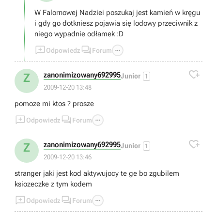
W Falornowej Nadziei poszukaj jest kamień w kręgu
i gdy go dotkniesz pojawia się lodowy przeciwnik z
niego wypadnie odłamek :D



Odpowiedz
Forum

zanonimizowany692995
Z
Junior
1
2009-12-20 13:48
pomoze mi ktos ? prosze



Odpowiedz
Forum

zanonimizowany692995
Z
Junior
1
2009-12-20 13:46
stranger jaki jest kod aktywujocy te ge bo zgubilem
ksiozeczke z tym kodem



Odpowiedz
Forum