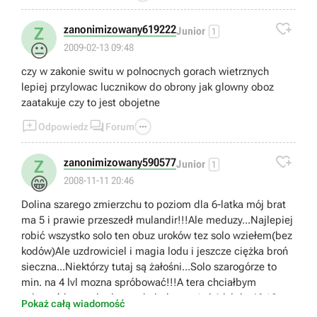

zanonimizowany619222
Z
Junior
1
😐
2009-02-13 09:48
czy w zakonie switu w polnocnych gorach wietrznych
lepiej przylowac lucznikow do obrony jak glowny oboz
zaatakuje czy to jest obojetne



Odpowiedz
Forum

zanonimizowany590577
Z
Junior
1
😁
2008-11-11 20:46
Dolina szarego zmierzchu to poziom dla 6-latka mój brat
ma 5 i prawie przeszedł mulandir!!!Ale meduzy...Najlepiej
robić wszystko solo ten obuz uroków tez solo wziełem(bez
kodów)Ale uzdrowiciel i magia lodu i jeszcze ciężka broń
sieczna...Niektórzy tutaj są żałośni...Solo szarogórze to
min. na 4 lvl mozna spróbować!!!A tera chciałbym
usłyszeć kto grał od zera do bohatera(od 1 lvl do 46+)?
Pokaż całą wiadomość
Pisać!!!