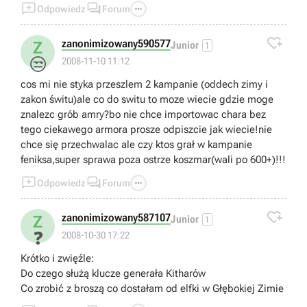



Odpowiedz
Forum

zanonimizowany590577
Z
Junior
1
😒
2008-11-10 11:12
cos mi nie styka przeszlem 2 kampanie (oddech zimy i
zakon świtu)ale co do switu to moze wiecie gdzie moge
znalezc grób amry?bo nie chce importowac chara bez
tego ciekawego armora prosze odpiszcie jak wiecie!nie
chce się przechwalac ale czy ktos grał w kampanie
feniksa,super sprawa poza ostrze koszmar(wali po 600+)!!!



Odpowiedz
Forum

zanonimizowany587107
Z
Junior
1
❓
2008-10-30 17:22
Krótko i zwięźle:
Do czego służą klucze generała Kitharów
Co zrobić z broszą co dostałam od elfki w Głębokiej Zimie