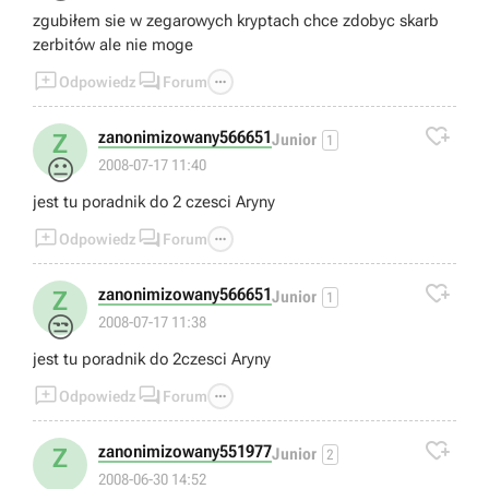
zgubiłem sie w zegarowych kryptach chce zdobyc skarb
zerbitów ale nie moge



Odpowiedz
Forum

zanonimizowany566651
Z
Junior
1
😐
2008-07-17 11:40
jest tu poradnik do 2 czesci Aryny



Odpowiedz
Forum

zanonimizowany566651
Z
Junior
1
😒
2008-07-17 11:38
jest tu poradnik do 2czesci Aryny



Odpowiedz
Forum

zanonimizowany551977
Z
Junior
2
2008-06-30 14:52