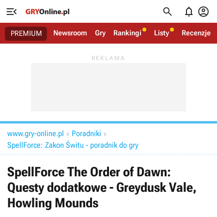




Newsroom
Gry
Rankingi
Listy
Recenzje
PREMIUM
www.gry-online.pl
Poradniki


SpellForce: Zakon Świtu - poradnik do gry
SpellForce The Order of Dawn:
Questy dodatkowe - Greydusk Vale,
Howling Mounds