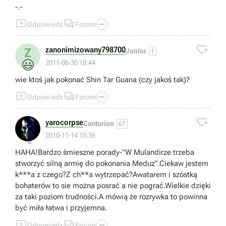
-.-



Odpowiedz
Forum

zanonimizowany798700
Z
Junior
1
😃
2011-06-30 18:44
wie ktoś jak pokonać Shin Tar Guana (czy jakoś tak)?



Odpowiedz
Forum

yarocorpse
Centurion
67
👎
2010-11-14 15:56
HAHA!Bardzo śmieszne porady-"W Mulandirze trzeba
stworzyć silną armię do pokonania Meduz".Ciekaw jestem
k***a z czego?Z ch**a wytrzepać?Awatarem i szóstką
bohaterów to sie można posrać a nie pograć.Wielkie dzięki
za taki poziom trudności.A mówią że rozrywka to powinna
być miła łatwa i przyjemna.



Odpowiedz
Forum