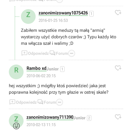

zanonimizowany1075426
Z
1
2016-01-25 16:53
Zabiłem wszystkie meduzy tą małą "armią"
wystarczy użyć dobrych czarów ;) Typu każdy kto
ma włącza szał i walimy ;D



Odpowiedz
Forum

Rambo xd
R
Junior
1
2010-06-02 20:15
hej wszystkim ;) mógłby ktoś powiedzieć jaka jest
poprawna kolejność przy tym głazie w ostrej skale?



Odpowiedz
Forum

zanonimizowany711390
Z
Junior
2
😜
2010-02-13 11:15