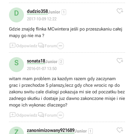

dudzio358
D
Junior
1
2017-10-09 12:22
Gdzie znajdę flinka MCwintera jeśli po przeszukaniu całej
mapy go nie ma ?



Odpowiedz
Forum

sonata18
S
Junior
2
2016-01-07 13:50
witam mam problem za kazdym razem gdy zaczynam
grac i przechodze 5 planszy,lecz gdy chce wrocic np do
zakonu switu cale dialogi pokazuja mi sie od poczatku bez
zadnego skutku i dostaje juz dawno zakonczone misje i nie
moge ich wykonac dlaczego?



Odpowiedz
Forum

zanonimizowany921689
Z
Junior
1