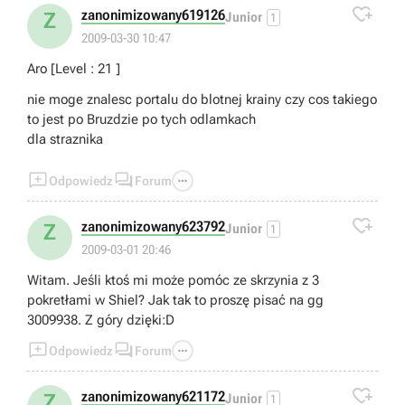

zanonimizowany619126
Z
Junior
1
2009-03-30 10:47
Aro [Level : 21 ]
nie moge znalesc portalu do blotnej krainy czy cos takiego
to jest po Bruzdzie po tych odlamkach
dla straznika



Odpowiedz
Forum

zanonimizowany623792
Z
Junior
1
2009-03-01 20:46
Witam. Jeśli ktoś mi może pomóc ze skrzynia z 3
pokretłami w Shiel? Jak tak to proszę pisać na gg
3009938. Z góry dzięki:D



Odpowiedz
Forum

zanonimizowany621172
Z
Junior
1