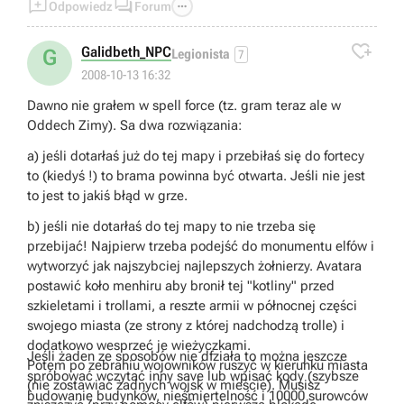



Odpowiedz
Forum

Galidbeth_NPC
G
Legionista
7
2008-10-13 16:32
Dawno nie grałem w spell force (tz. gram teraz ale w
Oddech Zimy). Sa dwa rozwiązania:
a) jeśli dotarłaś już do tej mapy i przebiłaś się do fortecy
to (kiedyś !) to brama powinna być otwarta. Jeśli nie jest
to jest to jakiś błąd w grze.
b) jeśli nie dotarłaś do tej mapy to nie trzeba się
przebijać! Najpierw trzeba podejść do monumentu elfów i
wytworzyć jak najszybciej najlepszych żołnierzy. Avatara
postawić koło menhiru aby bronił tej "kotliny" przed
szkieletami i trollami, a reszte armii w północnej części
swojego miasta (ze strony z której nadchodzą trolle) i
dodatkowo wesprzeć je wieżyczkami.
Jeśli żaden ze sposobów nie dfziała to można jeszcze
Potem po zebraniu wojowników ruszyć w kierunku miasta
spróbować wczytać inny save lub wpisać kody (szybsze
(nie zostawiać żadnych wojsk w mieście). Musisz
budowanie budynków, nieśmiertelność i 10000 surowców