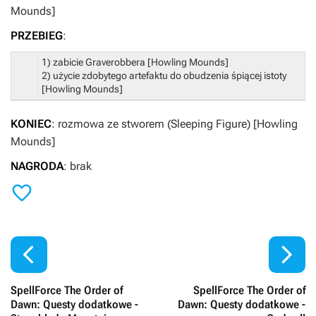
Mounds]
PRZEBIE
G
:
1) zabicie Graverobbera [Howling Mounds]
2) użycie zdobytego artefaktu do obudzenia śpiącej istoty
[Howling Mounds]
KONIEC
: rozmowa ze stworem (Sleeping Figure) [Howling
Mounds]
NAGRODA
: brak



SpellForce The Order of
SpellForce The Order of
Dawn: Questy dodatkowe -
Dawn: Questy dodatkowe -