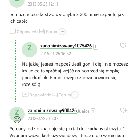
2013-05-25 12:11
pomuzcie banda stworuw chyba z 200 mnie napadlo jak
ich zabic



Odpowiedz
Forum

zanonimizowany1075426
Z
1
2016-01-25 16:52
Na jakiej jesteś mapce? Jeśli gonili cię i nie możesz
im uciec to spróbuj wyjść na poprzednią mapkę
poczekać ok. 5 min. i wejść znowu powinni się
rozejść ;)



Odpowiedz
Forum

zanonimizowany900426
Z
Junior
1
😐
2013-02-27 15:37
Pomocy, gdzie znajduje sie portal do "kurhany skowytu"?
Wybilam wszystkich ozywiencow, i teraz stoje w miejscu