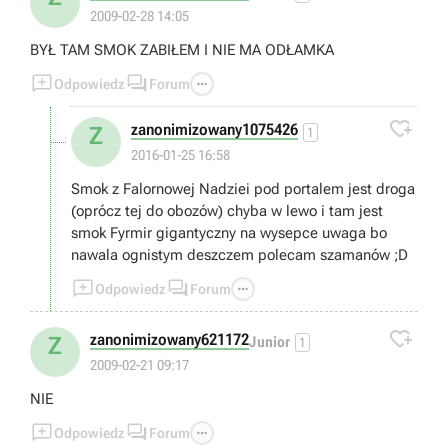
2009-02-28 14:05
BYŁ TAM SMOK ZABIŁEM I NIE MA ODŁAMKA



Odpowiedz
Forum

zanonimizowany1075426
Z
1
2016-01-25 16:58
Smok z Falornowej Nadziei pod portalem jest droga
(oprócz tej do obozów) chyba w lewo i tam jest
smok Fyrmir gigantyczny na wysepce uwaga bo
nawala ognistym deszczem polecam szamanów ;D



Odpowiedz
Forum

zanonimizowany621172
Z
Junior
1
2009-02-21 09:17
NIE



Odpowiedz
Forum