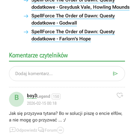
dodatkowe - Greydusk Vale, Howling Mounds
SpellForce The Order of Dawn: Questy
dodatkowe - Godwall
SpellForce The Order of Dawn: Questy
dodatkowe - Farlorn's Hope
Komentarze czytelników

Dodaj komentarz...

boy3
B
Legend
150
2026-02-15 00:18
Jak się przyzywa tytana? Bo w solucji piszę o encie elfów,
a nie mogę go przyzwać ... :/



Odpowiedz
Forum