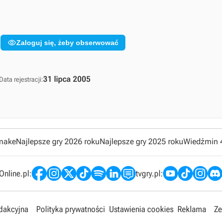
1

Zaloguj się, żeby obserwować
31 lipca 2005
Data rejestracji:
emake
Najlepsze gry 2026 roku
Najlepsze gry 2025 roku
Wiedźmin 
nline.pl:
tvgry.pl:
edakcyjna
Polityka prywatności
Ustawienia cookies
Reklama
Ze