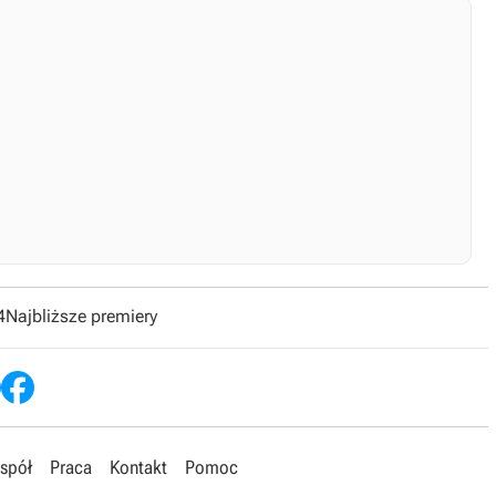
4
Najbliższe premiery
spół
Praca
Kontakt
Pomoc