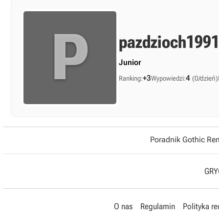
P
pazdzioch199
Junior
+3
4
Ranking:
Wypowiedzi:
(0/dzień)
Poradnik Gothic R
GRYO
O nas
Regulamin
Polityka r