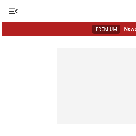

New
PREMIUM