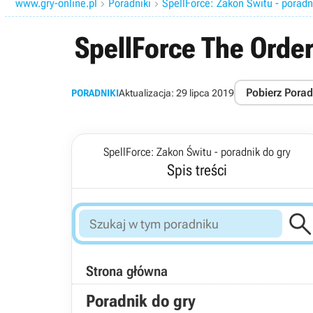
www.gry-online.pl
Poradniki
SpellForce: Zakon Świtu - poradn


SpellForce The Order
Pobierz Porad
PORADNIKI
Aktualizacja:
29 lipca 2019
SpellForce: Zakon Świtu - poradnik do gry
Spis treści
Strona główna
Poradnik do gry