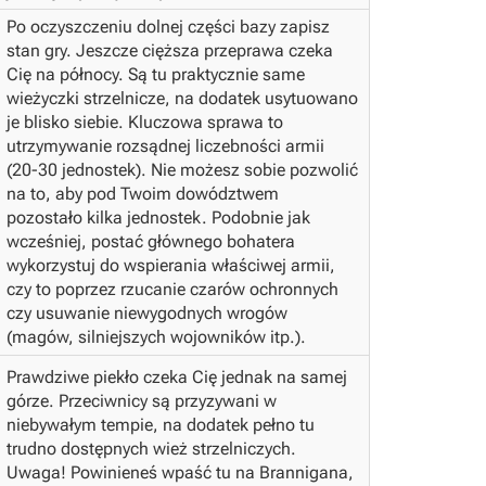
Po oczyszczeniu dolnej części bazy zapisz
stan gry.
Jeszcze cięższa przeprawa czeka
Cię na północy. Są tu praktycznie same
wieżyczki strzelnicze, na dodatek usytuowano
je blisko siebie. Kluczowa sprawa to
utrzymywanie rozsądnej liczebności armii
(20-30 jednostek). Nie możesz sobie pozwolić
na to, aby pod Twoim dowództwem
pozostało kilka jednostek. Podobnie jak
wcześniej, postać głównego bohatera
wykorzystuj do wspierania właściwej armii,
czy to poprzez rzucanie czarów ochronnych
czy usuwanie niewygodnych wrogów
(magów, silniejszych wojowników itp.).
Prawdziwe piekło czeka Cię jednak na samej
górze. Przeciwnicy są przyzywani w
niebywałym tempie, na dodatek pełno tu
trudno dostępnych wież strzelniczych.
Uwaga!
Powinieneś wpaść tu na Brannigana,