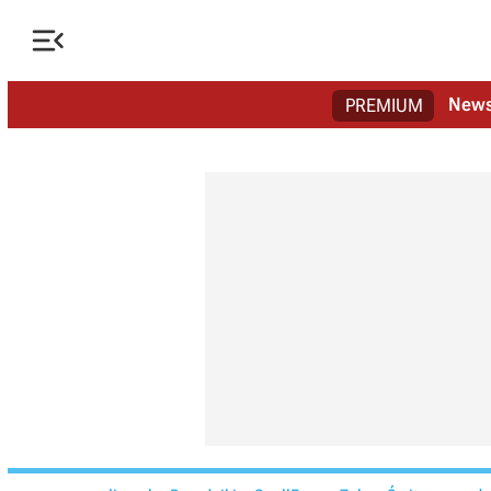

New
PREMIUM