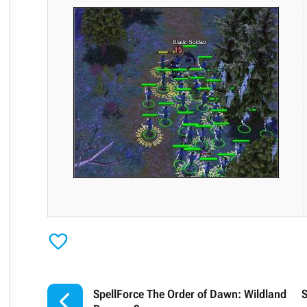


SpellForce The Order of Dawn: Wildland
S