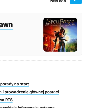
Pass cz.4
Dawn
porady na start
a i prowadzenie głównej postaci
twa RTS
 przejścia informacje wstępne