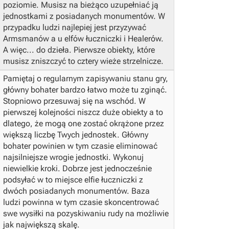
poziomie. Musisz na bieżąco uzupełniać ją
jednostkami z posiadanych monumentów. W
przypadku ludzi najlepiej jest przyzywać
Armsmanów a u elfów łuczniczki i Healerów.
A więc... do dzieła. Pierwsze obiekty, które
musisz zniszczyć to cztery wieże strzelnicze.
Pamiętaj o regularnym zapisywaniu stanu gry,
główny bohater bardzo łatwo może tu zginąć.
Stopniowo przesuwaj się na wschód. W
pierwszej kolejności niszcz duże obiekty a to
dlatego, że mogą one zostać okrążone przez
większą liczbę Twych jednostek. Główny
bohater powinien w tym czasie eliminować
najsilniejsze wrogie jednostki. Wykonuj
niewielkie kroki. Dobrze jest jednocześnie
podsyłać w to miejsce elfie łuczniczki z
dwóch posiadanych monumentów. Baza
ludzi powinna w tym czasie skoncentrować
swe wysiłki na pozyskiwaniu rudy na możliwie
jak największą skalę.