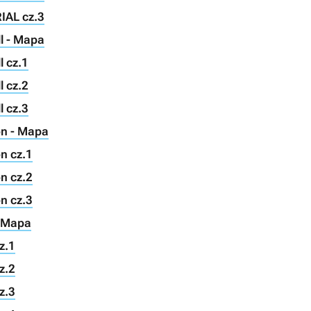
IAL cz.3
ll - Mapa
l cz.1
l cz.2
l cz.3
on - Mapa
n cz.1
n cz.2
n cz.3
- Mapa
z.1
z.2
z.3