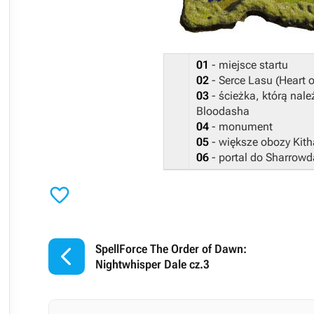
01
- miejsce startu
02
- Serce Lasu (Heart o
03
- ścieżka, którą nal
Bloodasha
04
- monument
05
- większe obozy Kit
06
- portal do Sharrowd


SpellForce The Order of Dawn:
Nightwhisper Dale cz.3