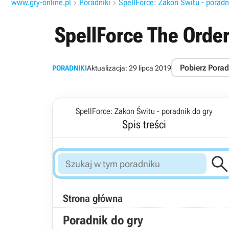
www.gry-online.pl
Poradniki
SpellForce: Zakon Świtu - poradn


SpellForce The Order
Pobierz Porad
PORADNIKI
Aktualizacja:
29 lipca 2019
SpellForce: Zakon Świtu - poradnik do gry
Spis treści
Strona główna
Poradnik do gry