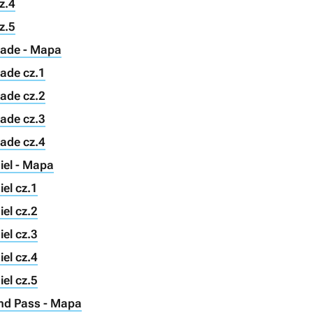
z.4
z.5
hade - Mapa
hade cz.1
hade cz.2
hade cz.3
hade cz.4
iel - Mapa
el cz.1
el cz.2
el cz.3
el cz.4
el cz.5
and Pass - Mapa