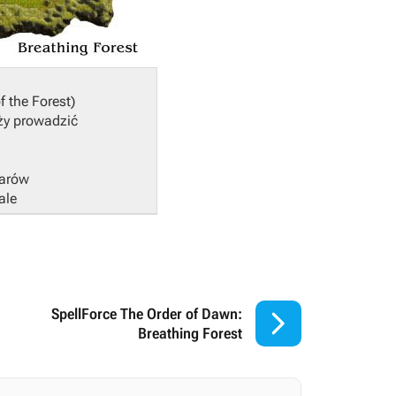
f the Forest)
eży prowadzić
harów
ale

SpellForce The Order of Dawn:
Breathing Forest