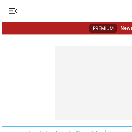

New
PREMIUM