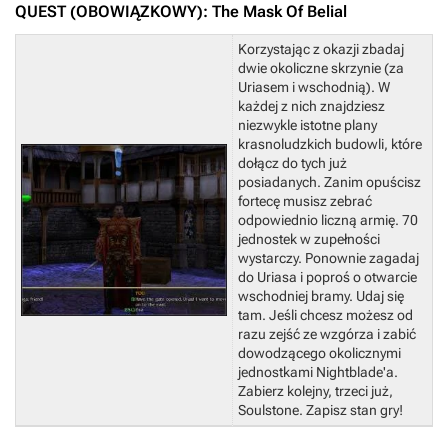
QUEST (OBOWIĄZKOWY): The Mask Of Belial
Korzystając z okazji zbadaj
dwie okoliczne skrzynie (za
Uriasem i wschodnią). W
każdej z nich znajdziesz
niezwykle istotne plany
krasnoludzkich budowli, które
dołącz do tych już
posiadanych.
Zanim opuścisz
fortecę musisz zebrać
odpowiednio liczną armię. 70
jednostek w zupełności
wystarczy.
Ponownie zagadaj
do Uriasa i poproś o otwarcie
wschodniej bramy.
Udaj się
tam. Jeśli chcesz możesz od
razu zejść ze wzgórza i zabić
dowodzącego okolicznymi
jednostkami Nightblade'a.
Zabierz kolejny, trzeci już,
Soulstone.
Zapisz stan gry!