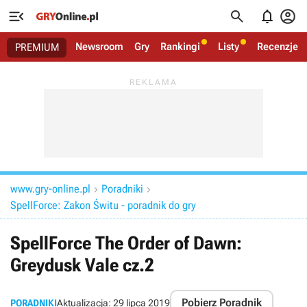




Newsroom
Gry
Rankingi
Listy
Recenzje
PREMIUM
www.gry-online.pl
Poradniki


SpellForce: Zakon Świtu - poradnik do gry
SpellForce The Order of Dawn:
Greydusk Vale cz.2
Pobierz Poradnik
PORADNIKI
Aktualizacja:
29 lipca 2019