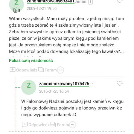

zanonimizowany693401
Z
Junior
1
👍
2009-12-21 19:56
Witam wszystkich. Mam mały problem z jedną misją. Tam
gdzie trzeba zebrać te 4 szkła zimy,wiosny,lata i jesieni.
Zebrałem wszystkie oprócz odłamka jesiennej światłości
pisze, że on w jakimś wypalonym kręgu pod kamieniem
jest. Ja przeszukałem całą mapkę i nie mogę znaleźć.
Może mi ktoś podać dokładną lokalizację tego kawałka? Z
góry dziękuję. :P
Pokaż całą wiadomość



Odpowiedz
Forum

zanonimizowany1075426
Z
1
2016-01-25 16:54
W Falornowej Nadziei poszukaj jest kamień w kręgu
i gdy go dotkniesz pojawia się lodowy przeciwnik z
niego wypadnie odłamek :D



Odpowiedz
Forum