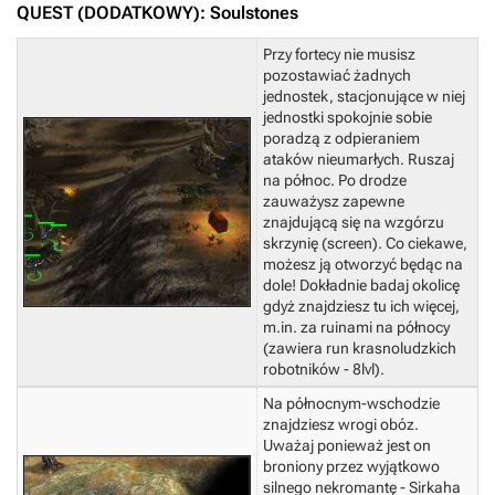
QUEST (DODATKOWY): Soulstones
Przy fortecy nie musisz
pozostawiać żadnych
jednostek, stacjonujące w niej
jednostki spokojnie sobie
poradzą z odpieraniem
ataków nieumarłych. Ruszaj
na północ. Po drodze
zauważysz zapewne
znajdującą się na wzgórzu
skrzynię (screen).
Co ciekawe,
możesz ją otworzyć będąc na
dole! Dokładnie badaj okolicę
gdyż znajdziesz tu ich więcej,
m.in. za ruinami na północy
(zawiera run krasnoludzkich
robotników - 8lvl).
Na północnym-wschodzie
znajdziesz wrogi obóz.
Uważaj ponieważ jest on
broniony przez wyjątkowo
silnego nekromantę - Sirkaha