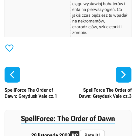
ciągu wystawiaj bohaterów i
enta na pierwszy ogień. Co
jakiś czas będziesz tu wpadał
na nekromantów,
czarodziejów, szkieletorki i
zombie.



SpellForce The Order of
SpellForce The Order of
Dawn: Greydusk Vale cz.1
Dawn: Greydusk Vale cz.3
SpellForce: The Order of Dawn
28 listopada 2003
Rate It!