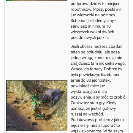
podprowadzić w to miejsce
robotników, którzy postawili
już wieżyczki na północy.
Schemat jest identyczny -
stawiasz minimum 10
wieżyczek wokół dwóch
południowych jaskiń.
Jeśli chcesz możesz zbadać
teren na południu, ale poza
jedną wrogą konstrukcją nie
znajdziesz tam nic ciekawego.
Wracaj do fortecy. Dobrze by
było powiększyć liczebność
armii do 80 jednostek,
powinineś mieć już
wystarczająco dużo
pożywienia, aby móc to zrobić.
Zapisz też stan gry.
Kiedy
uznasz, że jesteś gotowy
ruszaj na wschód.
Podstawowy problem z jakim
będzie się musiał uporać to
wąskie korytarze. W dalszym