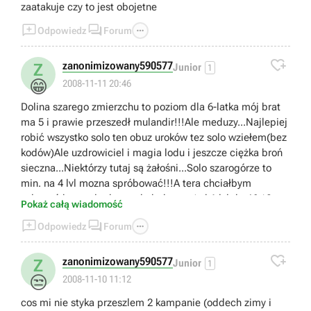
zaatakuje czy to jest obojetne



Odpowiedz
Forum

zanonimizowany590577
Z
Junior
1
😁
2008-11-11 20:46
Dolina szarego zmierzchu to poziom dla 6-latka mój brat
ma 5 i prawie przeszedł mulandir!!!Ale meduzy...Najlepiej
robić wszystko solo ten obuz uroków tez solo wziełem(bez
kodów)Ale uzdrowiciel i magia lodu i jeszcze ciężka broń
sieczna...Niektórzy tutaj są żałośni...Solo szarogórze to
min. na 4 lvl mozna spróbować!!!A tera chciałbym
usłyszeć kto grał od zera do bohatera(od 1 lvl do 46+)?
Pokaż całą wiadomość
Pisać!!!



Odpowiedz
Forum

zanonimizowany590577
Z
Junior
1
😒
2008-11-10 11:12
cos mi nie styka przeszlem 2 kampanie (oddech zimy i