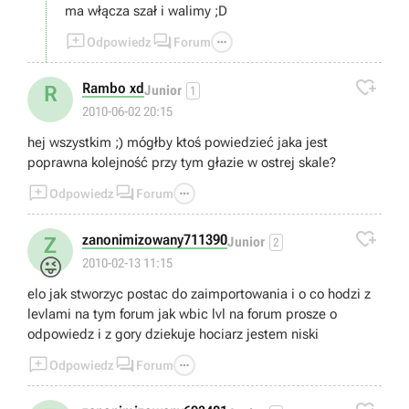
ma włącza szał i walimy ;D



Odpowiedz
Forum

Rambo xd
R
Junior
1
2010-06-02 20:15
hej wszystkim ;) mógłby ktoś powiedzieć jaka jest
poprawna kolejność przy tym głazie w ostrej skale?



Odpowiedz
Forum

zanonimizowany711390
Z
Junior
2
😜
2010-02-13 11:15
elo jak stworzyc postac do zaimportowania i o co hodzi z
levlami na tym forum jak wbic lvl na forum prosze o
odpowiedz i z gory dziekuje hociarz jestem niski



Odpowiedz
Forum