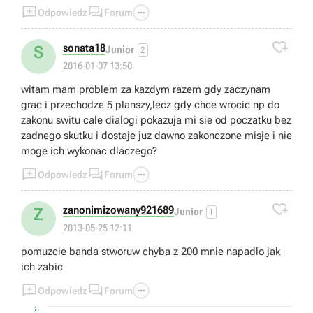



Odpowiedz
Forum

sonata18
S
Junior
2
2016-01-07 13:50
witam mam problem za kazdym razem gdy zaczynam
grac i przechodze 5 planszy,lecz gdy chce wrocic np do
zakonu switu cale dialogi pokazuja mi sie od poczatku bez
zadnego skutku i dostaje juz dawno zakonczone misje i nie
moge ich wykonac dlaczego?



Odpowiedz
Forum

zanonimizowany921689
Z
Junior
1
2013-05-25 12:11
pomuzcie banda stworuw chyba z 200 mnie napadlo jak
ich zabic



Odpowiedz
Forum