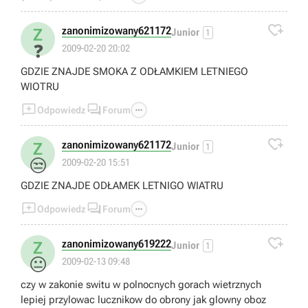

zanonimizowany621172
Z
Junior
1
❓
2009-02-20 20:02
GDZIE ZNAJDE SMOKA Z ODŁAMKIEM LETNIEGO
WIOTRU



Odpowiedz
Forum

zanonimizowany621172
Z
Junior
1
😒
2009-02-20 15:51
GDZIE ZNAJDE ODŁAMEK LETNIGO WIATRU



Odpowiedz
Forum

zanonimizowany619222
Z
Junior
1
😐
2009-02-13 09:48
czy w zakonie switu w polnocnych gorach wietrznych
lepiej przylowac lucznikow do obrony jak glowny oboz