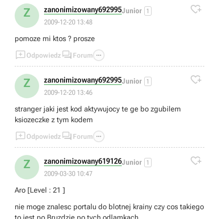

zanonimizowany692995
Z
Junior
1
2009-12-20 13:48
pomoze mi ktos ? prosze



Odpowiedz
Forum

zanonimizowany692995
Z
Junior
1
2009-12-20 13:46
stranger jaki jest kod aktywujocy te ge bo zgubilem
ksiozeczke z tym kodem



Odpowiedz
Forum

zanonimizowany619126
Z
Junior
1
2009-03-30 10:47
Aro [Level : 21 ]
nie moge znalesc portalu do blotnej krainy czy cos takiego
to jest po Bruzdzie po tych odlamkach