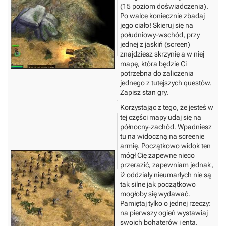
(15 poziom doświadczenia).
Po walce koniecznie zbadaj
jego ciało! Skieruj się na
południowy-wschód, przy
jednej z jaskiń (screen)
znajdziesz skrzynię a w niej
mapę, która będzie Ci
potrzebna do zaliczenia
jednego z tutejszych questów.
Zapisz stan gry.
Korzystając z tego, że jesteś w
tej części mapy udaj się na
północny-zachód. Wpadniesz
tu na widoczną na screenie
armię. Początkowo widok ten
mógł Cię zapewne nieco
przerazić, zapewniam jednak,
iż oddziały nieumarłych nie są
tak silne jak początkowo
mogłoby się wydawać.
Pamiętaj tylko o jednej rzeczy:
na pierwszy ogień wystawiaj
swoich bohaterów i enta.