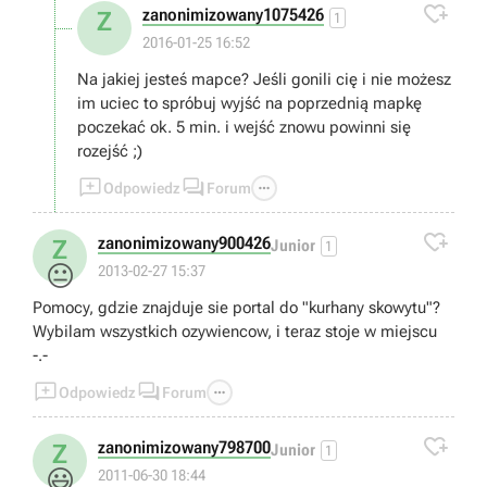

zanonimizowany1075426
Z
1
2016-01-25 16:52
Na jakiej jesteś mapce? Jeśli gonili cię i nie możesz
im uciec to spróbuj wyjść na poprzednią mapkę
poczekać ok. 5 min. i wejść znowu powinni się
rozejść ;)



Odpowiedz
Forum

zanonimizowany900426
Z
Junior
1
😐
2013-02-27 15:37
Pomocy, gdzie znajduje sie portal do "kurhany skowytu"?
Wybilam wszystkich ozywiencow, i teraz stoje w miejscu
-.-



Odpowiedz
Forum

zanonimizowany798700
Z
Junior
1
😃
2011-06-30 18:44