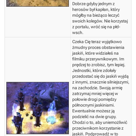
Dobrze gdyby jednym z
herosów był kapłan, który
mógłby na bieżąco leczyć
swoich kolegów. Nie korzystaj
z portalu, wróć się na płd-
wsch.
Czeka Cię teraz wyjątkowo
żmudny proces obstawienia
jaskiń, które widziałeś na
filmiku przerywnikowym. Im
prędzej to zrobisz, tym lepiej.
Jednostki, które zdołały
przedostać się do jaskiń wyjdą
z innymi, znacznie silniejszymi,
na zachodzie. Swoją armię
zatrzymaj mniej więcej w
połowie drogi pomiędzy
północnymi jaskiniami.
Ewentualnie możesz ją
podzielić na dwie grupy.
Chodzi o to, aby uniemożliwić
przeciwnikom korzystanie z
jaskiń. Podprowadź w to