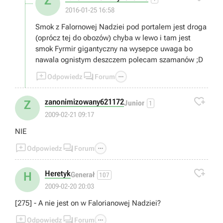
Z
2016-01-25 16:58
Smok z Falornowej Nadziei pod portalem jest droga
(oprócz tej do obozów) chyba w lewo i tam jest
smok Fyrmir gigantyczny na wysepce uwaga bo
nawala ognistym deszczem polecam szamanów ;D



Odpowiedz
Forum

zanonimizowany621172
Z
Junior
1
2009-02-21 09:17
NIE



Odpowiedz
Forum

Heretyk
H
Generał
107
2009-02-20 20:03
[275] - A nie jest on w Falorianowej Nadziei?



Odpowiedz
Forum