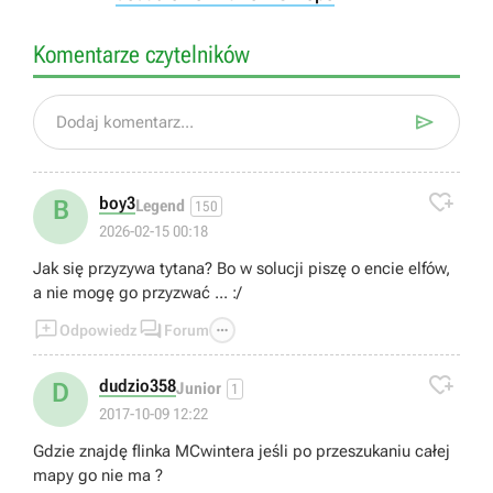
Komentarze czytelników

Dodaj komentarz...

boy3
B
Legend
150
2026-02-15 00:18
Jak się przyzywa tytana? Bo w solucji piszę o encie elfów,
a nie mogę go przyzwać ... :/



Odpowiedz
Forum

dudzio358
D
Junior
1
2017-10-09 12:22
Gdzie znajdę flinka MCwintera jeśli po przeszukaniu całej
mapy go nie ma ?