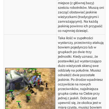
miejsce (z głównej bazy)
sześciu robotników. Muszą oni
zacząć obstawiać jaskinie
wieżyczkami (tradycyjnymi i
zamrażającymi). Na każdą
jaskinię powinno ich przypaść
co najmniej dziesięć.
Taka ilość w zupełności
wystarczy, przeciwnicy atakują
bowiem pojedynczo lub w
grupkach po dwie-trzy
jednostki. Kiedy uznasz, że
postawiłeś już wystarczająco
dużo wieżyczek skieruj swe
oddziały na południe. Musisz
odnaleźć dwie pozostałe
jaskinie. Po drodze wpadniesz
oczywiście na nowych
przeciwników, najsilniejsza
grupka czeka na Ciebie przy
jednej z jaskiń. Dobrze jest
upewnić się, że okolica jest w
miarę czysta, musisz bowiem