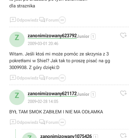
dla straznika



Odpowiedz
Forum

zanonimizowany623792
Z
Junior
1
2009-03-01 20:46
Witam. Jeśli ktoś mi może pomóc ze skrzynia z 3
pokretłami w Shiel? Jak tak to proszę pisać na gg
3009938. Z góry dzięki:D



Odpowiedz
Forum

zanonimizowany621172
Z
Junior
1
2009-02-28 14:05
BYŁ TAM SMOK ZABIŁEM I NIE MA ODŁAMKA



Odpowiedz
Forum

zanonimizowany1075426
1