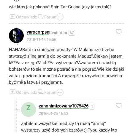
wie ktoś jak pokonać Shin Tar Guana (czy jakoś tak)?



Odpowiedz
Forum

yarocorpse
Centurion
67
👎
2010-11-14 15:56
HAHA!Bardzo śmieszne porady-"W Mulandirze trzeba
stworzyć silną armię do pokonania Meduz".Ciekaw jestem
k***a z czego?Z ch**a wytrzepać?Awatarem i szóstką
bohaterów to sie można posrać a nie pograć.Wielkie dzięki
za taki poziom trudności.A mówią że rozrywka to powinna
być miła łatwa i przyjemna.



Odpowiedz
Forum

zanonimizowany1075426
Z
1
2016-01-25 16:53
Zabiłem wszystkie meduzy tą małą "armią"
wystarczy użyć dobrych czarów ;) Typu każdy kto