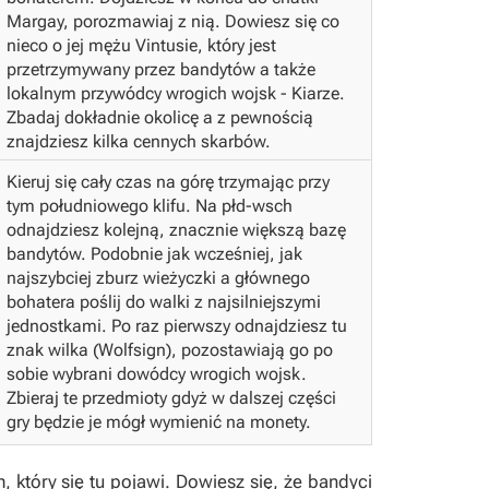
Margay, porozmawiaj z nią. Dowiesz się co
nieco o jej mężu Vintusie, który jest
przetrzymywany przez bandytów a także
lokalnym przywódcy wrogich wojsk - Kiarze.
Zbadaj dokładnie okolicę a z pewnością
znajdziesz kilka cennych skarbów.
Kieruj się cały czas na górę trzymając przy
tym południowego klifu. Na płd-wsch
odnajdziesz kolejną, znacznie większą bazę
bandytów. Podobnie jak wcześniej, jak
najszybciej zburz wieżyczki a głównego
bohatera poślij do walki z najsilniejszymi
jednostkami.
Po raz pierwszy odnajdziesz tu
znak wilka (Wolfsign), pozostawiają go po
sobie wybrani dowódcy wrogich wojsk.
Zbieraj te przedmioty gdyż w dalszej części
gry będzie je mógł wymienić na monety.
który się tu pojawi. Dowiesz się, że bandyci