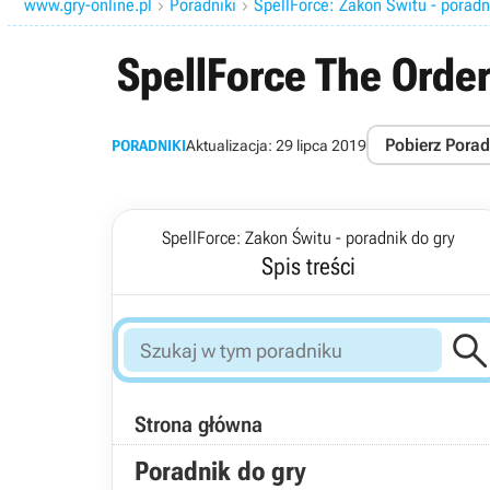
www.gry-online.pl
Poradniki
SpellForce: Zakon Świtu - poradn


SpellForce The Order
Pobierz Porad
PORADNIKI
Aktualizacja:
29 lipca 2019
SpellForce: Zakon Świtu - poradnik do gry
Spis treści
Strona główna
Poradnik do gry