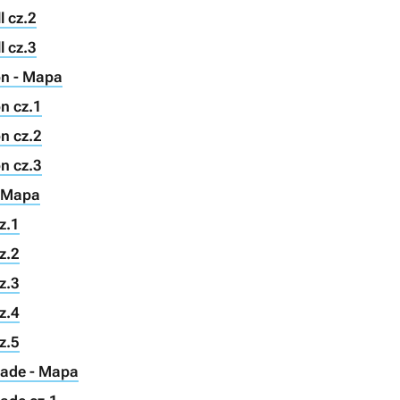
l cz.2
l cz.3
on - Mapa
n cz.1
n cz.2
n cz.3
- Mapa
z.1
z.2
z.3
z.4
z.5
hade - Mapa