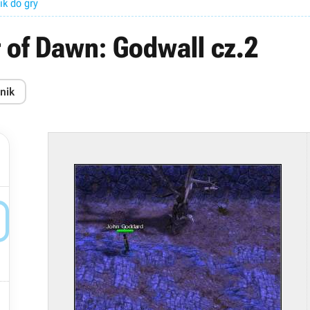
ik do gry
 of Dawn: Godwall cz.2
nik

