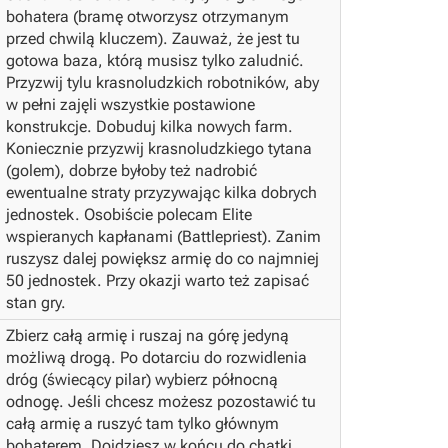
bohatera (bramę otworzysz otrzymanym
przed chwilą kluczem). Zauważ, że jest tu
gotowa baza, którą musisz tylko zaludnić.
Przyzwij tylu krasnoludzkich robotników, aby
w pełni zajęli wszystkie postawione
konstrukcje. Dobuduj kilka nowych farm.
Koniecznie przyzwij krasnoludzkiego tytana
(golem), dobrze byłoby też nadrobić
ewentualne straty przyzywając kilka dobrych
jednostek. Osobiście polecam Elite
wspieranych kapłanami (Battlepriest). Zanim
ruszysz dalej powiększ armię do co najmniej
50 jednostek.
Przy okazji warto też zapisać
stan gry.
Zbierz całą armię i ruszaj na górę jedyną
możliwą drogą. Po dotarciu do rozwidlenia
dróg (świecący pilar) wybierz północną
odnogę. Jeśli chcesz możesz pozostawić tu
całą armię a ruszyć tam tylko głównym
bohaterem.
Dojdziesz w końcu do chatki