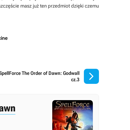
szczęście masz już ten przedmiot dzięki czemu
ine

SpellForce The Order of Dawn: Godwall
cz.3
Dawn