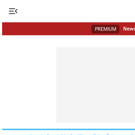

New
PREMIUM