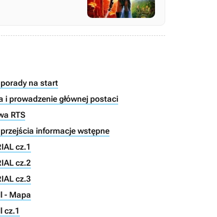
porady na start
a i prowadzenie głównej postaci
twa RTS
 przejścia informacje wstępne
IAL cz.1
IAL cz.2
IAL cz.3
ll - Mapa
l cz.1