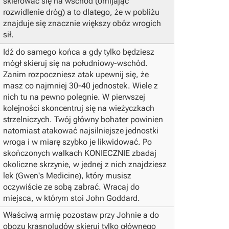
skierować się na wschód (omijając
rozwidlenie dróg) a to dlatego, że w pobliżu
znajduje się znacznie większy obóz wrogich
sił.
Idź do samego końca a gdy tylko będziesz
mógł skieruj się na południowy-wschód.
Zanim rozpoczniesz atak upewnij się, że
masz co najmniej 30-40 jednostek. Wiele z
nich tu na pewno polegnie. W pierwszej
kolejności skoncentruj się na wieżyczkach
strzelniczych. Twój główny bohater powinien
natomiast atakować najsilniejsze jednostki
wroga i w miarę szybko je likwidować.
Po
skończonych walkach KONIECZNIE zbadaj
okoliczne skrzynie, w jednej z nich znajdziesz
lek (Gwen's Medicine), który musisz
oczywiście ze sobą zabrać.
Wracaj do
miejsca, w którym stoi John Goddard.
Właściwą armię pozostaw przy Johnie a do
obozu krasnoludów skieruj tylko głównego