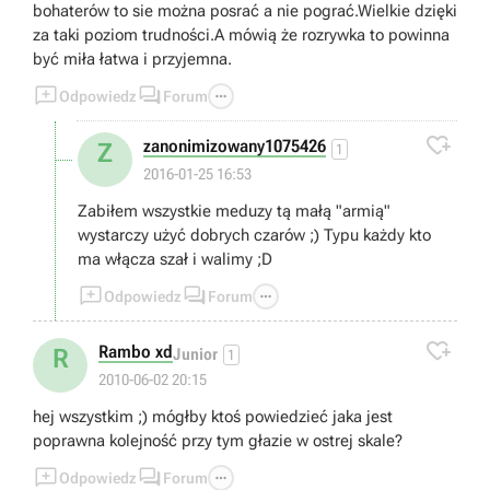
bohaterów to sie można posrać a nie pograć.Wielkie dzięki
za taki poziom trudności.A mówią że rozrywka to powinna
być miła łatwa i przyjemna.



Odpowiedz
Forum

zanonimizowany1075426
Z
1
2016-01-25 16:53
Zabiłem wszystkie meduzy tą małą "armią"
wystarczy użyć dobrych czarów ;) Typu każdy kto
ma włącza szał i walimy ;D



Odpowiedz
Forum

Rambo xd
R
Junior
1
2010-06-02 20:15
hej wszystkim ;) mógłby ktoś powiedzieć jaka jest
poprawna kolejność przy tym głazie w ostrej skale?



Odpowiedz
Forum