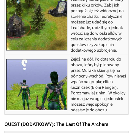
przez kilku orków. Zabij ich,
pozbądź się też widocznej na
screenie chatki.
Teoretycznie
możesz już udać się do
Leafshade, radziłbym jednak
wrócić się do wioski elfów w
celu zaliczenia dodatkowych
questów czy zakupienia
dodatkowego uzbrojenia.
Zejdź na dół. Po dotarciu do
obozu, który był pilnowany
przez Muraka skieruj się na
północny-wschód. Powinieneś
wpaść na grupkę elfich
łuczniczek (Eloni Ranger).
Porozmawiaj z nimi. W okolicy
nie ma już wrogich jednostek,
możesz więc spokojnie
odesłać je do obozu.
QUEST (DODATKOWY): The Last Of The Archers