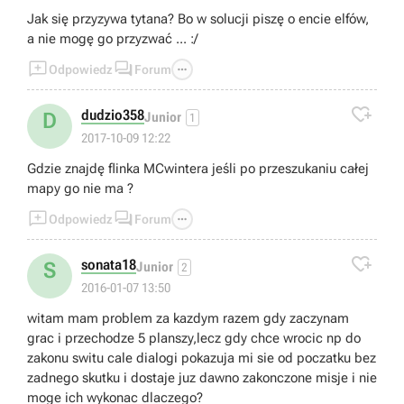
Jak się przyzywa tytana? Bo w solucji piszę o encie elfów,
a nie mogę go przyzwać ... :/



Odpowiedz
Forum

dudzio358
D
Junior
1
2017-10-09 12:22
Gdzie znajdę flinka MCwintera jeśli po przeszukaniu całej
mapy go nie ma ?



Odpowiedz
Forum

sonata18
S
Junior
2
2016-01-07 13:50
witam mam problem za kazdym razem gdy zaczynam
grac i przechodze 5 planszy,lecz gdy chce wrocic np do
zakonu switu cale dialogi pokazuja mi sie od poczatku bez
zadnego skutku i dostaje juz dawno zakonczone misje i nie
moge ich wykonac dlaczego?