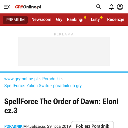




Newsroom
Gry
Rankingi
Listy
Recenzje
PREMIUM
www.gry-online.pl
Poradniki


SpellForce: Zakon Świtu - poradnik do gry
SpellForce The Order of Dawn: Eloni
cz.3
Pobierz Poradnik
PORADNIKI
Aktualizacja:
29 lipca 2019