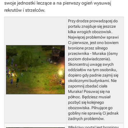
swoje jednostki leczące a na pierwszy ogień wysuwaj
rekrutów i strzelców.
Przy drodze prowadzącej do
portalu znajduje się jeszcze
kilka wrogich obozowisk.
Najwięcej problemów sprawi
Ci pierwsze, jest ono bowiem
bronione przez silnego
przeciwnika - Muraka (ósmy
poziom doświadczenia).
Skoncentruj uwagę swych
oddziałów na tym osobniku,
dopiero gdy padnie zajmij się
okolicznymi budynkami.
Nie
zapomnij zbadać ciała
Muraka!
Posuwaj się na
północ. Będziesz musiał
pozbyć się kolejnego
obozowiska. Pilnujące go
gobliny nie sprawią Ci jednak
żadnych problemów.
Właściwy portal jest broniony