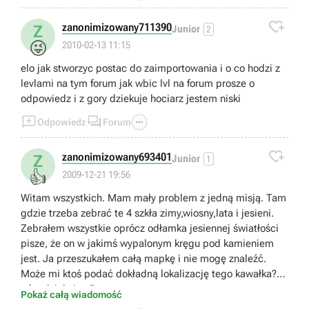

zanonimizowany711390
Z
Junior
2
😜
2010-02-13 11:15
elo jak stworzyc postac do zaimportowania i o co hodzi z
levlami na tym forum jak wbic lvl na forum prosze o
odpowiedz i z gory dziekuje hociarz jestem niski



Odpowiedz
Forum

zanonimizowany693401
Z
Junior
1
👍
2009-12-21 19:56
Witam wszystkich. Mam mały problem z jedną misją. Tam
gdzie trzeba zebrać te 4 szkła zimy,wiosny,lata i jesieni.
Zebrałem wszystkie oprócz odłamka jesiennej światłości
pisze, że on w jakimś wypalonym kręgu pod kamieniem
jest. Ja przeszukałem całą mapkę i nie mogę znaleźć.
Może mi ktoś podać dokładną lokalizację tego kawałka? Z
góry dziękuję. :P
Pokaż całą wiadomość