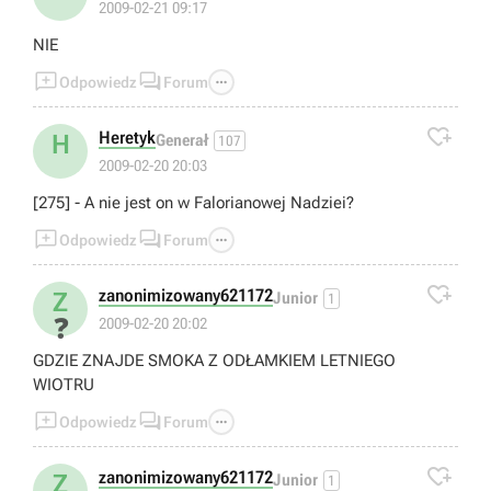
2009-02-21 09:17
NIE



Odpowiedz
Forum

Heretyk
H
Generał
107
2009-02-20 20:03
[275] - A nie jest on w Falorianowej Nadziei?



Odpowiedz
Forum

zanonimizowany621172
Z
Junior
1
❓
2009-02-20 20:02
GDZIE ZNAJDE SMOKA Z ODŁAMKIEM LETNIEGO
WIOTRU



Odpowiedz
Forum

zanonimizowany621172
Z
Junior
1