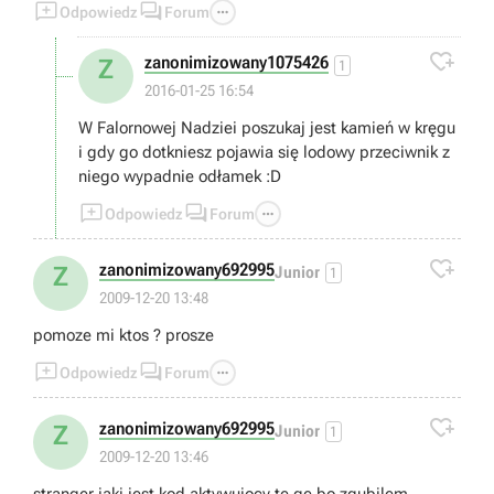



Odpowiedz
Forum

zanonimizowany1075426
Z
1
2016-01-25 16:54
W Falornowej Nadziei poszukaj jest kamień w kręgu
i gdy go dotkniesz pojawia się lodowy przeciwnik z
niego wypadnie odłamek :D



Odpowiedz
Forum

zanonimizowany692995
Z
Junior
1
2009-12-20 13:48
pomoze mi ktos ? prosze



Odpowiedz
Forum

zanonimizowany692995
Z
Junior
1
2009-12-20 13:46