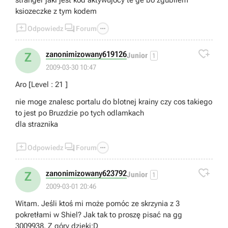
stranger jaki jest kod aktywujocy te ge bo zgubilem
ksiozeczke z tym kodem



Odpowiedz
Forum

zanonimizowany619126
Z
Junior
1
2009-03-30 10:47
Aro [Level : 21 ]
nie moge znalesc portalu do blotnej krainy czy cos takiego
to jest po Bruzdzie po tych odlamkach
dla straznika



Odpowiedz
Forum

zanonimizowany623792
Z
Junior
1
2009-03-01 20:46
Witam. Jeśli ktoś mi może pomóc ze skrzynia z 3
pokretłami w Shiel? Jak tak to proszę pisać na gg
3009938. Z góry dzięki:D