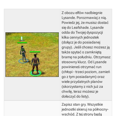
Z obozu elfów nadbiegnie
Lysande. Porozmawiaj z nią.
Powiedz jej, że musisz dostać
się do Leafshade. Lysande
odda do Twojej dyspozycji
kilka cennych jednostek
(dołącz je do posiadanej
grupy).
Jeśli chcesz możesz ją
także spytać o zamkniętą
bramę na południu.
Otrzymasz
stosowny klucz. Od Lysande
powinieneś otrzymać run
(chłopi - trzeci poziom, zamień
go z tym posiadanym) oraz
wiele przydatnych planów
(skorzystamy z nich już za
chwilę, teraz możesz je
dołaczyć do listy).
Zapisz stan gry.
Wszystkie
jednostki skieruj na północny-
wschód. Z tej strony będą