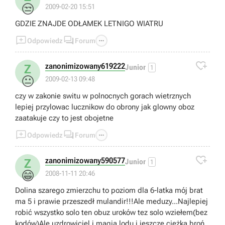
😒
2009-02-20 15:51
GDZIE ZNAJDE ODŁAMEK LETNIGO WIATRU



Odpowiedz
Forum

zanonimizowany619222
Z
Junior
1
😐
2009-02-13 09:48
czy w zakonie switu w polnocnych gorach wietrznych
lepiej przylowac lucznikow do obrony jak glowny oboz
zaatakuje czy to jest obojetne



Odpowiedz
Forum

zanonimizowany590577
Z
Junior
1
😁
2008-11-11 20:46
Dolina szarego zmierzchu to poziom dla 6-latka mój brat
ma 5 i prawie przeszedł mulandir!!!Ale meduzy...Najlepiej
robić wszystko solo ten obuz uroków tez solo wziełem(bez
kodów)Ale uzdrowiciel i magia lodu i jeszcze ciężka broń