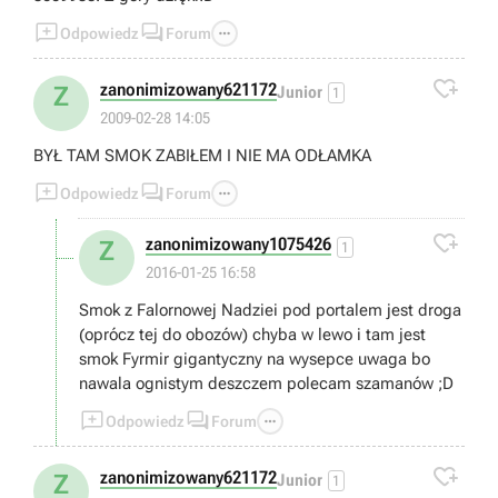



Odpowiedz
Forum

zanonimizowany621172
Z
Junior
1
2009-02-28 14:05
BYŁ TAM SMOK ZABIŁEM I NIE MA ODŁAMKA



Odpowiedz
Forum

zanonimizowany1075426
Z
1
2016-01-25 16:58
Smok z Falornowej Nadziei pod portalem jest droga
(oprócz tej do obozów) chyba w lewo i tam jest
smok Fyrmir gigantyczny na wysepce uwaga bo
nawala ognistym deszczem polecam szamanów ;D



Odpowiedz
Forum

zanonimizowany621172
Z
Junior
1