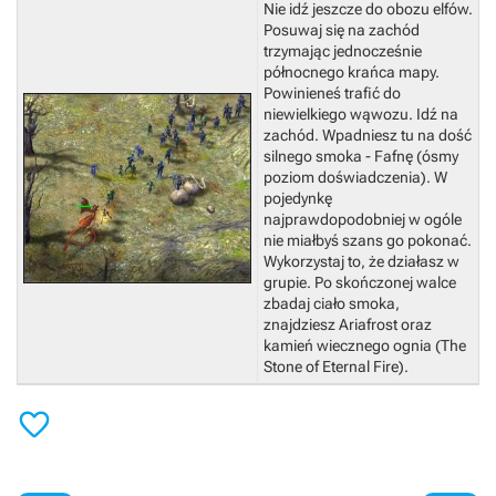
Nie idź jeszcze do obozu elfów.
Posuwaj się na zachód
trzymając jednocześnie
północnego krańca mapy.
Powinieneś trafić do
niewielkiego wąwozu. Idź na
zachód. Wpadniesz tu na dość
silnego smoka - Fafnę (ósmy
poziom doświadczenia). W
pojedynkę
najprawdopodobniej w ogóle
nie miałbyś szans go pokonać.
Wykorzystaj to, że działasz w
grupie.
Po skończonej walce
zbadaj ciało smoka,
znajdziesz Ariafrost oraz
kamień wiecznego ognia (The
Stone of Eternal Fire).
