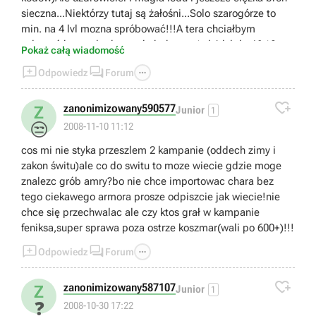
sieczna...Niektórzy tutaj są żałośni...Solo szarogórze to
min. na 4 lvl mozna spróbować!!!A tera chciałbym
usłyszeć kto grał od zera do bohatera(od 1 lvl do 46+)?
Pokaż całą wiadomość
Pisać!!!



Odpowiedz
Forum

zanonimizowany590577
Z
Junior
1
😒
2008-11-10 11:12
cos mi nie styka przeszlem 2 kampanie (oddech zimy i
zakon świtu)ale co do switu to moze wiecie gdzie moge
znalezc grób amry?bo nie chce importowac chara bez
tego ciekawego armora prosze odpiszcie jak wiecie!nie
chce się przechwalac ale czy ktos grał w kampanie
feniksa,super sprawa poza ostrze koszmar(wali po 600+)!!!



Odpowiedz
Forum

zanonimizowany587107
Z
Junior
1
❓
2008-10-30 17:22