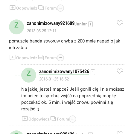



Odpowiedz
Forum

zanonimizowany921689
Z
Junior
1
2013-05-25 12:11
pomuzcie banda stworuw chyba z 200 mnie napadlo jak
ich zabic



Odpowiedz
Forum

zanonimizowany1075426
Z
1
2016-01-25 16:52
Na jakiej jesteś mapce? Jeśli gonili cię i nie możesz
im uciec to spróbuj wyjść na poprzednią mapkę
poczekać ok. 5 min. i wejść znowu powinni się
rozejść ;)



Odpowiedz
Forum