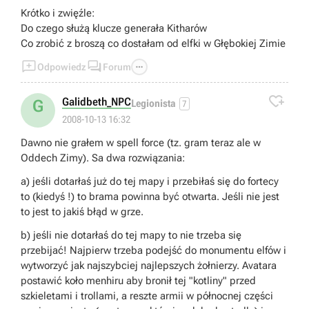
Krótko i zwięźle:
Do czego służą klucze generała Kitharów
Co zrobić z broszą co dostałam od elfki w Głębokiej Zimie



Odpowiedz
Forum

Galidbeth_NPC
G
Legionista
7
2008-10-13 16:32
Dawno nie grałem w spell force (tz. gram teraz ale w
Oddech Zimy). Sa dwa rozwiązania:
a) jeśli dotarłaś już do tej mapy i przebiłaś się do fortecy
to (kiedyś !) to brama powinna być otwarta. Jeśli nie jest
to jest to jakiś błąd w grze.
b) jeśli nie dotarłaś do tej mapy to nie trzeba się
przebijać! Najpierw trzeba podejść do monumentu elfów i
wytworzyć jak najszybciej najlepszych żołnierzy. Avatara
postawić koło menhiru aby bronił tej "kotliny" przed
szkieletami i trollami, a reszte armii w północnej części