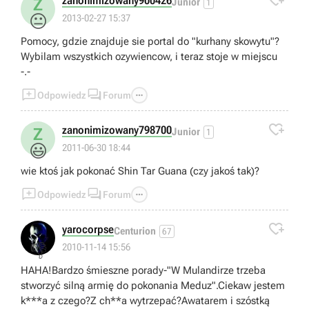

zanonimizowany900426
Z
Junior
1
😐
2013-02-27 15:37
Pomocy, gdzie znajduje sie portal do "kurhany skowytu"?
Wybilam wszystkich ozywiencow, i teraz stoje w miejscu
-.-



Odpowiedz
Forum

zanonimizowany798700
Z
Junior
1
😃
2011-06-30 18:44
wie ktoś jak pokonać Shin Tar Guana (czy jakoś tak)?



Odpowiedz
Forum

yarocorpse
Centurion
67
👎
2010-11-14 15:56
HAHA!Bardzo śmieszne porady-"W Mulandirze trzeba
stworzyć silną armię do pokonania Meduz".Ciekaw jestem
k***a z czego?Z ch**a wytrzepać?Awatarem i szóstką