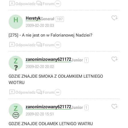



Odpowiedz
Forum

Heretyk
H
Generał
107
2009-02-20 20:03
[275] - A nie jest on w Falorianowej Nadziei?



Odpowiedz
Forum

zanonimizowany621172
Z
Junior
1
❓
2009-02-20 20:02
GDZIE ZNAJDE SMOKA Z ODŁAMKIEM LETNIEGO
WIOTRU



Odpowiedz
Forum

zanonimizowany621172
Z
Junior
1
😒
2009-02-20 15:51
GDZIE ZNAJDE ODŁAMEK LETNIGO WIATRU