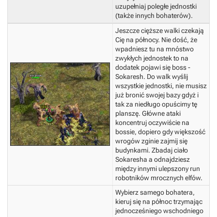
uzupełniaj poległe jednostki
(także innych bohaterów).
Jeszcze cięższe walki czekają
Cię na północy. Nie dość, że
wpadniesz tu na mnóstwo
zwykłych jednostek to na
dodatek pojawi się boss -
Sokaresh. Do walk wyślij
wszystkie jednostki, nie musisz
już bronić swojej bazy gdyż i
tak za niedługo opuścimy tę
planszę. Główne ataki
koncentruj oczywiście na
bossie, dopiero gdy większość
wrogów zginie zajmij się
budynkami.
Zbadaj ciało
Sokaresha a odnajdziesz
między innymi ulepszony run
robotników mrocznych elfów.
Wybierz samego bohatera,
kieruj się na północ trzymając
jednocześniego wschodniego