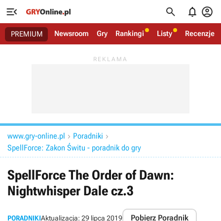




Newsroom
Gry
Rankingi
Listy
Recenzje
PREMIUM
www.gry-online.pl
Poradniki


SpellForce: Zakon Świtu - poradnik do gry
SpellForce The Order of Dawn:
Nightwhisper Dale cz.3
Pobierz Poradnik
PORADNIKI
Aktualizacja:
29 lipca 2019