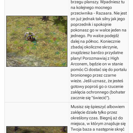
brzegu planszy. Wpadniesz tu
na kolejnego mocnego
przeciwnika - Razaara. Nie jest
on już jednak tak silny jak jego
poprzednik i spokojnie
pokonasz go w walce jeden na
jednego. Po walce podejdź
dalej na północ.
Koniecznie
zbadaj okoliczne skrzynie,
znajdziesz bardzo przydatne
plany!
Porozmawiaj z High
Arconem, będzie on w stanie
pomóc Ci dostać się do portalu
bronionego przez czarne
wieże. Jeśli uznasz, że jesteś
gotowy poproś go o rzucenie
zaklęcia ochronnego (bohater
zacznie się "świecić").
Musisz się śpieszyć albowiem
zaklęcie działa tylko przez
określony czas. Biegnij aż do
miejsca, w którym znajduje się
Twoja baza a następnie skręć