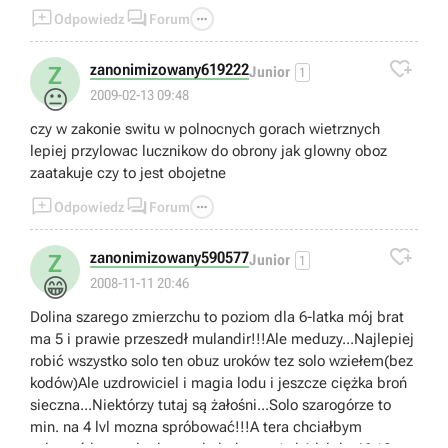



Odpowiedz
Forum

zanonimizowany619222
Z
Junior
1
😐
2009-02-13 09:48
czy w zakonie switu w polnocnych gorach wietrznych
lepiej przylowac lucznikow do obrony jak glowny oboz
zaatakuje czy to jest obojetne



Odpowiedz
Forum

zanonimizowany590577
Z
Junior
1
😁
2008-11-11 20:46
Dolina szarego zmierzchu to poziom dla 6-latka mój brat
ma 5 i prawie przeszedł mulandir!!!Ale meduzy...Najlepiej
robić wszystko solo ten obuz uroków tez solo wziełem(bez
kodów)Ale uzdrowiciel i magia lodu i jeszcze ciężka broń
sieczna...Niektórzy tutaj są żałośni...Solo szarogórze to
min. na 4 lvl mozna spróbować!!!A tera chciałbym