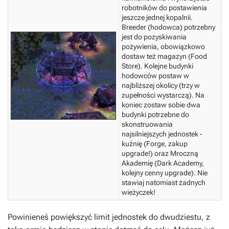
robotników do postawienia
jeszcze jednej kopalnii.
Breeder (hodowca) potrzebny
jest do pozyskiwania
pożywienia, obowiązkowo
dostaw też magazyn (Food
Store). Kolejne budynki
hodowców postaw w
najbliższej okolicy (trzy w
zupełności wystarczą). Na
koniec zostaw sobie dwa
budynki potrzebne do
skonstruowania
najsilniejszych jednostek -
kuźnię (Forge, zakup
upgrade!) oraz Mroczną
Akademię (Dark Academy,
kolejny cenny upgrade). Nie
stawiaj natomiast żadnych
wieżyczek!
Powinieneś powiększyć limit jednostek do dwudziestu, z