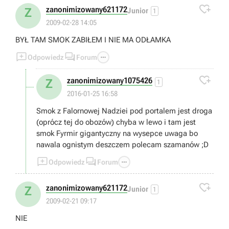

zanonimizowany621172
Z
Junior
1
2009-02-28 14:05
BYŁ TAM SMOK ZABIŁEM I NIE MA ODŁAMKA



Odpowiedz
Forum

zanonimizowany1075426
Z
1
2016-01-25 16:58
Smok z Falornowej Nadziei pod portalem jest droga
(oprócz tej do obozów) chyba w lewo i tam jest
smok Fyrmir gigantyczny na wysepce uwaga bo
nawala ognistym deszczem polecam szamanów ;D



Odpowiedz
Forum

zanonimizowany621172
Z
Junior
1
2009-02-21 09:17
NIE