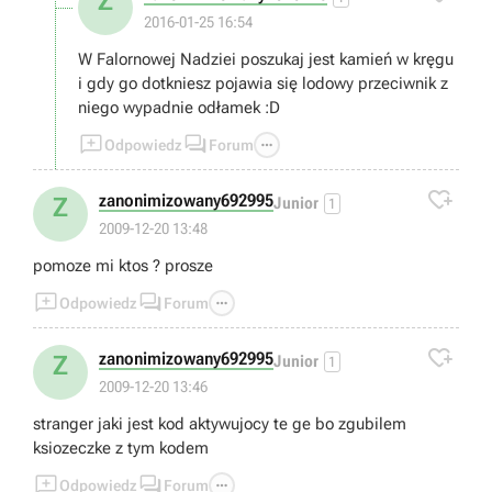
Z
2016-01-25 16:54
W Falornowej Nadziei poszukaj jest kamień w kręgu
i gdy go dotkniesz pojawia się lodowy przeciwnik z
niego wypadnie odłamek :D



Odpowiedz
Forum

zanonimizowany692995
Z
Junior
1
2009-12-20 13:48
pomoze mi ktos ? prosze



Odpowiedz
Forum

zanonimizowany692995
Z
Junior
1
2009-12-20 13:46
stranger jaki jest kod aktywujocy te ge bo zgubilem
ksiozeczke z tym kodem



Odpowiedz
Forum