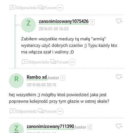



Odpowiedz
Forum

zanonimizowany1075426
Z
1
2016-01-25 16:53
Zabiłem wszystkie meduzy tą małą "armią"
wystarczy użyć dobrych czarów ;) Typu każdy kto
ma włącza szał i walimy ;D



Odpowiedz
Forum

Rambo xd
R
Junior
1
2010-06-02 20:15
hej wszystkim ;) mógłby ktoś powiedzieć jaka jest
poprawna kolejność przy tym głazie w ostrej skale?



Odpowiedz
Forum

zanonimizowany711390
Z
Junior
2