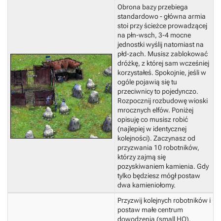
Obrona bazy przebiega
standardowo - główna armia
stoi przy ścieżce prowadzącej
na płn-wsch, 3-4 mocne
jednostki wyślij natomiast na
płd-zach. Musisz zablokować
dróżkę, z której sam wcześniej
korzystałeś. Spokojnie, jeśli w
ogóle pojawią się tu
przeciwnicy to pojedynczo.
Rozpocznij rozbudowę wioski
mrocznych elfów. Poniżej
opisuję co musisz robić
(najlepiej w identycznej
kolejności). Zaczynasz od
przyzwania 10 robotników,
którzy zajmą się
pozyskiwaniem kamienia. Gdy
tylko będziesz mógł postaw
dwa kamieniołomy.
Przyzwij kolejnych robotników i
postaw małe centrum
dowodzenia (small HQ).