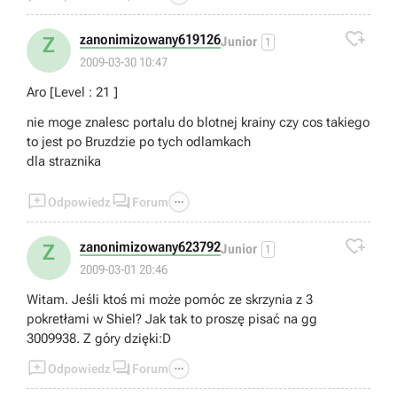

zanonimizowany619126
Z
Junior
1
2009-03-30 10:47
Aro [Level : 21 ]
nie moge znalesc portalu do blotnej krainy czy cos takiego
to jest po Bruzdzie po tych odlamkach
dla straznika



Odpowiedz
Forum

zanonimizowany623792
Z
Junior
1
2009-03-01 20:46
Witam. Jeśli ktoś mi może pomóc ze skrzynia z 3
pokretłami w Shiel? Jak tak to proszę pisać na gg
3009938. Z góry dzięki:D



Odpowiedz
Forum