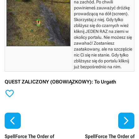
na zachód. Po chwili
powinieneś zauważyć dróżkę
prowadzącą na dół (screen).
Skorzystaj z niej. Gdy tylko
zbliżysz się do czarnych wież
kliknij JEDEN RAZ na ziemi w
okolicy portalu. Nie możesz się
zawahać! Zostaniesz
zaatakowany, ale na szczęście
nic Ci się nie stanie. Gdy tylko
zbliżsysz się do portalu kliknij
już bezpośrednio na nim.
QUEST ZALICZONY (OBOWIĄZKOWY): To Urgath



SpellForce The Order of
SpellForce The Order of