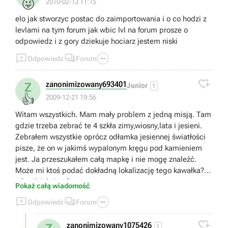
😜
2010-02-13 11:15
elo jak stworzyc postac do zaimportowania i o co hodzi z
levlami na tym forum jak wbic lvl na forum prosze o
odpowiedz i z gory dziekuje hociarz jestem niski



Odpowiedz
Forum

zanonimizowany693401
Z
Junior
1
👍
2009-12-21 19:56
Witam wszystkich. Mam mały problem z jedną misją. Tam
gdzie trzeba zebrać te 4 szkła zimy,wiosny,lata i jesieni.
Zebrałem wszystkie oprócz odłamka jesiennej światłości
pisze, że on w jakimś wypalonym kręgu pod kamieniem
jest. Ja przeszukałem całą mapkę i nie mogę znaleźć.
Może mi ktoś podać dokładną lokalizację tego kawałka? Z
góry dziękuję. :P
Pokaż całą wiadomość



Odpowiedz
Forum

zanonimizowany1075426
1