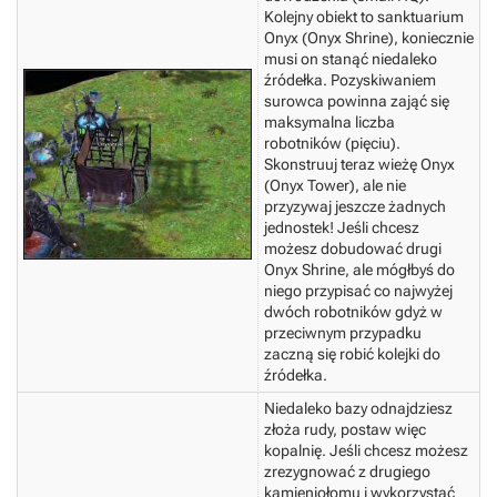
Kolejny obiekt to sanktuarium
Onyx (Onyx Shrine), koniecznie
musi on stanąć niedaleko
źródełka. Pozyskiwaniem
surowca powinna zająć się
maksymalna liczba
robotników (pięciu).
Skonstruuj teraz wieżę Onyx
(Onyx Tower), ale nie
przyzywaj jeszcze żadnych
jednostek! Jeśli chcesz
możesz dobudować drugi
Onyx Shrine, ale mógłbyś do
niego przypisać co najwyżej
dwóch robotników gdyż w
przeciwnym przypadku
zaczną się robić kolejki do
źródełka.
Niedaleko bazy odnajdziesz
złoża rudy, postaw więc
kopalnię. Jeśli chcesz możesz
zrezygnować z drugiego
kamieniołomu i wykorzystać