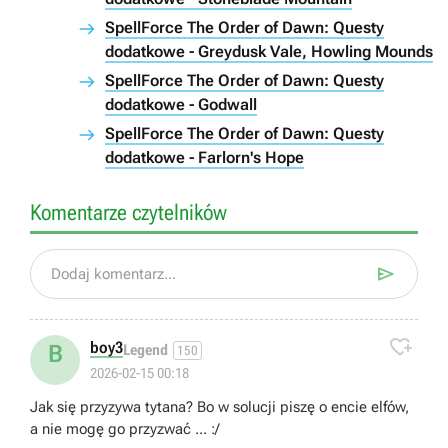
SpellForce The Order of Dawn: Questy
dodatkowe - Greydusk Vale, Howling Mounds
SpellForce The Order of Dawn: Questy
dodatkowe - Godwall
SpellForce The Order of Dawn: Questy
dodatkowe - Farlorn's Hope
Komentarze czytelników

Dodaj komentarz...

boy3
B
Legend
150
2026-02-15 00:18
Jak się przyzywa tytana? Bo w solucji piszę o encie elfów,
a nie mogę go przyzwać ... :/