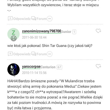
Wybilam wszystkich ozywiencow, i teraz stoje w miejscu
-.-



Odpowiedz
Forum

zanonimizowany798700
Z
Junior
1
😃
2011-06-30 18:44
wie ktoś jak pokonać Shin Tar Guana (czy jakoś tak)?



Odpowiedz
Forum

yarocorpse
Centurion
67
👎
2010-11-14 15:56
HAHA!Bardzo śmieszne porady-"W Mulandirze trzeba
stworzyć silną armię do pokonania Meduz".Ciekaw jestem
k***a z czego?Z ch**a wytrzepać?Awatarem i szóstką
bohaterów to sie można posrać a nie pograć.Wielkie dzięki
za taki poziom trudności.A mówią że rozrywka to powinna
być miła łatwa i przyjemna.