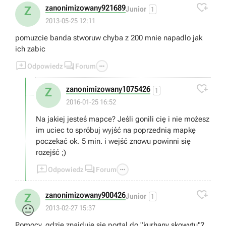

zanonimizowany921689
Z
Junior
1
2013-05-25 12:11
pomuzcie banda stworuw chyba z 200 mnie napadlo jak
ich zabic



Odpowiedz
Forum

zanonimizowany1075426
Z
1
2016-01-25 16:52
Na jakiej jesteś mapce? Jeśli gonili cię i nie możesz
im uciec to spróbuj wyjść na poprzednią mapkę
poczekać ok. 5 min. i wejść znowu powinni się
rozejść ;)



Odpowiedz
Forum

zanonimizowany900426
Z
Junior
1
😐
2013-02-27 15:37
Pomocy, gdzie znajduje sie portal do "kurhany skowytu"?