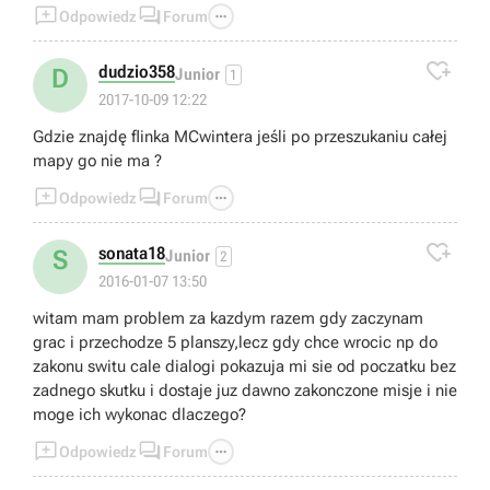



Odpowiedz
Forum

dudzio358
D
Junior
1
2017-10-09 12:22
Gdzie znajdę flinka MCwintera jeśli po przeszukaniu całej
mapy go nie ma ?



Odpowiedz
Forum

sonata18
S
Junior
2
2016-01-07 13:50
witam mam problem za kazdym razem gdy zaczynam
grac i przechodze 5 planszy,lecz gdy chce wrocic np do
zakonu switu cale dialogi pokazuja mi sie od poczatku bez
zadnego skutku i dostaje juz dawno zakonczone misje i nie
moge ich wykonac dlaczego?



Odpowiedz
Forum