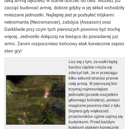
taką armią będziesz w stanie dotrzeć do celu. Możesz już
zacząć budować armię, dobrze gdyby w jej skład wchodziły
mieszane jednostki. Najlepiej jest je podsyłać trójkami:
nekromanta (Necromancer), zabójca (Assassin) oraz
Darkblade przy czym tych pierwszych powinno być trochę
więcej. Jednostki dołączaj na bieżąco do posiadanej już
armii.
Zanim rozpoczniesz końcowy atak koniecznie zapisz
stan gry!
Licz się z tym, że walki będą
bardzo ciężkie i może się
zdarzyć tak, że w przeciągu
kilku sekund stracisz prawie
całą armią. W pierwszej linii
trzymaj najmocniejsze
jednostki (przede wszystkim
głównego bohatera), postaci
magiczne powinny stać z tyłu.
Dopiero gdy większość
przeciwników zginie zajmuj się
budynkami. Przed każdym
kolejnym atakiem koniecznie