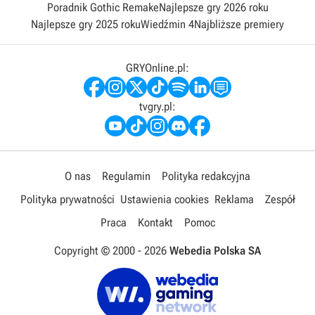
Poradnik Gothic Remake
Najlepsze gry 2026 roku
Najlepsze gry 2025 roku
Wiedźmin 4
Najbliższe premiery
GRYOnline.pl:
tvgry.pl:
O nas
Regulamin
Polityka redakcyjna
Polityka prywatności
Ustawienia cookies
Reklama
Zespół
Praca
Kontakt
Pomoc
Copyright © 2000 -
2026
Webedia Polska SA