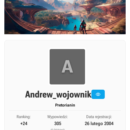
A
Andrew_wojownik

Pretorianin
Ranking:
Wypowiedzi:
Data rejestracji:
+24
305
26 lutego 2004
(0,04/dzień)