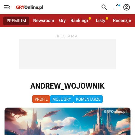




Newsroom
Gry
Rankingi
Listy
Recenzje
PREMIUM
ANDREW_WOJOWNIK
PROFIL
MOJE GRY
KOMENTARZE