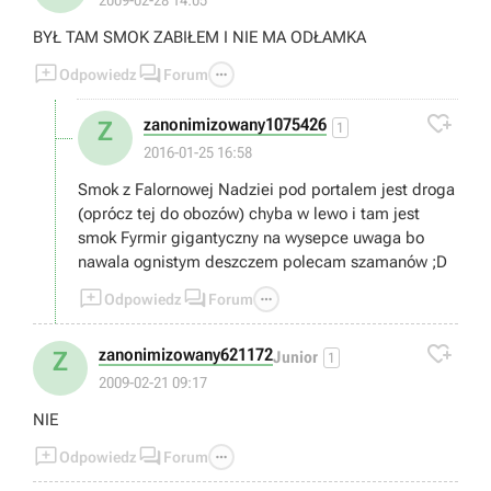
2009-02-28 14:05
BYŁ TAM SMOK ZABIŁEM I NIE MA ODŁAMKA



Odpowiedz
Forum

zanonimizowany1075426
Z
1
2016-01-25 16:58
Smok z Falornowej Nadziei pod portalem jest droga
(oprócz tej do obozów) chyba w lewo i tam jest
smok Fyrmir gigantyczny na wysepce uwaga bo
nawala ognistym deszczem polecam szamanów ;D



Odpowiedz
Forum

zanonimizowany621172
Z
Junior
1
2009-02-21 09:17
NIE



Odpowiedz
Forum