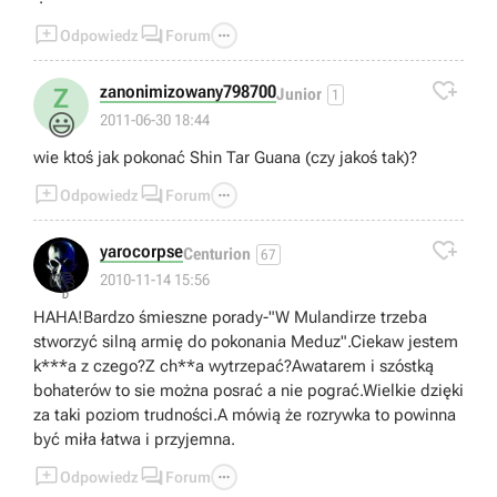



Odpowiedz
Forum

zanonimizowany798700
Z
Junior
1
😃
2011-06-30 18:44
wie ktoś jak pokonać Shin Tar Guana (czy jakoś tak)?



Odpowiedz
Forum

yarocorpse
Centurion
67
👎
2010-11-14 15:56
HAHA!Bardzo śmieszne porady-"W Mulandirze trzeba
stworzyć silną armię do pokonania Meduz".Ciekaw jestem
k***a z czego?Z ch**a wytrzepać?Awatarem i szóstką
bohaterów to sie można posrać a nie pograć.Wielkie dzięki
za taki poziom trudności.A mówią że rozrywka to powinna
być miła łatwa i przyjemna.



Odpowiedz
Forum