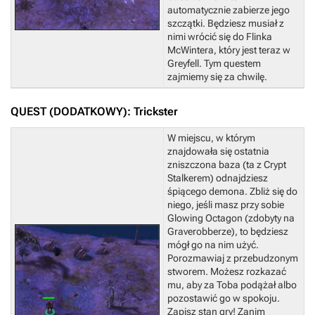
automatycznie zabierze jego
szczątki.
Będziesz musiał z
nimi wrócić się do Flinka
McWintera, który jest teraz w
Greyfell. Tym questem
zajmiemy się za chwilę.
QUEST (DODATKOWY): Trickster
W miejscu, w którym
znajdowała się ostatnia
zniszczona baza (ta z Crypt
Stalkerem) odnajdziesz
śpiącego demona. Zbliż się do
niego, jeśli masz przy sobie
Glowing Octagon (zdobyty na
Graverobberze), to będziesz
mógł go na nim użyć.
Porozmawiaj z przebudzonym
stworem. Możesz rozkazać
mu, aby za Toba podążał albo
pozostawić go w spokoju.
Zapisz stan gry!
Zanim