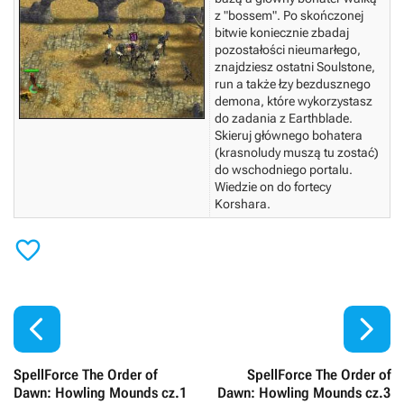
z "bossem".
Po skończonej
bitwie koniecznie zbadaj
pozostałości nieumarłego,
znajdziesz ostatni Soulstone,
run a także łzy bezdusznego
demona, które wykorzystasz
do zadania z Earthblade.
Skieruj głównego bohatera
(krasnoludy muszą tu zostać)
do wschodniego portalu.
Wiedzie on do fortecy
Korshara.



SpellForce The Order of
SpellForce The Order of
Dawn: Howling Mounds cz.1
Dawn: Howling Mounds cz.3