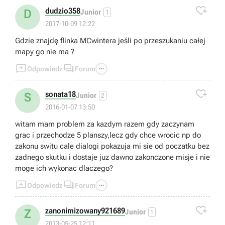

dudzio358
D
Junior
1
2017-10-09 12:22
Gdzie znajdę flinka MCwintera jeśli po przeszukaniu całej
mapy go nie ma ?



Odpowiedz
Forum

sonata18
S
Junior
2
2016-01-07 13:50
witam mam problem za kazdym razem gdy zaczynam
grac i przechodze 5 planszy,lecz gdy chce wrocic np do
zakonu switu cale dialogi pokazuja mi sie od poczatku bez
zadnego skutku i dostaje juz dawno zakonczone misje i nie
moge ich wykonac dlaczego?



Odpowiedz
Forum

zanonimizowany921689
Z
Junior
1
2013-05-25 12:11