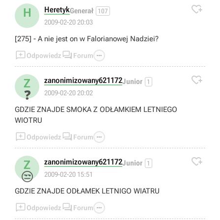

Heretyk
H
Generał
107
2009-02-20 20:03
[275] - A nie jest on w Falorianowej Nadziei?



Odpowiedz
Forum

zanonimizowany621172
Z
Junior
1
❓
2009-02-20 20:02
GDZIE ZNAJDE SMOKA Z ODŁAMKIEM LETNIEGO
WIOTRU



Odpowiedz
Forum

zanonimizowany621172
Z
Junior
1
😒
2009-02-20 15:51
GDZIE ZNAJDE ODŁAMEK LETNIGO WIATRU



Odpowiedz
Forum