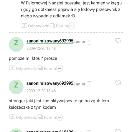
W Falornowej Nadziei poszukaj jest kamień w kręgu
i gdy go dotkniesz pojawia się lodowy przeciwnik z
niego wypadnie odłamek :D



Odpowiedz
Forum

zanonimizowany692995
Z
Junior
1
2009-12-20 13:48
pomoze mi ktos ? prosze



Odpowiedz
Forum

zanonimizowany692995
Z
Junior
1
2009-12-20 13:46
stranger jaki jest kod aktywujocy te ge bo zgubilem
ksiozeczke z tym kodem



Odpowiedz
Forum