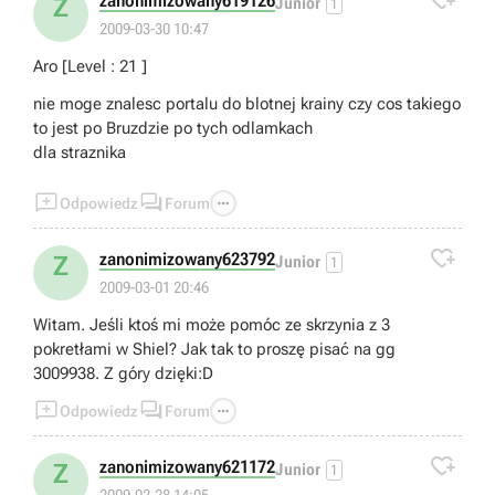

zanonimizowany619126
Z
Junior
1
2009-03-30 10:47
Aro [Level : 21 ]
nie moge znalesc portalu do blotnej krainy czy cos takiego
to jest po Bruzdzie po tych odlamkach
dla straznika



Odpowiedz
Forum

zanonimizowany623792
Z
Junior
1
2009-03-01 20:46
Witam. Jeśli ktoś mi może pomóc ze skrzynia z 3
pokretłami w Shiel? Jak tak to proszę pisać na gg
3009938. Z góry dzięki:D



Odpowiedz
Forum

zanonimizowany621172
Z
Junior
1