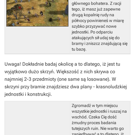
głównego bohatera.
Z racji
tego, iż masz już zapewne
drugą kopalnię rudy na
północy powinieneś w miarę
szybko przyzywać nowe
jednostki. Po odparciu
atakujących sił udaj się do
bramy i zniszcz znajdującą się
tu bazę.
Uwaga! Dokładnie badaj okolicę a to dlatego, iż jest tu
wyjątkowo dużo skrzyń. Większość z nich skrywa co
najmniej 2-3 przedmioty (one same są losowane). W
skrzyni przy bramie znajdziesz dwa plany - krasnoludzkiej
jednostki i konstrukcji.
Zgromadź w tym miejscu
wszystkie jednostki i ruszaj na
wschód. Czeka Cię dość
żmudny proces badania
tutejszych ruin.
Nie warto go
zaniedbywać a to dlatego, iż