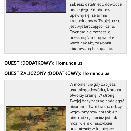
zabijesz ostatniego dowódcę
podległego Korsharowi
upewnij się, że armia
krasnoludów w Twojej bazie
jest wystarczająco liczna.
Ewentualnie możesz ją
przesunąć trochę na płn-
wsch, tak aby zasłoniła
zbudowaną tu kopalnię.
QUEST (DODATKOWY): Homunculus
QUEST ZALICZONY (DODATKOWY): Homunculus
W momencie gdy zabijesz
ostatniego dowódcę Korshar
otworzy bramę. W stronę
Twojej bazy zaczną nadciągać
nieumarli. Twoi krasnoludzcy
wojownicy powinni sobie z
nimi radzić, musisz jednak
możliwie jak najszybciej
przemieścić w to miejsce