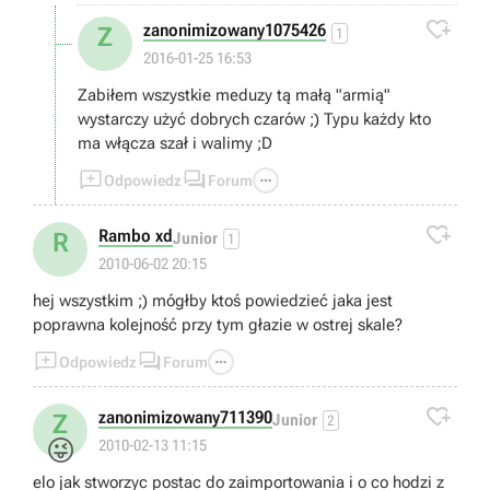

zanonimizowany1075426
Z
1
2016-01-25 16:53
Zabiłem wszystkie meduzy tą małą "armią"
wystarczy użyć dobrych czarów ;) Typu każdy kto
ma włącza szał i walimy ;D



Odpowiedz
Forum

Rambo xd
R
Junior
1
2010-06-02 20:15
hej wszystkim ;) mógłby ktoś powiedzieć jaka jest
poprawna kolejność przy tym głazie w ostrej skale?



Odpowiedz
Forum

zanonimizowany711390
Z
Junior
2
😜
2010-02-13 11:15
elo jak stworzyc postac do zaimportowania i o co hodzi z