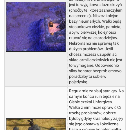
jest tu wyjątkowo dużo skrzyń
(choćby te, które zaznaczyłem
na screenie).
Niszcz kolejne
bazy nieumarłych. Walki będą
stosunkowo ciężkie, pamiętaj
aby w pierwszej kolejności
rzucać się na czarodziejów.
Nekromanci nie sprawią tak
dużych problemów. Jeśli
chcesz możesz uzupełniać
skład armii aczkolwiek nie jest
to wymagane. Odpowiednio
silny bohater bezproblemowo
poradziłby tu sobie w
pojedynkę.
Regularnie zapisuj stan gry.
Na
samym końcu ruin będzie na
Ciebie czekał Unforgiven.
Walka z nim może sprawić Ci
trochę problemów, dobrze
byłoby gdyby krasnoludy zajęły
się jego obstawą i okoliczną
bazą a główny bohater walką