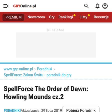




Newsroom
Gry
Rankingi
Listy
Recenzje
PREMIUM
www.gry-online.pl
Poradniki


SpellForce: Zakon Świtu - poradnik do gry
SpellForce The Order of Dawn:
Howling Mounds cz.2
Pobierz Poradnik
PORADNIKI
Aktualizacja:
29 lipca 2019