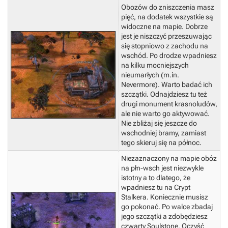
Obozów do zniszczenia masz
pięć, na dodatek wszystkie są
widoczne na mapie. Dobrze
jest je niszczyć przeszuwając
się stopniowo z zachodu na
wschód. Po drodze wpadniesz
na kilku mocniejszych
nieumarłych (m.in.
Nevermore).
Warto badać ich
szczątki.
Odnajdziesz tu też
drugi monument krasnoludów,
ale nie warto go aktywować.
Nie zbliżaj się jeszcze do
wschodniej bramy, zamiast
tego skieruj się na północ.
Niezaznaczony na mapie obóz
na płn-wsch jest niezwykle
istotny a to dlatego, że
wpadniesz tu na Crypt
Stalkera. Koniecznie musisz
go pokonać.
Po walce zbadaj
jego szczątki a zdobędziesz
czwarty Soulstone.
Oczyść