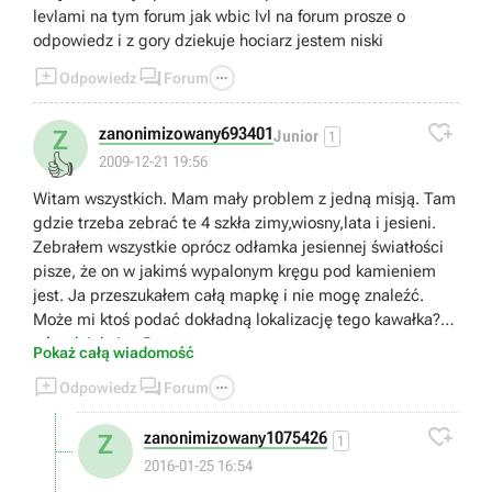
levlami na tym forum jak wbic lvl na forum prosze o
odpowiedz i z gory dziekuje hociarz jestem niski



Odpowiedz
Forum

zanonimizowany693401
Z
Junior
1
👍
2009-12-21 19:56
Witam wszystkich. Mam mały problem z jedną misją. Tam
gdzie trzeba zebrać te 4 szkła zimy,wiosny,lata i jesieni.
Zebrałem wszystkie oprócz odłamka jesiennej światłości
pisze, że on w jakimś wypalonym kręgu pod kamieniem
jest. Ja przeszukałem całą mapkę i nie mogę znaleźć.
Może mi ktoś podać dokładną lokalizację tego kawałka? Z
góry dziękuję. :P
Pokaż całą wiadomość



Odpowiedz
Forum

zanonimizowany1075426
Z
1
2016-01-25 16:54