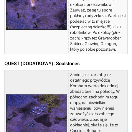
okolicę z przeciwników.
Zauważ, że są tu spore
pokłady rudy żelaza. Warto jest
podesłać w to miejsce
(bezpieczną ścieżką!!!) kilku
robotników. Po okolicy (płn-
zach) krąży też Graverobber.
Zabierz Glowing Octagon,
który po sobie pozostawi.
QUEST (DODATKOWY): Soulstones
Zanim jeszcze zabijesz
ostatniego przywódcę
Korshara warto dokładniej
zbadać teren na północy. W
północno-zachodnim rogu
mapy, na niewielkim
wzniesieniu, powinieneś
zauważyć ciało zabitego
człowieka. Zbadaj je
dokładniej, okaże się, że to
Cassius.
Bohater