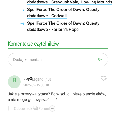
dodatkowe - Greydusk Vale, Howling Mounds
SpellForce The Order of Dawn: Questy
dodatkowe - Godwall
SpellForce The Order of Dawn: Questy
dodatkowe - Farlorn's Hope
Komentarze czytelników

Dodaj komentarz...

boy3
B
Legend
150
2026-02-15 00:18
Jak się przyzywa tytana? Bo w solucji piszę o encie elfów,
a nie mogę go przyzwać ... :/



Odpowiedz
Forum