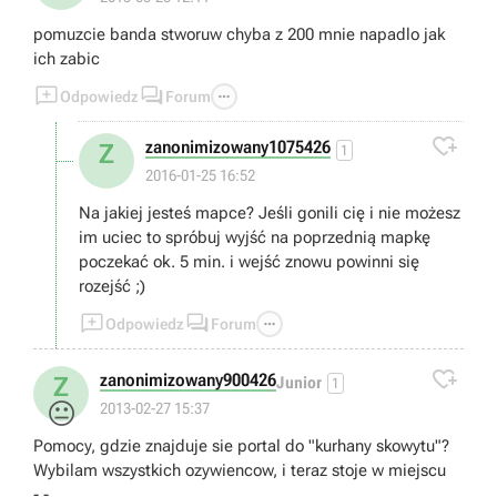
pomuzcie banda stworuw chyba z 200 mnie napadlo jak
ich zabic



Odpowiedz
Forum

zanonimizowany1075426
Z
1
2016-01-25 16:52
Na jakiej jesteś mapce? Jeśli gonili cię i nie możesz
im uciec to spróbuj wyjść na poprzednią mapkę
poczekać ok. 5 min. i wejść znowu powinni się
rozejść ;)



Odpowiedz
Forum

zanonimizowany900426
Z
Junior
1
😐
2013-02-27 15:37
Pomocy, gdzie znajduje sie portal do "kurhany skowytu"?
Wybilam wszystkich ozywiencow, i teraz stoje w miejscu
-.-