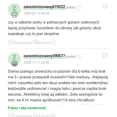

zanonimizowany619222
Z
Junior
1
😐
2009-02-13 09:48
czy w zakonie switu w polnocnych gorach wietrznych
lepiej przylowac lucznikow do obrony jak glowny oboz
zaatakuje czy to jest obojetne



Odpowiedz
Forum

zanonimizowany590577
Z
Junior
1
😁
2008-11-11 20:46
Dolina szarego zmierzchu to poziom dla 6-latka mój brat
ma 5 i prawie przeszedł mulandir!!!Ale meduzy...Najlepiej
robić wszystko solo ten obuz uroków tez solo wziełem(bez
kodów)Ale uzdrowiciel i magia lodu i jeszcze ciężka broń
sieczna...Niektórzy tutaj są żałośni...Solo szarogórze to
min. na 4 lvl mozna spróbować!!!A tera chciałbym
usłyszeć kto grał od zera do bohatera(od 1 lvl do 46+)?
Pokaż całą wiadomość
Pisać!!!



Odpowiedz
Forum