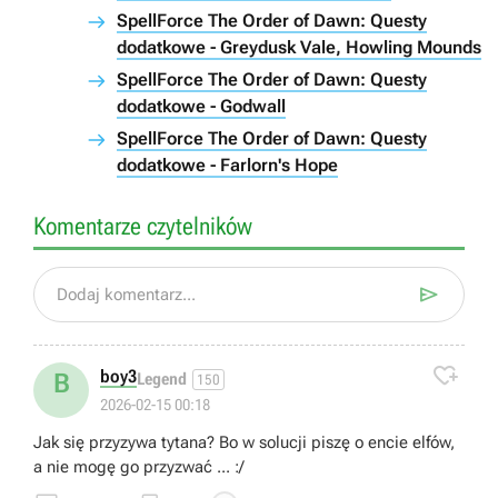
SpellForce The Order of Dawn: Questy
dodatkowe - Greydusk Vale, Howling Mounds
SpellForce The Order of Dawn: Questy
dodatkowe - Godwall
SpellForce The Order of Dawn: Questy
dodatkowe - Farlorn's Hope
Komentarze czytelników

Dodaj komentarz...

boy3
B
Legend
150
2026-02-15 00:18
Jak się przyzywa tytana? Bo w solucji piszę o encie elfów,
a nie mogę go przyzwać ... :/