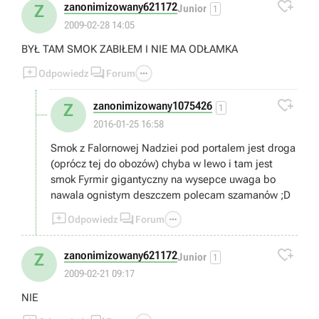

zanonimizowany621172
Z
Junior
1
2009-02-28 14:05
BYŁ TAM SMOK ZABIŁEM I NIE MA ODŁAMKA



Odpowiedz
Forum

zanonimizowany1075426
Z
1
2016-01-25 16:58
Smok z Falornowej Nadziei pod portalem jest droga
(oprócz tej do obozów) chyba w lewo i tam jest
smok Fyrmir gigantyczny na wysepce uwaga bo
nawala ognistym deszczem polecam szamanów ;D



Odpowiedz
Forum

zanonimizowany621172
Z
Junior
1
2009-02-21 09:17
NIE