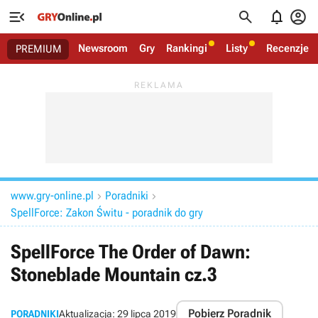




Newsroom
Gry
Rankingi
Listy
Recenzje
PREMIUM
www.gry-online.pl
Poradniki


SpellForce: Zakon Świtu - poradnik do gry
SpellForce The Order of Dawn:
Stoneblade Mountain cz.3
Pobierz Poradnik
PORADNIKI
Aktualizacja:
29 lipca 2019