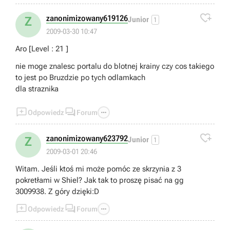

zanonimizowany619126
Z
Junior
1
2009-03-30 10:47
Aro [Level : 21 ]
nie moge znalesc portalu do blotnej krainy czy cos takiego
to jest po Bruzdzie po tych odlamkach
dla straznika



Odpowiedz
Forum

zanonimizowany623792
Z
Junior
1
2009-03-01 20:46
Witam. Jeśli ktoś mi może pomóc ze skrzynia z 3
pokretłami w Shiel? Jak tak to proszę pisać na gg
3009938. Z góry dzięki:D



Odpowiedz
Forum