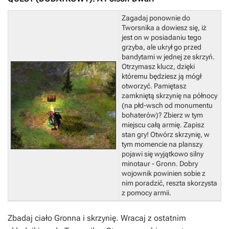
Zagadaj ponownie do
Tworsnika a dowiesz się, iż
jest on w posiadaniu tego
grzyba, ale ukrył go przed
bandytami w jednej ze skrzyń.
Otrzymasz klucz, dzięki
któremu będziesz ją mógł
otworzyć. Pamiętasz
zamkniętą skrzynię na północy
(na płd-wsch od monumentu
bohaterów)? Zbierz w tym
miejscu całą armię.
Zapisz
stan gry!
Otwórz skrzynię, w
tym momencie na planszy
pojawi się wyjątkowo silny
minotaur - Gronn. Dobry
wojownik powinien sobie z
nim poradzić, reszta skorzysta
z pomocy armii.
Zbadaj ciało Gronna i skrzynię.
Wracaj z ostatnim