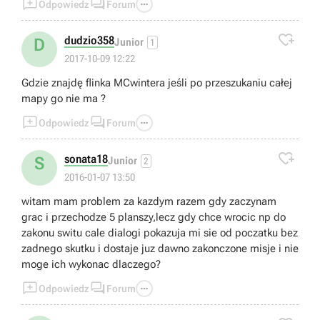



Odpowiedz
Forum

dudzio358
D
Junior
1
2017-10-09 12:22
Gdzie znajdę flinka MCwintera jeśli po przeszukaniu całej
mapy go nie ma ?



Odpowiedz
Forum

sonata18
S
Junior
2
2016-01-07 13:50
witam mam problem za kazdym razem gdy zaczynam
grac i przechodze 5 planszy,lecz gdy chce wrocic np do
zakonu switu cale dialogi pokazuja mi sie od poczatku bez
zadnego skutku i dostaje juz dawno zakonczone misje i nie
moge ich wykonac dlaczego?



Odpowiedz
Forum