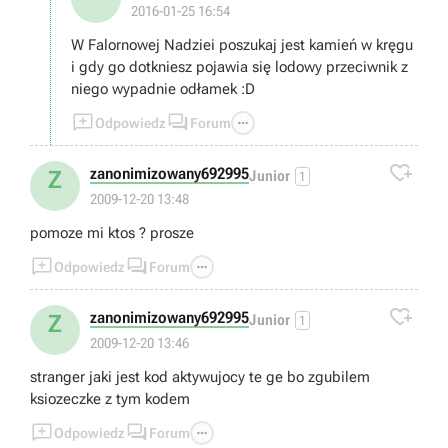
2016-01-25 16:54
W Falornowej Nadziei poszukaj jest kamień w kręgu
i gdy go dotkniesz pojawia się lodowy przeciwnik z
niego wypadnie odłamek :D



Odpowiedz
Forum

zanonimizowany692995
Z
Junior
1
2009-12-20 13:48
pomoze mi ktos ? prosze



Odpowiedz
Forum

zanonimizowany692995
Z
Junior
1
2009-12-20 13:46
stranger jaki jest kod aktywujocy te ge bo zgubilem
ksiozeczke z tym kodem



Odpowiedz
Forum