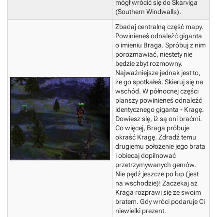
mógł wrócić się do Skarviga
(Southern Windwalls).
Zbadaj centralną część mapy.
Powinieneś odnaleźć giganta
o imieniu Braga. Spróbuj z nim
porozmawiać, niestety nie
będzie zbyt rozmowny.
Najważniejsze jednak jest to,
że go spotkałeś. Skieruj się na
wschód. W północnej części
planszy powinieneś odnaleźć
identycznego giganta - Kragę.
Dowiesz się, iż są oni braćmi.
Co więcej, Braga próbuje
okraść Kragę. Zdradź temu
drugiemu położenie jego brata
i obiecaj dopilnować
przetrzymywanych gemów.
Nie pędź jeszcze po łup (jest
na wschodzie)! Zaczekaj aż
Kraga rozprawi się ze swoim
bratem.
Gdy wróci podaruje Ci
niewielki prezent.