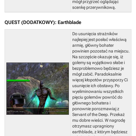
mógł przyjrzeć oglądając
scenkę przerywnikową.
QUEST (DODATKOWY): Earthblade
Do usunięcia strażników
najlepiej jest posłać właściwą
armię, główny bohater
powinien pozostać na miejscu.
Na szczęście okazuje się, iż
golemy są wyjątkowo słabe i
bezproblemowo będziesz je
mógł zabić. Paradoksalnie
więcej kłopotów przysporzy Ci
usunięcie ich obstawy. Po
wyeliminowaniu wszystkich
pięciu golemów powróć do
głównego bohatera i
ponownie porozmawiaj z
Servant of the Deep. Przekaż
mu dobre wieści.
W nagrodę
otrzymasz upragniony
earthblade, z którym będziesz