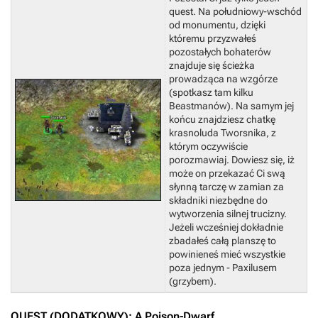
quest. Na południowy-wschód
od monumentu, dzięki
któremu przyzwałeś
pozostałych bohaterów
znajduje się ścieżka
prowadząca na wzgórze
(spotkasz tam kilku
Beastmanów). Na samym jej
końcu znajdziesz chatkę
krasnoluda Tworsnika, z
którym oczywiście
porozmawiaj. Dowiesz się, iż
może on przekazać Ci swą
słynną tarczę w zamian za
składniki niezbędne do
wytworzenia silnej trucizny.
Jeżeli wcześniej dokładnie
zbadałeś całą planszę to
powinieneś mieć wszystkie
poza jednym - Paxilusem
(grzybem).
QUEST (DODATKOWY): A Poison-Dwarf