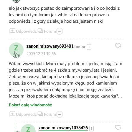
elo jak stworzyc postac do zaimportowania i o co hodzi z
levlami na tym forum jak wbic lvl na forum prosze o
odpowiedz i z gory dziekuje hociarz jestem niski



Odpowiedz
Forum

zanonimizowany693401
Z
Junior
1
👍
2009-12-21 19:56
Witam wszystkich. Mam mały problem z jedną misją. Tam
gdzie trzeba zebrać te 4 szkła zimy,wiosny,lata i jesieni.
Zebrałem wszystkie oprócz odłamka jesiennej światłości
pisze, że on w jakimś wypalonym kręgu pod kamieniem
jest. Ja przeszukałem całą mapkę i nie mogę znaleźć.
Może mi ktoś podać dokładną lokalizację tego kawałka? Z
góry dziękuję. :P
Pokaż całą wiadomość



Odpowiedz
Forum

zanonimizowany1075426
Z
1