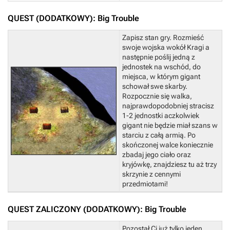
QUEST (DODATKOWY): Big Trouble
Zapisz stan gry.
Rozmieść
swoje wojska wokół Kragi a
następnie poślij jedną z
jednostek na wschód, do
miejsca, w którym gigant
schował swe skarby.
Rozpocznie się walka,
najprawdopodobniej stracisz
1-2 jednostki aczkolwiek
gigant nie będzie miał szans w
starciu z całą armią.
Po
skończonej walce koniecznie
zbadaj jego ciało oraz
kryjówkę, znajdziesz tu aż trzy
skrzynie z cennymi
przedmiotami!
QUEST ZALICZONY (DODATKOWY): Big Trouble
Pozostał Ci już tylko jeden