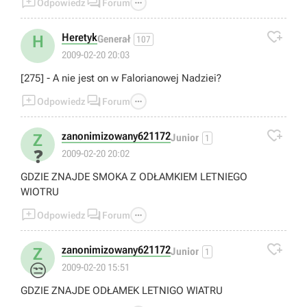



Odpowiedz
Forum

Heretyk
H
Generał
107
2009-02-20 20:03
[275] - A nie jest on w Falorianowej Nadziei?



Odpowiedz
Forum

zanonimizowany621172
Z
Junior
1
❓
2009-02-20 20:02
GDZIE ZNAJDE SMOKA Z ODŁAMKIEM LETNIEGO
WIOTRU



Odpowiedz
Forum

zanonimizowany621172
Z
Junior
1
😒
2009-02-20 15:51
GDZIE ZNAJDE ODŁAMEK LETNIGO WIATRU