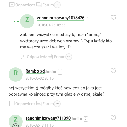



Odpowiedz
Forum

zanonimizowany1075426
Z
1
2016-01-25 16:53
Zabiłem wszystkie meduzy tą małą "armią"
wystarczy użyć dobrych czarów ;) Typu każdy kto
ma włącza szał i walimy ;D



Odpowiedz
Forum

Rambo xd
R
Junior
1
2010-06-02 20:15
hej wszystkim ;) mógłby ktoś powiedzieć jaka jest
poprawna kolejność przy tym głazie w ostrej skale?



Odpowiedz
Forum

zanonimizowany711390
Z
Junior
2
😜
2010-02-13 11:15