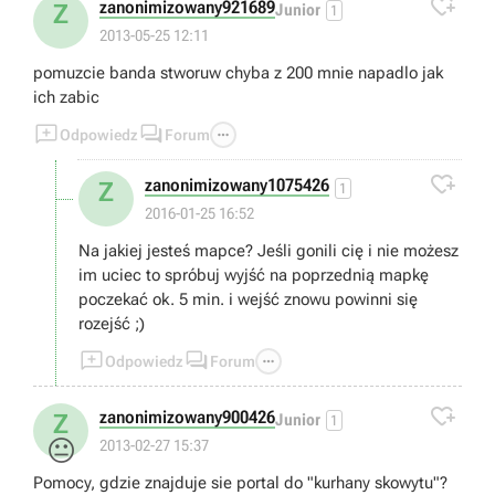

zanonimizowany921689
Z
Junior
1
2013-05-25 12:11
pomuzcie banda stworuw chyba z 200 mnie napadlo jak
ich zabic



Odpowiedz
Forum

zanonimizowany1075426
Z
1
2016-01-25 16:52
Na jakiej jesteś mapce? Jeśli gonili cię i nie możesz
im uciec to spróbuj wyjść na poprzednią mapkę
poczekać ok. 5 min. i wejść znowu powinni się
rozejść ;)



Odpowiedz
Forum

zanonimizowany900426
Z
Junior
1
😐
2013-02-27 15:37
Pomocy, gdzie znajduje sie portal do "kurhany skowytu"?