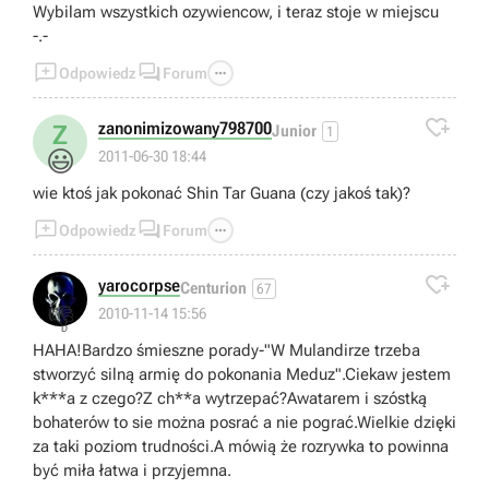
Wybilam wszystkich ozywiencow, i teraz stoje w miejscu
-.-



Odpowiedz
Forum

zanonimizowany798700
Z
Junior
1
😃
2011-06-30 18:44
wie ktoś jak pokonać Shin Tar Guana (czy jakoś tak)?



Odpowiedz
Forum

yarocorpse
Centurion
67
👎
2010-11-14 15:56
HAHA!Bardzo śmieszne porady-"W Mulandirze trzeba
stworzyć silną armię do pokonania Meduz".Ciekaw jestem
k***a z czego?Z ch**a wytrzepać?Awatarem i szóstką
bohaterów to sie można posrać a nie pograć.Wielkie dzięki
za taki poziom trudności.A mówią że rozrywka to powinna
być miła łatwa i przyjemna.