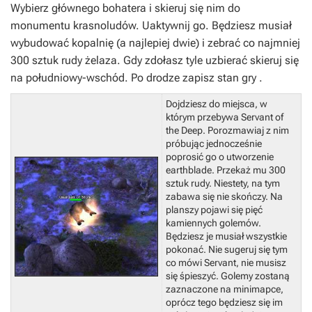
Wybierz głównego bohatera i skieruj się nim do
monumentu krasnoludów. Uaktywnij go. Będziesz musiał
wybudować kopalnię (a najlepiej dwie) i zebrać co najmniej
300 sztuk rudy żelaza. Gdy zdołasz tyle uzbierać skieruj się
na południowy-wschód.
Po drodze zapisz stan gry
.
Dojdziesz do miejsca, w
którym przebywa Servant of
the Deep. Porozmawiaj z nim
próbując jednocześnie
poprosić go o utworzenie
earthblade. Przekaż mu 300
sztuk rudy. Niestety, na tym
zabawa się nie skończy. Na
planszy pojawi się pięć
kamiennych golemów.
Będziesz je musiał wszystkie
pokonać. Nie sugeruj się tym
co mówi Servant, nie musisz
się śpieszyć. Golemy zostaną
zaznaczone na minimapce,
oprócz tego będziesz się im