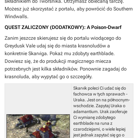
składnikiem do Tworsnika.
Otrzymasz obiecaną tarczę.
Możesz już skorzystać z portalu, aby powrócić do Southern
Windwalls.
QUEST ZALICZONY (DODATKOWY): A Poison-Dwarf
Zanim jeszcze skierujesz się do portalu wiodącego do
Greydusk Vale udaj się do miasta krasnoludów a
konkretnie Skarviga. Pokaż mu zdobyty earthblade.
Dowiesz się, że do produkcji magicznego miecza
potrzebnych jest kilka składników. Ponownie zagadaj do
krasnoluda, aby wypytać go o szczegóły.
Skarvik poleci Ci udać się do
fachowca w tych sprawach -
Uraka. Jest on na północnym-
wschodzie. Zapytaj Uraka o
adamantium. Urak zaoferuje
Ci wymianę zdobytego
earthblade na runa z
czarodziejami, o wiele lepiej
jest jednak zapytać się go o