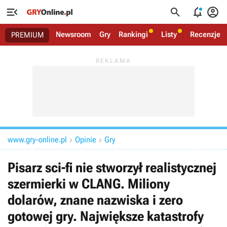




Newsroom
Gry
Rankingi
Listy
Recenzje
PREMIUM
www.gry-online.pl
Opinie
Gry


Pisarz sci-fi nie stworzył realistycznej
szermierki w CLANG. Miliony
dolarów, znane nazwiska i zero
gotowej gry. Największe katastrofy