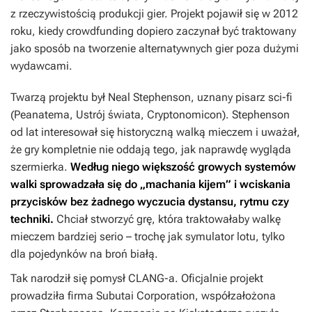
z rzeczywistością produkcji gier. Projekt pojawił się w 2012
roku, kiedy crowdfunding dopiero zaczynał być traktowany
jako sposób na tworzenie alternatywnych gier poza dużymi
wydawcami.
Twarzą projektu był Neal Stephenson, uznany pisarz sci-fi
(
Peanatema
,
Ustrój świata
,
Cryptonomicon
). Stephenson
od lat interesował się historyczną walką mieczem i uważał,
że gry kompletnie nie oddają tego, jak naprawdę wygląda
szermierka.
Według niego większość growych systemów
walki sprowadzała się do „machania kijem” i wciskania
przycisków bez żadnego wyczucia dystansu, rytmu czy
techniki.
Chciał stworzyć grę, która traktowałaby walkę
mieczem bardziej serio – trochę jak symulator lotu, tylko
dla pojedynków na broń białą.
Tak narodził się pomysł
CLANG-a
. Oficjalnie projekt
prowadziła firma Subutai Corporation, współzałożona