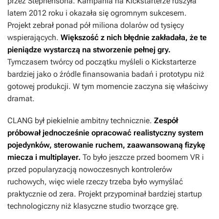
przez Stephensona. Kampania na Kickstarterze ruszyła
latem 2012 roku i okazała się ogromnym sukcesem.
Projekt zebrał ponad pół miliona dolarów od tysięcy
wspierających.
Większość z nich błędnie zakładała, że te
pieniądze wystarczą na stworzenie pełnej gry.
Tymczasem twórcy od początku myśleli o Kickstarterze
bardziej jako o źródle finansowania badań i prototypu niż
gotowej produkcji. W tym momencie zaczyna się właściwy
dramat.
CLANG
był piekielnie ambitny technicznie.
Zespół
próbował jednocześnie opracować realistyczny system
pojedynków, sterowanie ruchem, zaawansowaną fizykę
miecza i multiplayer.
To było jeszcze przed boomem VR i
przed popularyzacją nowoczesnych kontrolerów
ruchowych, więc wiele rzeczy trzeba było wymyślać
praktycznie od zera. Projekt przypominał bardziej startup
technologiczny niż klasyczne studio tworzące grę.