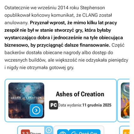
Ostatecznie we wrześniu 2014 roku Stephenson
opublikował końcowy komunikat, że
CLANG
został
anulowany.
Przyznał wprost, że mimo kilku lat pracy
zespół nie był w stanie stworzyć gry, która byłaby
wystarczająco dobra i jednocześnie na tyle obiecująca
biznesowo, by przyciągnąć dalsze finansowanie.
Część
backerów dostała obiecane nagrody albo dostęp do
wczesnych buildów, ale większość nie odzyskała pieniędzy
i nigdy nie otrzymała gotowej gry.
Ashes of Creation
Data wydania:
11 grudnia 2025


3.3
Oceń Grę
5.3