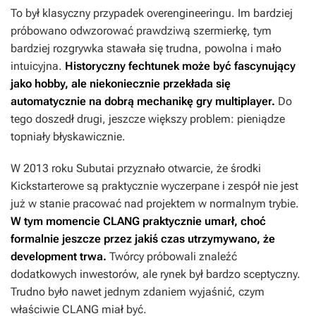
To był klasyczny przypadek overengineeringu. Im bardziej
próbowano odwzorować prawdziwą szermierkę, tym
bardziej rozgrywka stawała się trudna, powolna i mało
intuicyjna.
Historyczny fechtunek może być fascynujący
jako hobby, ale niekoniecznie przekłada się
automatycznie na dobrą mechanikę gry multiplayer.
Do
tego doszedł drugi, jeszcze większy problem: pieniądze
topniały błyskawicznie.
W 2013 roku Subutai przyznało otwarcie, że środki
Kickstarterowe są praktycznie wyczerpane i zespół nie jest
już w stanie pracować nad projektem w normalnym trybie.
W tym momencie
CLANG
praktycznie umarł, choć
formalnie jeszcze przez jakiś czas utrzymywano, że
development trwa.
Twórcy próbowali znaleźć
dodatkowych inwestorów, ale rynek był bardzo sceptyczny.
Trudno było nawet jednym zdaniem wyjaśnić, czym
właściwie
CLANG
miał być.