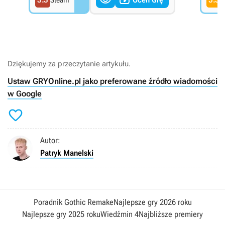


Steam
G
Dziękujemy za przeczytanie artykułu.
Ustaw GRYOnline.pl jako preferowane źródło wiadomości
w Google

Autor:
Patryk Manelski
Poradnik Gothic Remake
Najlepsze gry 2026 roku
Najlepsze gry 2025 roku
Wiedźmin 4
Najbliższe premiery