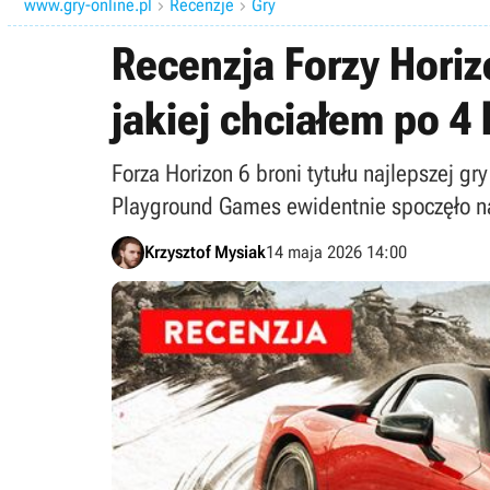
www.gry-online.pl
Recenzje
Gry


Recenzja Forzy Horizo
jakiej chciałem po 4
Forza Horizon 6 broni tytułu najlepszej gry
Playground Games ewidentnie spoczęło na
Krzysztof Mysiak
14 maja 2026 14:00