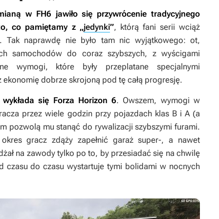
 zmianą w
FH6
jawiło się przywrócenie tradycyjnego
to, co pamiętamy z „
jedynki
”
, którą fani serii wciąż
. Tak naprawdę nie było tam nic wyjątkowego: ot,
nych samochodów do coraz szybszych, z wyścigami
ne wymogi, które były przeplatane specjalnymi
 ekonomię dobrze skrojoną pod tę całą progresję.
m wykłada się
Forza Horizon 6
. Owszem, wymogi w
racza przez wiele godzin przy pojazdach klas B i A (a
nim pozwolą mu stanąć do rywalizacji szybszymi furami.
okres gracz zdąży zapełnić garaż super-, a nawet
ał na zawody tylko po to, by przesiadać się na chwilę
 czasu do czasu wystartuje tymi bolidami w nocnych