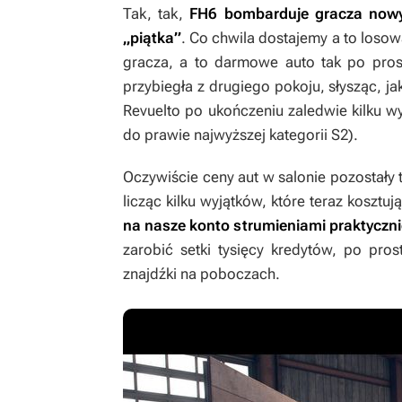
Tak, tak,
FH6
bombarduje gracza nowy
„piątka”
. Co chwila dostajemy a to losow
gracza, a to darmowe auto tak po prost
przybiegła z drugiego pokoju, słysząc, 
Revuelto po ukończeniu zaledwie kilku 
do prawie najwyższej kategorii S2).
Oczywiście ceny aut w salonie pozostały
licząc kilku wyjątków, które teraz kosztuj
na nasze konto strumieniami
praktyczni
zarobić setki tysięcy kredytów, po pro
znajdźki na poboczach.