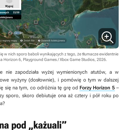
 się w nich sporo baboli wynikających z tego, że tłumacze ewidentnie
a Horizon 6, Playground Games / Xbox Game Studios, 2026.
ie nie zapodziała wyżej wymienionych atutów, a w
owe wyżyny (dosłownie), i pomówię o tym w dalszej
ię się na tym, co odróżnia tę grę od
Forzy Horizon 5
–
y sporo, skoro debiutuje ona aż cztery i pół roku po
da?
ona pod „każuali”