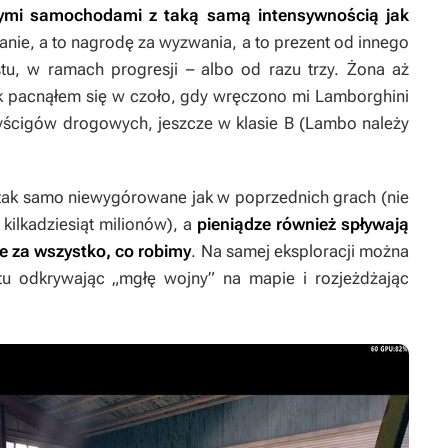
mi samochodami z taką samą intensywnością jak
anie, a to nagrodę za wyzwania, a to prezent od innego
u, w ramach progresji – albo od razu trzy. Żona aż
jak pacnąłem się w czoło, gdy wręczono mi Lamborghini
wyścigów drogowych, jeszcze w klasie B (Lambo należy
 tak samo niewygórowane jak w poprzednich grach (nie
ą kilkadziesiąt milionów), a
pieniądze również spływają
e za wszystko, co robimy
. Na samej eksploracji można
stu odkrywając „mgłę wojny” na mapie i rozjeżdżając