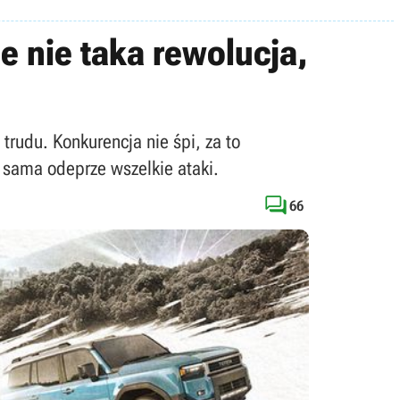
le nie taka rewolucja,
 trudu. Konkurencja nie śpi, za to
 sama odeprze wszelkie ataki.

66