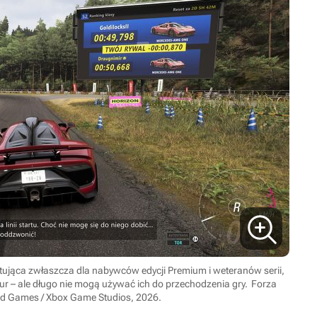
tująca zwłaszcza dla nabywców edycji Premium i weteranów serii,
 fur – ale długo nie mogą używać ich do przechodzenia gry.
Forza
nd Games / Xbox Game Studios, 2026.