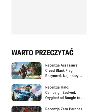
WARTO PRZECZYTAĆ
Recenzja Assassin’s
Creed Black Flag
Resynced. Najlepszy
Assassyn od lat to po
prostu stary Assassyn w
Recenzja Halo:
nowym, pięknym
Campaign Evolved.
wydaniu
Oryginał od Bungie to w
2026 nadal rewelacyjna
gra, ale Halo Studios jej
Recenzja Zero Parades.