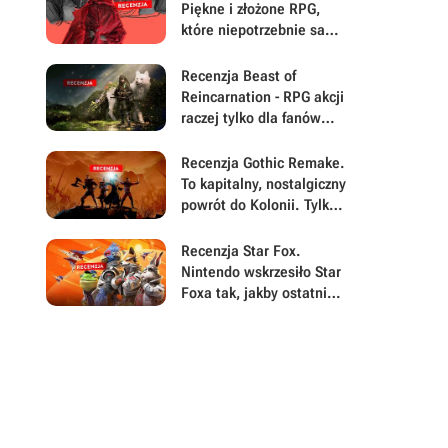
chyba nie rozumie
Piękne i złożone RPG,
które niepotrzebnie samo
się sabotuje
Recenzja Beast of
Reincarnation - RPG akcji
raczej tylko dla fanów
gatunku. Po pierwszej
połowie twórcy
Recenzja Gothic Remake.
zapomnieli o największej
To kapitalny, nostalgiczny
sile swojej gry
powrót do Kolonii. Tylko
błędy nie pozwalają w
pełni świętować
Recenzja Star Fox.
Nintendo wskrzesiło Star
Foxa tak, jakby ostatnie
25 lat w grach prawie się
nie wydarzyło