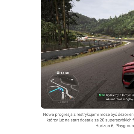
Nowa progresja z restrykcjami może być dezorien
którzy już na start dostają ze 20 superszybkich
Horizon 6, Playgrou