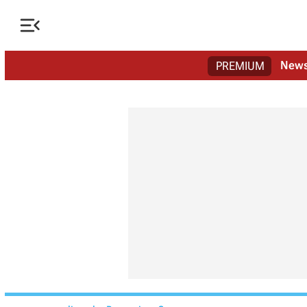

New
PREMIUM