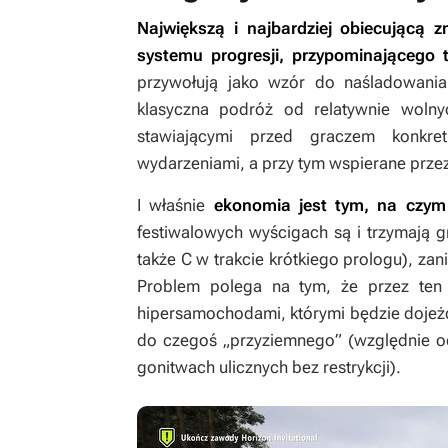
Największą i najbardziej obiecującą
systemu progresji, przypominającego 
przywołują jako wzór do naśladowania
klasyczna podróż od relatywnie wol
stawiającymi przed graczem konkret
wydarzeniami, a przy tym wspierane przez
I właśnie
ekonomia jest tym, na czy
festiwalowych wyścigach są i trzymają g
także C w trakcie krótkiego prologu), za
Problem polega na tym, że przez ten 
hipersamochodami, którymi będzie dojeżdż
do czegoś „przyziemnego” (względnie od
gonitwach ulicznych bez restrykcji).