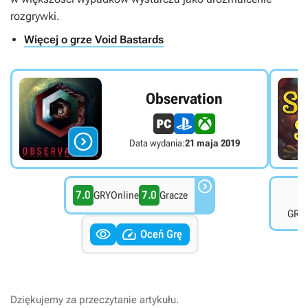
rozgrywki.
Więcej o grze Void Bastards
Observation

Data wydania:
21 maja 2019

7.0
7.0
8
GRYOnline
Gracze
GRYO


Oceń Grę
Dziękujemy za przeczytanie artykułu.