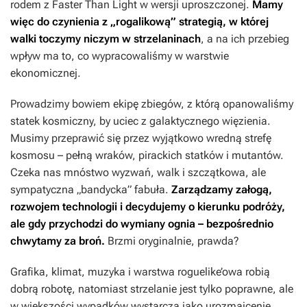
rodem z
Faster Than Light
w wersji uproszczonej.
Mamy
więc do czynienia z „rogalikową” strategią, w której
walki toczymy niczym w strzelaninach
, a na ich przebieg
wpływ ma to, co wypracowaliśmy w warstwie
ekonomicznej.
Prowadzimy bowiem ekipę zbiegów, z którą opanowaliśmy
statek kosmiczny, by uciec z galaktycznego więzienia.
Musimy przeprawić się przez wyjątkowo wredną strefę
kosmosu – pełną wraków, pirackich statków i mutantów.
Czeka nas mnóstwo wyzwań, walk i szczątkowa, ale
sympatyczna „bandycka” fabuła.
Zarządzamy załogą,
rozwojem technologii i decydujemy o kierunku podróży,
ale gdy przychodzi do wymiany ognia – bezpośrednio
chwytamy za broń.
Brzmi oryginalnie, prawda?
Grafika, klimat, muzyka i warstwa roguelike’owa robią
dobrą robotę, natomiast strzelanie jest tylko poprawne, ale
w większości wypadków wystarcza jako urozmaicenie