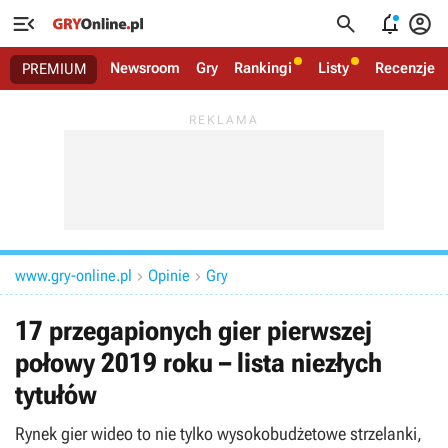




Newsroom
Gry
Rankingi
Listy
Recenzje
PREMIUM
www.gry-online.pl
Opinie
Gry


17 przegapionych gier pierwszej
połowy 2019 roku – lista niezłych
tytułów
Rynek gier wideo to nie tylko wysokobudżetowe strzelanki,