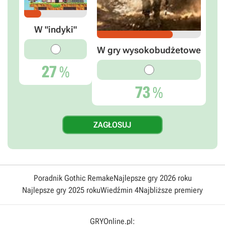
W "indyki"
W gry wysokobudżetowe
27
%
73
%
Poradnik Gothic Remake
Najlepsze gry 2026 roku
Najlepsze gry 2025 roku
Wiedźmin 4
Najbliższe premiery
GRYOnline.pl: