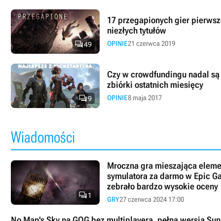
17 przegapionych gier pierwsze
niezłych tytułów

OPINIE
21 czerwca 2019
49
Czy w crowdfundingu nadal są
zbiórki ostatnich miesięcy

OPINIE
8 maja 2017
9
Wiadomości
Mroczna gra mieszająca element
symulatora za darmo w Epic Ga
zebrało bardzo wysokie oceny

1
GRY
27 czerwca 2024 17:00
No Man's Sky na GOG bez multiplayera, pełna wersja Sunl