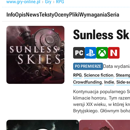
www.gry-online.pl
Gry
RPG


Info
Opis
News
Teksty
Oceny
Pliki
Wymagania
Seria
Sunless Sk
Data wydani
PO PREMIERZE
RPG
,
Science fiction
,
Steam
Crowdfunding
,
Indie
,
Side-sc
Kontynuacja popularnego Su
klimacie horroru. Tym razem
wersji XIX wieku, w które
Brytyjskiego. Głównym boha