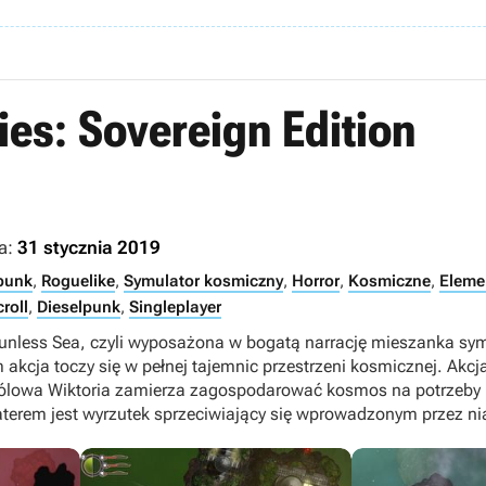
ies: Sovereign Edition
a:
31 stycznia 2019
punk
,
Roguelike
,
Symulator kosmiczny
,
Horror
,
Kosmiczne
,
Eleme
roll
,
Dieselpunk
,
Singleplayer
nless Sea, czyli wyposażona w bogatą narrację mieszanka symu
 akcja toczy się w pełnej tajemnic przestrzeni kosmicznej. Akcja
j królowa Wiktoria zamierza zagospodarować kosmos na potrzeb
terem jest wyrzutek sprzeciwiający się wprowadzonym przez nią