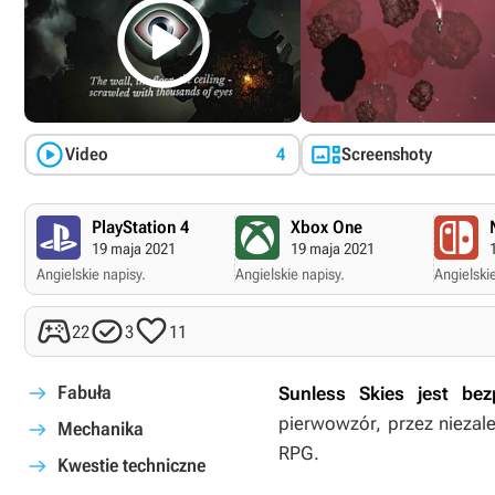



Video
4
Screenshoty
PlayStation 4
Xbox One
19 maja 2021
19 maja 2021
Angielskie napisy.
Angielskie napisy.
Angielskie



22
3
11
Fabuła
Sunless Skies
jest bezp
pierwowzór, przez niezale
Mechanika
RPG.
Kwestie techniczne