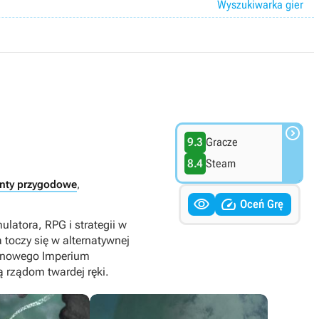
Wyszukiwarka gier

9.3
Gracze
8.4
Steam
nty przygodowe
,


Oceń Grę
latora, RPG i strategii w
 toczy się w alternatywnej
y nowego Imperium
 rządom twardej ręki.