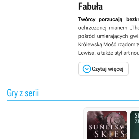
Fabuła
Twórcy porzucają bezkr
ochrzczonej mianem „The
pośród umierających gwi
Królewską Mość rządom twa
Lewisa, a także styl art n

Czytaj więcej
Gry z serii