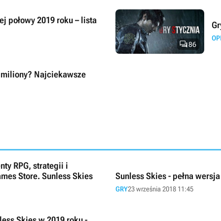
j połowy 2019 roku – lista
Gr
OP

86
 miliony? Najciekawsze
y RPG, strategii i
mes Store. Sunless Skies
Sunless Skies - pełna wersj
GRY
23 września 2018 11:45
ess Skies w 2019 roku -