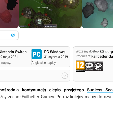
69
Wczesny dostęp:
30 sier
Nintendo Switch
PC Windows
Producent:
Failbetter G
19 maja 2021
31 stycznia 2019
 napisy.
Angielskie napisy.

ośrednią kontynuacją ciepło przyjętego
Sunless Sea
żny zespół Failbetter Games. Po raz kolejny mamy do czynie