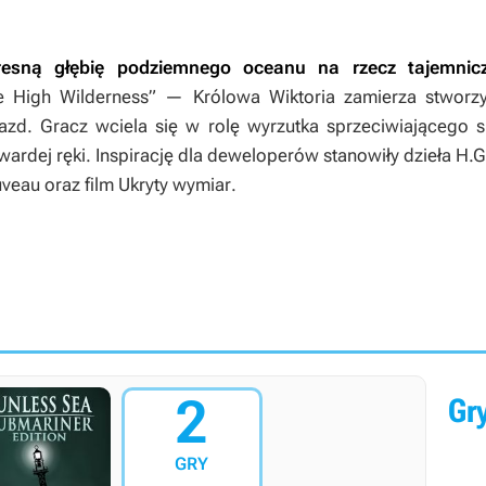
esną głębię podziemnego oceanu na rzecz tajemnicze
 High Wilderness” — Królowa Wiktoria zamierza stworzy
azd. Gracz wciela się w rolę wyrzutka sprzeciwiającego
rdej ręki. Inspirację dla deweloperów stanowiły dzieła H.G. 
ouveau oraz film
Ukryty wymiar
.
2
Gry
GRY