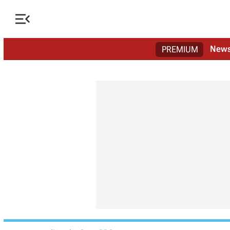

New
PREMIUM