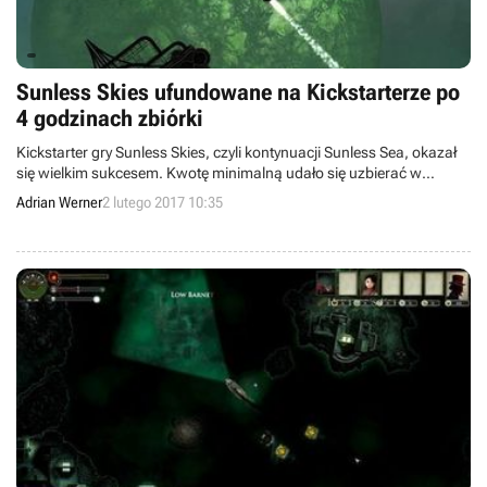
Sunless Skies ufundowane na Kickstarterze po
4 godzinach zbiórki
Kickstarter gry Sunless Skies, czyli kontynuacji Sunless Sea, okazał
się wielkim sukcesem. Kwotę minimalną udało się uzbierać w
raptem cztery godziny.
Adrian Werner
2 lutego 2017 10:35