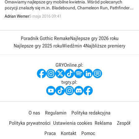
Omawiamy najlepsze gry mobilne kwietnia. Wśród polecanych
pozycji znalazły się m.in. Bladebound, Chameleon Run, Pathfinder
Adventures, No Thing, Hammer Bomb, Fallen London, Tormentum:
Adrian Werner
5 maja 2016 09:41
Dark Sorrow oraz Warbits.
Poradnik Gothic Remake
Najlepsze gry 2026 roku
Najlepsze gry 2025 roku
Wiedźmin 4
Najbliższe premiery
GRYOnline.pl:
tvgry.pl:
O nas
Regulamin
Polityka redakcyjna
Polityka prywatności
Ustawienia cookies
Reklama
Zespół
Praca
Kontakt
Pomoc