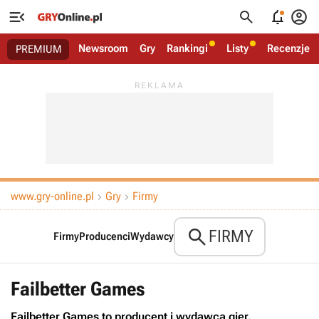




Newsroom
Gry
Rankingi
Listy
Recenzje
PREMIUM
www.gry-online.pl
Gry
Firmy



FIRMY
Firmy
Producenci
Wydawcy
Failbetter Games
Failbetter Games to producent i wydawca gier.