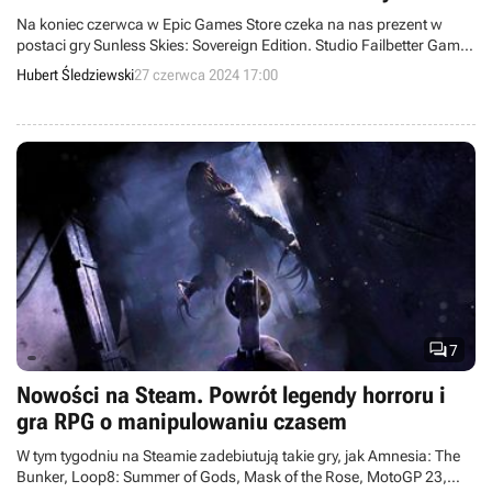
oceny
Na koniec czerwca w Epic Games Store czeka na nas prezent w
postaci gry Sunless Skies: Sovereign Edition. Studio Failbetter Games
świetnie połączyło elementy RPG, strategii i symulatora, co zostało
Hubert Śledziewski
27 czerwca 2024 17:00
docenione przez graczy oraz recenzentów.

7
Nowości na Steam. Powrót legendy horroru i
gra RPG o manipulowaniu czasem
W tym tygodniu na Steamie zadebiutują takie gry, jak Amnesia: The
Bunker, Loop8: Summer of Gods, Mask of the Rose, MotoGP 23,