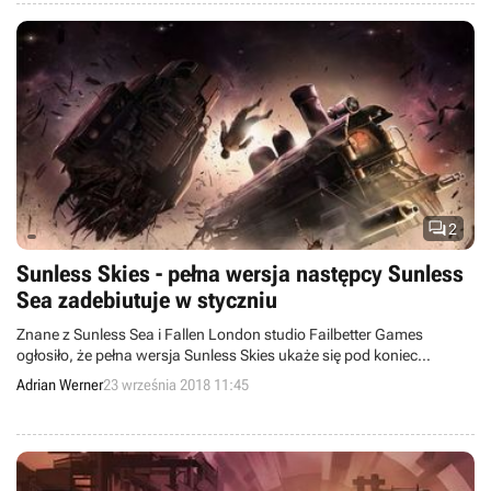

2
Sunless Skies - pełna wersja następcy Sunless
Sea zadebiutuje w styczniu
Znane z Sunless Sea i Fallen London studio Failbetter Games
ogłosiło, że pełna wersja Sunless Skies ukaże się pod koniec
stycznia przyszłego roku. Twórcy wypuścili również darmową
Adrian Werner
23 września 2018 11:45
stołową grę fabularną osadzoną w realiach gry.