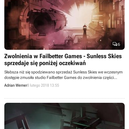

6
Zwolnienia w Failbetter Games - Sunless Skies
sprzedaje się poniżej oczekiwań
Słabsza niż się spodziewano sprzedaż Sunless Skies we wczesnym
dostępie zmusiła studio Failbetter Games do zwolnienia części
pracowników i opóźnienia premiery pełnej wersji gry. Podjęto także
Adrian Werner
8 lutego 2018 13:55
decyzję o zamknięciu mobilnego wydania Fallen London. Dalej
rozwijana będzie za to edycja przeglądarkowa.