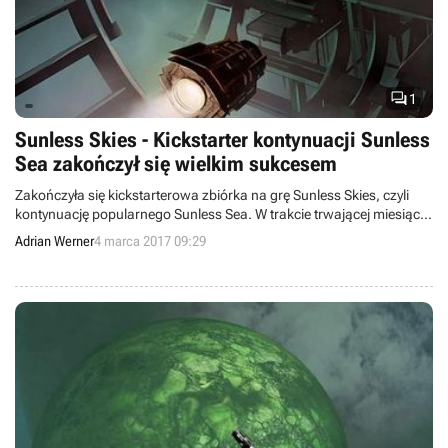

1
Sunless Skies - Kickstarter kontynuacji Sunless
Sea zakończył się wielkim sukcesem
Zakończyła się kickstarterowa zbiórka na grę Sunless Skies, czyli
kontynuację popularnego Sunless Sea. W trakcie trwającej miesiąc
akcji autorom udało się zgromadzić ponad 377 tysięcy funtów, czyli
Adrian Werner
4 marca 2017 09:29
prawie czterokrotnie więcej, niż wynosił cel minimalny.