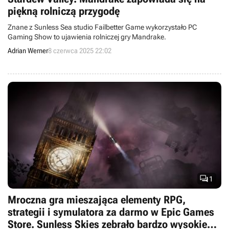
piękną rolniczą przygodę
Znane z Sunless Sea studio Failbetter Game wykorzystało PC
Gaming Show to ujawienia rolniczej gry Mandrake.
Adrian Werner
8 czerwca 2025 22:02

1
Mroczna gra mieszająca elementy RPG,
strategii i symulatora za darmo w Epic Games
Store. Sunless Skies zebrało bardzo wysokie