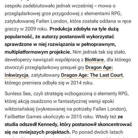
zespołu zadebiutowało jednak wcześniej – mowa o
przeglądarkowej grze przygodowej z elementami RPG,
zatytułowanej
Fallen London
, która została oddana w ręce
graczy w 2009 roku.
Produkcja zdobyła na tyle dużą
popularność, że autorzy postanowili wykorzystać
sprawdzone w niej rozwiązania w pełnoprawnym,
multiplatformowym projekcie.
Nim jednak tak się stało,
deweloperzy nawiązali współpracę z
BioWare
, dla którego
stworzyli przeglądarkowy prequel gry
Dragon Age:
Inkwizycja
, zatytułowany
Dragon Age: The Last Court
,
którego premiera odbyła się w 2014 roku.
Sunless Sea
, czyli strategię wzbogaconą o elementy RPG,
której akcję osadzono w fantastycznej wersji epoki
wiktoriańskiej (wykreowanej na potrzeby
Fallen London
),
Failbetter Games ukończyło w 2015 roku. Wtedy też
ze
studia odszedł Kennedy, który postanowił skoncentrować
się na mniejszych projektach.
Po ponad dwóch latach