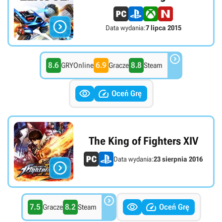

Data wydania:
7 lipca 2015

8.6
6.9
8.8
GRYOnline
Gracze
Steam


Oceń Grę
The King of Fighters XIV
Data wydania:
23 sierpnia 2016




7.5
8.2
Oceń Grę
Gracze
Steam