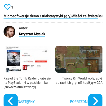

1
Microsoft
wersje demo / trial
statystyki (gry)
Wieści ze świata
Band
Autor:
Krzysztof Mysiak
Rise of the Tomb Raider ukaże się
Twórcy RimWorld wolą, abyś
na PlayStation 4 w październiku
spiracił ich grę, niż kupił ją w G2A
[News zaktualizowany]
NASTĘPNY
POPRZEDNI