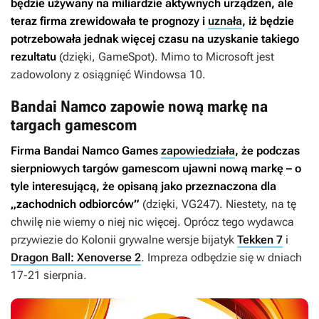
będzie używany na miliardzie aktywnych urządzeń, ale
teraz firma zrewidowała te prognozy i
uznała
, iż będzie
potrzebowała jednak więcej czasu na uzyskanie takiego
rezultatu
(dzięki, GameSpot). Mimo to Microsoft jest
zadowolony z osiągnięć Windowsa 10.
Bandai Namco zapowie nową markę na
targach gamescom
Firma Bandai Namco Games
zapowiedziała
, że podczas
sierpniowych targów gamescom ujawni nową markę – o
tyle interesującą, że opisaną jako przeznaczona dla
„zachodnich odbiorców”
(dzięki, VG247). Niestety, na tę
chwilę nie wiemy o niej nic więcej. Oprócz tego wydawca
przywiezie do Kolonii grywalne wersje bijatyk
Tekken 7
i
Dragon Ball: Xenoverse 2
. Impreza odbędzie się w dniach
17-21 sierpnia.