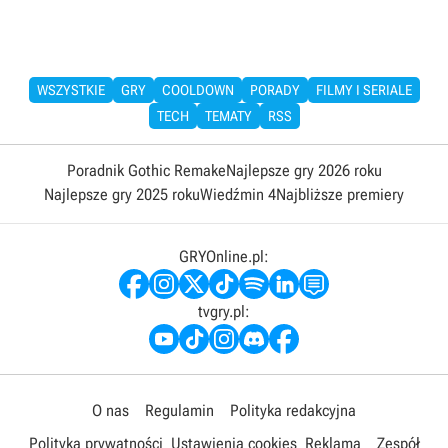
WSZYSTKIE
GRY
COOLDOWN
PORADY
FILMY I SERIALE
TECH
TEMATY
RSS
Poradnik Gothic Remake
Najlepsze gry 2026 roku
Najlepsze gry 2025 roku
Wiedźmin 4
Najbliższe premiery
GRYOnline.pl:
tvgry.pl:
O nas
Regulamin
Polityka redakcyjna
Polityka prywatności
Ustawienia cookies
Reklama
Zespół