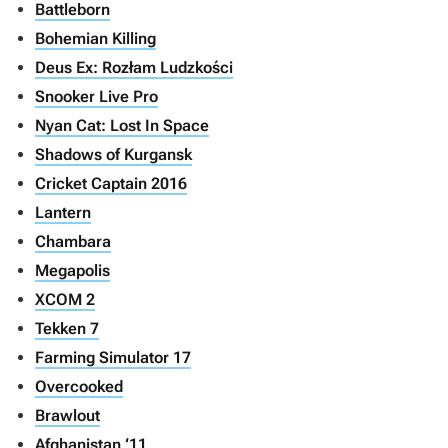
Battleborn
Bohemian Killing
Deus Ex: Rozłam Ludzkości
Snooker Live Pro
Nyan Cat: Lost In Space
Shadows of Kurgansk
Cricket Captain 2016
Lantern
Chambara
Megapolis
XCOM 2
Tekken 7
Farming Simulator 17
Overcooked
Brawlout
Afghanistan ‘11