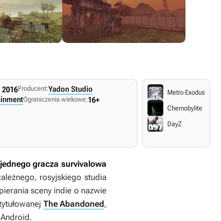
Producent:
Yadon Studio
a 2016
Metro Exodus
ainment
Ograniczenia wiekowe:
16+
Chernobylite
DayZ
a jednego gracza survivalowa
ależnego, rosyjskiego studia
ierania sceny indie o nazwie
atytułowanej
The Abandoned
,
 Android.