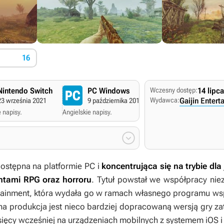
16
Nintendo Switch
PC Windows
Wczesny dostęp:
14 lipc
Wydawca:
Gaijin Entert
23 września 2021
9 października 2016
 napisy.
Angielskie napisy.

dostępna na platformie PC i
koncentrująca się na trybie dl
ntami RPG oraz horroru
. Tytuł powstał we współpracy niez
rtainment, która wydała go w ramach własnego programu wsp
na produkcja jest nieco bardziej dopracowaną wersją gry z
iesięcy wcześniej na urządzeniach mobilnych z systemem iOS i