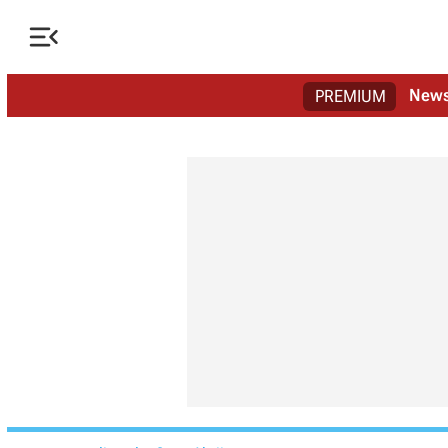

New
PREMIUM