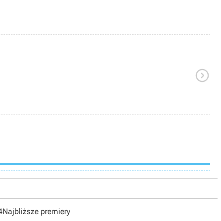

4
Najbliższe premiery