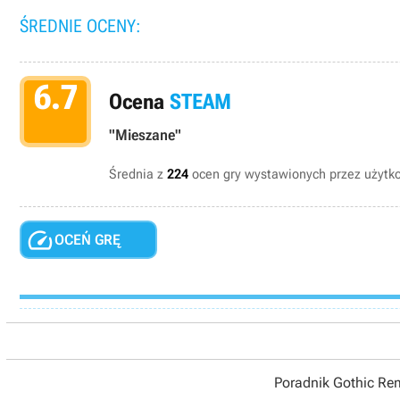
ŚREDNIE OCENY:
6.7
Ocena
STEAM
"Mieszane"
Średnia z
224
ocen gry wystawionych przez użyt

OCEŃ GRĘ
Poradnik Gothic R