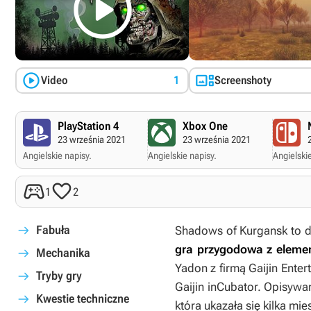



Video
1
Screenshoty
PlayStation 4
Xbox One
23 września 2021
23 września 2021
Angielskie napisy.
Angielskie napisy.
Angielskie


1
2
Fabuła
Shadows of Kurgansk
to 
gra przygodowa z eleme
Mechanika
Yadon z firmą Gaijin Ente
Tryby gry
Gaijin inCubator. Opisywa
Kwestie techniczne
która ukazała się kilka m