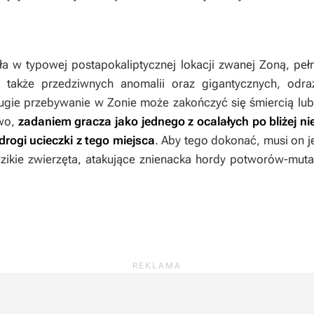
ła w typowej postapokaliptycznej lokacji zwanej Zoną, peł
 także przedziwnych anomalii oraz gigantycznych, odr
ługie przebywanie w Zonie może zakończyć się śmiercią lu
two,
zadaniem gracza jako jednego z ocalałych po bliżej nie
 drogi ucieczki z tego miejsca
. Aby tego dokonać, musi on j
 dzikie zwierzęta, atakujące znienacka hordy potworów-mu