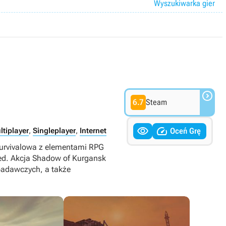
Wyszukiwarka gier

6.7
Steam


Oceń Grę
ltiplayer
,
Singleplayer
,
Internet
survivalowa z elementami RPG
ed. Akcja Shadow of Kurgansk
badawczych, a także