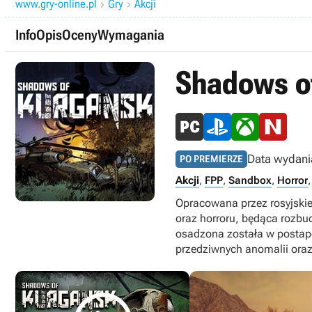
www.gry-online.pl
Gry
Akcji


Info
Opis
Oceny
Wymagania
Shadows o
Data wydani
PO PREMIERZE
Akcji
,
FPP
,
Sandbox
,
Horror
Opracowana przez rosyjskie
oraz horroru, będąca rozb
osadzona została w postapo
przedziwnych anomalii oraz