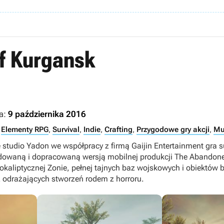
f Kurgansk
a:
9 października 2016
,
Elementy RPG
,
Survival
,
Indie
,
Crafting
,
Przygodowe gry akcji
,
Mu
 studio Yadon we współpracy z firmą Gaijin Entertainment gra 
udowaną i dopracowaną wersją mobilnej produkcji The Abandon
kaliptycznej Zonie, pełnej tajnych baz wojskowych i obiektów 
 odrażających stworzeń rodem z horroru.