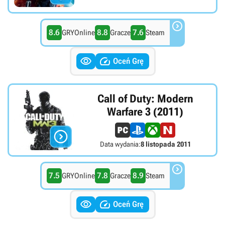

8.6
8.8
7.6
GRYOnline
Gracze
Steam


Oceń Grę
Call of Duty: Modern
Warfare 3 (2011)

Data wydania:
8 listopada 2011

7.5
7.8
8.9
GRYOnline
Gracze
Steam


Oceń Grę