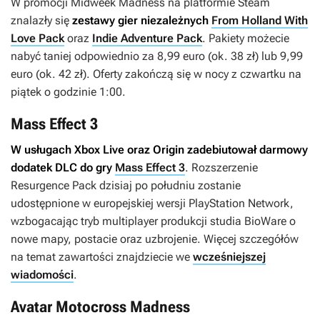
W promocji Midweek Madness na platformie Steam
znalazły się
zestawy gier niezależnych
From Holland With
Love Pack
oraz
Indie Adventure Pack
. Pakiety możecie
nabyć taniej odpowiednio za 8,99 euro (ok. 38 zł) lub 9,99
euro (ok. 42 zł). Oferty zakończą się w nocy z czwartku na
piątek o godzinie 1:00.
Mass Effect 3
W usługach Xbox Live oraz Origin zadebiutował darmowy
dodatek DLC do gry
Mass Effect 3
. Rozszerzenie
Resurgence Pack
dzisiaj po południu zostanie
udostępnione w europejskiej wersji PlayStation Network,
wzbogacając tryb multiplayer produkcji studia BioWare o
nowe mapy, postacie oraz uzbrojenie. Więcej szczegółów
na temat zawartości znajdziecie we
wcześniejszej
wiadomości
.
Avatar Motocross Madness