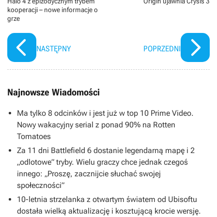
Halo 4 z epizodycznym trybem
Origin ujawnia Crysis 3
kooperacji – nowe informacje o
grze
NASTĘPNY
POPRZEDNI
Najnowsze Wiadomości
Ma tylko 8 odcinków i jest już w top 10 Prime Video.
Nowy wakacyjny serial z ponad 90% na Rotten
Tomatoes
Za 11 dni Battlefield 6 dostanie legendarną mapę i 2
„odlotowe” tryby. Wielu graczy chce jednak czegoś
innego: „Proszę, zacznijcie słuchać swojej
społeczności”
10-letnia strzelanka z otwartym światem od Ubisoftu
dostała wielką aktualizację i kosztującą krocie wersję.