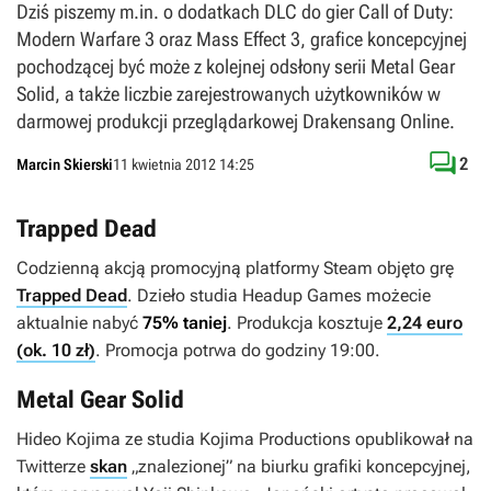
Dziś piszemy m.in. o dodatkach DLC do gier Call of Duty:
Modern Warfare 3 oraz Mass Effect 3, grafice koncepcyjnej
pochodzącej być może z kolejnej odsłony serii Metal Gear
Solid, a także liczbie zarejestrowanych użytkowników w
darmowej produkcji przeglądarkowej Drakensang Online.

2
Marcin Skierski
11 kwietnia 2012 14:25
Trapped Dead
Codzienną akcją promocyjną platformy Steam objęto grę
Trapped Dead
. Dzieło studia Headup Games możecie
aktualnie nabyć
75% taniej
. Produkcja kosztuje
2,24 euro
(ok. 10 zł)
. Promocja potrwa do godziny 19:00.
Metal Gear Solid
Hideo Kojima ze studia Kojima Productions opublikował na
Twitterze
skan
„znalezionej” na biurku grafiki koncepcyjnej,