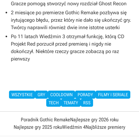
Gracze pomogą stworzyć nowy rozdział Ghost Recon
2 miesiące po premierze Gothic Remake pozbywa się
irytującego błędu, przez który nie dało się ukończyć gry.
Twórcy naprawili również dwie inne istotne usterki
Po 11 latach Wiedźmin 3 otrzymał funkcję, którą CD
Projekt Red porzucił przed premierą i nigdy nie
dokończył. Niektóre rzeczy gracze zobaczą po raz
pierwszy
WSZYSTKIE
GRY
COOLDOWN
PORADY
FILMY I SERIALE
TECH
TEMATY
RSS
Poradnik Gothic Remake
Najlepsze gry 2026 roku
Najlepsze gry 2025 roku
Wiedźmin 4
Najbliższe premiery