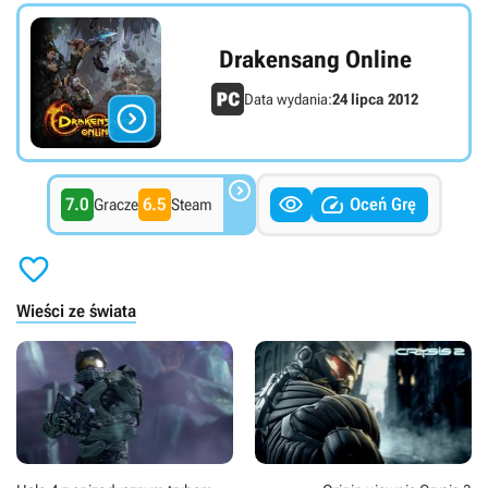
Drakensang Online
Data wydania:
24 lipca 2012




7.0
6.5
Oceń Grę
Gracze
Steam

Wieści ze świata