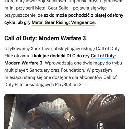
którą narysował Yoji Shinkawa. Japoński artysta pracował
m.in. przy serii
Metal Gear Solid
– pojawia się więc
przypuszczenie, że
szkic może pochodzić z piątej odsłony
cyklu lub gry
Metal Gear Rising: Vengeance
.
Call of Duty: Modern Warfare 3
Użytkownicy Xbox Live subskrybujący usługę
Call of Duty
Elite
otrzymali
kolejne dodatki DLC do gry
Call of Duty:
Modern Warfare 3
. Wprowadzają one dwie mapy do trybu
multiplayer:
Sanctuary
oraz
Foundation
. W przyszłym
miesiącu staną się one dostępne dla abonentów Call of
Duty Elite posiadających PlayStation 3.