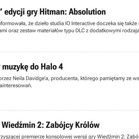
 edycji gry Hitman: Absolution
ormowała, że dzieło studia IO Interactive doczeka się także 
cjami oraz zestaw materiałów typu DLC z dodatkowymi rodzaja
y muzykę do Halo 4
przez Neila Davidge’a, producenta, którego pamiętamy ze w
zainteresowań.
y Wiedźmin 2: Zabójcy Królów
zyszącej premierze konsolowej wersji gry Wiedźmin 2: Zabój