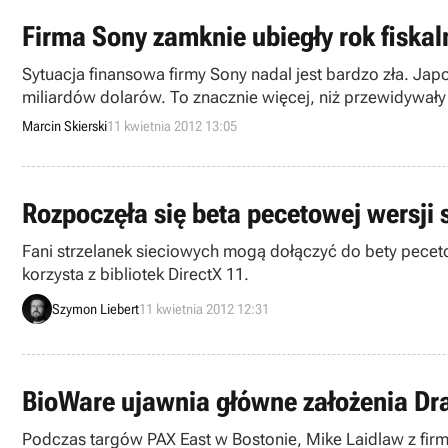
Firma Sony zamknie ubiegły rok fiskal
Sytuacja finansowa firmy Sony nadal jest bardzo zła. Jap
miliardów dolarów. To znacznie więcej, niż przewidywał
Marcin Skierski
11 kwietnia 2012 13:05
Rozpoczęła się beta pecetowej wersji 
Fani strzelanek sieciowych mogą dołączyć do bety pecetow
korzysta z bibliotek DirectX 11.
Szymon Liebert
11 kwietnia 2012 12:31
BioWare ujawnia główne założenia Dra
Podczas targów PAX East w Bostonie, Mike Laidlaw z firmy 