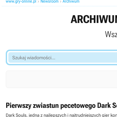
www.gry-online.pl
Newsroom
Archiwum


ARCHIWUM
Wsz
Szukaj
wiadomości...
Pierwszy zwiastun pecetowego Dark S
Dark Souls, jedna z najlepszych i najtrudniejszych gier