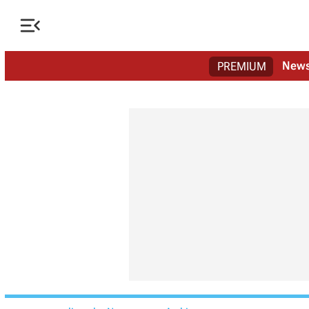

New
PREMIUM