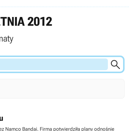
TNIA 2012
maty

u
zez Namco Bandai. Firma potwierdziła plany odnośnie