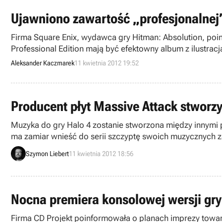
Ujawniono zawartość „profesjonalnej”
Firma Square Enix, wydawca gry Hitman: Absolution, poinf
Professional Edition mają być efektowny album z ilustra
Aleksander Kaczmarek
11 kwietnia 2012 19:52
Producent płyt Massive Attack stworz
Muzyka do gry Halo 4 zostanie stworzona między innymi 
ma zamiar wnieść do serii szczyptę swoich muzycznych 
Szymon Liebert
11 kwietnia 2012 18:56
Nocna premiera konsolowej wersji gr
Firma CD Projekt poinformowała o planach imprezy towar