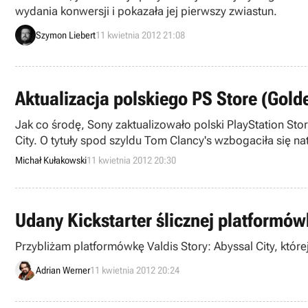
wydania konwersji i pokazała jej pierwszy zwiastun.
Szymon Liebert
11 kwietnia 2012 21:08
Aktualizacja polskiego PS Store (Gold
Jak co środę, Sony zaktualizowało polski PlayStation Sto
City. O tytuły spod szyldu Tom Clancy's wzbogaciła się na
Michał Kułakowski
11 kwietnia 2012 20:30
Udany Kickstarter ślicznej platformówk
Przybliżam platformówkę Valdis Story: Abyssal City, której
Adrian Werner
11 kwietnia 2012 20:24