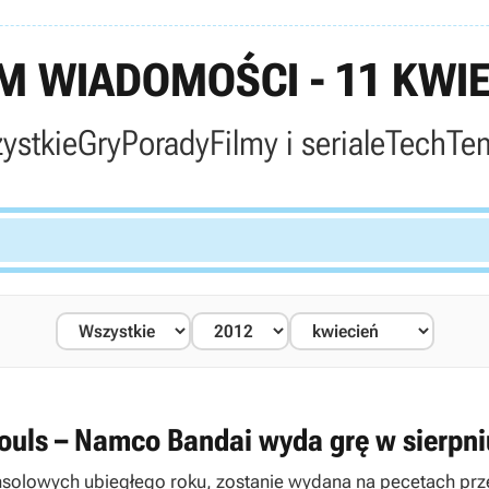
 WIADOMOŚCI - 11 KWIE
ystkie
Gry
Porady
Filmy i seriale
Tech
Te
ouls – Namco Bandai wyda grę w sierpni
 konsolowych ubiegłego roku, zostanie wydana na pecetach pr