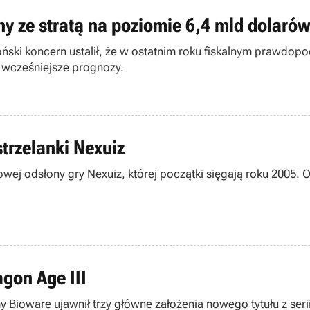
ny ze stratą na poziomie 6,4 mld dolaró
oński koncern ustalił, że w ostatnim roku fiskalnym prawdop
y wcześniejsze prognozy.
strzelanki Nexuiz
ej odsłony gry Nexuiz, której początki sięgają roku 2005. Ob
gon Age III
Bioware ujawnił trzy główne założenia nowego tytułu z serii 