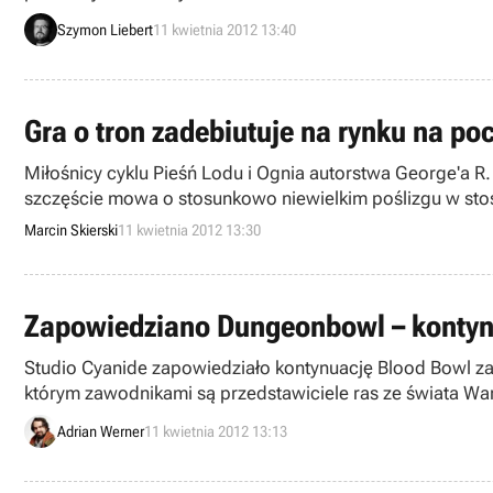
Szymon Liebert
11 kwietnia 2012 13:40
Gra o tron zadebiutuje na rynku na po
Miłośnicy cyklu Pieśń Lodu i Ognia autorstwa George'a R
szczęście mowa o stosunkowo niewielkim poślizgu w sto
Marcin Skierski
11 kwietnia 2012 13:30
Zapowiedziano Dungeonbowl – kontynu
Studio Cyanide zapowiedziało kontynuację Blood Bowl z
którym zawodnikami są przedstawiciele ras ze świata W
Adrian Werner
11 kwietnia 2012 13:13