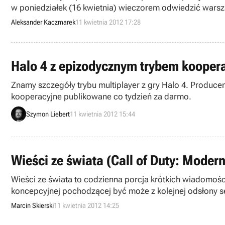
w poniedziałek (16 kwietnia) wieczorem odwiedzić wars
Aleksander Kaczmarek
11 kwietnia 2012 17:28
Halo 4 z epizodycznym trybem koopera
Znamy szczegóły trybu multiplayer z gry Halo 4. Producen
kooperacyjne publikowane co tydzień za darmo.
Szymon Liebert
11 kwietnia 2012 15:44
Wieści ze świata (Call of Duty: Modern
Wieści ze świata to codzienna porcja krótkich wiadomości
koncepcyjnej pochodzącej być może z kolejnej odsłony se
Drakensang Online.
Marcin Skierski
11 kwietnia 2012 14:25