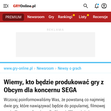




Newsroom
Gry
Rankingi
Listy
Recenzje
PREMIUM
www.gry-online.pl
Newsroom
Newsy o grach


Wiemy, kto będzie produkować gry z
Obcym dla koncernu SEGA
Wczoraj poinformowaliśmy Was, że powstaną co najmniej
dwie gry, które nawiązywać będzie do popularnej, filmowej