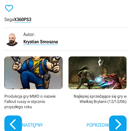

Sega
X360
PS3
Autor:
Krystian Smoszna
Produkcja gry MMO o nazwie
Najlepiej sprzedające się gry w
Fallout ruszy w styczniu
Wielkiej Brytanii (12/12/06)
przyszłego roku
NASTĘPNY
POPRZEDNI