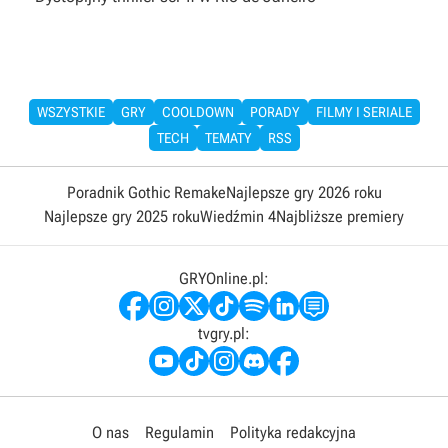
WSZYSTKIE
GRY
COOLDOWN
PORADY
FILMY I SERIALE
TECH
TEMATY
RSS
Poradnik Gothic Remake
Najlepsze gry 2026 roku
Najlepsze gry 2025 roku
Wiedźmin 4
Najbliższe premiery
GRYOnline.pl:
tvgry.pl:
O nas
Regulamin
Polityka redakcyjna