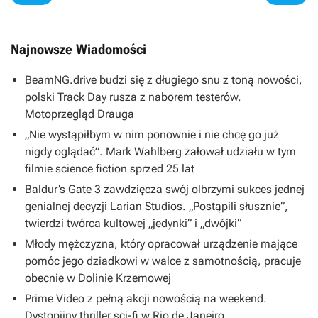
Najnowsze Wiadomości
BeamNG.drive budzi się z długiego snu z toną nowości,
polski Track Day rusza z naborem testerów.
Motoprzegląd Drauga
„Nie wystąpiłbym w nim ponownie i nie chcę go już
nigdy oglądać”. Mark Wahlberg żałował udziału w tym
filmie science fiction sprzed 25 lat
Baldur’s Gate 3 zawdzięcza swój olbrzymi sukces jednej
genialnej decyzji Larian Studios. „Postąpili słusznie”,
twierdzi twórca kultowej „jedynki” i „dwójki”
Młody mężczyzna, który opracował urządzenie mające
pomóc jego dziadkowi w walce z samotnością, pracuje
obecnie w Dolinie Krzemowej
Prime Video z pełną akcji nowością na weekend.
Dystopijny thriller sci-fi w Rio de Janeiro