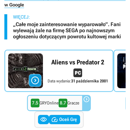
w Google
WIĘCEJ:
„Całe moje zainteresowanie wyparowało”. Fani
wylewają żale na firmę SEGA po najnowszym
ogłoszeniu dotyczącym powrotu kultowej marki
Aliens vs Predator 2

Data wydania:
31 października 2001

7.5
8.7
GRYOnline
Gracze


Oceń Grę