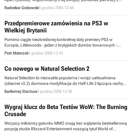
wymienionych aktorów był dotychczas przypisywany do roli Agenta
Radosław Grabowski
5 grudnia 2006 13:44
47 w nadchodzącej ekranizacji serii gier pt. Hitman. Internetowy
serwis Ain't It Cool News donosi jednak, że ostatecznie Diesel został
zastąpiony przez Olyphanta.
Przedpremierowe zamówienia na PS3 w
Wielkiej Brytanii
Pomimo ciągle nieokreślonej konkretnej daty premiery PS3 w
Europie, Littlewoods - jeden z brytyjskich domów towarowych -
rozpoczął przedpremierowe zamówienia w swoim sklepie
Piotr Materzok
5 grudnia 2006 13:43
internetowym.
Co nowego w Natural Selection 2
Natural Selection to niezwykle popularna i wciąż uaktualniana
(obecnie v3.2) darmowa modyfikacja do Half-Life 2 łącząca cechy
klasycznego FPS-a oraz strategii toczonej w czasie rzeczywistym.
Bartłomiej Stachura
5 grudnia 2006 13:38
Wszystko to za sprawą postaci Commandera, w którego może
wcielić się gracz.
Wygraj klucz do Beta Testów WoW: The Burning
Crusade
Wszyscy miłośnicy gatunku MMO znają bez wątpienia bestsellerową
pozycję studia Blizzard Entertainment noszącą tytuł World of