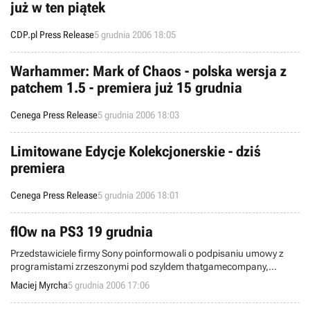
już w ten piątek
CDP.pl Press Release
5 grudnia 2006 18:05
Warhammer: Mark of Chaos - polska wersja z
patchem 1.5 - premiera już 15 grudnia
Cenega Press Release
5 grudnia 2006 18:03
Limitowane Edycje Kolekcjonerskie - dziś
premiera
Cenega Press Release
5 grudnia 2006 18:01
flOw na PS3 19 grudnia
Przedstawiciele firmy Sony poinformowali o podpisaniu umowy z
programistami zrzeszonymi pod szyldem thatgamecompany,
odpowiedzialnymi za stworzenie bijącej rekordy popularności gry
Maciej Myrcha
5 grudnia 2006 17:06
flOw (pierwotnie dostępnej we flashu). Umowa dotyczy produkcji
kolejnych tytułów przeznaczonych dla konsoli PS3.