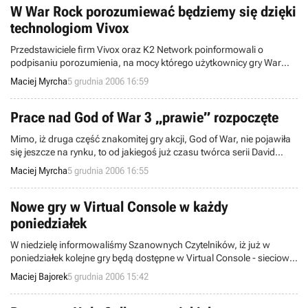
W War Rock porozumiewać będziemy się dzięki
technologiom Vivox
Przedstawiciele firm Vivox oraz K2 Network poinformowali o
podpisaniu porozumienia, na mocy którego użytkownicy gry War
Rock będą mogli korzystać z technologii stworzonych przez Vivox do
Maciej Myrcha
5 grudnia 2006 16:59
głosowego porozumiewania się podczas rozgrywki. Rozwiązania
Vivax znaleźć można m.in. w grach Fallen Earth czy Second Life, a
firma specjalizuje się właśnie w „obsłudze” produkcji spod znaku
Prace nad God of War 3 „prawie” rozpoczęte
MMO.
Mimo, iż druga część znakomitej gry akcji, God of War, nie pojawiła
się jeszcze na rynku, to od jakiegoś już czasu twórca serii David
Jaffe, napomykał o możliwości „domknięcia” trylogii. I wszystko
Maciej Myrcha
5 grudnia 2006 16:55
wskazuje, iż tak się właśnie stanie, bowiem rozpoczęły się pierwsze,
nieśmiałe prace nad God of War 3.
Nowe gry w Virtual Console w każdy
poniedziałek
W niedzielę informowaliśmy Szanownych Czytelników, iż już w
poniedziałek kolejne gry będą dostępne w Virtual Console - sieciowej
usłudze Nintendo dla konsoli Wii. Tak też wczoraj się stało i lista
Maciej Bajorek
5 grudnia 2006 15:42
dostępnych pozycji została powiększona o cztery tytuły.