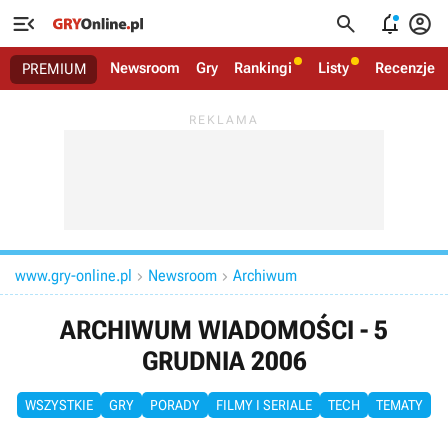




Newsroom
Gry
Rankingi
Listy
Recenzje
PREMIUM
www.gry-online.pl
Newsroom
Archiwum


ARCHIWUM WIADOMOŚCI - 5
GRUDNIA 2006
WSZYSTKIE
GRY
PORADY
FILMY I SERIALE
TECH
TEMATY