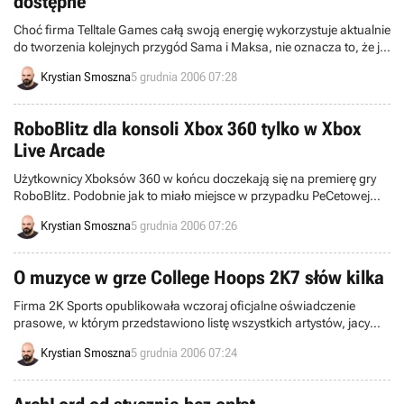
dostępne
Choć firma Telltale Games całą swoją energię wykorzystuje aktualnie
do tworzenia kolejnych przygód Sama i Maksa, nie oznacza to, że jej
pracownicy zapomnieli o swoim debiutanckim projekcie – Bone.
Krystian Smoszna
5 grudnia 2006 07:28
Przygotowania do produkcji nowych odcinków najwyraźniej trwają,
choć nikt oficjalnie nie potwierdził, że cykl w niedługim czasie
zostanie powiększony o kolejne tytuły.
RoboBlitz dla konsoli Xbox 360 tylko w Xbox
Live Arcade
Użytkownicy Xboksów 360 w końcu doczekają się na premierę gry
RoboBlitz. Podobnie jak to miało miejsce w przypadku PeCetowej
edycji programu, także i wersja na konsolę dystrybuowana będzie
Krystian Smoszna
5 grudnia 2006 07:26
wyłącznie przez Internet, a dokładnie dzięki usłudze Xbox Live
Arcade.
O muzyce w grze College Hoops 2K7 słów kilka
Firma 2K Sports opublikowała wczoraj oficjalne oświadczenie
prasowe, w którym przedstawiono listę wszystkich artystów, jacy
odpowiedzialni są za oprawę muzyczną w najnowszej odsłonie
Krystian Smoszna
5 grudnia 2006 07:24
cyklu College Hoops.