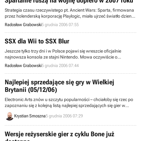
Spartanie ruszą na wojnę dopiero w 2007 roku
Strategia czasu rzeczywistego pt. Ancient Wars: Sparta, firmowana
przez holenderską korporację Playlogic, miała ujrzeć światło dzienne
jeszcze w bieżącym roku. Jednakże podano właśnie, iż gotowy
Radosław Grabowski
5 grudnia 2006 07:55
produkt trafi na sklepowe półki dopiero w pierwszym kwartale Anno
Domini 2007. Holendrom udało się ponadto pozyskać mocnego
partnera wydawniczego.
SSX dla Wii to SSX Blur
Jeszcze tylko trzy dni i w Polsce pojawi się wreszcie oficjalnie
najnowsza konsola ze stajni Nintendo. Mowa oczywiście o
platformie Wii, ku której zmierza sporo ciekawych gier. Pod koniec
Radosław Grabowski
5 grudnia 2006 07:44
ubiegłego miesiąca informowaliśmy Was, że wiceprezes korporacji
Electronic Arts potwierdził developing gry z bestsellerowego cyklu
SSX, przeznaczonej dla omawianej konsoli. Dziś wiemy więcej na
Najlepiej sprzedające się gry w Wielkiej
niniejszy temat.
Brytanii (05/12/06)
Electronic Arts znów u szczytu popularności – chciałoby się rzec po
zapoznaniu się z kolejną listą najlepiej sprzedających się gier w
Wielkiej Brytanii. Aż trzy produkty tego koncernu znalazły się w
Krystian Smoszna
5 grudnia 2006 07:29
pierwszej piątce najnowszego notowania (tydzień zakończony 4
grudnia), które tradycyjnie już prezentujemy Wam we wtorkowy
poranek.
Wersje reżyserskie gier z cyklu Bone już