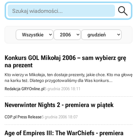

Szukaj
wiadomości...
Konkurs GOL Mikołaj 2006 – sam wybierz grę
na prezent
Kto wierzy w Mikołaja, ten dostaje prezenty, jakie chce. Kto ma głowę
na karku też. Dlatego przygotowaliśmy dla Was konkurs
mikołajkowy, w którym sami zadecydujecie, co chcecie wygrać.
Redakcja GRYOnline.pl
5 grudnia 2006 18:11
Neverwinter Nights 2 - premiera w piątek
CDP.pl Press Release
5 grudnia 2006 18:07
Age of Empires III: The WarChiefs - premiera