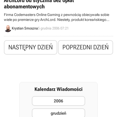
ArchLord od stycznia bez opłat
abonamentowych
Firma Codemasters Online Gaming z pewnością obiecywała sobie
wiele po premierze gry ArchLord. Niestety, produkt koreańskiego
studia NHN Games nie spotkał się z wielkim uznaniem. Program
Krystian Smoszna
5 grudnia 2006 07:21
został dosłownie zrównany z ziemią przez krytyków (średnia ocena
na poziomie 44% według magazynu GamesRankings), co
przełożyło się na nikłe zainteresowanie ze strony graczy.
NASTĘPNY DZIEŃ
POPRZEDNI DZIEŃ
Kalendarz Wiadomości
2006
grudzień