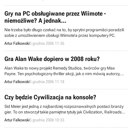
nazwaną Brain Buster Puzzle Pack i tworzoną przez firmę Agetec.
Komercyjna premiera gotowego produktu nastąpi już w lutym 2007
roku.
Gry na PC obsługiwane przez Wiimote -
niemożliwe? A jednak...
Nie trzeba było długo czekać na to, by sprytni programiści poradzili
sobie z umożliwieniem obsługi Wiimote’a przez komputery PC.
Artur Falkowski
5 grudnia 2006 11:36
Gra Alan Wake dopiero w 2008 roku?
Alan Wake to nowy projekt Remedy Studios, twórców gry Max
Payne. Ten psychologiczny thriller akcji, jak o nim mówią autorzy,
wzbudza spore zainteresowanie graczy. Niestety,
Artur Falkowski
5 grudnia 2006 11:18
najprawdopodobniej na premierę przyjdzie nam nieco poczekać.
Czy będzie Cywilizacja na konsole?
Sid Meier jest jedną z najbardziej rozpoznawalnych postaci branży
gier. To on stworzył takie pamiętne tytuły jak Civilization, Railroads
czy Pirates. Twórca kojarzony był dotąd raczej z komputerową
Artur Falkowski
5 grudnia 2006 10:33
rozrywką. Ostatnio jednak wspomniał, że jego firma, Firaxis Games,
myśli o rozszerzeniu działalności na konsole.