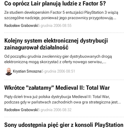
Co oprócz Lair planują ludzie z Factor 5?
Ze studiem developerskim Factor 5 entuzjaści PlayStation 3 wiążą
szczególne nadzieje, ponieważ jego pracownicy przygotowują
znakomicie zapowiadającą się grę pt. Lair. Jednak nie tylko latające
Radosław Grabowski
5 grudnia 2006 08:55
smoki mają w zanadrzu autorzy pamiętnej serii Star Wars: Rogue
Squadron, o czym świadczy ostatnia wypowiedź Juliana
Eggbrechta – prezesa F5.
Kolejny system elektronicznej dystrybucji
zainagurował działalność
Od początku grudnia zwolennicy gier dystrybuowanych drogą
elektroniczną mogą skorzystać z oferty nowego serwisu,
świadczącego takie usługi. Stworzona przez amerykańską firmę
Krystian Smoszna
5 grudnia 2006 08:51
Solar Studios Inc. witryna, oferuje mnóstwo tytułów, zarówno tych
mniej znanych, jak i wielkich hitów.
Wkrótce "załatamy" Medieval II: Total War
Piąty dzień trwa już polska dystrybucja Medieval II: Total War,
podczas gdy w państwach zachodnich owa gra strategiczna jest
dostępna od prawie miesiąca. Produkt sprzedaje się dobrze nie tylko
Radosław Grabowski
5 grudnia 2006 08:32
w naszym kraju, ale developerzy zdają sobie sprawę, iż ich dzieło
wymaga pewnych poprawek. Właśnie dlatego szykują pierwszy
patch, mający ujrzeć światło dzienne w ciągu najbliższych dni.
Sony udostępnia pięć gier z konsoli PlayStation