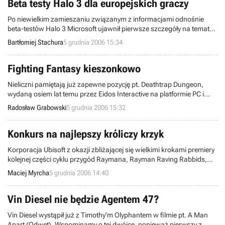
Beta testy Halo 3 dla europejskich graczy
Po niewielkim zamieszaniu związanym z informacjami odnośnie
beta-testów Halo 3 Microsoft ujawnił pierwsze szczegóły na temat
dostępności europejskiej wersji testowej gry. Póki co jedynym
Bartłomiej Stachura
5 grudnia 2006 15:34
sposobem na przetestowanie bety ze studia Bungie jest zgłoszenie
się na jedną z 33 oficjalnych stron Xbox Community Network –
każda z nich bowiem dostała pewną pulę miejsc w becie do
Fighting Fantasy kieszonkowo
rozdysponowania.
Nieliczni pamiętają już zapewne pozycję pt. Deathtrap Dungeon,
wydaną osiem lat temu przez Eidos Interactive na platformie PC i
PlayStation. Bazowała ona na klasycznej (tj. papierowej) grze
Radosław Grabowski
5 grudnia 2006 15:32
fabularnej, noszącej taki sam tytuł i stanowiącej część uniwersum
Fighting Fantasy. Ten stworzony przez Steve'a Jacksona i Iana
Livingstone'a świat wkrótce powróci do elektroniczno-rozrywkowej
Konkurs na najlepszy króliczy krzyk
rzeczywistości.
Korporacja Ubisoft z okazji zbliżającej się wielkimi krokami premiery
kolejnej części cyklu przygód Raymana, Rayman Raving Rabbids,
postanowiła uraczyć fanów serii ciekawym konkursem. Jak
Maciej Myrcha
5 grudnia 2006 14:40
zapewne wiecie, jednym ze znaków szczególnych wspomnianej gry
jest Krzyk Królika (w wolnym tłumaczeniu) i to właśnie on jest
głównym „bohaterem” konkursu.
Vin Diesel nie będzie Agentem 47?
Vin Diesel wystąpił już z Timothy'm Olyphantem w filmie pt. A Man
Apart (Odwet). Wspominamy o tej dwójce, ponieważ pierwszy z