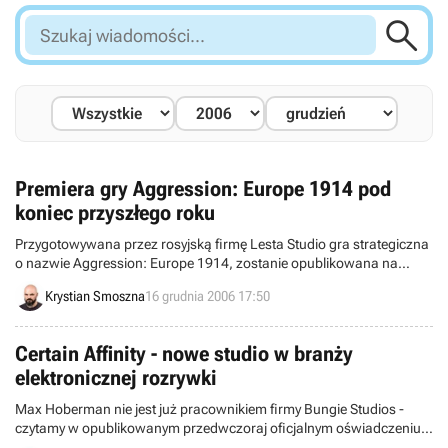

Szukaj
wiadomości...
Premiera gry Aggression: Europe 1914 pod
koniec przyszłego roku
Przygotowywana przez rosyjską firmę Lesta Studio gra strategiczna
o nazwie Aggression: Europe 1914, zostanie opublikowana na
rynku później niż planowano. Program trafi do sklepów dopiero pod
Krystian Smoszna
16 grudnia 2006 17:50
koniec przyszłego roku.
Certain Affinity - nowe studio w branży
elektronicznej rozrywki
Max Hoberman nie jest już pracownikiem firmy Bungie Studios -
czytamy w opublikowanym przedwczoraj oficjalnym oświadczeniu
prasowym. Człowiek, który stał na czele zespołu opracowującego