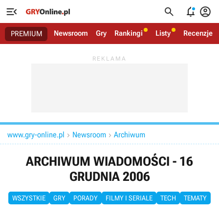




Newsroom
Gry
Rankingi
Listy
Recenzje
PREMIUM
www.gry-online.pl
Newsroom
Archiwum


ARCHIWUM WIADOMOŚCI - 16
GRUDNIA 2006
WSZYSTKIE
GRY
PORADY
FILMY I SERIALE
TECH
TEMATY