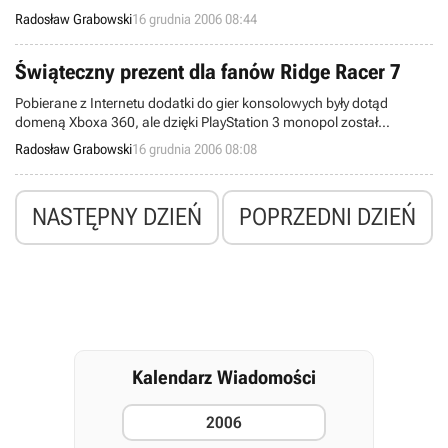
w naszym kraju. Dla wszystkich miłośników kolejnictwa w wydaniu
Radosław Grabowski
16 grudnia 2006 08:44
wirtualnym firma Firaxis Games przygotowuje bożonarodzeniowy
prezent, który będzie można całkowicie za darmo pobrać z
Internetu.
Świąteczny prezent dla fanów Ridge Racer 7
Pobierane z Internetu dodatki do gier konsolowych były dotąd
domeną Xboxa 360, ale dzięki PlayStation 3 monopol został
przełamany. Właśnie dowiedzieliśmy się, że korporacja Namco
Radosław Grabowski
16 grudnia 2006 08:08
szykuje darmowy bonus dla wszystkich osób, które kupiły siódmą
część ekscytujących wyścigów samochodowych, zatytułowanych
Ridge Racer.
NASTĘPNY DZIEŃ
POPRZEDNI DZIEŃ
Kalendarz Wiadomości
2006