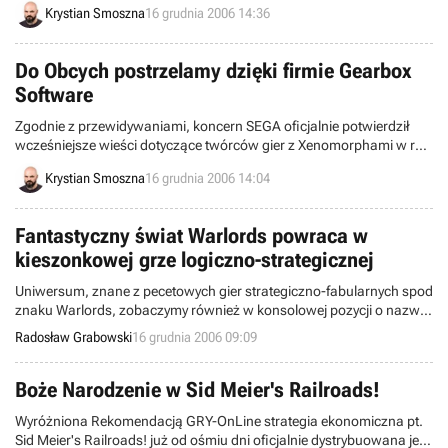
Krystian Smoszna
16 grudnia 2006 14:36
tryb multiplayer w grze Halo 2, został szefem nowego studia o
nazwie Certain Affinity.
Do Obcych postrzelamy dzięki firmie Gearbox
Software
Zgodnie z przewidywaniami, koncern SEGA oficjalnie potwierdził
wcześniejsze wieści dotyczące twórców gier z Xenomorphami w roli
głównej. W czwartek okazało się, że program z gatunku RPG
Krystian Smoszna
16 grudnia 2006 14:04
przygotuje Obsidian Entertainment, dziś natomiast dowiedzieliśmy
się, że za pierwszoosobową strzelaninę odpowiadać będzie studio
Gearbox Software LLC.
Fantastyczny świat Warlords powraca w
kieszonkowej grze logiczno-strategicznej
Uniwersum, znane z pecetowych gier strategiczno-fabularnych spod
znaku Warlords, zobaczymy również w konsolowej pozycji o nazwie
Puzzle Quest: Challenge of the Warlords. Gotowy produkt ma ujrzeć
Radosław Grabowski
16 grudnia 2006 09:09
światło dzienne w marcu przyszłego roku – wydawca zamierza
udostępnić to dzieło posiadaczom PlayStation Portable i Nintendo
DS.
Boże Narodzenie w Sid Meier's Railroads!
Wyróżniona Rekomendacją GRY-OnLine strategia ekonomiczna pt.
Sid Meier's Railroads! już od ośmiu dni oficjalnie dystrybuowana jest