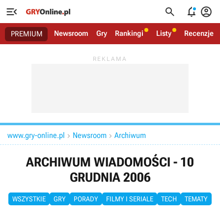




Newsroom
Gry
Rankingi
Listy
Recenzje
PREMIUM
www.gry-online.pl
Newsroom
Archiwum


ARCHIWUM WIADOMOŚCI - 10
GRUDNIA 2006
WSZYSTKIE
GRY
PORADY
FILMY I SERIALE
TECH
TEMATY