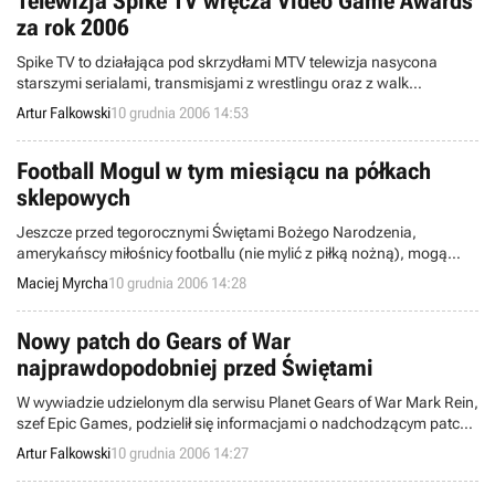
Telewizja Spike TV wręcza Video Game Awards
za rok 2006
Spike TV to działająca pod skrzydłami MTV telewizja nasycona
starszymi serialami, transmisjami z wrestlingu oraz z walk
odbywających się w ramach Ultimate Fighting Championship. Nie
Artur Falkowski
10 grudnia 2006 14:53
zapomina również o graczach i rokrocznie wręcza nagrody dla
branży elektronicznej rozrywki – Video Game Awards. Właśnie
została ogłoszona lista zwycięzców za rok 2006.
Football Mogul w tym miesiącu na półkach
sklepowych
Jeszcze przed tegorocznymi Świętami Bożego Narodzenia,
amerykańscy miłośnicy footballu (nie mylić z piłką nożną), mogą
spodziewać się kolejnego produktu trafiającego w ich gusta. Będzie
Maciej Myrcha
10 grudnia 2006 14:28
to Football Mogul 2007, produkcji firmy Enlight, który podobnie jak
Baseball Mogul 2007 skupi się raczej na symulacji tego sportu od
strony menadżerskiej.
Nowy patch do Gears of War
najprawdopodobniej przed Świętami
W wywiadzie udzielonym dla serwisu Planet Gears of War Mark Rein,
szef Epic Games, podzielił się informacjami o nadchodzącym patchu
do gry, której udało się zdetronizować na Xbox Live niepodzielnie
Artur Falkowski
10 grudnia 2006 14:27
królujące tam do tej pory Halo 2.