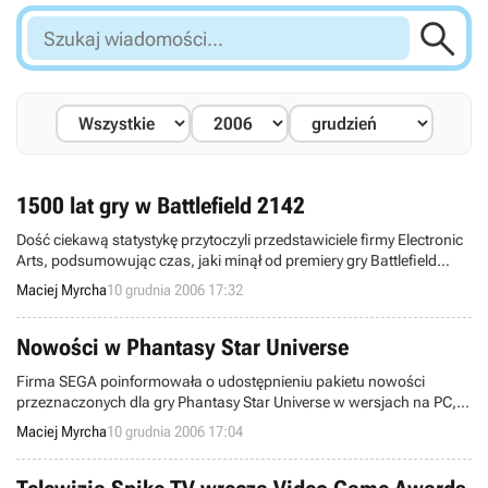

Szukaj
wiadomości...
1500 lat gry w Battlefield 2142
Dość ciekawą statystykę przytoczyli przedstawiciele firmy Electronic
Arts, podsumowując czas, jaki minął od premiery gry Battlefield
2142. Otóż od 18 października, kiedy to wspomniana pozycja
Maciej Myrcha
10 grudnia 2006 17:32
zadebiutowała na rynku, rozegrano ponad milion walk, w czasie
których wystrzelono prawie 9 miliardów pocisków.
Nowości w Phantasy Star Universe
Firma SEGA poinformowała o udostępnieniu pakietu nowości
przeznaczonych dla gry Phantasy Star Universe w wersjach na PC,
Xbox 360 oraz PS2. Przygotowane dodatki z pewnością wprowadzą
Maciej Myrcha
10 grudnia 2006 17:04
świeży powiew do rozgrywki.