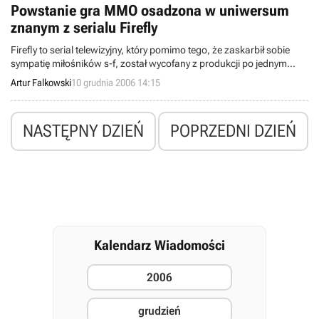
Powstanie gra MMO osadzona w uniwersum
znanym z serialu Firefly
Firefly to serial telewizyjny, który pomimo tego, że zaskarbił sobie
sympatię miłośników s-f, został wycofany z produkcji po jednym
czternastoodcinkowym sezonie. Doczekał się również filmu
Artur Falkowski
10 grudnia 2006 14:15
pełnometrażowego po tytułem Serenity. Obecnie rozpoczęły się
wstępne prace nad grą MMO osadzoną w znanym z serialu
uniwersum.
NASTĘPNY DZIEŃ
POPRZEDNI DZIEŃ
Kalendarz Wiadomości
2006
grudzień