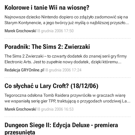
Kolorowe i tanie Wii na wiosnę?
Najnowsze dziecko Nintendo dopiero co zdążyło zadomowić się na
Starym Kontynencie, a jego twórcy już myślą o najbliższej przyszłości
swego dzieła. Jak donosi dobrze poinformowany przedstawiciel
Marek Grochowski
18 grudnia 2006 17:50
sklepu Toys 'R Us, na wiosnę wielkie „N” planuje wystartować z
nowymi wersjami „rewolucyjnego” next-gena, Wii.
Poradnik: The Sims 2: Zwierzaki
The Sims 2 Zwierzaki – to czwarty dodatek do znanej serii gry firmy
Electronic Arts. Jest to zupełnie nowy dodatek, dzięki któremu
okolice rozbrzmią nowymi odgłosami, Simy natomiast zyskają
Redakcja GRYOnline.pl
18 grudnia 2006 17:24
nowych przyjaciół, którzy staną się częścią rodziny i urozmaicą ich
codzienne życie. Pojawią się nowe postacie i nowe możliwości, które
jak zwykle będą wciągać Was godzinami.
Co słychać u Lary Croft? (18/12/06)
Tegoroczna odsłona Tomb Raidera przywróciła w graczach wiarę
we wspaniałą serię gier TPP, traktującą o przygodach urodziwej Lary
Croft. Jak wiadomo, rozochoceni sukcesem Legendy programiści z
Marek Grochowski
18 grudnia 2006 16:53
zespołu Crystal Dynamics niedługo po premierze swego dzieła
rozpoczęli prace nad jego kontynuacją. Eidos, wydawca tytułu
postanowił ujawnić kilka szczegółów na temat nadchodzącego
Dungeon Siege II: Edycja Deluxe - premiera
produktu.
przesunięta