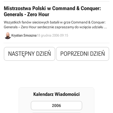
Mistrzostwa Polski w Command & Conquer:
Generals - Zero Hour
Wszystkich fanów sieciowych batalii w grze Command & Conquer:
Generals – Zero Hour serdecznie zapraszamy do wzięcia udziału w
Mistrzostwach Polski, za których organizację odpowiadają twórcy
Krystian Smoszna
18 grudnia 2006 09:15
popularnych, fanowskich serwisów CnC Reactor i BFME Center –
Polskie Centrum Legendarnej Fantastyki, a także koncern Electronic
Arts.
NASTĘPNY DZIEŃ
POPRZEDNI DZIEŃ
Kalendarz Wiadomości
2006