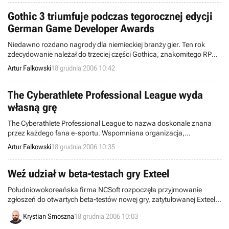
Gothic 3 triumfuje podczas tegorocznej edycji
German Game Developer Awards
Niedawno rozdano nagrody dla niemieckiej branży gier. Ten rok
zdecydowanie należał do trzeciej części Gothica, znakomitego RPG
stworzonego przez Piranha Bytes.
Artur Falkowski
18 grudnia 2006 10:42
The Cyberathlete Professional League wyda
własną grę
The Cyberathlete Professional League to nazwa doskonale znana
przez każdego fana e-sportu. Wspomniana organizacja,
odpowiadająca za profesjonalne turnieje gier organizowane w
Artur Falkowski
18 grudnia 2006 10:35
Stanach Zjednoczonych, Europie, Ameryce Łacińskiej i Azji
postanowiła wydać własną produkcję przygotowaną specjalnie z
myślą o e-sporcie.
Weź udział w beta-testach gry Exteel
Południowokoreańska firma NCSoft rozpoczęła przyjmowanie
zgłoszeń do otwartych beta-testów nowej gry, zatytułowanej Exteel.
Produkt ten powinien zainteresować miłośników strzelanin, którzy
Krystian Smoszna
18 grudnia 2006 10:03
lubują się w internetowych potyczkach.