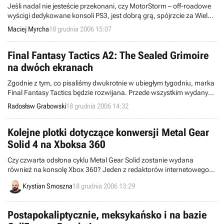
Jeśli nadal nie jesteście przekonani, czy MotorStorm – off-roadowe
wyścigi dedykowane konsoli PS3, jest dobrą grą, spójrzcie za Wielką
Wodę, w kierunku Japonii. Tamtejsi gracze uważają bowiem, iż
Maciej Myrcha
18 grudnia 2006 15:07
wspomniana gra jest pozycją wręcz znakomitą.
Final Fantasy Tactics A2: The Sealed Grimoire
na dwóch ekranach
Zgodnie z tym, co pisaliśmy dwukrotnie w ubiegłym tygodniu, marka
Final Fantasy Tactics będzie rozwijana. Przede wszystkim wydany
zostanie remake pierwotnej wersji FFT, noszący podtytuł The Lion
Radosław Grabowski
18 grudnia 2006 14:32
War i oferujący posiadaczom PlayStation Portable ulepszoną
oprawę graficzną, kreskówkowe sekwencje filmowe etc. Dziś
dowiedzieliśmy się wreszcie, ku jakiej platformie zmierza druga z
Kolejne plotki dotyczące konwersji Metal Gear
zapowiedzianych gier.
Solid 4 na Xboksa 360
Czy czwarta odsłona cyklu Metal Gear Solid zostanie wydana
również na konsolę Xbox 360? Jeden z redaktorów internetowego
magazynu NOOOZ twierdzi, że tak.
Krystian Smoszna
18 grudnia 2006 13:29
Postapokaliptycznie, meksykańsko i na bazie