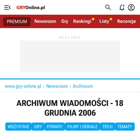




Newsroom
Gry
Rankingi
Listy
Recenzje
PREMIUM
www.gry-online.pl
Newsroom
Archiwum


ARCHIWUM WIADOMOŚCI - 18
GRUDNIA 2006
WSZYSTKIE
GRY
PORADY
FILMY I SERIALE
TECH
TEMATY