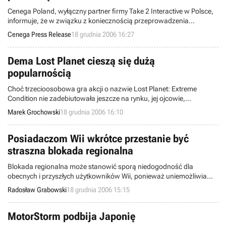
Cenega Poland, wyłączny partner firmy Take 2 Interactive w Polsce,
informuje, że w związku z koniecznością przeprowadzenia
dodatkowych testów lokalizacyjnych, premiera Edycji Deluxe gry
Cenega Press Release
18 grudnia 2006 16:27
Dungeon Siege II została przeniesiona na styczeń.
Dema Lost Planet cieszą się dużą
popularnością
Choć trzecioosobowa gra akcji o nazwie Lost Planet: Extreme
Condition nie zadebiutowała jeszcze na rynku, jej ojcowie,
programiści z koncernu Capcom mogą mieć powody do
Marek Grochowski
18 grudnia 2006 16:10
zadowolenia. Wszystko to za sprawą ogromnego zainteresowania,
jakim cieszą się oba dema produktu wśród użytkowników usługi
Xbox Live Marketplace.
Posiadaczom Wii wkrótce przestanie być
straszna blokada regionalna
Blokada regionalna może stanowić sporą niedogodność dla
obecnych i przyszłych użytkowników Wii, ponieważ uniemożliwia
ona np. uruchamianie na konsoli europejskiej gier sprowadzonych z
Radosław Grabowski
18 grudnia 2006 15:15
Japonii. Naprzeciw oczekiwaniom konsumentów postanowiła na
szczęście wyjść brytyjska firma Datel, zapowiadając wypuszczenie
nowej wersji swojego produktu o nazwie FreeLoader.
MotorStorm podbija Japonię