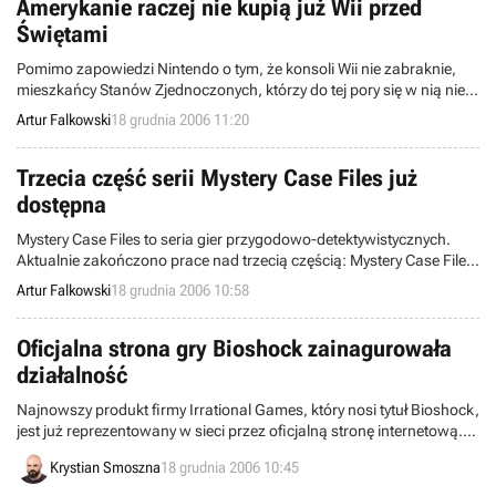
Amerykanie raczej nie kupią już Wii przed
Świętami
Pomimo zapowiedzi Nintendo o tym, że konsoli Wii nie zabraknie,
mieszkańcy Stanów Zjednoczonych, którzy do tej pory się w nią nie
zaopatrzyli, a chcieliby nabyć ją jeszcze przed Świętami, będą mieli
Artur Falkowski
18 grudnia 2006 11:20
poważny problem.
Trzecia część serii Mystery Case Files już
dostępna
Mystery Case Files to seria gier przygodowo-detektywistycznych.
Aktualnie zakończono prace nad trzecią częścią: Mystery Case Files:
Ravenhearst. Gracze wcielą się w niej w rolę inteligentnego i
Artur Falkowski
18 grudnia 2006 10:58
sprytnego detektywa, który zajmuje się rozwiązaniem sprawy
tajemniczej angielskiej posiadłości Ravenhearst.
Oficjalna strona gry Bioshock zainagurowała
działalność
Najnowszy produkt firmy Irrational Games, który nosi tytuł Bioshock,
jest już reprezentowany w sieci przez oficjalną stronę internetową.
Niezwykle interesująco zrealizowana witryna (głównie pod
Krystian Smoszna
18 grudnia 2006 10:45
względem klimatu) pozwala uzyskać sporo wiadomości na temat
tego programu.