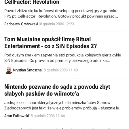
CellFactor: Revolution
Powoli zbliża się ku końcowi developing pecetowej gry z gatunku
FPS pt. CellFactor: Revolution. Gotowy produkt powinien ujrzeć
światło dzienne w ciągu najbliższych czterech miesięcy. Tymczasem
Radosław Grabowski
18 grudnia 2006 12:23
ekipa ze szwedzkiej firmy Tarsier Studios zapowiedziała, że pracuje
nad grą, bazującą na wspomnianym dziele studia Immersion
Games.
Tom Mustaine opuścił firmę Ritual
Entertainment - co z SiN Episodes 2?
Pod dużym znakiem zapytania stoi produkcja kolejnych gier z cyklu
SiN Episodes. Co prawda od premiery pierwszego odcinka
najnowszych przygód Johna Blade’a minęło dopiero pół roku, ale
Krystian Smoszna
18 grudnia 2006 11:49
skomplikowana sytuacja w szeregach zespołu Ritual Entertainment
nie napawa optymizmem w kwestii przyszłości tego projektu.
Nintendo pozwane do sądu z powodu zbyt
słabych pasków do wiimote'a
Jedną z cech charakterystycznych dla mieszkańców Stanów
Zjednoczonych jest fakt, że wiele problemów próbują – słusznie lub
nie – rozwiązywać na drodze sądowej. Tym razem pozew otrzymało
Artur Falkowski
18 grudnia 2006 11:44
Nintendo, a problemem były słabe paski do Wiimote’a.