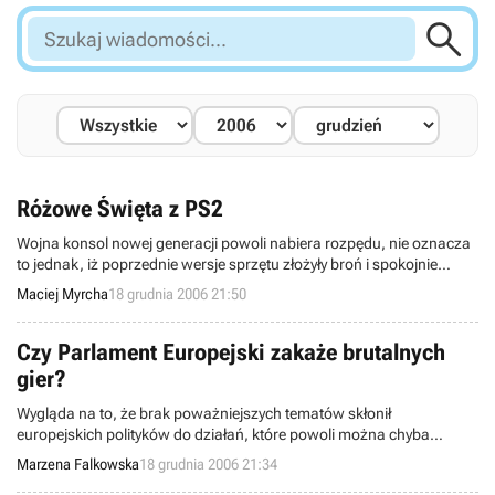

Szukaj
wiadomości...
Różowe Święta z PS2
Wojna konsol nowej generacji powoli nabiera rozpędu, nie oznacza
to jednak, iż poprzednie wersje sprzętu złożyły broń i spokojnie
odchodzą do lamusa. Dobrym przykładem jest PlayStation 2, której
Maciej Myrcha
18 grudnia 2006 21:50
nowa, różowa wersja całkiem niedawno zadebiutowała na rynku.
Czy Parlament Europejski zakaże brutalnych
gier?
Wygląda na to, że brak poważniejszych tematów skłonił
europejskich polityków do działań, które powoli można chyba
zacząć nazywać swoistą krucjatą przeciw grom.
Marzena Falkowska
18 grudnia 2006 21:34