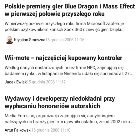
gier video.
Polskie premiery gier Blue Dragon i Mass Effect
w pierwszej połowie przyszłego roku
W pierwszej połowie przyszłego roku firma Microsoft zaoferuje
polskim użytkownikom konsoli Xbox 360 dziewięć gier. Dzięki
udostępnionemu przez rodzimy oddział koncernu wykazowi tytułów,
Krystian Smoszna
15 grudnia 2006 11:16
możemy dowiedzieć się jakie będą to produkty i kiedy można
spodziewać się ich w sklepach.
Wii-mote – najczęściej kupowany kontroler
Według danych dostarczonych przez firmę NPD, zajmującą się
badaniem rynku, w listopadzie Nintendo udało się sprzedać aż 270
tys. „pilotów” Wii-mote. Ponadto, w tym samym okresie ze sklepów
Jacek Ewiak
15 grudnia 2006 11:12
zniknęło około 153 tys. kontrolerów „nunchuk” i ponad 476 tys.
konsol Wii. Wszystkie powyższe liczby dotyczą wyłącznie rynku
amerykańskiego.
Wydawcy i developerzy niedokładni przy
wypłacaniu honorariów autorskich
Media Foresinc, organizacja zajmująca się audytoringiem
należących do branży gier firm ujawniła ostatnio, że od 2002 roku w
kontrolowanych przez siebie przedsiębiorstwach znalazła ponad
Artur Falkowski
15 grudnia 2006 11:10
11,9 milionów Euro niezapłaconych honorariów autorskich.