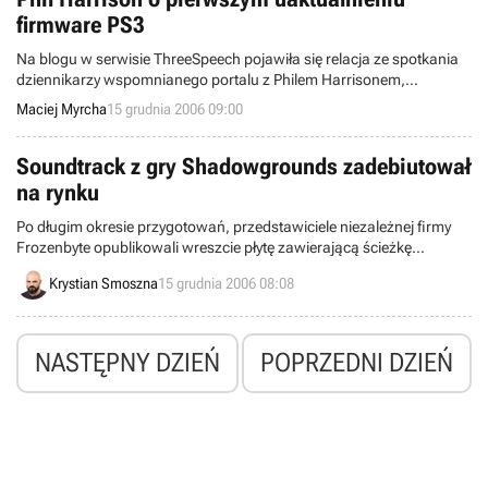
firmware PS3
Na blogu w serwisie ThreeSpeech pojawiła się relacja ze spotkania
dziennikarzy wspomnianego portalu z Philem Harrisonem,
prezesem Sony Worldwide Studios. Wśród zamieszczonych tam
Maciej Myrcha
15 grudnia 2006 09:00
informacji znaleźć można m.in. potwierdzenie daty wydania
pierwszego, poważniejszego uaktualnienia firmware konsoli PS3.
Soundtrack z gry Shadowgrounds zadebiutował
na rynku
Po długim okresie przygotowań, przedstawiciele niezależnej firmy
Frozenbyte opublikowali wreszcie płytę zawierającą ścieżkę
dźwiękową z gry Shadowgrounds.
Krystian Smoszna
15 grudnia 2006 08:08
NASTĘPNY DZIEŃ
POPRZEDNI DZIEŃ