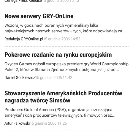
Cenega Press Release
15 grudnia 2006 15:13
Wii.
Nowe serwery GRY-OnLine
Wczoraj w godzinach porannych wymieniliśmy kilka
najważniejszych naszych serwerów – tych, które odpowiadają za
działanie serwisu informacyjnego oraz forum – na nowe, naprawdę
Redakcja GRYOnline.pl
15 grudnia 2006 14:52
potężne maszyny.
Pokerowe rozdanie na rynku europejskim
Oxygen Games ogłosił europejską premierę gry World Championship
Poker 2, która w Stanach Zjednoczonych dostępna jest już od
dawien dawna. Mieszkańcy Starego Kontynentu będą mogli spłukać
Daniel Sodkiewicz
15 grudnia 2006 11:42
się z wirtualnych żetonów już 23 stycznia 2007.
Stowarzyszenie Amerykańskich Producentów
nagradza twórcę Simsów
Producers Guild of America (PGA), organizacja zrzeszająca
amerykańskich producentów telewizyjnych, filmowych oraz
twórców nowych mediów wręczy Willowi Wrightowi, autorowi
Artur Falkowski
15 grudnia 2006 11:26
Simsów, Vanguard Award, nagrodę przyznawaną wizjonerom
branży. Będzie to pierwsze tego typu wyróżnienie przyznane twórcy