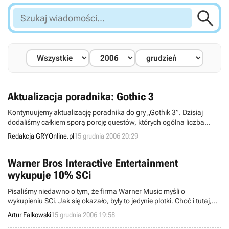

Szukaj
wiadomości...
Aktualizacja poradnika: Gothic 3
Kontynuujemy aktualizację poradnika do gry „Gothik 3”. Dzisiaj
dodaliśmy całkiem sporą porcję questów, których ogólna liczba
przekroczyła już pięciuset sztuk. Kolejna aktualizacja nastąpi
Redakcja GRYOnline.pl
15 grudnia 2006 20:29
wkrótce i dołoży ostatnią już część tego monumentalnego
poradnika, którego mamy nadzieję również Wy docenicie podczas
rozgrywania swoich przygód w fantastycznym świecie Gothica.
Warner Bros Interactive Entertainment
wykupuje 10% SCi
Pisaliśmy niedawno o tym, że firma Warner Music myśli o
wykupieniu SCi. Jak się okazało, były to jedynie plotki. Choć i tutaj,
jak to w plotkach bywa, znalazło się ziarno prawdy. Otóż inny
Artur Falkowski
15 grudnia 2006 19:58
oddział firmy, Warner Bros Interactive Entertainment dokonał