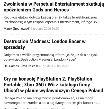
Zwolnienia w Perpetual Entertainment skutkują
opóźnieniem Gods and Heroes
Redukcja etatów dotyczy każdej branży, także tej elektronicznej.
Przekonał się o tym zespół Perpetual Entertainment, którego 35
członków zostało dzisiaj zwolnionych z pracy. Powodem, jakim przy
Marek Grochowski
15 grudnia 2006 16:05
podejmowaniu decyzji o odprawie kierowało się szefostwo firmy,
była chęć zmniejszenia kosztów produkcji nowych tytułów, m.in. gry
MMocRPG Gods and Heroes: Rome Rising.
Destruction Madness: London Racer w
sprzedaży
Onigames z wielką przyjemnością informuje, że już dziś na rynku
pojawi się „Destruction Madness: London Racer”!
Oni Games Press Release
15 grudnia 2006 15:13
Gry na konsolę PlayStation 2, PlayStation
Portable, Xbox 360 i Wii z katalogu firmy
Ubisoft w planie wydawniczym Cenega Poland
Cenega Poland ma przyjemność poinformować, że na mocy
zawartego porozumienia stała się dystrybutorem gier koncernu
Ubisoft na konsole PlayStation 2, PlayStation Portable, Xbox 360 i