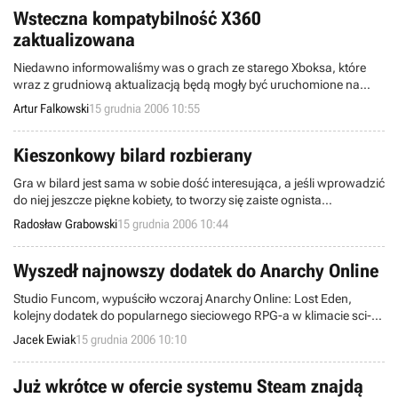
Wsteczna kompatybilność X360
zaktualizowana
Niedawno informowaliśmy was o grach ze starego Xboksa, które
wraz z grudniową aktualizacją będą mogły być uruchomione na
X360. Jak się okazało, lista pierwotnie opublikowana była niepełna.
Artur Falkowski
15 grudnia 2006 10:55
Update jest już dostępny, a poniżej zamieszczamy kompletną listę
tytułów nim objętych.
Kieszonkowy bilard rozbierany
Gra w bilard jest sama w sobie dość interesująca, a jeśli wprowadzić
do niej jeszcze piękne kobiety, to tworzy się zaiste ognista
mieszanka. Właśnie taki koktajl postanowili zaserwować nam
Radosław Grabowski
15 grudnia 2006 10:44
pracownicy firmy Conspiracy Entertainment, przygotowujący
pozycję pt. Pocket Pool. Ma ona zadebiutować na platformie
PlayStation Portable już na początku nadchodzącego roku.
Wyszedł najnowszy dodatek do Anarchy Online
Studio Funcom, wypuściło wczoraj Anarchy Online: Lost Eden,
kolejny dodatek do popularnego sieciowego RPG-a w klimacie sci-fi.
Dodatek dostępny jest wyłącznie w sieci, a kosztuje 29,95$. Przy
Jacek Ewiak
15 grudnia 2006 10:10
zakupie dostajemy oprócz wyżej wymienionego rozszerzenia,
wszystkie wcześniejsze wraz z podstawową wersją gry.
Już wkrótce w ofercie systemu Steam znajdą