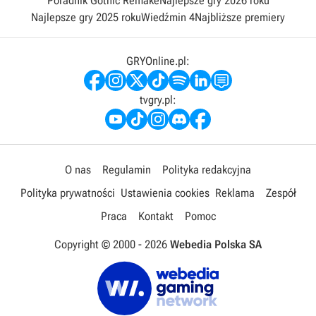
Poradnik Gothic Remake
Najlepsze gry 2026 roku
Najlepsze gry 2025 roku
Wiedźmin 4
Najbliższe premiery
GRYOnline.pl:
tvgry.pl:
O nas
Regulamin
Polityka redakcyjna
Polityka prywatności
Ustawienia cookies
Reklama
Zespół
Praca
Kontakt
Pomoc
Copyright © 2000 -
2026
Webedia Polska SA