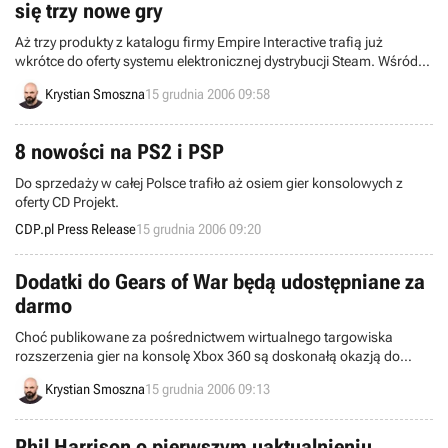
się trzy nowe gry
Aż trzy produkty z katalogu firmy Empire Interactive trafią już
wkrótce do oferty systemu elektronicznej dystrybucji Steam. Wśród
udostępnionych tytułów zobaczymy gry FlatOut 2, Vegas Tycoon
Krystian Smoszna
15 grudnia 2006 09:58
oraz Ghost Master.
8 nowości na PS2 i PSP
Do sprzedaży w całej Polsce trafiło aż osiem gier konsolowych z
oferty CD Projekt.
CDP.pl Press Release
15 grudnia 2006 09:20
Dodatki do Gears of War będą udostępniane za
darmo
Choć publikowane za pośrednictwem wirtualnego targowiska
rozszerzenia gier na konsolę Xbox 360 są doskonałą okazją do
zarobienia pieniędzy, ludzie z Epic Games nie zamierzają obarczać
Krystian Smoszna
15 grudnia 2006 09:13
swoich fanów kolejnymi kosztami. Oznacza to, że zapowiadane od
kilku tygodni dodatki do Gears of War, będzie można pobrać za
darmo.
Phil Harrison o pierwszym uaktualnieniu