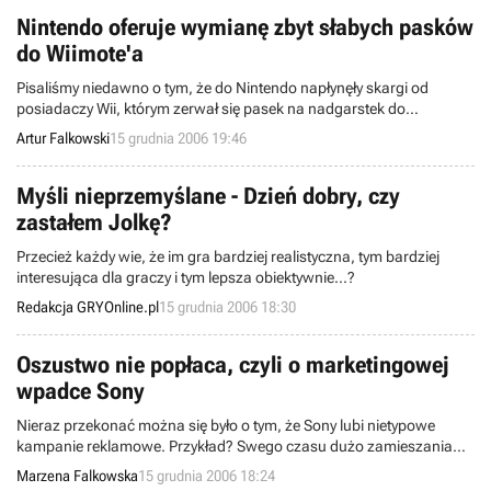
inwestycji, w której efekcie nabył prawa do 10% wspomnianego
wydawcy.
Nintendo oferuje wymianę zbyt słabych pasków
do Wiimote'a
Pisaliśmy niedawno o tym, że do Nintendo napłynęły skargi od
posiadaczy Wii, którym zerwał się pasek na nadgarstek do
Wiimote’a, często powodując niezamierzony lot kontrolera w
Artur Falkowski
15 grudnia 2006 19:46
kierunku telewizora, mebli albo innych domowników. Firma obiecała
przyjrzeć się sprawie i problem rozwiązać. Słowa dotrzymała. Od
przyszłego tygodnia niezadowoleni klienci będą mogli wymienić
Myśli nieprzemyślane - Dzień dobry, czy
swoje paski.
zastałem Jolkę?
Przecież każdy wie, że im gra bardziej realistyczna, tym bardziej
interesująca dla graczy i tym lepsza obiektywnie...?
Redakcja GRYOnline.pl
15 grudnia 2006 18:30
Oszustwo nie popłaca, czyli o marketingowej
wpadce Sony
Nieraz przekonać można się było o tym, że Sony lubi nietypowe
kampanie reklamowe. Przykład? Swego czasu dużo zamieszania
wywołały rzekomo rasistowskie plakaty, na których walczyły ze sobą
Marzena Falkowska
15 grudnia 2006 18:24
biała i czarna kobieta reprezentujące dwie kolorystyczne wersje PSP.