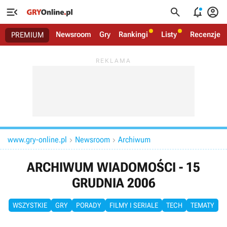




Newsroom
Gry
Rankingi
Listy
Recenzje
PREMIUM
www.gry-online.pl
Newsroom
Archiwum


ARCHIWUM WIADOMOŚCI - 15
GRUDNIA 2006
WSZYSTKIE
GRY
PORADY
FILMY I SERIALE
TECH
TEMATY