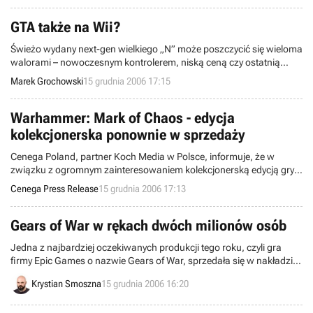
Tym razem jednak japoński producent zdecydowanie przedobrzył,
wzbudzając niesmak nawet wśród swoich fanów.
GTA także na Wii?
Świeżo wydany next-gen wielkiego „N” może poszczycić się wieloma
walorami – nowoczesnym kontrolerem, niską ceną czy ostatnią
odsłoną przygód Linka, bohatera serii The Legend of Zelda.
Marek Grochowski
15 grudnia 2006 17:15
Amerykański oddział Nintendo uważa jednak, że to wciąż za mało,
w związku z czym zachęca korporację Take-Two do stworzenia dla
Wii gry… Grand Theft Auto IV.
Warhammer: Mark of Chaos - edycja
kolekcjonerska ponownie w sprzedaży
Cenega Poland, partner Koch Media w Polsce, informuje, że w
związku z ogromnym zainteresowaniem kolekcjonerską edycją gry
Warhammer: Mark of Chaos, ponownie uruchomiona została jej
Cenega Press Release
15 grudnia 2006 17:13
sprzedaż w sklepie internetowym firmy
Gears of War w rękach dwóch milionów osób
Jedna z najbardziej oczekiwanych produkcji tego roku, czyli gra
firmy Epic Games o nazwie Gears of War, sprzedała się w nakładzie
przekraczającym dwa miliony kopii – poinformował dziś koncern
Krystian Smoszna
15 grudnia 2006 16:20
Microsoft.