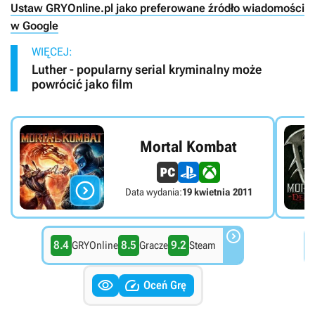
Ustaw GRYOnline.pl jako preferowane źródło wiadomości
w Google
WIĘCEJ:
Luther - popularny serial kryminalny może
powrócić jako film
Mortal Kombat

Data wydania:
19 kwietnia 2011

8.4
8.5
9.2
GRYOnline
Gracze
Steam


Oceń Grę