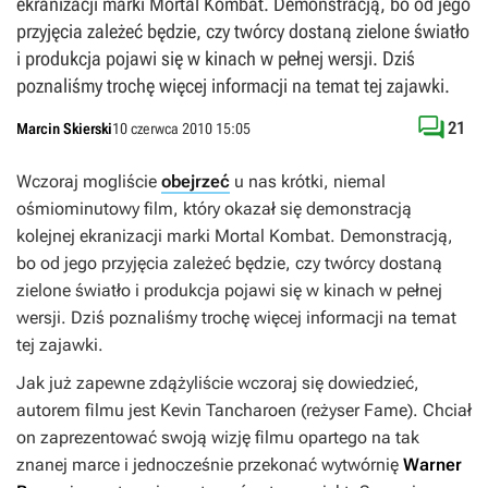
ekranizacji marki Mortal Kombat. Demonstracją, bo od jego
przyjęcia zależeć będzie, czy twórcy dostaną zielone światło
i produkcja pojawi się w kinach w pełnej wersji. Dziś
poznaliśmy trochę więcej informacji na temat tej zajawki.

21
Marcin Skierski
10 czerwca 2010 15:05
Wczoraj mogliście
obejrzeć
u nas krótki, niemal
ośmiominutowy film, który okazał się demonstracją
kolejnej ekranizacji marki
Mortal Kombat
. Demonstracją,
bo od jego przyjęcia zależeć będzie, czy twórcy dostaną
zielone światło i produkcja pojawi się w kinach w pełnej
wersji. Dziś poznaliśmy trochę więcej informacji na temat
tej zajawki.
Jak już zapewne zdążyliście wczoraj się dowiedzieć,
autorem filmu jest Kevin Tancharoen (reżyser
Fame
). Chciał
on zaprezentować swoją wizję filmu opartego na tak
znanej marce i jednocześnie przekonać wytwórnię
Warner