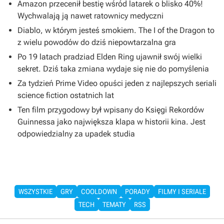
Amazon przecenił bestię wśród latarek o blisko 40%!
Wychwalają ją nawet ratownicy medyczni
Diablo, w którym jesteś smokiem. The I of the Dragon to
z wielu powodów do dziś niepowtarzalna gra
Po 19 latach pradziad Elden Ring ujawnił swój wielki
sekret. Dziś taka zmiana wydaje się nie do pomyślenia
Za tydzień Prime Video opuści jeden z najlepszych seriali
science fiction ostatnich lat
Ten film przygodowy był wpisany do Księgi Rekordów
Guinnessa jako największa klapa w historii kina. Jest
odpowiedzialny za upadek studia
WSZYSTKIE
GRY
COOLDOWN
PORADY
FILMY I SERIALE
TECH
TEMATY
RSS