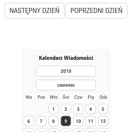
producent szykuje na przyszły tydzień.
NASTĘPNY DZIEŃ
POPRZEDNI DZIEŃ
Kalendarz Wiadomości
2010
czerwiec
Nie
Pon
Wto
Śro
Czw
Pią
Sob
1
2
3
4
5
6
7
8
9
10
11
12