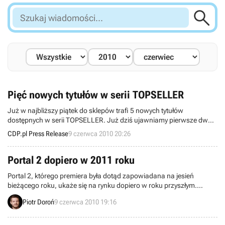

Szukaj
wiadomości...
Pięć nowych tytułów w serii TOPSELLER
Już w najbliższy piątek do sklepów trafi 5 nowych tytułów
dostępnych w serii TOPSELLER. Już dziś ujawniamy pierwsze dwa
tytuły: kultowy S.T.A.L.K.E.R.: Czyste Niebo oraz niesamowite
CDP.pl Press Release
9 czerwca 2010 20:26
Tropico 3.
Portal 2 dopiero w 2011 roku
Portal 2, którego premiera była dotąd zapowiadana na jesień
bieżącego roku, ukaże się na rynku dopiero w roku przyszłym.
Informację o opóźnieniu debiutu przekazano właśnie za
Piotr Doroń
9 czerwca 2010 19:16
pośrednictwem oficjalnej notatki prasowej nadesłanej przez Valve i
Aperture Science.