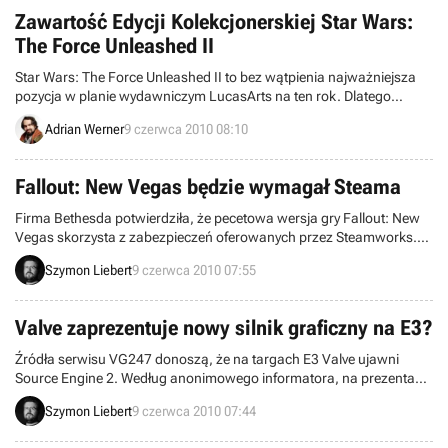
Zawartość Edycji Kolekcjonerskiej Star Wars:
The Force Unleashed II
Star Wars: The Force Unleashed II to bez wątpienia najważniejsza
pozycja w planie wydawniczym LucasArts na ten rok. Dlatego
nikogo nie powinno dziwić, że poza wersją standardową
Adrian Werner
9 czerwca 2010 08:10
szykowana jest również Edycja Kolekcjonerska. Zawartość tej
ostatniej została właśnie ujawniona.
Fallout: New Vegas będzie wymagał Steama
Firma Bethesda potwierdziła, że pecetowa wersja gry Fallout: New
Vegas skorzysta z zabezpieczeń oferowanych przez Steamworks.
Żeby wybrać się ponownie do post-nuklearnego świata będziemy
Szymon Liebert
9 czerwca 2010 07:55
więc musieli posiadać zainstalowanego Steama. W zamian za to
otrzymamy kilka standardowych dodatków, które są obecne w
większości tytułów wydanych na platformie.
Valve zaprezentuje nowy silnik graficzny na E3?
Źródła serwisu VG247 donoszą, że na targach E3 Valve ujawni
Source Engine 2. Według anonimowego informatora, na prezentacji
zostanie pokazana gra Half-Life 3, korzystająca właśnie z nowego
Szymon Liebert
9 czerwca 2010 07:44
silnika firmy. Oczywiście powyższe informacje należy traktować z
dużym dystansem – w końcu to kolejne już plotki odnośnie tego co