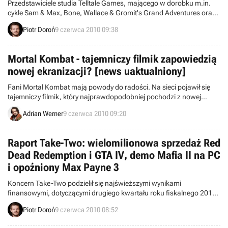
Przedstawiciele studia Telltale Games, mającego w dorobku m.in.
cykle Sam & Max, Bone, Wallace & Gromit's Grand Adventures oraz
Tales of Monkey Island, poinformowali na łamach lipcowego
Piotr Doroń
9 czerwca 2010 09:38
numeru magazynu Game Informer o rozpoczęciu prac nad nową
produkcją. Będzie nią odcinkowa seria gier, bazująca na licencji
Parku Jurajskiego.
Mortal Kombat - tajemniczy filmik zapowiedzią
nowej ekranizacji? [news uaktualniony]
Fani Mortal Kombat mają powody do radości. Na sieci pojawił się
tajemniczy filmik, który najprawdopodobniej pochodzi z nowej
ekranizacji popularnej niegdyś serii mordobić.
Adrian Werner
9 czerwca 2010 09:20
Raport Take-Two: wielomilionowa sprzedaż Red
Dead Redemption i GTA IV, demo Mafia II na PC
i opoźniony Max Payne 3
Koncern Take-Two podzielił się najświeższymi wynikami
finansowymi, dotyczącymi drugiego kwartału roku fiskalnego 2010
(okres od 1 lutego do 30 kwietnia). Firma podjęła również temat
Piotr Doroń
9 czerwca 2010 08:52
sprzedaży kilku swoich największych hitów, a także poruszyła
kwestię planu wydawniczego na cały 2010 rok.