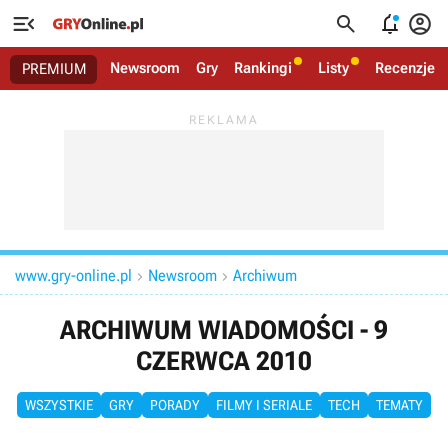




Newsroom
Gry
Rankingi
Listy
Recenzje
PREMIUM
www.gry-online.pl
Newsroom
Archiwum


ARCHIWUM WIADOMOŚCI - 9
CZERWCA 2010
WSZYSTKIE
GRY
PORADY
FILMY I SERIALE
TECH
TEMATY