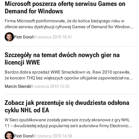
Microsoft poszerza ofertę serwisu Games on
Demand for Windows
Firma Microsoft poinformowała, że do końca bieżącego roku w
ofercie serwisu dystrybucji cyfrowej Games of Demand for Windows
pojawi się około 100 nowych tytułów, wśród których znajdą się
Piotr Doroń
9 czerwca 2010 18:41
również kolejne pozycje pozbawione wsparcia dla usługi Games for
Windows Live, która ciągle nie jest w pełni dostępna w naszym kraju
(brak Osiągnięć, multiplayera przez GfWL itd.).
Szczegóły na temat dwóch nowych gier na
licencji WWE
Bardzo dobra sprzedaż WWE Smackdown vs. Raw 2010 sprawiła,
że koncern THQ bez większych oporów oficjalnie zapowiedział na
początku maja spodziewaną przez wszystkich kontynuację. Dziś
Marcin Skierski
9 czerwca 2010 15:55
dowiedzieliśmy się kilku szczegółów na jej temat, a także poznaliśmy
zupełnie nową markę, jaka ma trafić na rynek na początku
przyszłego roku – WWE All Stars.
Zobacz jak prezentuje się dwudziesta odsłona
cyklu NHL od EA
W Sieci opublikowane zostały pierwsze zrzuty ekranowe z gry NHL
11 – dwudziestej edycji popularnej serii autorstwa firmy Electronic
Arts, poświęconej hokejowi na lodzie. Skupiono się w nich przede
Piotr Doroń
9 czerwca 2010 14:58
wszystkim na ukazaniu wysokiej jakości oprawy graficznej, jaką