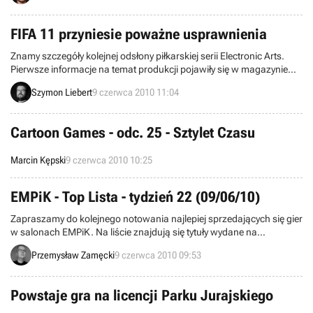
Zapraszamy do lektury.
FIFA 11 przyniesie poważne usprawnienia
Znamy szczegóły kolejnej odsłony piłkarskiej serii Electronic Arts.
Pierwsze informacje na temat produkcji pojawiły się w magazynie
Zoo, a później zostały potwierdzone przez wydawcę. Autorzy
Szymon Liebert
9 czerwca 2010 11:04
przekonują, że FIFA 11 przyniesie wstrząsające usprawnienia, czyli
lepszą grafikę, opcję słuchania własnej muzyki, poprawioną
sztuczną inteligencję i system osobowości piłkarza.
Cartoon Games - odc. 25 - Sztylet Czasu
Marcin Kępski
9 czerwca 2010 10:25
EMPiK - Top Lista - tydzień 22 (09/06/10)
Zapraszamy do kolejnego notowania najlepiej sprzedających się gier
w salonach EMPiK. Na liście znajdują się tytuły wydane na
komputery osobiste oraz konsole PS2, PSP, PS3 i Xbox 360. Dane
Przemysław Zamęcki
9 czerwca 2010 09:53
pochodzą z okresu pomiędzy 31 maja a 6 czerwca i zostały zebrane
w 153 salonach sieci.
Powstaje gra na licencji Parku Jurajskiego