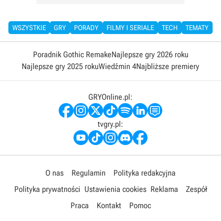
WSZYSTKIE
GRY
PORADY
FILMY I SERIALE
TECH
TEMATY
Poradnik Gothic Remake
Najlepsze gry 2026 roku
Najlepsze gry 2025 roku
Wiedźmin 4
Najbliższe premiery
GRYOnline.pl:
tvgry.pl:
O nas
Regulamin
Polityka redakcyjna
Polityka prywatności
Ustawienia cookies
Reklama
Zespół
Praca
Kontakt
Pomoc