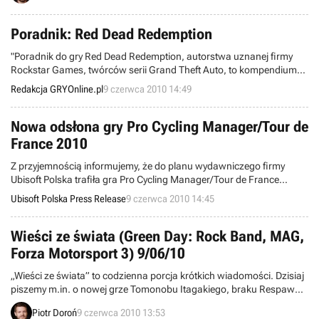
jesienią bieżącego roku będą generować konsole Xbox 360 i
PlayStation 3 (edycja pecetowa nie została przewidziana).
Poradnik: Red Dead Redemption
"Poradnik do gry Red Dead Redemption, autorstwa uznanej firmy
Rockstar Games, twórców serii Grand Theft Auto, to kompendium
wiedzy zawierające wszystkie potrzebne informacje o tej
Redakcja GRYOnline.pl
9 czerwca 2010 14:49
elektronicznej wersji dzikiego zachodu".
Nowa odsłona gry Pro Cycling Manager/Tour de
France 2010
Z przyjemnością informujemy, że do planu wydawniczego firmy
Ubisoft Polska trafiła gra Pro Cycling Manager/Tour de France
2010™, dystrybuowana na świecie przez firmę Focus Home
Ubisoft Polska Press Release
9 czerwca 2010 14:45
Interactive a tworzona przez Cyanide Studio. Jest to kolejna odsłona
managera wielkich wyścigów kolarskich, która przeniesie graczy na
Wieści ze świata (Green Day: Rock Band, MAG,
najsłynniejsze trasy kolarskie na świecie - Tour de France.
Forza Motorsport 3) 9/06/10
„Wieści ze świata” to codzienna porcja krótkich wiadomości. Dzisiaj
piszemy m.in. o nowej grze Tomonobu Itagakiego, braku Respawn
Entertainment na targach E3, amerykańskiej premiery Green Day:
Piotr Doroń
9 czerwca 2010 13:53
Rock Band, a także dodatkach DLC do MAG i Forza Motorsport 3.