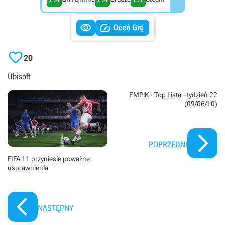


Oceń Grę

20
Ubisoft
EMPiK - Top Lista - tydzień 22
(09/06/10)
POPRZEDNI
FIFA 11 przyniesie poważne
usprawnienia
NASTĘPNY