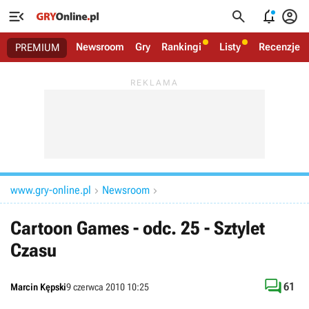




Newsroom
Gry
Rankingi
Listy
Recenzje
PREMIUM
www.gry-online.pl
Newsroom


Cartoon Games - odc. 25 - Sztylet
Czasu

61
Marcin Kępski
9 czerwca 2010 10:25