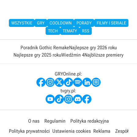
WSZYSTKIE
GRY
COOLDOWN
PORADY
FILMY I SERIALE
TECH
TEMATY
RSS
Poradnik Gothic Remake
Najlepsze gry 2026 roku
Najlepsze gry 2025 roku
Wiedźmin 4
Najbliższe premiery
GRYOnline.pl:
tvgry.pl:
O nas
Regulamin
Polityka redakcyjna
Polityka prywatności
Ustawienia cookies
Reklama
Zespół