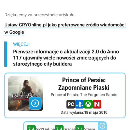
Dziękujemy za przeczytanie artykułu.
Ustaw GRYOnline.pl jako preferowane źródło wiadomości
w Google
WIĘCEJ:
Pierwsze informacje o aktualizacji 2.0 do Anno
117 ujawniły wiele nowości zmierzających do
starożytnego city buildera
Prince of Persia:
Zapomniane Piaski
Prince of Persia: The Forgotten Sands

Data wydania:
18 maja 2010

7.4
7.4
7.1
GRYOnline
Gracze
Steam