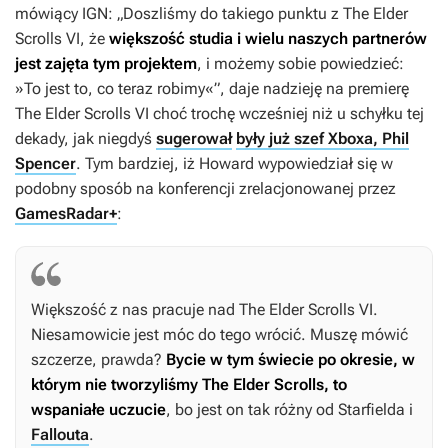
mówiący IGN: „Doszliśmy do takiego punktu z
The Elder
Scrolls VI
, że
większość studia i wielu naszych partnerów
jest zajęta tym projektem
, i możemy sobie powiedzieć:
»To jest to, co teraz robimy«”, daje nadzieję na premierę
The Elder Scrolls VI
choć trochę wcześniej niż u schyłku tej
dekady, jak niegdyś
sugerował
były już szef Xboxa, Phil
Spencer
. Tym bardziej, iż Howard wypowiedział się w
podobny sposób na konferencji zrelacjonowanej przez
GamesRadar+
:
Większość z nas pracuje nad
The Elder Scrolls VI
.
Niesamowicie jest móc do tego wrócić. Muszę mówić
szczerze, prawda?
Bycie w tym świecie po okresie, w
którym nie tworzyliśmy
The Elder Scrolls
, to
wspaniałe uczucie
, bo jest on tak różny od
Starfielda
i
Fallouta
.