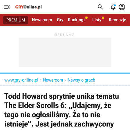




Newsroom
Gry
Rankingi
Listy
Recenzje
PREMIUM
www.gry-online.pl
Newsroom
Newsy o grach


Todd Howard sprytnie unika tematu
The Elder Scrolls 6: „Udajemy, że
tego nie ogłosiliśmy. Że to nie
istnieje”. Jest jednak zachwycony