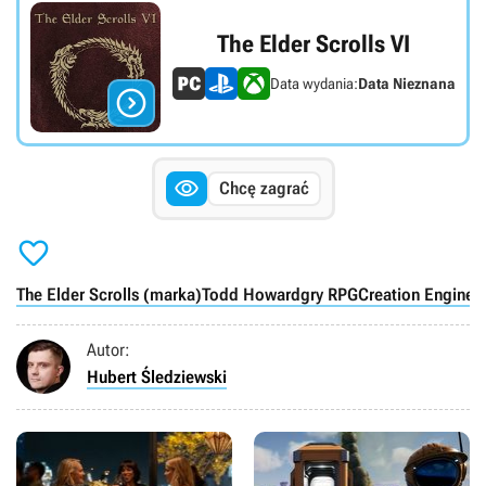
The Elder Scrolls VI
Data wydania:
Data Nieznana


Chcę zagrać

The Elder Scrolls (marka)
Todd Howard
gry RPG
Creation Engine
w
Autor:
Hubert Śledziewski