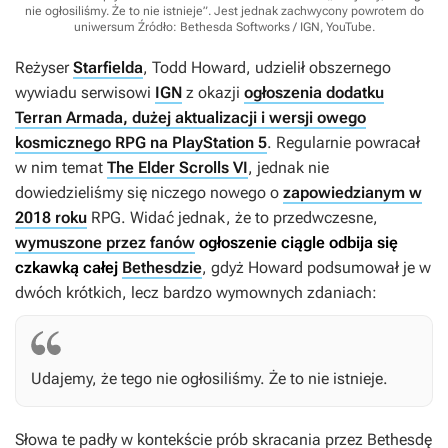
nie ogłosiliśmy. Że to nie istnieje”. Jest jednak zachwycony powrotem do
uniwersum
Źródło: Bethesda Softworks / IGN, YouTube
.
Reżyser
Starfielda
, Todd Howard, udzielił obszernego
wywiadu serwisowi
IGN
z okazji
ogłoszenia dodatku
Terran Armada, dużej aktualizacji i wersji owego
kosmicznego RPG na PlayStation 5
. Regularnie powracał
w nim temat
The Elder Scrolls VI
, jednak nie
dowiedzieliśmy się niczego nowego o
zapowiedzianym w
2018 roku
RPG. Widać jednak, że to przedwczesne,
wymuszone przez fanów
ogłoszenie ciągle odbija się
czkawką całej
Bethesdzie
, gdyż Howard podsumował je w
dwóch krótkich, lecz bardzo wymownych zdaniach:
Udajemy, że tego nie ogłosiliśmy. Że to nie istnieje.
Słowa te padły w kontekście prób skracania przez Bethesdę