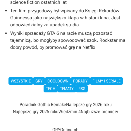
science fiction ostatnich lat
Ten film przygodowy był wpisany do Księgi Rekordów
Guinnessa jako największa klapa w historii kina. Jest
odpowiedzialny za upadek studia
Wyniki sprzedaży GTA 6 na razie muszą pozostać
tajemnicą, bo mogłyby spowodować szok. Rockstar ma
dobry powód, by promować grę na Netflix
WSZYSTKIE
GRY
COOLDOWN
PORADY
FILMY I SERIALE
TECH
TEMATY
RSS
Poradnik Gothic Remake
Najlepsze gry 2026 roku
Najlepsze gry 2025 roku
Wiedźmin 4
Najbliższe premiery
GRYOnline.pl: