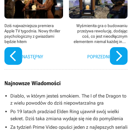
Dziś najważniejsza premiera
Wyśmienita gra o budowaniu
Apple TV tygodnia. Nowy thriller
przeżywa rewolucję, dodając
psychologiczny z gwiazdami
coś, co jest nieodłącznym
będzie hitem
elementem niemal każdej innej
produkcji. Satisfactory 1.2 to
jednak dużo więcej
NASTĘPNY
POPRZEDNI
Najnowsze Wiadomości
Diablo, w którym jesteś smokiem. The I of the Dragon to
z wielu powodów do dziś niepowtarzalna gra
Po 19 latach pradziad Elden Ring ujawnił swój wielki
sekret. Dziś taka zmiana wydaje się nie do pomyślenia
Za tydzień Prime Video opuści jeden z najlepszych seriali