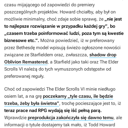
czasu mijającego od zapowiedzi do premiery
poszczególnych projektów. Howard chciałby, aby był on
możliwie minimalny, choć zdaje sobie sprawę, że
„nie jest
to najlepsze rozwiązanie w przypadku każdej gry”, bo
„czasem trzeba poinformować ludzi, poza tym są kwestie
biznesowe etc.”.
Można powiedzieć, iż w preferowany
przez Bethesdę model wpisują świeżo ogłoszone nowości
związane ze
Starfieldem
oraz, zwłaszcza,
shadow drop
Oblivion Remastered
, a
Starfield
jako taki oraz
The Elder
Scrolls VI
należą do tych wymuszonych odstępstw od
preferowanej reguły.
Choć od zapowiedzi
The Elder Scrolls VI
minie niedługo
osiem lat, a na grę
poczekamy „tyle czasu, ile będzie
trzeba, żeby była świetna”
, trochę pocieszające jest to, iż
teraz prace nad RPG wydają się iść pełną parą.
Wprawdzie
preprodukcja zakończyła się dawno temu
, ale
informacji o tytule dostajemy tak mało, iż Todd Howard