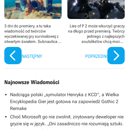
3 dni do premiery, a tu taka
Lies of P 2 może wkurzyć graczy
wiadomość od twórców
na długo przed premierą. Twórcy
wyczekiwanej gry survivalowej z
jednego z najlepszych
otwartym światem. Subnautica 2
soulslike’ów chcą mocno
zawstydza Crimson Desert i ma
postawić na AI
niską cenę
NASTĘPNY
POPRZEDNI
Najnowsze Wiadomości
Nadciąga polski „symulator Henryka z KCD”, a Wielka
Encyklopedia Gier jest gotowa na zapowiedź Gothic 2
Remake
Choć Microsoft go nie zwolnił, zirytowany deweloper nie
gryzie się w język. „Oni zasadniczo nie rozumieją sztuki.