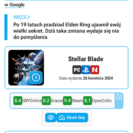
w Google
WIĘCEJ:
Po 19 latach pradziad Elden Ring ujawnił swój
wielki sekret. Dziś taka zmiana wydaje się nie
do pomyślenia
Stellar Blade

Data wydania:
26 kwietnia 2024

8.4
8.2
9.4
8.1
GRYOnline
Gracze
Steam
OpenCritic


Oceń Grę