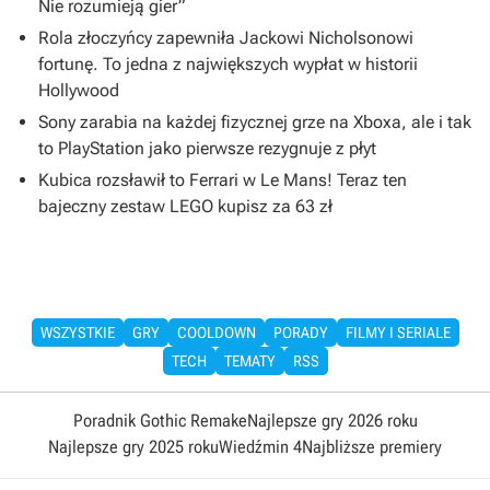
Nie rozumieją gier”
Rola złoczyńcy zapewniła Jackowi Nicholsonowi
fortunę. To jedna z największych wypłat w historii
Hollywood
Sony zarabia na każdej fizycznej grze na Xboxa, ale i tak
to PlayStation jako pierwsze rezygnuje z płyt
Kubica rozsławił to Ferrari w Le Mans! Teraz ten
bajeczny zestaw LEGO kupisz za 63 zł
WSZYSTKIE
GRY
COOLDOWN
PORADY
FILMY I SERIALE
TECH
TEMATY
RSS
Poradnik Gothic Remake
Najlepsze gry 2026 roku
Najlepsze gry 2025 roku
Wiedźmin 4
Najbliższe premiery