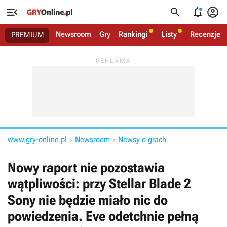




Newsroom
Gry
Rankingi
Listy
Recenzje
PREMIUM
www.gry-online.pl
Newsroom
Newsy o grach


Nowy raport nie pozostawia
wątpliwości: przy Stellar Blade 2
Sony nie będzie miało nic do
powiedzenia. Eve odetchnie pełną