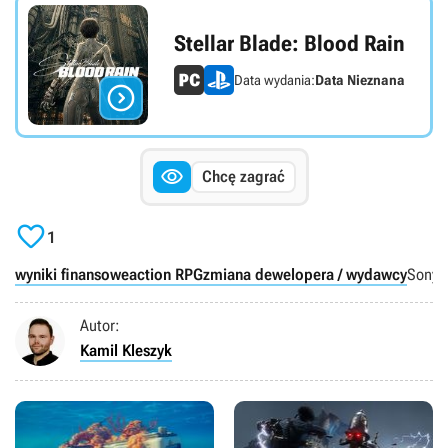
Stellar Blade: Blood Rain
Data wydania:
Data Nieznana


Chcę zagrać

1
wyniki finansowe
action RPG
zmiana dewelopera / wydawcy
Sony I
Autor:
Kamil Kleszyk