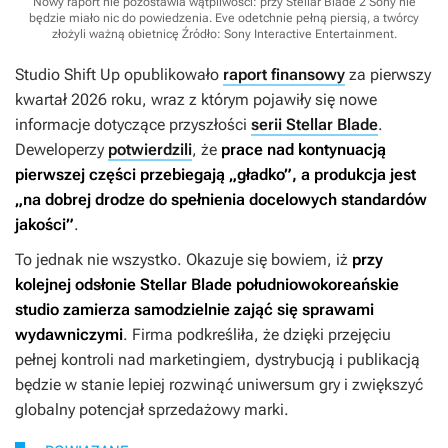
Nowy raport nie pozostawia wątpliwości: przy Stellar Blade 2 Sony nie
będzie miało nic do powiedzenia. Eve odetchnie pełną piersią, a twórcy
złożyli ważną obietnicę
Źródło: Sony Interactive Entertainment
.
Studio Shift Up opublikowało
raport finansowy
za pierwszy
kwartał 2026 roku, wraz z którym pojawiły się nowe
informacje dotyczące przyszłości
serii Stellar Blade
.
Deweloperzy
potwierdzili
, że
prace nad kontynuacją
pierwszej części przebiegają „gładko”, a produkcja jest
„na dobrej drodze do spełnienia docelowych standardów
jakości”
.
To jednak nie wszystko. Okazuje się bowiem, iż
przy
kolejnej odsłonie
Stellar Blade
południowokoreańskie
studio zamierza samodzielnie zająć się sprawami
wydawniczymi
. Firma podkreśliła, że dzięki przejęciu
pełnej kontroli nad marketingiem, dystrybucją i publikacją
będzie w stanie lepiej rozwinąć uniwersum gry i zwiększyć
globalny potencjał sprzedażowy marki.