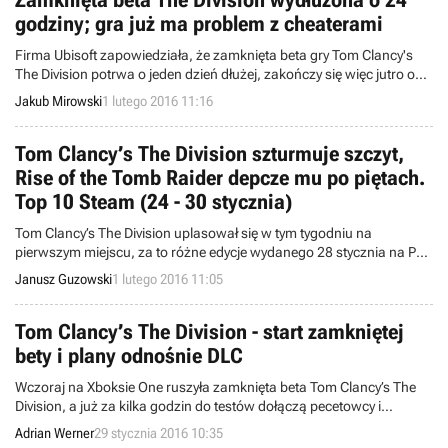
Zamknięta beta The Division wydłużona o 24
godziny; gra już ma problem z cheaterami
Firma Ubisoft zapowiedziała, że zamknięta beta gry Tom Clancy's
The Division potrwa o jeden dzień dłużej, zakończy się więc jutro o
godzinie 12:00. Jednocześnie z różnych źródeł napływają
Jakub Mirowski
1 lutego 2016 11:16
informacje o tym, że gracze już znaleźli sposób na oszukiwanie
podczas rozgrywki.
Tom Clancy’s The Division szturmuje szczyt,
Rise of the Tomb Raider depcze mu po piętach.
Top 10 Steam (24 - 30 stycznia)
Tom Clancy’s The Division uplasował się w tym tygodniu na
pierwszym miejscu, za to różne edycje wydanego 28 stycznia na PC
Rise of the Tomb Raider pojawiają się aż trzykrotnie. Podium zamyka
Janusz Guzowski
1 lutego 2016 11:05
inna nowość – The Witness. Zapraszamy do zapoznania się z
najnowszym notowaniem najchętniej kupowanych gier w popularnej
usłudze cyfrowej dystrybucji Steam.
Tom Clancy’s The Division - start zamkniętej
bety i plany odnośnie DLC
Wczoraj na Xboksie One ruszyła zamknięta beta Tom Clancy’s The
Division, a już za kilka godzin do testów dołączą pecetowcy i
użytkownicy konsoli PlayStation 4. Ponadto firma Ubisoft
Adrian Werner
29 stycznia 2016 10:35
przedstawiła plany rozwoju gry, obejmujące zwłaszcza trzy duże