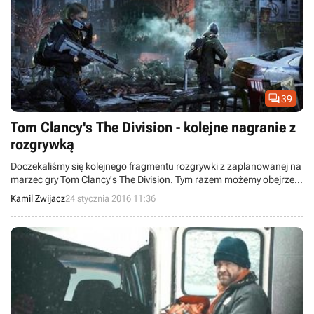

39
Tom Clancy's The Division - kolejne nagranie z
rozgrywką
Doczekaliśmy się kolejnego fragmentu rozgrywki z zaplanowanej na
marzec gry Tom Clancy's The Division. Tym razem możemy obejrzeć
kilka minut zabawy z PC-tową wersją wyczekiwanego tytułu.
Kamil Zwijacz
24 stycznia 2016 11:36