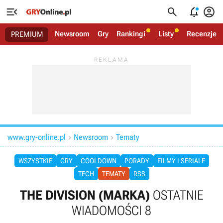




Newsroom
Gry
Rankingi
Listy
Recenzje
PREMIUM
www.gry-online.pl
Newsroom
Tematy


WSZYSTKIE
GRY
COOLDOWN
PORADY
FILMY I SERIALE
TECH
TEMATY
RSS
THE DIVISION (MARKA)
OSTATNIE
WIADOMOŚCI 8