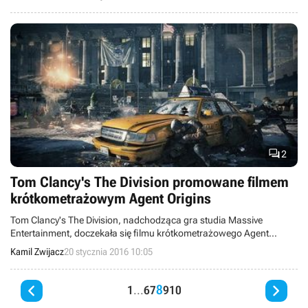
zalecanych i obsługiwanych procesorów oraz układów graficznych.

2
Tom Clancy's The Division promowane filmem
krótkometrażowym Agent Origins
Tom Clancy's The Division, nadchodząca gra studia Massive
Entertainment, doczekała się filmu krótkometrażowego Agent
Origins, opowiadającego historię czterech agentów Division.
Kamil Zwijacz
20 stycznia 2016 10:05


8
1
...
6
7
9
10