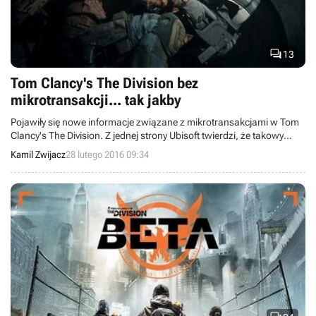

13
Tom Clancy's The Division bez
mikrotransakcji... tak jakby
Pojawiły się nowe informacje związane z mikrotransakcjami w Tom
Clancy's The Division. Z jednej strony Ubisoft twierdzi, że takowy
system nie zostanie zastosowany w nadchodzącej produkcji, ale z
Kamil Zwijacz
28 lutego 2016 09:34
drugiej jest mowa o DLC z kosmetycznymi elementami. Jakkolwiek
by nie było, pewnym jest, że w grze nie spotkamy się z elementami
pay-to-win.