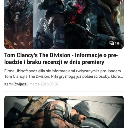

19
Tom Clancy's The Division - informacje o pre-
loadzie i braku recenzji w dniu premiery
Firma Ubisoft podzieliła się informacjami związanymi z pre-loadem
Tom Clancy's The Division. Pliki gry mogą już pobierać osoby, które
złożyły zamówienia przedpremierowe na cyfrową wersję na Xboksie
Kamil Zwijacz
3 marca 2016 09:07
One. PC-towcy rozpoczną ściąganie dziś o godzinie 18:00, a
posiadacze PlayStation 4 w niedzielę. Dodatkowo ujawniono, że
recenzenci zaczną testy w tym samym czasie, co reszta graczy, więc
stosowne teksty nie pojawią się w dniu premiery.