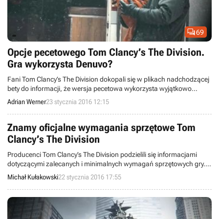

69
Opcje pecetowego Tom Clancy’s The Division.
Gra wykorzysta Denuvo?
Fani Tom Clancy’s The Division dokopali się w plikach nadchodzącej
bety do informacji, że wersja pecetowa wykorzysta wyjątkowo
trudne do złamania zabezpieczenie antypirackie Denuvo. Ponadto
Adrian Werner
23 stycznia 2016 12:15
autorzy wypuścili dwa nowe screeny z wydania na PC, a w sieci
pojawił się także filmik omawiający opcje, jakie zaoferuje edycja
komputerowa.
Znamy oficjalne wymagania sprzętowe Tom
Clancy’s The Division
Producenci Tom Clancy’s The Division podzielili się informacjami
dotyczącymi zalecanych i minimalnych wymagań sprzętowych gry.
Zaprezentowana lista nie różni się jednak znacząco od tej, która
Michał Kułakowski
22 stycznia 2016 17:55
wyciekła do sieci kilka dni temu.