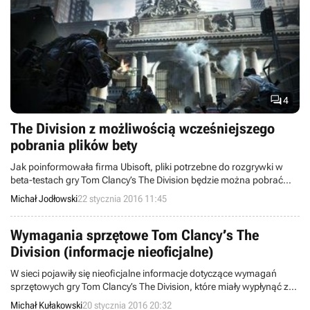

4
The Division z możliwością wcześniejszego
pobrania plików bety
Jak poinformowała firma Ubisoft, pliki potrzebne do rozgrywki w
beta-testach gry Tom Clancy’s The Division będzie można pobrać
odpowiednio wcześniej w ramach tzw. pre-loadu.
Michał Jodłowski
22 stycznia 2016 11:45
Wymagania sprzętowe Tom Clancy’s The
Division (informacje nieoficjalne)
W sieci pojawiły się nieoficjalne informacje dotyczące wymagań
sprzętowych gry Tom Clancy’s The Division, które miały wypłynąć z
rosyjskiego oddziału firmy Ubisoft. Zawierają one dokładną listę
Michał Kułakowski
20 stycznia 2016 20:32