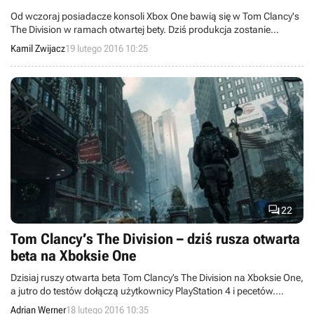
Od wczoraj posiadacze konsoli Xbox One bawią się w Tom Clancy's
The Division w ramach otwartej bety. Dziś produkcja zostanie
udostępniona także użytkownikom PlayStation 4 i PC-tów.
Kamil Zwijacz
19 lutego 2016 10:25

22
Tom Clancy’s The Division – dziś rusza otwarta
beta na Xboksie One
Dzisiaj ruszy otwarta beta Tom Clancy’s The Division na Xboksie One,
a jutro do testów dołączą użytkownicy PlayStation 4 i pecetów.
Dowiedzieliśmy się także, że konsola firmy Microsoft otrzyma
Adrian Werner
18 lutego 2016 10:35