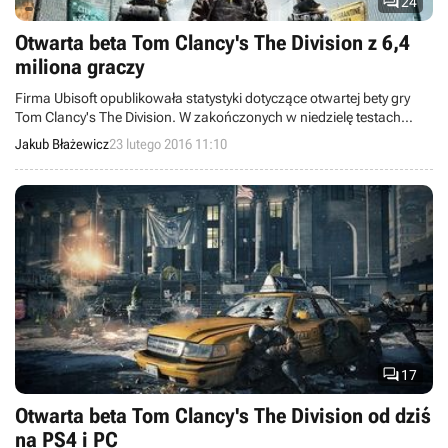

24
Otwarta beta Tom Clancy's The Division z 6,4
miliona graczy
Firma Ubisoft opublikowała statystyki dotyczące otwartej bety gry
Tom Clancy's The Division. W zakończonych w niedzielę testach
wzięło udział 6,4 miliona graczy, z których każdy spędził średnio
Jakub Błażewicz
23 lutego 2016 11:10
prawie 5 godzin w świecie gry.

17
Otwarta beta Tom Clancy's The Division od dziś
na PS4 i PC