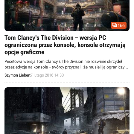

166
Tom Clancy's The Division – wersja PC
ograniczona przez konsole, konsole otrzymają
opcje graficzne
Pecetowa wersja Tom Clancy's The Division nie rozwinie skrzydeł
przez edycje na konsole – twórcy przyznali, że musieli ją ograniczyć,
by posiadacze Xboksów One i PlayStation 4 nie poczuli się
Szymon Liebert
7 lutego 2016 14:30
traktowani niesprawiedliwie. Na platformach Sony i Microsoftu
pojawią się za to opcje graficzne rodem z komputerów, które
pozwolą przyspieszyć działanie gry.