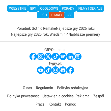
WSZYSTKIE
GRY
COOLDOWN
PORADY
FILMY I SERIALE
TECH
TEMATY
RSS
Poradnik Gothic Remake
Najlepsze gry 2026 roku
Najlepsze gry 2025 roku
Wiedźmin 4
Najbliższe premiery
GRYOnline.pl:
tvgry.pl:
O nas
Regulamin
Polityka redakcyjna
Polityka prywatności
Ustawienia cookies
Reklama
Zespół
Praca
Kontakt
Pomoc