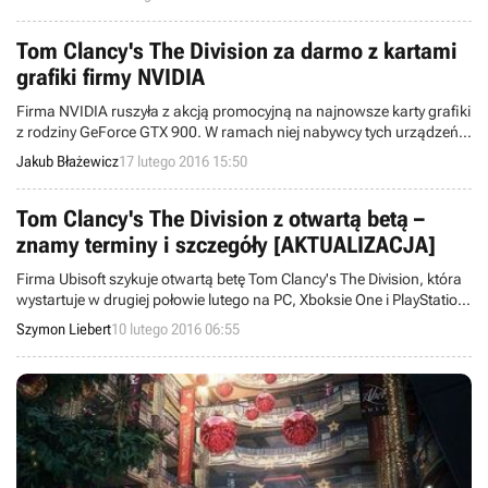
wszystkie płatne dodatki DLC miesiąc wcześniej niż pozostałe
platformy sprzętowe.
Tom Clancy's The Division za darmo z kartami
grafiki firmy NVIDIA
Firma NVIDIA ruszyła z akcją promocyjną na najnowsze karty grafiki
z rodziny GeForce GTX 900. W ramach niej nabywcy tych urządzeń
będą mogli pobrać pecetowe wydanie gry Tom Clancy's The Division.
Jakub Błażewicz
17 lutego 2016 15:50
Tom Clancy's The Division z otwartą betą –
znamy terminy i szczegóły [AKTUALIZACJA]
Firma Ubisoft szykuje otwartą betę Tom Clancy's The Division, która
wystartuje w drugiej połowie lutego na PC, Xboksie One i PlayStation
4. Wydawca podał dokładny termin trwania wydarzenia dla każdej z
Szymon Liebert
10 lutego 2016 06:55
platform i zdradził, jaką nową zawartość gracze zobaczą. Osoby,
które wezmą udział w testach, otrzymają nagrodę w pełnej wersji
gry.