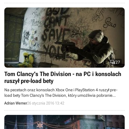
DLC w ramach przepustki sezonowej.

27
Tom Clancy’s The Division - na PC i konsolach
ruszył pre-load bety
Na pecetach oraz konsolach Xbox One i PlayStation 4 ruszył pre-
load bety Tom Clancy’s The Division, który umożliwia pobranie
potrzebnych plików przez rozpoczęciem mających wystartować za
Adrian Werner
26 stycznia 2016 13:42
kilka dni testów.