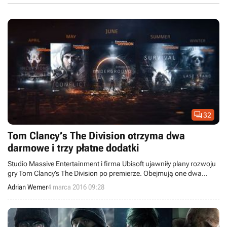

32
Tom Clancy’s The Division otrzyma dwa
darmowe i trzy płatne dodatki
Studio Massive Entertainment i firma Ubisoft ujawniły plany rozwoju
gry Tom Clancy’s The Division po premierze. Obejmują one dwa
darmowe i trzy płatne dodatki w pierwszym roku obecności tytułu na
Adrian Werner
4 marca 2016 09:28
rynku, jak również aktualizacje z nową zawartością.