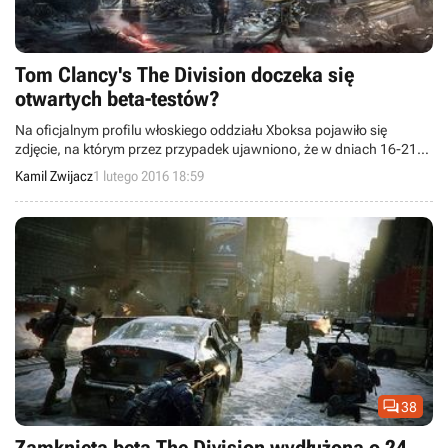
Tom Clancy's The Division doczeka się
otwartych beta-testów?
Na oficjalnym profilu włoskiego oddziału Xboksa pojawiło się
zdjęcie, na którym przez przypadek ujawniono, że w dniach 16-21
lutego odbędzie się otwarta beta Tom Clancy's The Division.
Kamil Zwijacz
1 lutego 2016 18:59

38