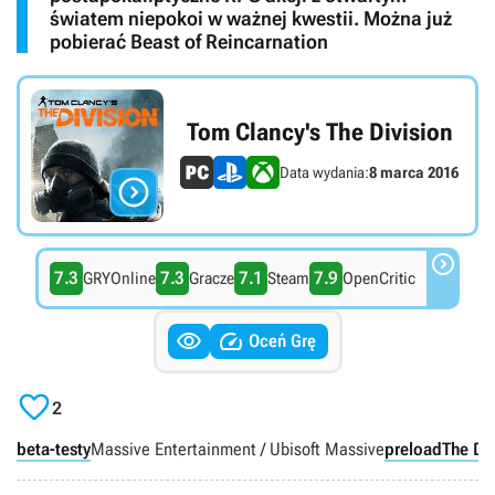
światem niepokoi w ważnej kwestii. Można już
pobierać Beast of Reincarnation
Tom Clancy's The Division
Data wydania:
8 marca 2016


7.3
7.3
7.1
7.9
GRYOnline
Gracze
Steam
OpenCritic


Oceń Grę

2
beta-testy
Massive Entertainment / Ubisoft Massive
preload
The Di