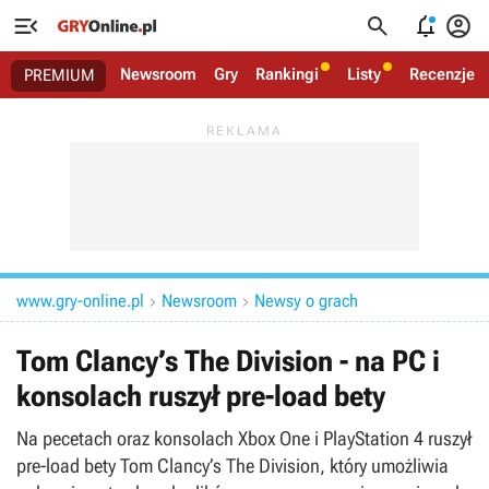




Newsroom
Gry
Rankingi
Listy
Recenzje
PREMIUM
www.gry-online.pl
Newsroom
Newsy o grach


Tom Clancy’s The Division - na PC i
konsolach ruszył pre-load bety
Na pecetach oraz konsolach Xbox One i PlayStation 4 ruszył
pre-load bety Tom Clancy’s The Division, który umożliwia