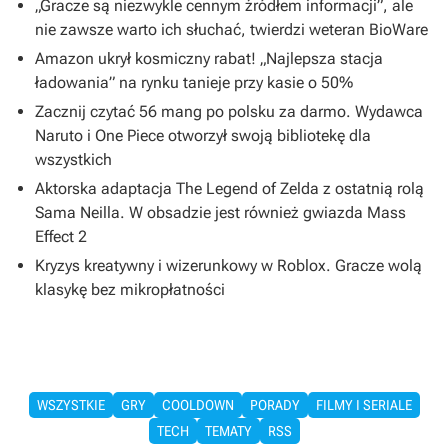
„Gracze są niezwykle cennym źródłem informacji”, ale
nie zawsze warto ich słuchać, twierdzi weteran BioWare
Amazon ukrył kosmiczny rabat! „Najlepsza stacja
ładowania” na rynku tanieje przy kasie o 50%
Zacznij czytać 56 mang po polsku za darmo. Wydawca
Naruto i One Piece otworzył swoją bibliotekę dla
wszystkich
Aktorska adaptacja The Legend of Zelda z ostatnią rolą
Sama Neilla. W obsadzie jest również gwiazda Mass
Effect 2
Kryzys kreatywny i wizerunkowy w Roblox. Gracze wolą
klasykę bez mikropłatności
WSZYSTKIE
GRY
COOLDOWN
PORADY
FILMY I SERIALE
TECH
TEMATY
RSS