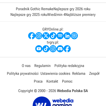
Poradnik Gothic Remake
Najlepsze gry 2026 roku
Najlepsze gry 2025 roku
Wiedźmin 4
Najbliższe premiery
GRYOnline.pl:
tvgry.pl:
O nas
Regulamin
Polityka redakcyjna
Polityka prywatności
Ustawienia cookies
Reklama
Zespół
Praca
Kontakt
Pomoc
Copyright © 2000 -
2026
Webedia Polska SA