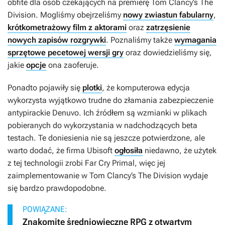
obfite dla osób czekających na premierę
Tom Clancy’s The
Division
. Mogliśmy obejrzeliśmy
nowy zwiastun fabularny
,
krótkometrażowy film z aktorami
oraz
zatrzęsienie
nowych zapisów rozgrywki
. Poznaliśmy także
wymagania
sprzętowe pecetowej wersji gry
oraz dowiedzieliśmy się,
jakie
opcje
ona zaoferuje.
Ponadto pojawiły się
plotki
, że komputerowa edycja
wykorzysta wyjątkowo trudne do złamania zabezpieczenie
antypirackie Denuvo. Ich źródłem są wzmianki w plikach
pobieranych do wykorzystania w nadchodzących beta
testach. Te doniesienia nie są jeszcze potwierdzone, ale
warto dodać, że firma Ubisoft
ogłosiła
niedawno, że użytek
z tej technologii zrobi
Far Cry Primal
, więc jej
zaimplementowanie w
Tom Clancy’s The Division
wydaje
się bardzo prawdopodobne.
POWIĄZANE:
Znakomite średniowieczne RPG z otwartym