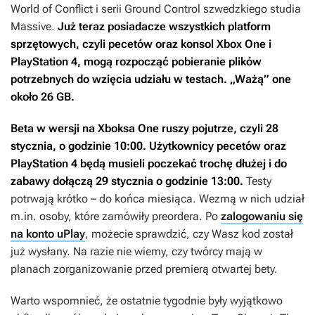
World of Conflict
i serii
Ground Control
szwedzkiego studia
Massive.
Już teraz posiadacze wszystkich platform
sprzętowych, czyli pecetów oraz konsol Xbox One i
PlayStation 4, mogą rozpocząć pobieranie plików
potrzebnych do wzięcia udziału w testach. „Ważą” one
około 26 GB.
Beta w wersji na Xboksa One ruszy pojutrze, czyli 28
stycznia, o godzinie 10:00. Użytkownicy pecetów oraz
PlayStation 4 będą musieli poczekać trochę dłużej i do
zabawy dołączą 29 stycznia o godzinie 13:00.
Testy
potrwają krótko – do końca miesiąca. Wezmą w nich udział
m.in. osoby, które zamówiły preordera. Po
zalogowaniu się
na konto uPlay
, możecie sprawdzić, czy Wasz kod został
już wysłany. Na razie nie wiemy, czy twórcy mają w
planach zorganizowanie przed premierą otwartej bety.
Warto wspomnieć, że ostatnie tygodnie były wyjątkowo