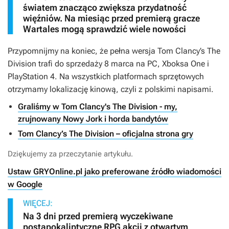
światem znacząco zwiększa przydatność
więźniów. Na miesiąc przed premierą gracze
Wartales mogą sprawdzić wiele nowości
Przypomnijmy na koniec, że pełna wersja
Tom Clancy’s The
Division
trafi do sprzedaży 8 marca na PC, Xboksa One i
PlayStation 4. Na wszystkich platformach sprzętowych
otrzymamy lokalizację kinową, czyli z polskimi napisami.
Graliśmy w Tom Clancy's The Division - my,
zrujnowany Nowy Jork i horda bandytów
Tom Clancy’s The Division – oficjalna strona gry
Dziękujemy za przeczytanie artykułu.
Ustaw GRYOnline.pl jako preferowane źródło wiadomości
w Google
WIĘCEJ:
Na 3 dni przed premierą wyczekiwane
postapokaliptyczne RPG akcji z otwartym