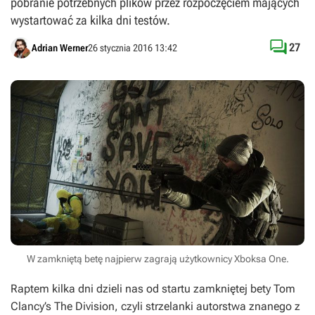
pobranie potrzebnych plików przez rozpoczęciem mających
wystartować za kilka dni testów.

27
Adrian Werner
26 stycznia 2016 13:42
W zamkniętą betę najpierw zagrają użytkownicy Xboksa One.
Raptem kilka dni dzieli nas od startu zamkniętej bety
Tom
Clancy’s The Division
, czyli strzelanki autorstwa znanego z