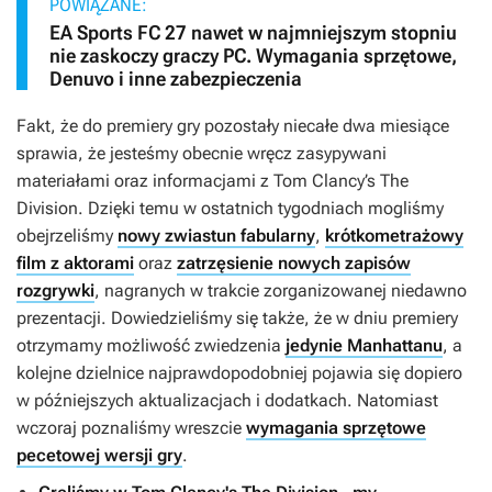
POWIĄZANE:
EA Sports FC 27 nawet w najmniejszym stopniu
nie zaskoczy graczy PC. Wymagania sprzętowe,
Denuvo i inne zabezpieczenia
Fakt, że do premiery gry pozostały niecałe dwa miesiące
sprawia, że jesteśmy obecnie wręcz zasypywani
materiałami oraz informacjami z
Tom Clancy’s The
Division
. Dzięki temu w ostatnich tygodniach mogliśmy
obejrzeliśmy
nowy zwiastun fabularny
,
krótkometrażowy
film z aktorami
oraz
zatrzęsienie nowych zapisów
rozgrywki
, nagranych w trakcie zorganizowanej niedawno
prezentacji. Dowiedzieliśmy się także, że w dniu premiery
otrzymamy możliwość zwiedzenia
jedynie Manhattanu
, a
kolejne dzielnice najprawdopodobniej pojawia się dopiero
w późniejszych aktualizacjach i dodatkach. Natomiast
wczoraj poznaliśmy wreszcie
wymagania sprzętowe
pecetowej wersji gry
.