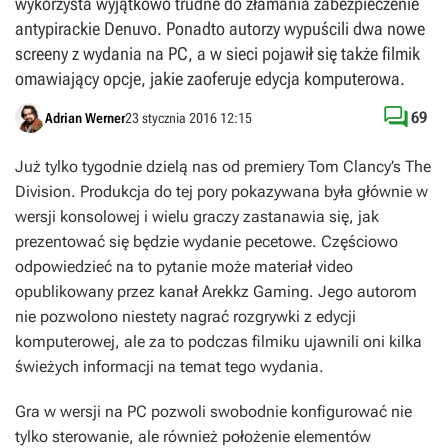
wykorzysta wyjątkowo trudne do złamania zabezpieczenie
antypirackie Denuvo. Ponadto autorzy wypuścili dwa nowe
screeny z wydania na PC, a w sieci pojawił się także filmik
omawiający opcje, jakie zaoferuje edycja komputerowa.

69
Adrian Werner
23 stycznia 2016 12:15
Już tylko tygodnie dzielą nas od premiery
Tom Clancy’s The
Division
. Produkcja do tej pory pokazywana była głównie w
wersji konsolowej i wielu graczy zastanawia się, jak
prezentować się będzie wydanie pecetowe. Częściowo
odpowiedzieć na to pytanie może materiał video
opublikowany przez kanał Arekkz Gaming. Jego autorom
nie pozwolono niestety nagrać rozgrywki z edycji
komputerowej, ale za to podczas filmiku ujawnili oni kilka
świeżych informacji na temat tego wydania.
Gra w wersji na PC pozwoli swobodnie konfigurować nie
tylko sterowanie, ale również położenie elementów