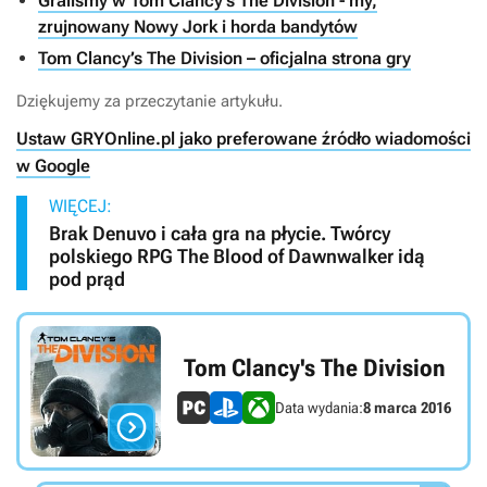
Graliśmy w Tom Clancy's The Division - my,
zrujnowany Nowy Jork i horda bandytów
Tom Clancy’s The Division – oficjalna strona gry
Dziękujemy za przeczytanie artykułu.
Ustaw GRYOnline.pl jako preferowane źródło wiadomości
w Google
WIĘCEJ:
Brak Denuvo i cała gra na płycie. Twórcy
polskiego RPG The Blood of Dawnwalker idą
pod prąd
Tom Clancy's The Division
Data wydania:
8 marca 2016
