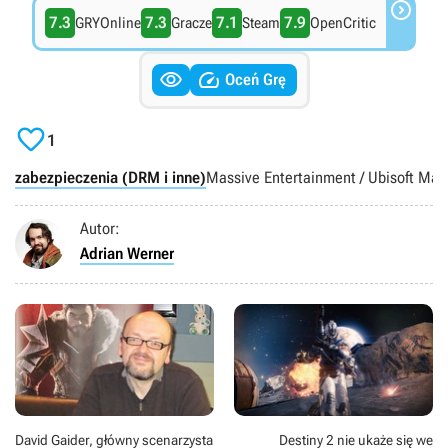

7.3
7.3
7.1
7.9
GRYOnline
Gracze
Steam
OpenCritic


Oceń Grę

1
zabezpieczenia (DRM i inne)
Massive Entertainment / Ubisoft Mas
Autor:
Adrian Werner
David Gaider, główny scenarzysta
Destiny 2 nie ukaże się we