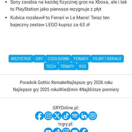
Sony zarabia na każdej fizycznej grze na Xboxa, ale i tak
to PlayStation jako pierwsze rezygnuje z płyt
Kubica rozsławił to Ferrari w Le Mans! Teraz ten
bajeczny zestaw LEGO kupisz za 63 zł
WSZYSTKIE
GRY
COOLDOWN
PORADY
FILMY I SERIALE
TECH
TEMATY
RSS
Poradnik Gothic Remake
Najlepsze gry 2026 roku
Najlepsze gry 2025 roku
Wiedźmin 4
Najbliższe premiery
GRYOnline.pl:
tvgry.pl: