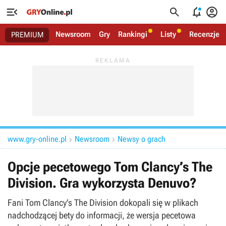




Newsroom
Gry
Rankingi
Listy
Recenzje
PREMIUM
www.gry-online.pl
Newsroom
Newsy o grach


Opcje pecetowego Tom Clancy’s The
Division. Gra wykorzysta Denuvo?
Fani Tom Clancy’s The Division dokopali się w plikach
nadchodzącej bety do informacji, że wersja pecetowa